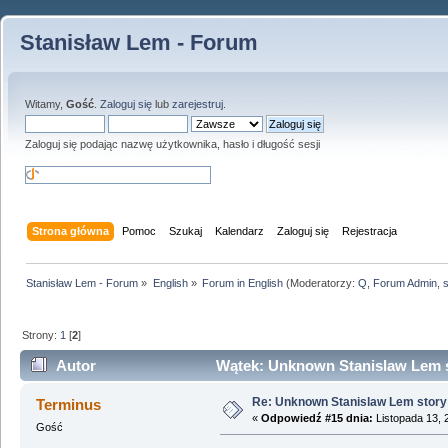
Stanisław Lem - Forum
Witamy,
Gość
.
Zaloguj się
lub
zarejestruj
.
Zaloguj się podając nazwę użytkownika, hasło i długość sesji
Strona główna
Pomoc
Szukaj
Kalendarz
Zaloguj się
Rejestracja
Stanisław Lem - Forum
»
English
»
Forum in English
(Moderatorzy:
Q
,
Forum Admin
,
Strony:
1
[
2
]
Autor
Wątek: Unknown Stanislaw Lem st
Re: Unknown Stanislaw Lem story 
Terminus
«
Odpowiedź #15 dnia:
Listopada 13, 
Gość