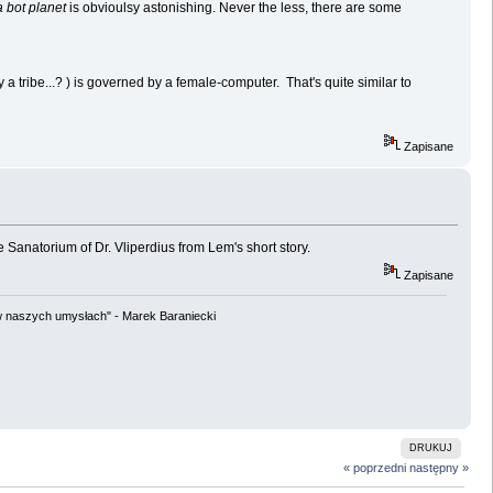
 bot planet
is obvioulsy astonishing. Never the less, there are some
 a tribe...? ) is governed by a female-computer. That's quite similar to
Zapisane
 Sanatorium of Dr. Vliperdius from Lem's short story.
Zapisane
w naszych umysłach" - Marek Baraniecki
DRUKUJ
« poprzedni
następny »