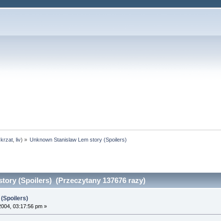
skrzat
,
liv
) »
Unknown Stanislaw Lem story (Spoilers)
ory (Spoilers) (Przeczytany 137676 razy)
(Spoilers)
2004, 03:17:56 pm »