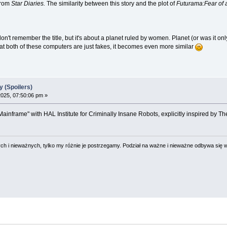
from
Star Diaries.
The similarity between this story and the plot of
Futurama:Fear of a
n't remember the title, but it's about a planet ruled by women. Planet (or was it only
that both of these computers are just fakes, it becomes even more similar
 (Spoilers)
025, 07:50:06 pm »
inframe" with HAL Institute for Criminally Insane Robots, explicitly inspired by The
 i nieważnych, tylko my różnie je postrzegamy. Podział na ważne i nieważne odbywa się 