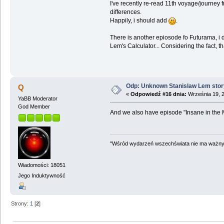
I've recently re-read 11th voyage/journey 
differences.
Happily, i should add
.
There is another epiosode fo Futurama, i do
Lem's Calculator... Considering the fact, 
Odp: Unknown Stanislaw Lem story
Q
«
Odpowiedź #16 dnia:
Września 19, 2
YaBB Moderator
God Member
And we also have episode "Insane in the Ma
"Wśród wydarzeń wszechświata nie ma ważnych
Wiadomości: 18051
Jego Induktywność
Strony:
1
[
2
]