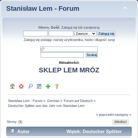
Stanisław Lem - Forum
Witamy,
Gość
.
Zaloguj się
lub
zarejestruj
.
Zaloguj się podając nazwę użytkownika, hasło i długość sesji
Aktualności:
SKLEP LEM MRÓZ
Stanisław Lem - Forum
»
German
»
Forum auf Deutsch
»
Deutscher Splitter aus das Jahr von Stanisław Lem
« poprzedni
następny »
Strony: [
1
]
DRUKUJ
Autor
Wątek: Deutscher Splitter