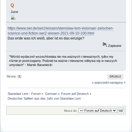
aus das Jahr von Stanisław Lem (Przeczytany 85459
Q
razy)
Juror
https://www.swr.de/swr2/wissen/stanislaw-lem-visionaer-zwischen-
science-und-fiction-swr2-wissen-2021-09-10-100.html
Das erste was ich weiß, aber ist es das einzige?
Zapisane
"Wśród wydarzeń wszechświata nie ma ważnych i nieważnych, tylko my
różnie je postrzegamy. Podział na ważne i nieważne odbywa się w naszych
umysłach" - Marek Baraniecki
Strony: [
1
]
DRUKUJ
« poprzedni
następny »
Stanisław Lem - Forum
»
German
»
Forum auf Deutsch
»
Deutscher Splitter aus das Jahr von Stanisław Lem
Skocz do: