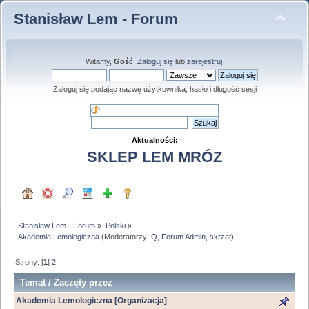
Stanisław Lem - Forum
Witamy,
Gość
.
Zaloguj się
lub
zarejestruj
.
Zaloguj się podając nazwę użytkownika, hasło i długość sesji
Aktualności:
SKLEP LEM MRÓZ
Stanisław Lem - Forum
»
Polski
»
Akademia Lemologiczna
(Moderatorzy:
Q
,
Forum Admin
,
skrzat
)
Strony: [
1
]
2
Temat
/
Zaczęty przez
Akademia Lemologiczna [Organizacja]