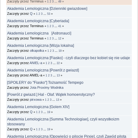
Zaczęty przez Terminus
«
1
2
3
...
49
»
Akademia Lemologiczna [Dzienniki gwiazdowe]
Zaczęty przez
Q
«
1
2
3
...
53
»
Akademia Lemologiczna [Cyberiada]
Zaczęty przez Terminus
«
1
2
3
...
41
»
Akademia Lemologiczna [Astronauci]
Zaczęty przez Terminus
«
1
2
3
...
12
»
Akademia Lemologiczna [Wizja lokalna]
Zaczęty przez
olkapolka
«
1
2
3
...
19
»
Akademia Lemologiczna [Fiasko] - czyli dlaczego bez kobiet się nie udaje
Zaczęty przez
ANIEL-a
«
1
2
3
...
22
»
Akademia Lemologiczna [Powrót z gwiazd]
Zaczęty przez ANIEL-a
«
1
2
3
...
13
»
[SPOILERY do "Fiasko"] Tożsamość Tempego
Zaczęty przez
Jota Proximy Wodnika
[Powrót z gwiazd.] Hal - Olaf. Wątek homoerotyczny?
Zaczęty przez
pirxowa
«
1
2
3
...
13
»
Akademia Lemologiczna [Golem XIV]
Zaczęty przez
Q
«
1
2
3
...
19
»
Akademia Lemologiczna [Summa Technologiae], czyli wszystkoizm
stosowany
Zaczęty przez
Q
«
1
2
3
...
19
»
Akademia Lemologiczna [Opowieści o pilocie Pirxie], czyli Zawód pilota