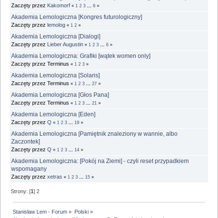
Zaczęty przez
Kakomorf
«
1
2
3
...
6
»
Akademia Lemologiczna [Kongres futurologiczny]
Zaczęty przez
lemolog
«
1
2
»
Akademia Lemologiczna [Dialogi]
Zaczęty przez
Lieber Augustin
«
1
2
3
...
6
»
Akademia Lemologiczna: Grafiki [wątek women only]
Zaczęty przez Terminus
«
1
2
3
»
Akademia Lemologiczna [Solaris]
Zaczęty przez Terminus
«
1
2
3
...
27
»
Akademia Lemologiczna [Głos Pana]
Zaczęty przez Terminus
«
1
2
3
...
21
»
Akademia Lemologiczna [Eden]
Zaczęty przez
Q
«
1
2
3
...
19
»
Akademia Lemologiczna [Pamiętnik znaleziony w wannie, albo
Zaczontek]
Zaczęty przez
Q
«
1
2
3
...
14
»
Akademia Lemologiczna: [Pokój na Ziemi] - czyli reset przypadkiem
wspomagany
Zaczęty przez
xetras
«
1
2
3
...
15
»
Strony: [
1
]
2
Stanisław Lem - Forum
»
Polski
»