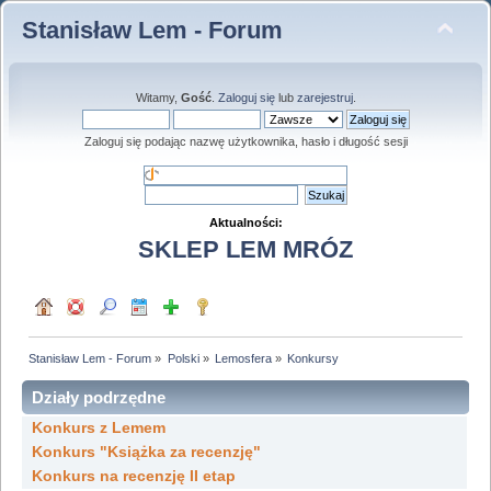
Stanisław Lem - Forum
Witamy,
Gość
.
Zaloguj się
lub
zarejestruj
.
Zaloguj się podając nazwę użytkownika, hasło i długość sesji
Aktualności:
SKLEP LEM MRÓZ
Stanisław Lem - Forum
»
Polski
»
Lemosfera
»
Konkursy
Działy podrzędne
Konkurs z Lemem
Konkurs "Książka za recenzję"
Konkurs na recenzję II etap