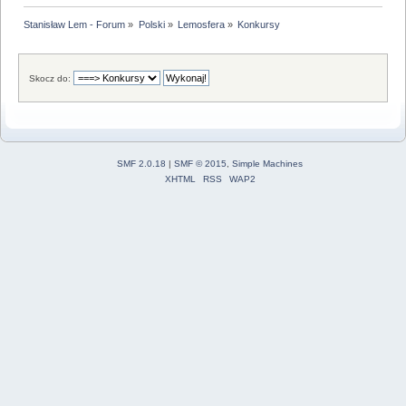
Stanisław Lem - Forum
»
Polski
»
Lemosfera
»
Konkursy
Skocz do:
SMF 2.0.18
|
SMF © 2015
,
Simple Machines
XHTML
RSS
WAP2