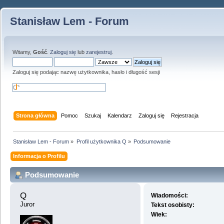
Stanisław Lem - Forum
Witamy,
Gość
.
Zaloguj się
lub
zarejestruj
.
Zaloguj się podając nazwę użytkownika, hasło i długość sesji
Strona główna
Pomoc
Szukaj
Kalendarz
Zaloguj się
Rejestracja
Stanisław Lem - Forum
»
Profil użytkownika Q
»
Podsumowanie
Informacja o Profilu
Podsumowanie
Q 
Wiadomości:
Juror
Tekst osobisty:
Wiek: