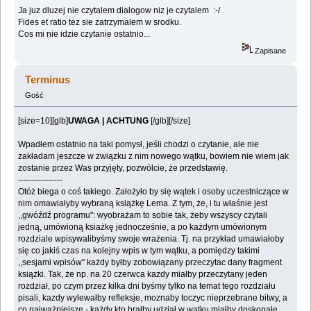
Ja juz dluzej nie czytalem dialogow niz je czytalem :-/
Fides et ratio tez sie zatrzymalem w srodku.
Cos mi nie idzie czytanie ostatnio...
Zapisane
Terminus
Gość
[size=10][glb]
UWAGA | ACHTUNG
[/glb][/size]
Wpadłem ostatnio na taki pomysł, jeśli chodzi o czytanie, ale nie
zakładam jeszcze w związku z nim nowego wątku, bowiem nie wiem jak
zostanie przez Was przyjęty, pozwólcie, że przedstawię.
----------------
Otóż biega o coś takiego. Założyło by się wątek i osoby uczestniczące w
nim omawiałyby wybraną książkę Lema. Z tym, że, i tu właśnie jest
,,gwóźdź programu'': wyobrażam to sobie tak, żeby wszyscy czytali
jedną, umówioną ksiażkę jednocześnie, a po każdym umówionym
rozdziale wpisywalibyśmy swoje wrażenia. Tj. na przykład umawiałoby
się co jakiś czas na kolejny wpis w tym wątku, a pomiędzy takimi
,,sesjami wpisów'' każdy byłby zobowiązany przeczytac dany fragment
książki. Tak, że np. na 20 czerwca kazdy miałby przeczytany jeden
rozdział, po czym przez kilka dni byśmy tylko na temat tego rozdziału
pisali, kazdy wylewałby refleksje, moznaby toczyc nieprzebrane bitwy, a
co najważniejsze - każdy kto brałby udziął w wątku miałby doskonałe