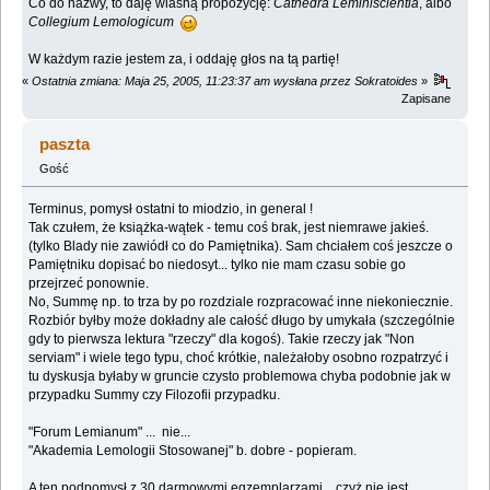
Co do nazwy, to daję wlasną propozycję:
Cathedra Leminiscientia
, albo
Collegium Lemologicum
W każdym razie jestem za, i oddaję głos na tą partię!
«
Ostatnia zmiana: Maja 25, 2005, 11:23:37 am wysłana przez Sokratoides
»
Zapisane
paszta
Gość
Terminus, pomysł ostatni to miodzio, in general !
Tak czułem, że książka-wątek - temu coś brak, jest niemrawe jakieś.
(tylko Blady nie zawiódł co do Pamiętnika). Sam chciałem coś jeszcze o
Pamiętniku dopisać bo niedosyt... tylko nie mam czasu sobie go
przejrzeć ponownie.
No, Summę np. to trza by po rozdziale rozpracować inne niekoniecznie.
Rozbiór byłby może dokładny ale całość długo by umykała (szczególnie
gdy to pierwsza lektura "rzeczy" dla kogoś). Takie rzeczy jak "Non
serviam" i wiele tego typu, choć krótkie, należałoby osobno rozpatrzyć i
tu dyskusja byłaby w gruncie czysto problemowa chyba podobnie jak w
przypadku Summy czy Filozofii przypadku.
"Forum Lemianum" ... nie...
"Akademia Lemologii Stosowanej" b. dobre - popieram.
A ten podpomysł z 30 darmowymi egzemplarzami ...czyż nie jest