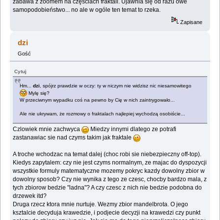
zabawa z zoomem na częściach fraktali. Ujawnia się od razu owe
samopodobieństwo... no ale w ogóle ten temat to rzeka.
Zapisane
dzi
Gość
Cytuj
Hm...
dzi
, spójrz prawdzie w oczy: ty w niczym nie widzisz nic niesamowitego
Mylę się?
W przeciwnym wypadku coś na pewno by Cię w nich zaintrygowało...
Ale nie ukrywam, że rozmowy o fraktalach najlepiej wychodzą osobiście...
Czlowiek mnie zachwyca
Miedzy innymi dlatego ze potrafi
zastanawiac sie nad czyms takim jak fraktale
A troche wchodzac na temat dalej (choc robi sie niebezpieczny off-top).
Kiedys zapytalem: czy nie jest czyms normalnym, ze majac do dyspozycji
wszystkie formuly matematyczne mozemy pokryc kazdy dowolny zbior w
dowolny sposob? Czy nie wynika z tego ze czesc, chocby bardzo mala, z
tych zbiorow bedzie "ladna"? A czy czesc z nich nie bedzie podobna do
drzewek itd?
Druga rzecz ktora mnie nurtuje. Wezmy zbior mandelbrota. O jego
ksztalcie decyduja krawedzie, i podjecie decyzji na krawedzi czy punkt