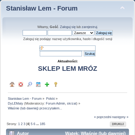
Stanisław Lem - Forum
Witamy,
Gość
.
Zaloguj się
lub
zarejestruj
.
Zaloguj się podając nazwę użytkownika, hasło i długość sesji
Aktualności:
SKLEP LEM MRÓZ
Stanisław Lem - Forum
»
Polski
»
DyLEMaty
(Moderatorzy:
Forum Admin
,
skrzat
) »
Właśnie (lub dawniej) przeczytałem...
« poprzedni
następny »
Strony:
1
2
3
[
4
]
5
6
...
185
DRUKUJ
Autor
Wątek: Właśnie (lub dawniej)