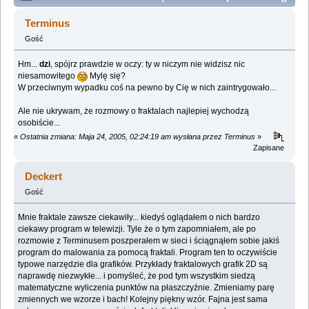
przeczytałem... (Przeczytany 4213472 razy)
Terminus
Gość
Hm...
dzi
, spójrz prawdzie w oczy: ty w niczym nie widzisz nic
niesamowitego
Mylę się?
W przeciwnym wypadku coś na pewno by Cię w nich zaintrygowało...
Ale nie ukrywam, że rozmowy o fraktalach najlepiej wychodzą
osobiście...
«
Ostatnia zmiana: Maja 24, 2005, 02:24:19 am wysłana przez Terminus
»
Zapisane
Deckert
Gość
Mnie fraktale zawsze ciekawiły... kiedyś oglądałem o nich bardzo
ciekawy program w telewizji. Tyle że o tym zapomniałem, ale po
rozmowie z Terminusem poszperałem w sieci i ściągnąłem sobie jakiś
program do malowania za pomocą fraktali. Program ten to oczywiście
typowe narzędzie dla grafików. Przykłady fraktalowych grafik 2D są
naprawdę niezwykłe... i pomyśleć, że pod tym wszystkim siedzą
matematyczne wyliczenia punktów na płaszczyźnie. Zmieniamy parę
zmiennych we wzorze i bach! Kolejny piękny wzór. Fajna jest sama