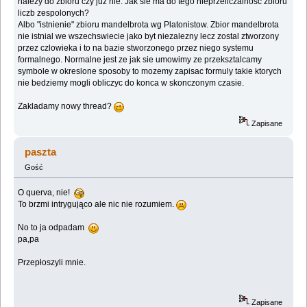
nalezy do zbioru czy juz nie. Jak sie ma do tego nieprzeliczalnosc zbioru
liczb zespolonych?
Albo "istnienie" zbioru mandelbrota wg Platonistow. Zbior mandelbrota
nie istnial we wszechswiecie jako byt niezalezny lecz zostal ztworzony
przez czlowieka i to na bazie stworzonego przez niego systemu
formalnego. Normalne jest ze jak sie umowimy ze przeksztalcamy
symbole w okreslone sposoby to mozemy zapisac formuly takie ktorych
nie bedziemy mogli obliczyc do konca w skonczonym czasie.
Zakladamy nowy thread?
Zapisane
paszta
Gość
O querva, nie!
To brzmi intrygująco ale nic nie rozumiem.
No to ja odpadam
pa,pa
Przepłoszyli mnie.
Zapisane