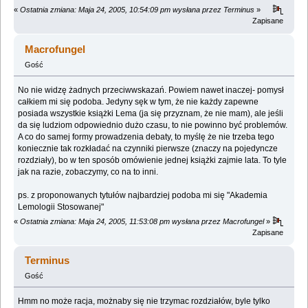
«
Ostatnia zmiana: Maja 24, 2005, 10:54:09 pm wysłana przez Terminus
»
Zapisane
Macrofungel
Gość
No nie widzę żadnych przeciwwskazań. Powiem nawet inaczej- pomysł
całkiem mi się podoba. Jedyny sęk w tym, że nie każdy zapewne
posiada wszystkie książki Lema (ja się przyznam, że nie mam), ale jeśli
da się ludziom odpowiednio dużo czasu, to nie powinno być problemów.
A co do samej formy prowadzenia debaty, to myślę że nie trzeba tego
koniecznie tak rozkładać na czynniki pierwsze (znaczy na pojedyncze
rozdziały), bo w ten sposób omówienie jednej książki zajmie lata. To tyle
jak na razie, zobaczymy, co na to inni.
ps. z proponowanych tytułów najbardziej podoba mi się "Akademia
Lemologii Stosowanej"
«
Ostatnia zmiana: Maja 24, 2005, 11:53:08 pm wysłana przez Macrofungel
»
Zapisane
Terminus
Gość
Hmm no może racja, możnaby się nie trzymac rozdziałów, byle tylko