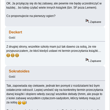
OK. Ja przyłączę się do tej zabawy, ale pewnie nie będę uczestniczyć w
każdej... bo lubię czytać wiele innych książek (tzn. SF poza Lemem).
Co proponujecie na pierwszy ogien?
Zapisane
Deckert
Gość
Z drugiej strony, wszelkie szkoły mam już tak dawno za sobą, że nie
przypuszczałem, że ktoś kiedyś ustawi mi termin przeczytania książki....
Zapisane
Sokratoides
Gość
Tak, zapowiada się ciekawie, jednak ten pomysł z rozdzialami też bym
ostatecznie odrzucil. Lepiej umówić się na konkretny termin przeczytania
danej książki i dopiero wtedy zacząć wszelkie debaty (hmm, ale psuje to
z kolei zabawę wszystkim czytaczom-sadystom, którzy lekturę mają już
za sobą
)