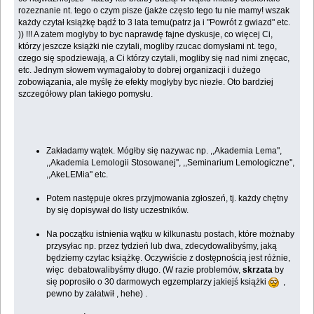
rozeznanie nt. tego o czym pisze (jakże często tego tu nie mamy! wszak
każdy czytał książkę bądź to 3 lata temu(patrz ja i "Powrót z gwiazd" etc.
)) !!! A zatem mogłyby to byc naprawdę fajne dyskusje, co więcej Ci,
którzy jeszcze książki nie czytali, mogliby rzucac domysłami nt. tego,
czego się spodziewają, a Ci którzy czytali, mogliby się nad nimi znęcac,
etc. Jednym słowem wymagałoby to dobrej organizacji i dużego
zobowiązania, ale myślę że efekty mogłyby byc niezłe. Oto bardziej
szczegółowy plan takiego pomysłu.
Zakładamy wątek. Mógłby się nazywac np. ,,Akademia Lema",
,,Akademia Lemologii Stosowanej'', ,,Seminarium Lemologiczne'',
,,AkeLEMia'' etc.
Potem następuje okres przyjmowania zgłoszeń, tj. każdy chętny
by się dopisywał do listy uczestników.
Na początku istnienia wątku w kilkunastu postach, które możnaby
przysyłac np. przez tydzień lub dwa, zdecydowalibyśmy, jaką
będziemy czytac książkę. Oczywiście z dostępnością jest różnie,
więc debatowalibyśmy długo. (W razie problemów,
skrzata
by
się poprosiło o 30 darmowych egzemplarzy jakiejś książki
,
pewno by załatwił , hehe) .