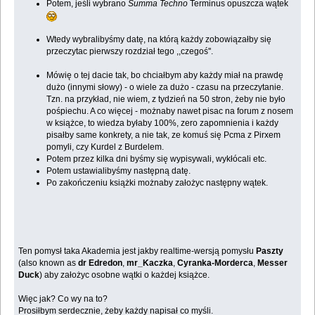
Potem, jeśli wybrano
Summa Techno
Terminus opuszcza wątek
Wtedy wybralibyśmy datę, na którą każdy zobowiązałby się
przeczytac pierwszy rozdział tego ,,czegoś''.
Mówię o tej dacie tak, bo chciałbym aby każdy miał na prawdę
dużo (innymi słowy) - o wiele za dużo - czasu na przeczytanie.
Tzn. na przykład, nie wiem, z tydzień na 50 stron, żeby nie było
pośpiechu. A co więcej - możnaby nawet pisac na forum z nosem
w książce, to wiedza byłaby 100%, zero zapomnienia i każdy
pisałby same konkrety, a nie tak, ze komuś się Pcma z Pirxem
pomyli, czy Kurdel z Burdelem.
Potem przez kilka dni byśmy się wypisywali, wykłócali etc.
Potem ustawialibyśmy następną datę.
Po zakończeniu książki możnaby założyc następny wątek.
Ten pomysł taka Akademia jest jakby realtime-wersją pomysłu
Paszty
(also known as
dr Edredon
,
mr_Kaczka
,
Cyranka-Morderca
,
Messer
Duck
) aby założyc osobne wątki o każdej książce.
Więc jak? Co wy na to?
Prosiłbym serdecznie, żeby każdy napisał co myśli.