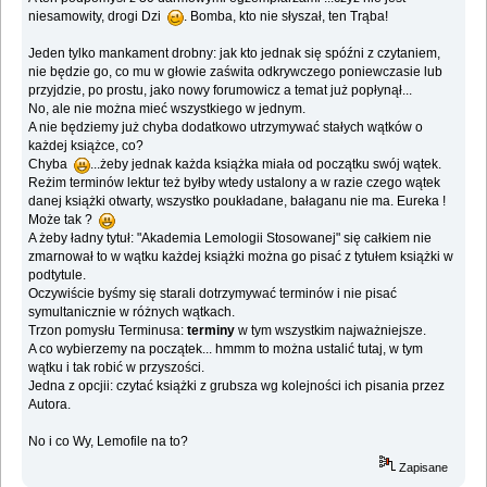
niesamowity, drogi Dzi
. Bomba, kto nie słyszał, ten Trąba!
Jeden tylko mankament drobny: jak kto jednak się spóźni z czytaniem,
nie będzie go, co mu w głowie zaświta odkrywczego poniewczasie lub
przyjdzie, po prostu, jako nowy forumowicz a temat już popłynął...
No, ale nie można mieć wszystkiego w jednym.
A nie będziemy już chyba dodatkowo utrzymywać stałych wątków o
każdej książce, co?
Chyba
...żeby jednak każda książka miała od początku swój wątek.
Reżim terminów lektur też byłby wtedy ustalony a w razie czego wątek
danej książki otwarty, wszystko poukładane, bałaganu nie ma. Eureka !
Może tak ?
A żeby ładny tytuł: "Akademia Lemologii Stosowanej" się całkiem nie
zmarnował to w wątku każdej książki można go pisać z tytułem książki w
podtytule.
Oczywiście byśmy się starali dotrzymywać terminów i nie pisać
symultanicznie w różnych wątkach.
Trzon pomysłu Terminusa:
terminy
w tym wszystkim najważniejsze.
A co wybierzemy na początek... hmmm to można ustalić tutaj, w tym
wątku i tak robić w przyszości.
Jedna z opcjii: czytać książki z grubsza wg kolejności ich pisania przez
Autora.
No i co Wy, Lemofile na to?
Zapisane