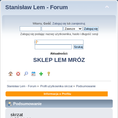
Stanisław Lem - Forum
Witamy,
Gość
.
Zaloguj się
lub
zarejestruj
.
Zaloguj się podając nazwę użytkownika, hasło i długość sesji
Aktualności:
SKLEP LEM MRÓZ
Stanisław Lem - Forum
»
Profil użytkownika skrzat
»
Podsumowanie
Informacja o Profilu
Podsumowanie
skrzat 