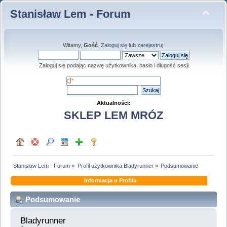
Stanisław Lem - Forum
Witamy,
Gość
.
Zaloguj się
lub
zarejestruj
.
Zaloguj się podając nazwę użytkownika, hasło i długość sesji
Aktualności:
SKLEP LEM MRÓZ
Stanisław Lem - Forum
»
Profil użytkownika Bladyrunner
»
Podsumowanie
Informacja o Profilu
Podsumowanie
Bladyrunner 