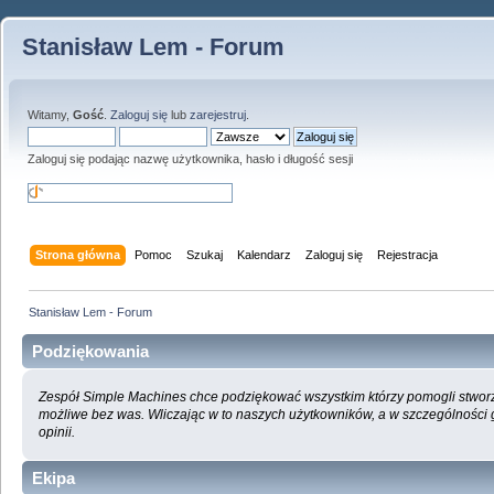
Stanisław Lem - Forum
Witamy,
Gość
.
Zaloguj się
lub
zarejestruj
.
Zaloguj się podając nazwę użytkownika, hasło i długość sesji
Strona główna
Pomoc
Szukaj
Kalendarz
Zaloguj się
Rejestracja
Stanisław Lem - Forum
Podziękowania
Zespół Simple Machines chce podziękować wszystkim którzy pomogli stworzyć
możliwe bez was. Wliczając w to naszych użytkowników, a w szczególności
opinii.
Ekipa