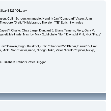
allica48423" O'Leary
ansen, Colin Schoen, emanuele, Hendrik Jan "Compuart" Visser, Juan
eodore "Orstio" Hildebrandt, Thorsten "TE" Eurich i winrules
y, CapadY, Chalky, Chas Large, Duncan85, Eliana Tamerin, Fiery, Gary M.
rett, Mattitude, Mashby, Mick G., Michele "Illori" Davis, MrPhil, Nick "Fizzy"
ic" Deakin, Bugo, Bulakbol, Colin "Shadow82x" Blaber, Daniel15, Eren
Mick., NanoSector, nend, Nibogo, Niko, Peter "Arantor" Spicer, Ricky.,
e Elizabeth Trainor i Peter Duggan