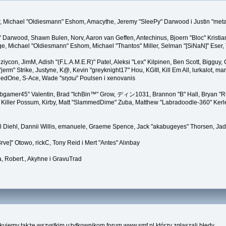
ner, Michael "Oldiesmann" Eshom, Amacythe, Jeremy "SleePy" Darwood i Justin "met
" Darwood, Shawn Bulen, Norv, Aaron van Geffen, Antechinus, Bjoern "Bloc" Kristi
 Michael "Oldiesmann" Eshom, Michael "Thantos" Miller, Selman "[SiNaN]" Eser, Th
 ziycon, JimM, Adish "(F.L.A.M.E.R)" Patel, Aleksi "Lex" Kilpinen, Ben Scott, Biggu
" Strike, Justyne, K@, Kevin "greyknight17" Hou, KGIII, Kill Em All, lurkalot, marga
, RedOne, S-Ace, Wade "sησω" Poulsen i xenovanis
gamer45" Valentin, Brad "IchBin™" Grow, ディン1031, Brannon "B" Hall, Bryan "Run
Killer Possum, Kirby, Matt "SlammedDime" Zuba, Matthew "Labradoodle-360" Kerle, 
el Diehl, Dannii Willis, emanuele, Graeme Spence, Jack "akabugeyes" Thorsen, Jad
ve]" Otowo, rickC, Tony Reid i Mert "Antes" Alınbay
, Robert., Akyhne i GravuTrad
kujemy także wszystkim użytkownikom forum www.smf.pl którzy zgłaszali błędy