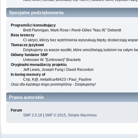
Specjalne podziękowania
Programiści konsultujący
Brett Flannigan, Mark Rose i René-Gilles "Nao 尚" Deberdt
Beta testerzy
Ci ukryci, którzy bez wytchnienia wyszukują błędy, dostarczają ws
Tłumacze językowi
Dziękujemy za wasze wysiłki, które umożliwiają ludziom na całym ś
Główny fundator SMF
Unknown W. "[Unknown]" Brackets
Oryginalni menadżerzy projektu
Jeff Lewis, Joseph Fung i David Recordon
In loving memory of
Crip, K@, metallica48423 i Paul_Pauline
Oraz dla każdego kogo pominęliśmy - Dziękujemy!
Prawa autorskie
Forum
SMF 2.0.18
|
SMF © 2015
,
Simple Machines