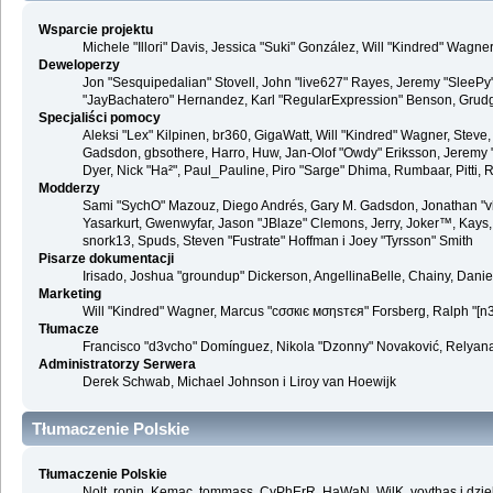
Wsparcie projektu
Michele "Illori" Davis, Jessica "Suki" González, Will "Kindred" Wag
Deweloperzy
Jon "Sesquipedalian" Stovell, John "live627" Rayes, Jeremy "SleePy
"JayBachatero" Hernandez, Karl "RegularExpression" Benson, Grudge,
Specjaliści pomocy
Aleksi "Lex" Kilpinen, br360, GigaWatt, Will "Kindred" Wagner, Steve,
Gadsdon, gbsothere, Harro, Huw, Jan-Olof "Owdy" Eriksson, Jeremy "jerm
Dyer, Nick "Ha²", Paul_Pauline, Piro "Sarge" Dhima, Rumbaar, Pitti
Modderzy
Sami "SychO" Mazouz, Diego Andrés, Gary M. Gadsdon, Jonathan "vb
Yasarkurt, Gwenwyfar, Jason "JBlaze" Clemons, Jerry, Joker™, Kays, 
snork13, Spuds, Steven "Fustrate" Hoffman i Joey "Tyrsson" Smith
Pisarze dokumentacji
Irisado, Joshua "groundup" Dickerson, AngellinaBelle, Chainy, Dani
Marketing
Will "Kindred" Wagner, Marcus "cσσкιє мσηѕтєя" Forsberg, Ralph "[n3r
Tłumacze
Francisco "d3vcho" Domínguez, Nikola "Dzonny" Novaković, Relyana
Administratorzy Serwera
Derek Schwab, Michael Johnson i Liroy van Hoewijk
Tłumaczenie Polskie
Tłumaczenie Polskie
Nolt, ronin, Kemac, tommass, CyPhErR, HaWaN, WilK, voythas i dzię