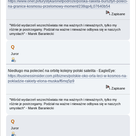
https://www.onet.pl/turystyka/onetpodroze/polska-rakieta-bursztyn-poleci-
na-granice-kosmosu-przelomowy-moment/238qp4j,07640b54
Zapisane
"Wśród wydarzeń wszechświata nie ma ważnych i nieważnych, tylko my
różnie je postrzegamy. Podział na ważne i nieważne odbywa się w naszych
umysłach" - Marek Baraniecki
Q
Juror
Niedługo ma polecieć na orbitę kolejny polski satelita - EagleEye:
https://businessinsider.com.pl/biznes/polskie-oko-orla-leci-w-kosmos-na-
pokladzie-rakiety-elona-muska/f6mq5p9
Zapisane
"Wśród wydarzeń wszechświata nie ma ważnych i nieważnych, tylko my
różnie je postrzegamy. Podział na ważne i nieważne odbywa się w naszych
umysłach" - Marek Baraniecki
Q
Juror