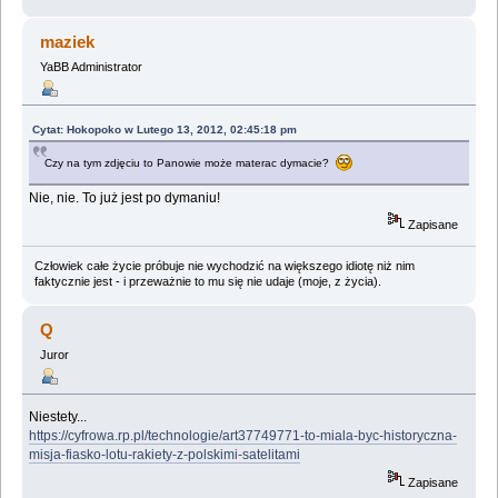
maziek
YaBB Administrator
Cytat: Hokopoko w Lutego 13, 2012, 02:45:18 pm
Czy na tym zdjęciu to Panowie może materac dymacie?
Nie, nie. To już jest po dymaniu!
Zapisane
Człowiek całe życie próbuje nie wychodzić na większego idiotę niż nim
faktycznie jest - i przeważnie to mu się nie udaje (moje, z życia).
Q
Juror
Niestety...
https://cyfrowa.rp.pl/technologie/art37749771-to-miala-byc-historyczna-
misja-fiasko-lotu-rakiety-z-polskimi-satelitami
Zapisane