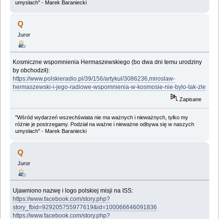
umysłach" - Marek Baraniecki
Q
Juror
Kosmiczne wspomnienia Hermaszewskiego (bo dwa dni temu urodziny
by obchodził):
https://www.polskieradio.pl/39/156/artykul/3086236,miroslaw-
hermaszewski-i-jego-radiowe-wspomnienia-w-kosmosie-nie-bylo-tak-zle
Zapisane
"Wśród wydarzeń wszechświata nie ma ważnych i nieważnych, tylko my
różnie je postrzegamy. Podział na ważne i nieważne odbywa się w naszych
umysłach" - Marek Baraniecki
Q
Juror
Ujawniono nazwę i logo polskiej misji na ISS:
https://www.facebook.com/story.php?
story_fbid=929205755977619&id=100066646091836
https://www.facebook.com/story.php?