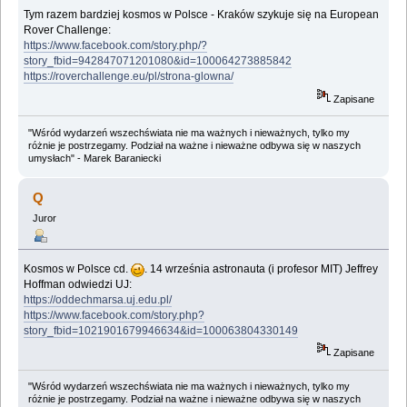
Tym razem bardziej kosmos w Polsce - Kraków szykuje się na European
Rover Challenge:
https://www.facebook.com/story.php/?
story_fbid=942847071201080&id=100064273885842
https://roverchallenge.eu/pl/strona-glowna/
Zapisane
"Wśród wydarzeń wszechświata nie ma ważnych i nieważnych, tylko my
różnie je postrzegamy. Podział na ważne i nieważne odbywa się w naszych
umysłach" - Marek Baraniecki
Q
Juror
Kosmos w Polsce cd.
. 14 września astronauta (i profesor MIT) Jeffrey
Hoffman odwiedzi UJ:
https://oddechmarsa.uj.edu.pl/
https://www.facebook.com/story.php?
story_fbid=1021901679946634&id=100063804330149
Zapisane
"Wśród wydarzeń wszechświata nie ma ważnych i nieważnych, tylko my
różnie je postrzegamy. Podział na ważne i nieważne odbywa się w naszych