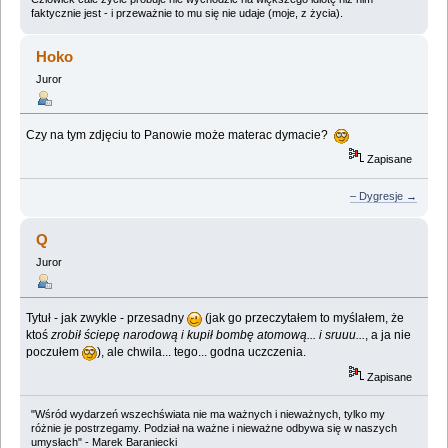
faktycznie jest - i przeważnie to mu się nie udaje (moje, z życia).
Hoko
Juror
Czy na tym zdjęciu to Panowie może materac dymacie?
Zapisane
– Dygresje →
Q
Juror
Tytuł - jak zwykle - przesadny
(jak go przeczytałem to myślałem, że
ktoś
zrobił ściepę narodową i kupił bombę atomową... i sruuu...
, a ja nie
poczułem
), ale chwila... tego... godna uczczenia.
Zapisane
"Wśród wydarzeń wszechświata nie ma ważnych i nieważnych, tylko my
różnie je postrzegamy. Podział na ważne i nieważne odbywa się w naszych
umysłach" - Marek Baraniecki