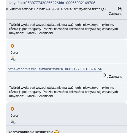
story_fbid=958077743036622&id=100065032149706
«
Ostatnia zmiana: Grudnia 03, 2024, 12:24:12 pm wysłana przez Q
»
Zapisane
"Wśród wydarzeń wszechświata nie ma ważnych i nieważnych, tylko my
różnie je postrzegamy. Podział na ważne i nieważne odbywa się w naszych
umysłach" - Marek Baraniecki
Q
Juror
https://x.com/astro_slawosz/status/1866212750113874156
Zapisane
"Wśród wydarzeń wszechświata nie ma ważnych i nieważnych, tylko my
różnie je postrzegamy. Podział na ważne i nieważne odbywa się w naszych
umysłach" - Marek Baraniecki
Q
Juror
Rozpychamy się kosmicznie
: