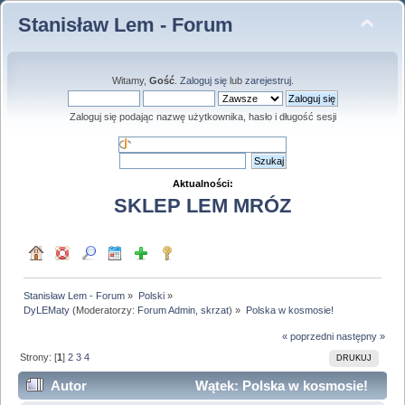
Stanisław Lem - Forum
Witamy,
Gość
.
Zaloguj się
lub
zarejestruj
.
Zaloguj się podając nazwę użytkownika, hasło i długość sesji
Aktualności:
SKLEP LEM MRÓZ
Stanisław Lem - Forum
»
Polski
»
DyLEMaty
(Moderatorzy:
Forum Admin
,
skrzat
) »
Polska w kosmosie!
« poprzedni
następny »
Strony: [
1
]
2
3
4
DRUKUJ
Autor
Wątek: Polska w kosmosie!