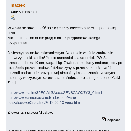
(Przeczytany 82811 razy)
maziek
YaBB Administrator
W zasadzie powinno iść do
Eksploracji kosmosu
ale w tej podniosłej
chwili...
Nikt nie trąbi, fanfar nie grają a mi też przypadkowo kolega
przypomniał...
Jesteśmy mocarstwem kosmicznym. Na orbicie właśnie znalazł się
pierwszy polski satelita! Jest to nanosatelita akademicki PW-Sat,
sześcian o boku 10 cm, waga 1 kg. Zawiera dmuchany materac, który po
rozłożeniu
pozwoli testować dziewczyny w przestrzeni
- tfu... wróć! - ...
pozwoli badać opór szczątkowej atmosfery i skuteczność dymanych
materacy w szybszym sprowadzaniu śmiecia orbitalnego na łono Matki
Ziemi...
http://www.esa.int/SPECIALS/Vega/SEM8QAWX7YG_0.html
http://www.kosmonauta.net/index.php/Misje-
bezzalogowe/Orbitalne/2012-02-13-vega.html
Z lewej ja, z prawej Mieslaw:
Zapisane
Człowiek całe życie próbuje nie wychodzić na większego idiotę niż nim