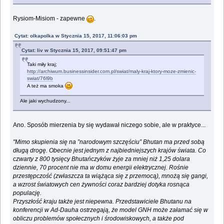
Rysiom-Misiom - zapewne
.
Cytat: olkapolka w Stycznia 15, 2017, 11:06:03 pm
Cytat: liv w Stycznia 15, 2017, 09:51:47 pm
Taki miły kraj;
http://archiwum.businessinsider.com.pl/swiat/maly-kraj-ktory-moze-zmienic-
swiat/76l9b
A też ma smoka
Ale jaki wychudzony...
Ano. Sposób mierzenia by się wydawał niczego sobie, ale w praktyce...
"Mimo skupienia się na ”narodowym szczęściu” Bhutan ma przed sobą
długą drogę. Obecnie jest jednym z najbiedniejszych krajów świata. Co
czwarty z 800 tysięcy Bhutańczyków żyje za mniej niż 1,25 dolara
dziennie, 70 procent nie ma w domu energii elektrycznej. Rośnie
przestępczość (zwłaszcza ta wiążąca się z przemocą), mnożą się gangi,
a wzrost światowych cen żywności coraz bardziej dotyka rosnąca
populację.
Przyszłość kraju także jest niepewna. Przedstawiciele Bhutanu na
konferencji w Ad-Dauha ostrzegają, że model GNH może załamać się w
obliczu problemów społecznych i środowiskowych, a także pod