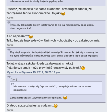
oderwane w krainie ułudy bujanie pędzących).
Piszesz, że smok to nie sama ekonomia, a w drugim zdaniu, że
zaprzężone teorie ekonomiczne...to jak?
Cytuj
Tylko czy tak pojęte kredyt i dotowanie to nie są mechanizmy spod znaku
obecnego smoka?
A co napisałam?
Tylko będzie brak aktywów. Unijnych - chociażby - do zaksięgowania.
Cytuj
Czy stąd sugestia, że lepiej zabijać smoki póki młode, bo jak się rozrosną, to
nie tylko uśmiercić je coraz trudniej, ale i skutki uboczne tego coraz większe?
To już wyższa szkoła - kiedy zaatakować smoka;)
Pytanie czy smok może przynieść rzeczywisty pożytek?
Cytat: liv w Stycznia 15, 2017, 08:25:12 pm
Cytuj
Nie wiem o co więc się "sprzeczacie" , bo wydaje mi się, że to samo
napisaliście:
Zaraz sprzeczacie...wymieniamy się opiniami.
Dlatego sprzeczka jest w cudzym...
Cytuj