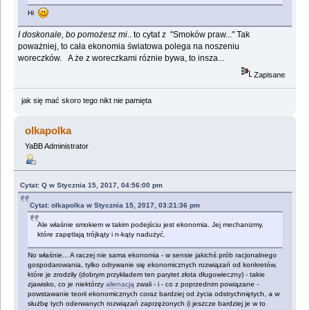
Hi
I doskonale, bo pomożesz mi
.. to cytat z "Smoków praw..." Tak
poważniej, to cała ekonomia światowa polega na noszeniu
woreczków. A że z woreczkami róznie bywa, to insza...
Zapisane
jak się mać skoro tego nikt nie pamięta
olkapolka
YaBB Administrator
Cytat: Q w Stycznia 15, 2017, 04:56:00 pm
Cytat: olkapolka w Stycznia 15, 2017, 03:21:36 pm
Ale właśnie smokiem w takim podejściu jest ekonomia. Jej mechanizmy,
które zapętlają trójkąty i n-kąty nadużyć.
No właśnie... A raczej nie sama ekonomia - w sensie jakichś prób racjonalnego
gospodarowania, tylko odrywanie się ekonomicznych rozwiązań od konkretów,
które je zrodziły (dobrym przykładem ten parytet złota długowieczny) - takie
zjawisko, co je niektórzy
alienacją
zwali - i - co z poprzednim powiązane -
powstawanie teorii ekonomicznych coraz bardziej od życia odstrychniętych, a w
służbę tych oderwanych rozwiązań zaprzężonych (i jeszcze bardziej je w to