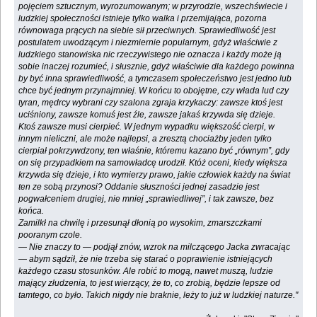
pojęciem sztucznym, wyrozumowanym; w przyrodzie, wszechświecie i
ludzkiej społeczności istnieje tylko walka i przemijająca, pozorna
równowaga prących na siebie sił przeciwnych. Sprawiedliwość jest
postulatem uwodzącym i niezmiernie popularnym, gdyż właściwie z
ludzkiego stanowiska nic rzeczywistego nie oznacza i każdy może ją
sobie inaczej rozumieć, i słusznie, gdyż właściwie dla każdego powinna
by być inna sprawiedliwość, a tymczasem społeczeństwo jest jedno lub
chce być jednym przynajmniej. W końcu to obojętne, czy włada lud czy
tyran, mędrcy wybrani czy szalona zgraja krzykaczy: zawsze ktoś jest
uciśniony, zawsze komuś jest źle, zawsze jakaś krzywda się dzieje.
Ktoś zawsze musi cierpieć. W jednym wypadku większość cierpi, w
innym nieliczni, ale może najlepsi, a zresztą chociażby jeden tylko
cierpiał pokrzywdzony, ten właśnie, któremu kazano być „równym”, gdy
on się przypadkiem na samowładcę urodził. Któż oceni, kiedy większa
krzywda się dzieje, i kto wymierzy prawo, jakie człowiek każdy na świat
ten ze sobą przynosi? Oddanie słuszności jednej zasadzie jest
pogwałceniem drugiej, nie mniej „sprawiedliwej”, i tak zawsze, bez
końca.
Zamilkł na chwilę i przesunął dłonią po wysokim, zmarszczkami
pooranym czole.
— Nie znaczy to — podjął znów, wzrok na milczącego Jacka zwracając
— abym sądził, że nie trzeba się starać o poprawienie istniejących
każdego czasu stosunków. Ale robić to mogą, nawet muszą, ludzie
mający złudzenia, to jest wierzący, że to, co zrobią, będzie lepsze od
tamtego, co było. Takich nigdy nie braknie, leży to już w ludzkiej naturze."