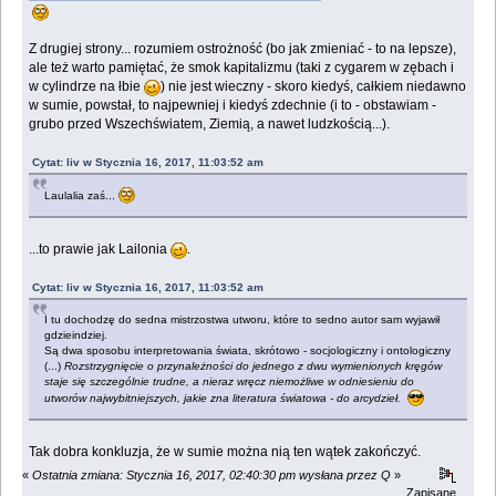
Z drugiej strony... rozumiem ostrożność (bo jak zmieniać - to na lepsze),
ale też warto pamiętać, że smok kapitalizmu (taki z cygarem w zębach i
w cylindrze na łbie
) nie jest wieczny - skoro kiedyś, całkiem niedawno
w sumie, powstał, to najpewniej i kiedyś zdechnie (i to - obstawiam -
grubo przed Wszechświatem, Ziemią, a nawet ludzkością...).
Cytat: liv w Stycznia 16, 2017, 11:03:52 am
Laulalia zaś...
...to prawie jak Lailonia
.
Cytat: liv w Stycznia 16, 2017, 11:03:52 am
I tu dochodzę do sedna mistrzostwa utworu, które to sedno autor sam wyjawił
gdzieindziej.
Są dwa sposobu interpretowania świata, skrótowo - socjologiczny i ontologiczny
(...)
Rozstrzygnięcie o przynależności do jednego z dwu wymienionych kręgów
staje się szczególnie trudne, a nieraz wręcz niemożliwe w odniesieniu do
utworów najwybitniejszych, jakie zna literatura światowa - do arcydzieł.
Tak dobra konkluzja, że w sumie można nią ten wątek zakończyć.
«
Ostatnia zmiana: Stycznia 16, 2017, 02:40:30 pm wysłana przez Q
»
Zapisane