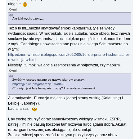
ulęgnie.
Cytuj
Ale jaki wychudzony...
Też o to mi...można likwidować smoki kapitalizmu, tyle że wtedy
wydajność spada. W mikroskali, jakiejś autarkii, może obleci, lecz innych
smoków już nie wykarmisz, choć to piękne podejście do ekonomii rodem
z myśli Gandhiego upowszechniane przez niejakiego Schumachera np.
w tym;
http://dzien-w-historii.blogspot.com/2012/08/16-sierpnia-e-f-schumacher-
rewolucja-w.html
Niestety i tu możliwa opcja zesmoczenia w polpotyzm, czy maoizm.
Cytuj
Zwróćmy jeszcze uwagę co nazwa planety znaczy:
http://sjp.pwn.pl/sjp/abrazja;2548620
Cóż więc jest falą brzeg niszczącą? I co wyłyżeczkowano?
Alternatywnie - Euroazja mająca z jednej strony Austrię (Kalaustrię) i
Lelipię (Japonię?).
Laulalia zaś...
I, by trochę zburzyć obraz samostworzony widzący w smoku ZSRR,
patrzę, i mi nie pasują tłoczone tam licznymi rurociągami dobra. Akurat
rurociągami owszem, coś obciągano, ale stamtąd.
Zresztą, więcej sprzeczności rozmywa prosty i czysty obraz obraz...