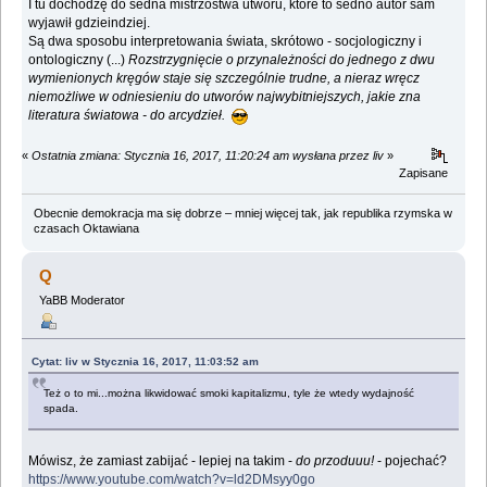
I tu dochodzę do sedna mistrzostwa utworu, które to sedno autor sam
wyjawił gdzieindziej.
Są dwa sposobu interpretowania świata, skrótowo - socjologiczny i
ontologiczny (...)
Rozstrzygnięcie o przynależności do jednego z dwu
wymienionych kręgów staje się szczególnie trudne, a nieraz wręcz
niemożliwe w odniesieniu do utworów najwybitniejszych, jakie zna
literatura światowa - do arcydzieł.
«
Ostatnia zmiana: Stycznia 16, 2017, 11:20:24 am wysłana przez liv
»
Zapisane
Obecnie demokracja ma się dobrze – mniej więcej tak, jak republika rzymska w
czasach Oktawiana
Q
YaBB Moderator
Cytat: liv w Stycznia 16, 2017, 11:03:52 am
Też o to mi...można likwidować smoki kapitalizmu, tyle że wtedy wydajność
spada.
Mówisz, że zamiast zabijać - lepiej na takim -
do przoduuu!
- pojechać?
https://www.youtube.com/watch?v=ld2DMsyy0go