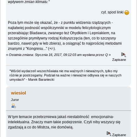
wpływem zmian klimatu."
cyt. spod linki
Poza tym może się okazać, że - z punktu widzenia rządzących -
najłatwiej podnosić współczynniki w modelu felicytologicznym
przerabiając Bladawca, zwanego też Ohydkiem i Lepniakiem, na
szczególnie prymitywny rodzaj Kobyszczęcia (ten, co to szczęsny
bardzo, nawet gdy w łeb zbiera), a osiągnąć to najprościej metodami
znanymi z "Kongresu..." (+/-).
«
Ostatnia zmiana: Stycznia 16, 2017, 09:12:03 am wysłana przez Q
»
Zapisane
"Wśród wydarzeń wszechświata nie ma ważnych i nieważnych, tylko my
różnie je postrzegamy. Podział na ważne i nieważne odbywa się w naszych
umysłach" - Marek Baraniecki
wiesiol
Juror
W tym temacie przebrzmiewa jakaś niestabilność emocjonalna-
intelektualna. Znaczy mam takie podejrzenie. Czyli niby wszyscy się
zgadzają a co do Mistrza, nie domówią.
Zapisane