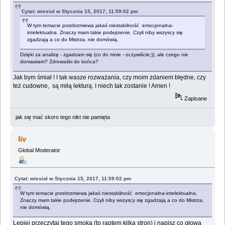
Cytat: wiesiol w Stycznia 15, 2017, 11:59:02 pm
W tym temacie przebrzmiewa jakaś niestabilność emocjonalna-
intelektualna. Znaczy mam takie podejrzenie. Czyli niby wszyscy się
zgadzają a co do Mistrza, nie domówią.
Dzięki za analizę - zgadzam się (co do mnie - oczywiście;)), ale czego nie
domawiam? Zdrowaśki do końca?
Jak bym śmiał ! I tak wasze rozważania, czy moim zdaniem błędne, czy
też cudowne, są miłą lekturą. I niech tak zostanie ! Amen !
Zapisane
jak się mać skoro tego nikt nie pamięta
liv
Global Moderator
Cytat: wiesiol w Stycznia 15, 2017, 11:59:02 pm
W tym temacie przebrzmiewa jakaś niestabilność emocjonalna-intelektualna.
Znaczy mam takie podejrzenie. Czyli niby wszyscy się zgadzają a co do Mistrza,
nie domówią.
Lepiej przeczytaj tego smoka (to raptem kilka stron) i napisz co głowa