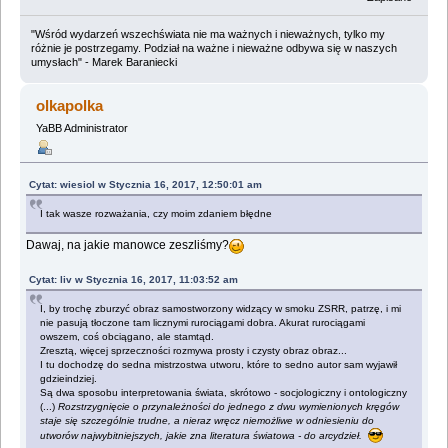
"Wśród wydarzeń wszechświata nie ma ważnych i nieważnych, tylko my
różnie je postrzegamy. Podział na ważne i nieważne odbywa się w naszych
umysłach" - Marek Baraniecki
olkapolka
YaBB Administrator
Cytat: wiesiol w Stycznia 16, 2017, 12:50:01 am
I tak wasze rozważania, czy moim zdaniem błędne
Dawaj, na jakie manowce zeszliśmy?
Cytat: liv w Stycznia 16, 2017, 11:03:52 am
I, by trochę zburzyć obraz samostworzony widzący w smoku ZSRR, patrzę, i mi
nie pasują tłoczone tam licznymi rurociągami dobra. Akurat rurociągami
owszem, coś obciągano, ale stamtąd.
Zresztą, więcej sprzeczności rozmywa prosty i czysty obraz obraz...
I tu dochodzę do sedna mistrzostwa utworu, które to sedno autor sam wyjawił
gdzieindziej.
Są dwa sposobu interpretowania świata, skrótowo - socjologiczny i ontologiczny
(...)
Rozstrzygnięcie o przynależności do jednego z dwu wymienionych kręgów
staje się szczególnie trudne, a nieraz wręcz niemożliwe w odniesieniu do
utworów najwybitniejszych, jakie zna literatura światowa - do arcydzieł.