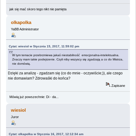
jak się mać skoro tego nikt nie pamięta
olkapolka
YaBB Administrator
Cytat: wiesiol w Stycznia 15, 2017, 11:59:02 pm
W tym temacie przebrzmiewa jakaś niestabilność emocjonalna-intelektualna.
Znaczy mam takie podejrzenie. Czyli niby wszyscy się zgadzają a co do Mistrza,
nie domówią.
Dzięki za analizę - zgadzam się (co do mnie - oczywiście;)), ale czego
nie domawiam? Zdrowaśki do końca?
Zapisane
Mówią już powszechnie: Di - da...
wiesiol
Juror
Cytat: olkapolka w Stycznia 16, 2017, 12:12:34 am