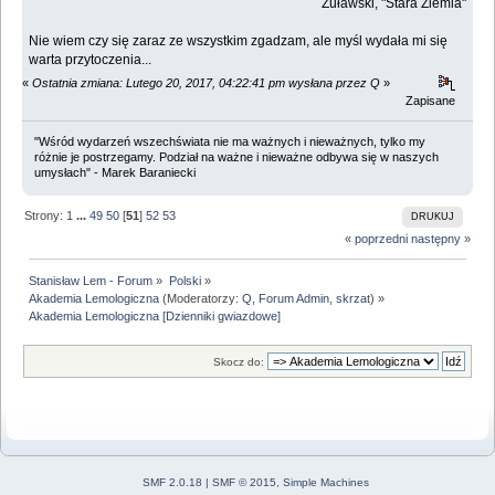
Żuławski, "Stara Ziemia"
Nie wiem czy się zaraz ze wszystkim zgadzam, ale myśl wydała mi się
warta przytoczenia...
«
Ostatnia zmiana: Lutego 20, 2017, 04:22:41 pm wysłana przez Q
»
Zapisane
"Wśród wydarzeń wszechświata nie ma ważnych i nieważnych, tylko my
różnie je postrzegamy. Podział na ważne i nieważne odbywa się w naszych
umysłach" - Marek Baraniecki
Strony:
1
...
49
50
[
51
]
52
53
DRUKUJ
« poprzedni
następny »
Stanisław Lem - Forum
»
Polski
»
Akademia Lemologiczna
(Moderatorzy:
Q
,
Forum Admin
,
skrzat
) »
Akademia Lemologiczna [Dzienniki gwiazdowe]
Skocz do:
SMF 2.0.18
|
SMF © 2015
,
Simple Machines