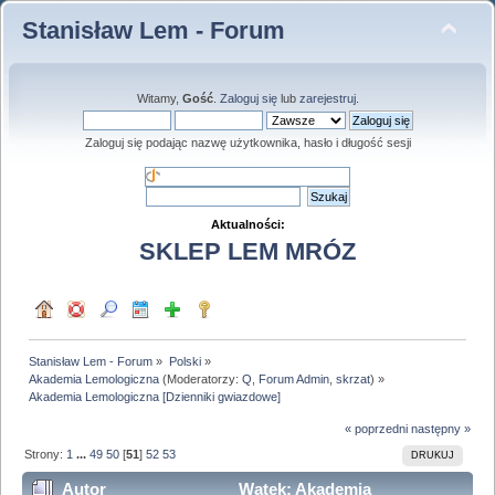
Stanisław Lem - Forum
Witamy,
Gość
.
Zaloguj się
lub
zarejestruj
.
Zaloguj się podając nazwę użytkownika, hasło i długość sesji
Aktualności:
SKLEP LEM MRÓZ
Stanisław Lem - Forum
»
Polski
»
Akademia Lemologiczna
(Moderatorzy:
Q
,
Forum Admin
,
skrzat
) »
Akademia Lemologiczna [Dzienniki gwiazdowe]
« poprzedni
następny »
Strony:
1
...
49
50
[
51
]
52
53
DRUKUJ
Autor
Wątek: Akademia