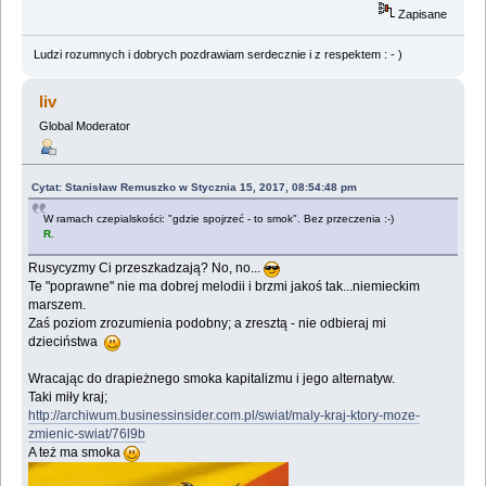
Zapisane
Ludzi rozumnych i dobrych pozdrawiam serdecznie i z respektem : - )
liv
Global Moderator
Cytat: Stanisław Remuszko w Stycznia 15, 2017, 08:54:48 pm
W ramach czepialskości: "gdzie spojrzeć - to smok". Bez przeczenia :-)
R.
Rusycyzmy Ci przeszkadzają? No, no...
Te "poprawne" nie ma dobrej melodii i brzmi jakoś tak...niemieckim
marszem.
Zaś poziom zrozumienia podobny; a zresztą - nie odbieraj mi
dzieciństwa
Wracając do drapieżnego smoka kapitalizmu i jego alternatyw.
Taki miły kraj;
http://archiwum.businessinsider.com.pl/swiat/maly-kraj-ktory-moze-
zmienic-swiat/76l9b
A też ma smoka