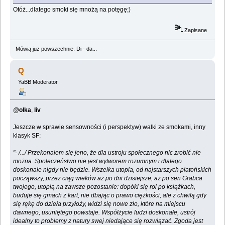
Otóż...dlatego smoki się mnożą na potęgę;)
Zapisane
Mówią już powszechnie: Di - da...
Q
YaBB Moderator
@
olka
,
liv
Jeszcze w sprawie sensowności (i perspektyw) walki ze smokami, inny
klasyk SF:
"- /.../ Przekonałem się jeno, że dla ustroju społecznego nic zrobić nie
można. Społeczeństwo nie jest wytworem rozumnym i dlatego
doskonałe nigdy nie będzie. Wszelka utopia, od najstarszych platońskich
począwszy, przez ciąg wieków aż po dni dzisiejsze, aż po sen Grabca
twojego, utopią na zawsze pozostanie: dopóki się roi po książkach,
buduje się gmach z kart, nie dbając o prawo ciężkości, ale z chwilą gdy
się rękę do dzieła przyłoży, widzi się nowe zło, które na miejscu
dawnego, usuniętego powstaje. Współżycie ludzi doskonałe, ustrój
idealny to problemy z natury swej niedające się rozwiązać. Zgoda jest