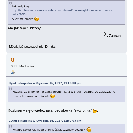
Taki miły kraj;
http://archiwum.businessinsider.com.pl/swiat/maly-kraj-ktory-moze-zmienic-
swiat/76l9b
A też ma smoka
Ale jaki wychudzony...
Zapisane
Mówią już powszechnie: Di - da...
Q
YaBB Moderator
Cytat: olkapolka w Stycznia 15, 2017, 11:06:03 pm
Piszesz, że smok to nie sama ekonomia, a w drugim zdaniu, że zaprzężone
teorie ekonomiczne...to jak?
Rozbijamy się o wieloznaczność słówka
"ekonomia"
.
Cytat: olkapolka w Stycznia 15, 2017, 11:06:03 pm
Pytanie czy smok może przynieść rzeczywisty pożytek?