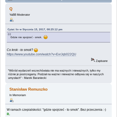
Lemologiczna [Dzienniki gwiazdowe] (Przeczytany
Q
2258895 razy)
YaBB Moderator
Cytat: liv w Stycznia 15, 2017, 08:25:12 pm
Gdzie nie spojrzeć - smok.
Co krok - to smok
?
https://www.youtube.com/watch?v=EvrJqb022QU
Zapisane
"Wśród wydarzeń wszechświata nie ma ważnych i nieważnych, tylko my
różnie je postrzegamy. Podział na ważne i nieważne odbywa się w naszych
umysłach" - Marek Baraniecki
Stanisław Remuszko
In Memoriam
W ramach czepialskości: "gdzie spojrzeć - to smok". Bez przeczenia :-)
R.