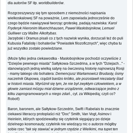
dla autorów SF itp.
worldbuilderów
.
Rozgrzeszywszy się tym sposobem z niemożności napisania
wielkoskalowej SF na poważnie, Lem zapowiada jednocześnie do
czego będzie nawiązywał tworząc groteskę, padają nazwiska:
Karol
Fryderyk Hieronim Muenchhausen, Paweł Masłobojnikow, Lemuel
Gulliwer czy Maître Alkofrybas
.
Jarzębski i Oramus pisali co z tych nazwisk wynika, dorzucali też do puli
Kubusia Fatalistę i bohaterów "Powiastek filozoficznych", więc chyba tu
już wszystko zostało powiedziane.
(Może tylko jedna ciekawostka - Masłobojnikow pochodzi oczywiście z
"Dziejów pewnego miasta" Sałtykowa-Szczedrina, a w tych "Dziejach..." -
stanowiących jedną wielką satyrę na ówczesną
historię najnowszą
Rosji
- mamy takiego oto bohatera:
Demencjusz Warłamowicz Brudasty, ósmy
naczelnik Głupowa, rządził bardzo krótko, ale pozostawił niezatarty ślad
w historii miasta. Wyróżnił się tym, że nie był zwykłym człowiekiem, a w
głowie zamiast mózgu miał dziwne urządzenie, odtwarzające jedno z
kilku zaprogramowanych u niego zdań.
, cyt. za Wikipedią; czyli co?
Robot!)
Baron, baronem, ale Sałtykow-Szczedrin, Swift i Rabelais to znacznie
ciekawsi literaccy protoplaści niż "Doc" Smith, Van Vogt, Asimov i
Heinlein, których spodziewałby się czytelnik sięgający po dzieje
dzielnego kosmonauty; czytelnik nie wiedzący nic o autorze mógłby
sobie rzec
"tak się stawiać w jednym rzędzie z Wielkimi, ma tupet ten