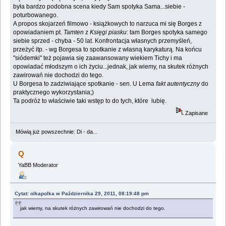
była bardzo podobna scena kiedy Sam spotyka Sama...siebie -
poturbowanego.
A propos skojarzeń filmowo - książkowych to narzuca mi się Borges z
opowiadaniem pt.
Tamten
z
Księgi piasku
: tam Borges spotyka samego
siebie sprzed - chyba - 50 lat. Konfrontacja własnych przemyśleń,
przeżyć itp. - wg Borgesa to spotkanie z własną karykaturą. Na końcu
"siódemki" też pojawia się zaawansowany wiekiem Tichy i ma
opowiadać młodszym o ich życiu...jednak, jak wiemy, na skutek różnych
zawirowań nie dochodzi do tego.
U Borgesa to zadziwiające spotkanie - sen. U Lema
fakt autentyczny
do
praktycznego wykorzystania;)
Ta podróż to właściwie taki wstęp to do tych, które lubię.
Zapisane
Mówią już powszechnie: Di - da...
Q
YaBB Moderator
Cytat: olkapolka w Października 29, 2011, 08:19:48 pm
jak wiemy, na skutek różnych zawirowań nie dochodzi do tego.