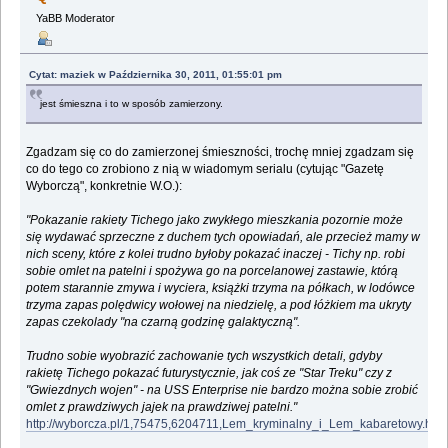
YaBB Moderator
Cytat: maziek w Października 30, 2011, 01:55:01 pm
jest śmieszna i to w sposób zamierzony.
Zgadzam się co do zamierzonej śmieszności, trochę mniej zgadzam się
co do tego co zrobiono z nią w wiadomym serialu (cytując "Gazetę
Wyborczą", konkretnie W.O.):
"Pokazanie rakiety Tichego jako zwykłego mieszkania pozornie może
się wydawać sprzeczne z duchem tych opowiadań, ale przecież mamy w
nich sceny, które z kolei trudno byłoby pokazać inaczej - Tichy np. robi
sobie omlet na patelni i spożywa go na porcelanowej zastawie, którą
potem starannie zmywa i wyciera, książki trzyma na półkach, w lodówce
trzyma zapas polędwicy wołowej na niedzielę, a pod łóżkiem ma ukryty
zapas czekolady "na czarną godzinę galaktyczną".
Trudno sobie wyobrazić zachowanie tych wszystkich detali, gdyby
rakietę Tichego pokazać futurystycznie, jak coś ze "Star Treku" czy z
"Gwiezdnych wojen" - na USS Enterprise nie bardzo można sobie zrobić
omlet z prawdziwych jajek na prawdziwej patelni."
http://wyborcza.pl/1,75475,6204711,Lem_kryminalny_i_Lem_kabaretowy.htm