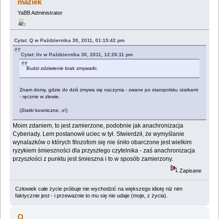
maziek
YaBB Administrator
Cytat: Q w Października 30, 2011, 01:15:42 pm
Cytat: liv w Października 30, 2011, 12:26:11 pm
Budzi zdziwienie brak zmywarki.
Znam domy, gdzie do dziś zmywa się naczynia - zwane po staropolsku
statkami
- ręcznie w zlewie.
(
Statki
kosmiczne, o!)
Moim zdaniem, to jest zamierzone, podobnie jak anachronizacja
Cyberiady. Lem postanowił uciec w tył. Stwierdził, że wymyślanie
wynalazków o których filozofom się nie śniło obarczone jest wielkim
ryzykiem śmieszności dla przyszłego czytelnika - zaś anachronizacja
przyszłości z punktu jest śmieszna i to w sposób zamierzony.
Zapisane
Człowiek całe życie próbuje nie wychodzić na większego idiotę niż nim
faktycznie jest - i przeważnie to mu się nie udaje (moje, z życia).
Q