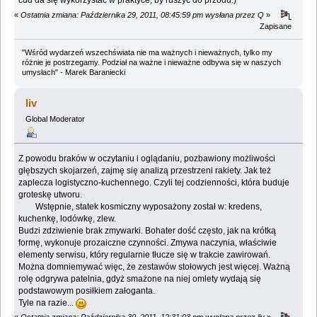
cud da się wykorzystać w praktyce, by ruszyć do przodu.)
«
Ostatnia zmiana: Października 29, 2011, 08:45:59 pm wysłana przez Q
»
Zapisane
"Wśród wydarzeń wszechświata nie ma ważnych i nieważnych, tylko my
różnie je postrzegamy. Podział na ważne i nieważne odbywa się w naszych
umysłach" - Marek Baraniecki
liv
Global Moderator
Z powodu braków w oczytaniu i oglądaniu, pozbawiony możliwości
głębszych skojarzeń, zajmę się analizą przestrzeni rakiety. Jak też
zaplecza logistyczno-kuchennego. Czyli tej codzienności, która buduje
groteskę utworu.
Wstępnie, statek kosmiczny wyposażony został w: kredens,
kuchenkę, lodówkę, zlew.
Budzi zdziwienie brak zmywarki. Bohater dość często, jak na krótką
formę, wykonuje prozaiczne czynności. Zmywa naczynia, właściwie
elementy serwisu, który regularnie tłucze się w trakcie zawirowań.
Można domniemywać więc, że zestawów stołowych jest więcej. Ważną
rolę odgrywa patelnia, gdyż smażone na niej omlety wydają się
podstawowym posiłkiem załoganta.
Tyle na razie...