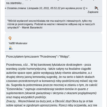
na
startreku
...
«
Ostatnia zmiana: Listopada 10, 2011, 05:51:22 pm wysłana przez Q
»
Zapisane
"Wśród wydarzeń wszechświata nie ma ważnych i nieważnych, tylko my
różnie je postrzegamy. Podział na ważne i nieważne odbywa się w naszych
umysłach" - Marek Baraniecki
Q
YaBB Moderator
Przeczytałem tymczasem "Przedmowę" i "Wstęp".
Przedmowa, cóż... W tej barokowej tytulaturze dostrzegłem - poza
warstwą czysto humorystyczną - także satyrę na feudalne ciągotki
autorów space oper, gdzie występują tytuły równie absurdalne, a z
drugiej strony jasną lemowską sugestię, że na serio o takich skalach
czasowo-przestrzennych w konwencji niby-podróżniczej mówić się nie
da. Sugestia ta pobrzmiewa jeszcze mocniej w zdaniu o tym, że całość
"Dzienników.." zajmuje
osiemdziesiąt siedem tomów in quarto z
suplementem (słownik gwiazdowy i skrzynia z okazami poglądowymi)
oraz mapą wszystkich podróży
.
Znaczy... Wszechświat za duży jest, a Obcość zbyt Obca by je ot tak
sobie opisać w zgrubnym uproszczeniu. Rzecz niby oczywista, acz nie