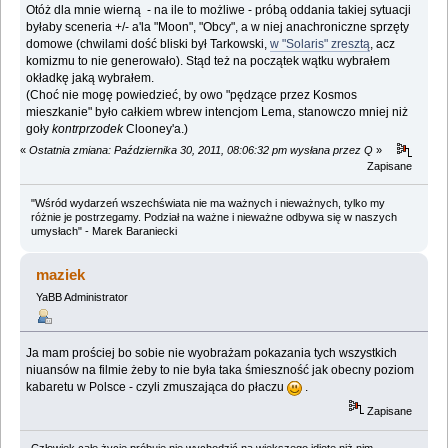
Otóż dla mnie wierną - na ile to możliwe - próbą oddania takiej sytuacji
byłaby sceneria +/- a'la "Moon", "Obcy", a w niej anachroniczne sprzęty
domowe (chwilami dość bliski był Tarkowski,
w "Solaris" zresztą
, acz
komizmu to nie generowało). Stąd też na początek wątku wybrałem
okładkę jaką wybrałem.
(Choć nie mogę powiedzieć, by owo "pędzące przez Kosmos
mieszkanie" było całkiem wbrew intencjom Lema, stanowczo mniej niż
goły
kontrprzodek
Clooney'a.)
«
Ostatnia zmiana: Października 30, 2011, 08:06:32 pm wysłana przez Q
»
Zapisane
"Wśród wydarzeń wszechświata nie ma ważnych i nieważnych, tylko my
różnie je postrzegamy. Podział na ważne i nieważne odbywa się w naszych
umysłach" - Marek Baraniecki
maziek
YaBB Administrator
Ja mam prościej bo sobie nie wyobrażam pokazania tych wszystkich
niuansów na filmie żeby to nie była taka śmieszność jak obecny poziom
kabaretu w Polsce - czyli zmuszająca do płaczu
.
Zapisane