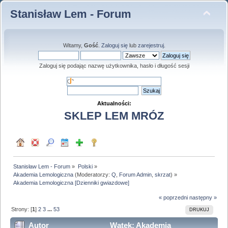
Stanisław Lem - Forum
Witamy,
Gość
.
Zaloguj się
lub
zarejestruj
.
Zaloguj się podając nazwę użytkownika, hasło i długość sesji
Aktualności:
SKLEP LEM MRÓZ
Stanisław Lem - Forum
»
Polski
»
Akademia Lemologiczna
(Moderatorzy:
Q
,
Forum Admin
,
skrzat
) »
Akademia Lemologiczna [Dzienniki gwiazdowe]
« poprzedni
następny »
Strony: [
1
]
2
3
...
53
DRUKUJ
Autor
Wątek: Akademia