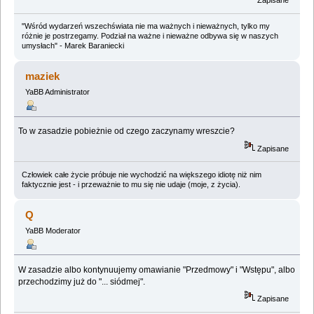
Zapisane
"Wśród wydarzeń wszechświata nie ma ważnych i nieważnych, tylko my
różnie je postrzegamy. Podział na ważne i nieważne odbywa się w naszych
umysłach" - Marek Baraniecki
maziek
YaBB Administrator
To w zasadzie pobieżnie od czego zaczynamy wreszcie?
Zapisane
Człowiek całe życie próbuje nie wychodzić na większego idiotę niż nim
faktycznie jest - i przeważnie to mu się nie udaje (moje, z życia).
Q
YaBB Moderator
W zasadzie albo kontynuujemy omawianie "Przedmowy" i "Wstępu", albo
przechodzimy już do "... siódmej".
Zapisane