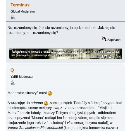
Terminus
Global Moderator
No, rozumiemy się. Jak się rozumiemy, to będzie dobrze. Jak się nie
rozumiemy, to... rozumiemy się?
Zapisane
Q
YaBB Moderator
Moderator, straszyć musi
.
A wracając do
adremu
: sam początek "Podróży siódmej" przypominał
mi niemądrą scenę meteorytową z - za przeproszeniem - "Misji na
Marsa", resztę fabuły - znaczy Tichych koegzystujących - odbierałem
przez pryzmat "Moona" (odkąd ten film obejrzałem, czepiło się mnie
skojarzenie jego treści z "... siódmą" i
vice versa
, i trzyma nadal), w
Vortex Gravitatiosus Pinckenbachii
(kolejna piękna lemowska nazwa)