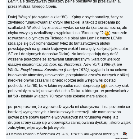
Lem!"
, ale doczytawszy znalazłby pełne podstawy do przejawiania,
przez Mistrza, takiego
tupetu
.
Dalej "Wstęp" (do wydania z lat '80)... Kpiny z psychoanalizy, żarty ze
zbytniego "unaukowiania" krytyki literackiej, a takoż z grzebania po
szufladach Wielkich by znaleźć i wydać co się da (żartować można, ale
chyba wszyscy czekaliśmy z wypiekami na "Sknocony.."?
), wreszcie
rozważania o tym czy za Tichego nie pisał aby Lem i o tymże LEMie
(zdające się być komentarzem tyleż do fantastycznych plotek
powstających na gruncie krajowym wokół Lema gdy zasłynął jako autor
SF, co i do słynnych donosów Dicka). Na koniec padają daty dość
wczesne połączone ze sprawami futurystycznymi:
katalogi wielkich
maszyn elektronicznych (por. np. Nortronics, New York, 1966-9), ani
Wielka Encyklopedia Kosmiczna (Londyn 1979)
, wygląda to na celowe
budowanie atmosfery umowności, przeplatania czasów naszych z bliżej
nieokreślonymi czasami Tichego (gorzej jeśli wstęp w tej postaci
pochodzi z lat '60, bo w takim wypadku nadinterpretuję
), tak, czy siak
pobrzmiały mi w tej umowności echa Dicka, u którego - w powieściach z
lat '60 - istniały w latach '70 rozwinięte kolonie marsjańskie.
ps. przepraszam, że wypowiedź wyszła mi chaotyczna - i na poziomie co
bardziej wymęczonych z konkursowych recenzji - ale mam teraz na
głowie parę spraw ujemnie wpływających na forumową wenę, a z
drugiej strony czuję się w obowiązku zainicjowania dyskusji, skoro wątek
założyłem, więc wyszło jak wyszło...
«
Ostatnia zmiana: Października 28, 2011, 11:40:39 am wysłana przez Q
»