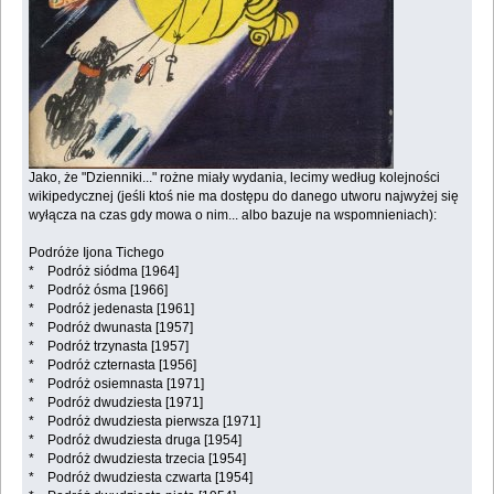
Jako, że "Dzienniki..." rożne miały wydania, lecimy według kolejności
wikipedycznej (jeśli ktoś nie ma dostępu do danego utworu najwyżej się
wyłącza na czas gdy mowa o nim... albo bazuje na wspomnieniach):
Podróże Ijona Tichego
* Podróż siódma [1964]
* Podróż ósma [1966]
* Podróż jedenasta [1961]
* Podróż dwunasta [1957]
* Podróż trzynasta [1957]
* Podróż czternasta [1956]
* Podróż osiemnasta [1971]
* Podróż dwudziesta [1971]
* Podróż dwudziesta pierwsza [1971]
* Podróż dwudziesta druga [1954]
* Podróż dwudziesta trzecia [1954]
* Podróż dwudziesta czwarta [1954]