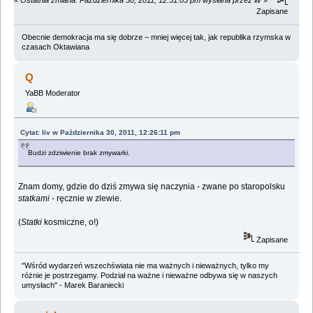
«
Ostatnia zmiana: Października 30, 2011, 12:31:03 pm wysłana przez liv
»
Zapisane
Obecnie demokracja ma się dobrze – mniej więcej tak, jak republika rzymska w
czasach Oktawiana
Q
YaBB Moderator
Cytat: liv w Października 30, 2011, 12:26:11 pm
Budzi zdziwienie brak zmywarki.
Znam domy, gdzie do dziś zmywa się naczynia - zwane po staropolsku
statkami
- ręcznie w zlewie.
(
Statki
kosmiczne, o!)
Zapisane
"Wśród wydarzeń wszechświata nie ma ważnych i nieważnych, tylko my
różnie je postrzegamy. Podział na ważne i nieważne odbywa się w naszych
umysłach" - Marek Baraniecki