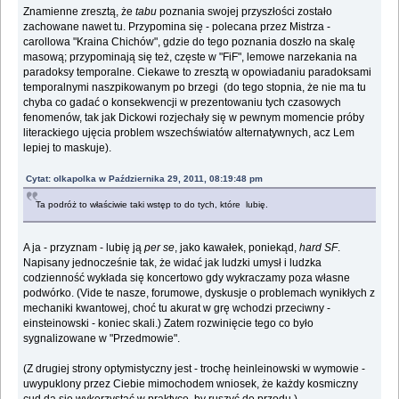
Znamienne zresztą, że
tabu
poznania swojej przyszłości zostało
zachowane nawet tu. Przypomina się - polecana przez Mistrza -
carollowa "Kraina Chichów", gdzie do tego poznania doszło na skalę
masową; przypominają się też, częste w "FiF", lemowe narzekania na
paradoksy temporalne. Ciekawe to zresztą w opowiadaniu paradoksami
temporalnymi naszpikowanym po brzegi (do tego stopnia, że nie ma tu
chyba co gadać o konsekwencji w prezentowaniu tych czasowych
fenomenów, tak jak Dickowi rozjechały się w pewnym momencie próby
literackiego ujęcia problem wszechświatów alternatywnych, acz Lem
lepiej to maskuje).
Cytat: olkapolka w Października 29, 2011, 08:19:48 pm
Ta podróż to właściwie taki wstęp to do tych, które lubię.
A ja - przyznam - lubię ją
per se
, jako kawałek, poniekąd,
hard SF
.
Napisany jednocześnie tak, że widać jak ludzki umysł i ludzka
codzienność wykłada się koncertowo gdy wykraczamy poza własne
podwórko. (Vide te nasze, forumowe, dyskusje o problemach wynikłych z
mechaniki kwantowej, choć tu akurat w grę wchodzi przeciwny -
einsteinowski - koniec skali.) Zatem rozwinięcie tego co było
sygnalizowane w "Przedmowie".
(Z drugiej strony optymistyczny jest - trochę heinleinowski w wymowie -
uwypuklony przez Ciebie mimochodem wniosek, że każdy kosmiczny