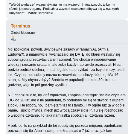
"Wśród wydarzeń wszechświata nie ma ważnych i nieważnych, tylko my
różnie je postrzegamy. Podział na ważne i nieważne odbywa się w naszych
umysłach" - Marek Baraniecki
Terminus
Global Moderator
No spokojnie, powoli. Były pewne zasady w ramach AL (Armia
Ludowa?), a mianowicie: wyznaczało się DATĘ, do której wszyscy się
zobowiązują przeczytać dany fragment. Nie chodzi o imponowanie
wiedzą i rzucanie cytatami, ale żeby każdy naprawdę przeczytał. Niech
będzie podróż siódma, i niech będzie na przykład - za trzy dni, czy jakoś
tak. Czyli np. od soboty można rozmawiać o podróży siódmej. Ma 16
stron, każdy chyba zdąży? Średnia w populacji to około 30 stron na
godzinę, więc to pół godziny wysiłku...
NIE chodzi tu o to, by ktoś wparował, i napisał post typu: "no nie czytałem
'DG' od 20 lat, ale o ile pamiętam, to podobały mi się te stworki z dupami
z boku, i te roboty, no, i pamiętam też to i tamto... i w ogóle luz (a w ogóle
panie, Tusk to mynda, niech już wrócą czasy złote!)". Tu się rozchodziło
o wspólne czytanie. To taka namiastka spotkania i czytania razem.
A póki co, to na przykład do tej soboty się porzuca mięsem, ogólnikami,
pochwali się itp. Albo inaczej - można pisać o 7 już teraz, jak tam