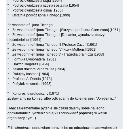
* Podróż dwudziesta piąta [1954]
* Podróż dwudziesta szósta i ostatnia [1954]
* Podróż dwudziesta ósma [1966]
* Ostatnia podróż Ijona Tichego [1999]
Ze wspomnień Ijona Tichego
* Ze wspomnień Ijona Tichego I [Skrzynie profesora Corcorana] [1961]
* Ze wspomnień Ijona Tichego II [Decantor, wynalazca duszy
nieśmiertelnej] [1961]
* Ze wspomnień Ijona Tichego III [Profesor Zazul] [1961]
* Ze wspomnień Ijona Tichego IV [Fizyk Molteris] [1961]
* Ze wspomnień Ijona Tichego V - Tragedia pralnicza [1963]
* Formuła Lymphatera [1961]
* Doktor Diagoras [1964]
* Zakład doktora Vliperdiusa [1964]
* Ratujmy kosmos [1964]
* Profesor A. Dońda [1973]
* Pożytek ze smoka [1993]
* Kongres futurologiczny [1971]
Zostawiamy na koniec, albo odkładamy do kolejnej sesji "Akademii..."
(Aha: sakramentalne pytanie: ile czasu dajemy sobie na jedno
opowiadanie? Tydzień? Mniej? O odpowiedź poproszę w wątku
organizacyjnym...)
Edit:
chuolewa
, poprawiam obrazek bo go odruchowo otagowałem jak