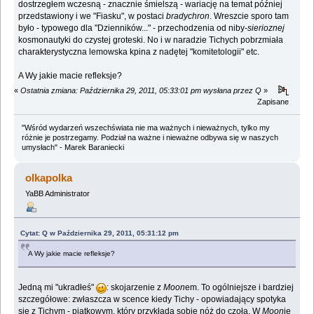
dostrzegłem wczesną - znacznie śmielszą - wariację na temat później
przedstawiony i we "Fiasku", w postaci
bradychron
. Wreszcie sporo tam
było - typowego dla "Dzienników..." - przechodzenia od niby-
sierioznej
kosmonautyki do czystej groteski. No i w naradzie Tichych pobrzmiała
charakterystyczna lemowska kpina z nadętej "komitetologii" etc.
A Wy jakie macie refleksje?
«
Ostatnia zmiana: Października 29, 2011, 05:33:01 pm wysłana przez Q
»
Zapisane
"Wśród wydarzeń wszechświata nie ma ważnych i nieważnych, tylko my
różnie je postrzegamy. Podział na ważne i nieważne odbywa się w naszych
umysłach" - Marek Baraniecki
olkapolka
YaBB Administrator
Cytat: Q w Października 29, 2011, 05:31:12 pm
A Wy jakie macie refleksje?
Jedną mi "ukradłeś"
: skojarzenie z
Moon
em. To ogólniejsze i bardziej
szczegółowe: zwłaszcza w scence kiedy Tichy - opowiadający spotyka
się z Tichym - piątkowym, który przykłada sobie nóż do czoła. W
Moon
ie