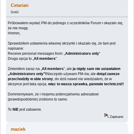
pozostałego maintenance personnel-u (Przeczytany
Cetarian
73798 razy)
Gość
Próbowałem wysłać PM do jednego z uczestników Forum i okazało się,
że nie mogę.
Hmmm,
Sprawdziłem ustawienia własnej skrzynki i okazało się, że tam jest
napisane:
Receive personal messages from: „
Administrators only
”
Druga opcja to „
All members
”.
Zmieniłem zaraz na „
All members
”, ale
ja nigdy sam nie ustawiałem
„Administrators only”!
Nieczęsto używam PM-ów, ale
dotąd zawsze
przechodziły w obie strony
, do dziś nawet nie wiedziałem, że w
skrzynce jest taka opcja,
więc to wasza sprawka, panowie techniczni!!
Domniemywam, że i mojemu potencjalnemu adresatowi
(prawdopodobnie) zrobiono to samo.
To
NIE
jest zabawne.
Zapisane
maziek