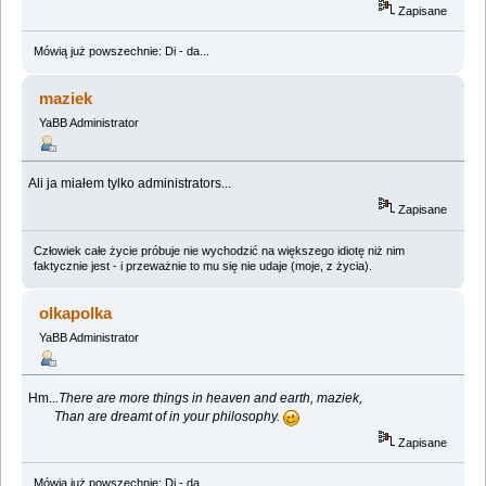
Zapisane
Mówią już powszechnie: Di - da...
maziek
YaBB Administrator
Ali ja miałem tylko administrators...
Zapisane
Człowiek całe życie próbuje nie wychodzić na większego idiotę niż nim
faktycznie jest - i przeważnie to mu się nie udaje (moje, z życia).
olkapolka
YaBB Administrator
Hm..
.There are more things in heaven and earth, maziek,
Than are dreamt of in your philosophy.
Zapisane
Mówią już powszechnie: Di - da...