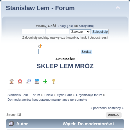
Stanisław Lem - Forum
Witamy,
Gość
.
Zaloguj się
lub
zarejestruj
.
Zaloguj się podając nazwę użytkownika, hasło i długość sesji
Aktualności:
SKLEP LEM MRÓZ
Stanisław Lem - Forum
»
Polski
»
Hyde Park
»
Organizacja forum
»
Do moderatorów i pozostałego maintenance personnel-u 
« poprzedni
następny »
Strony: [
1
]
DRUKUJ
Autor
Wątek: Do moderatorów i