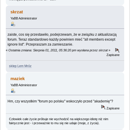
skrzat
YaBB Administrator
zaiste, cos się przestawiło, podejrzewam, że w związku z aktualizacją
forum. Teraz standardowo każdy powinien mieć "all members except
ignore list". Przepraszam za zamieszanie.
«
Ostatnia zmiana: Sierpnia 01, 2011, 05:36:20 pm wysłana przez skrzat
»
Zapisane
sklep Lem Mróz
maziek
YaBB Administrator
Hm, czy wszystkim "forum po polsku" wskoczyło przed "akademię"?
Zapisane
Człowiek całe życie próbuje nie wychodzić na większego idiotę niż nim
faktycznie jest - i przeważnie to mu się nie udaje (moje, z życia).