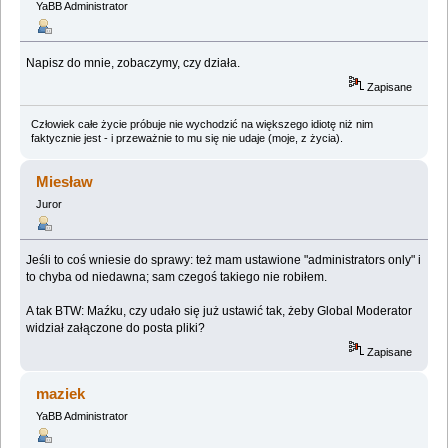
YaBB Administrator
Napisz do mnie, zobaczymy, czy działa.
Zapisane
Człowiek całe życie próbuje nie wychodzić na większego idiotę niż nim
faktycznie jest - i przeważnie to mu się nie udaje (moje, z życia).
Miesław
Juror
Jeśli to coś wniesie do sprawy: też mam ustawione "administrators only" i
to chyba od niedawna; sam czegoś takiego nie robiłem.
A tak BTW: Maźku, czy udało się już ustawić tak, żeby Global Moderator
widział załączone do posta pliki?
Zapisane
maziek
YaBB Administrator