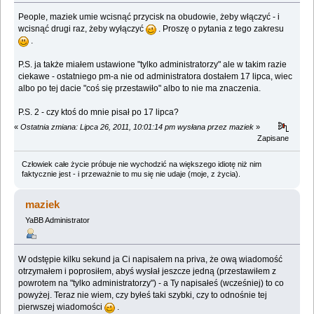
People, maziek umie wcisnąć przycisk na obudowie, żeby włączyć - i
wcisnąć drugi raz, żeby wyłączyć
. Proszę o pytania z tego zakresu
.
P.S. ja także miałem ustawione "tylko administratorzy" ale w takim razie
ciekawe - ostatniego pm-a nie od administratora dostałem 17 lipca, wiec
albo po tej dacie "coś się przestawiło" albo to nie ma znaczenia.
P.S. 2 - czy ktoś do mnie pisał po 17 lipca?
«
Ostatnia zmiana: Lipca 26, 2011, 10:01:14 pm wysłana przez maziek
»
Zapisane
Człowiek całe życie próbuje nie wychodzić na większego idiotę niż nim
faktycznie jest - i przeważnie to mu się nie udaje (moje, z życia).
maziek
YaBB Administrator
W odstępie kilku sekund ja Ci napisałem na priva, że ową wiadomość
otrzymałem i poprosiłem, abyś wysłał jeszcze jedną (przestawiłem z
powrotem na "tylko administratorzy") - a Ty napisałeś (wcześniej) to co
powyżej. Teraz nie wiem, czy byłeś taki szybki, czy to odnośnie tej
pierwszej wiadomości
.