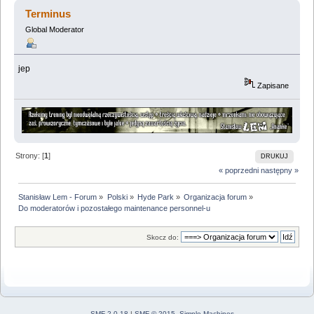
Terminus
Global Moderator
jep
Zapisane
Strony: [
1
]
DRUKUJ
« poprzedni
następny »
Stanisław Lem - Forum
»
Polski
»
Hyde Park
»
Organizacja forum
»
Do moderatorów i pozostałego maintenance personnel-u 
Skocz do:
SMF 2.0.18
|
SMF © 2015
,
Simple Machines