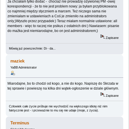
Ja chciałam tylko dodać - chociaż nie prowadzę ożywionej PM -owej
korespondencji - że to nie jest problem nowy: ja byłam przyblokowana
co najmniej między styczniem a marcem. Też niczego sama nie
zmieniałam w ustawieniach a Coś je zmieniło na administrators
only;)Wyszło przez przypadek:) Teraz miałam normalnie ustawione: all
members - więc to raczej nie psikus z ostatnich dni:) Nawiasem: pisanie
do maźka jest niemiarodajne, bo on jest administratorem;)
Zapisane
Mówią już powszechnie: Di - da...
maziek
YaBB Administrator
Miarodajne, bo to chodzi od kogo, a nie do kogo. Napiszę do Skrzata w
tej sprawie i powieszę na kilka dni wątek-ogłoszenie w dziale głównym.
Zapisane
Człowiek całe życie próbuje nie wychodzić na większego idiotę niż nim
faktycznie jest - i przeważnie to mu się nie udaje (moje, z życia).
Terminus