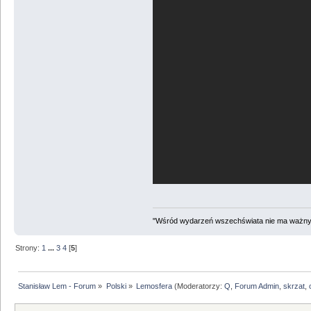
"Wśród wydarzeń wszechświata nie ma ważnych
Strony:
1
...
3
4
[
5
]
Stanisław Lem - Forum
»
Polski
»
Lemosfera
(Moderatorzy:
Q
,
Forum Admin
,
skrzat
,