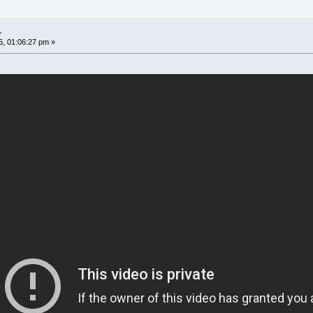
.
, 01:06:27 pm »