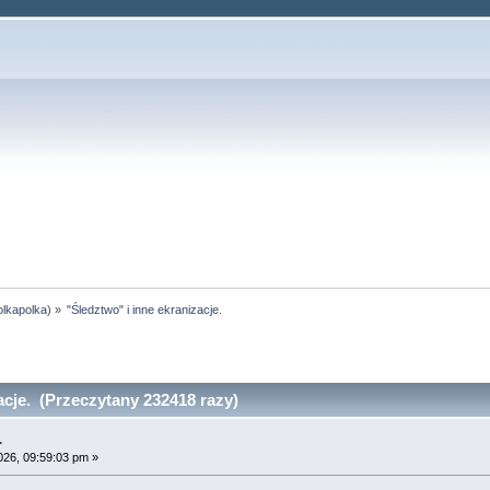
olkapolka
) »
"Śledztwo" i inne ekranizacje.
acje. (Przeczytany 232418 razy)
.
026, 09:59:03 pm »