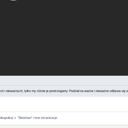
 i nieważnych, tylko my różnie je postrzegamy. Podział na ważne i nieważne odbywa się 
olkapolka
) »
"Śledztwo" i inne ekranizacje.