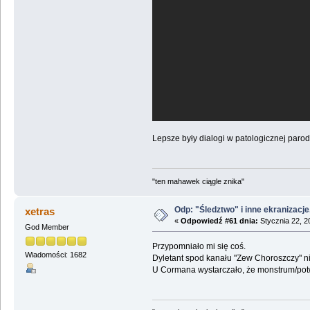
Lepsze były dialogi w patologicznej parod
"ten mahawek ciągle znika"
Odp: "Śledztwo" i inne ekranizacje
xetras
«
Odpowiedź #61 dnia:
Stycznia 22, 2
God Member
Przypomniało mi się coś.
Wiadomości: 1682
Dyletant spod kanału "Zew Choroszczy" ni
U Cormana wystarczało, że monstrum/potwó