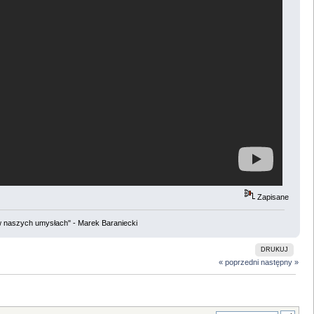
Zapisane
w naszych umysłach" - Marek Baraniecki
DRUKUJ
« poprzedni
następny »