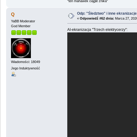
"ten mahawek ciągle znika"
Odp: "Śledztwo" i inne ekranizacje
Q
«
Odpowiedź #62 dnia:
Marca 27, 2026
YaBB Moderator
God Member
AI-ekranizacja "Trzech elektrycerzy":
Wiadomości: 18049
Jego Induktywność