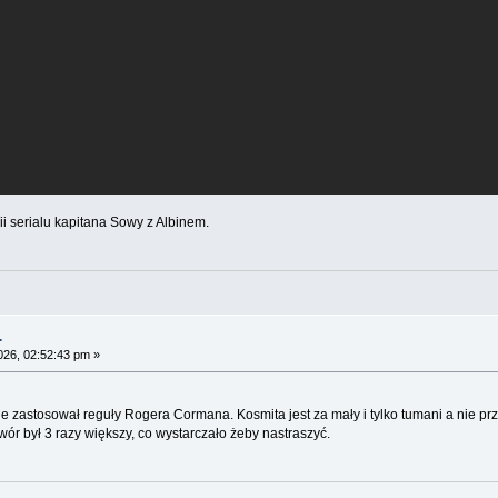
ii serialu kapitana Sowy z Albinem.
.
026, 02:52:43 pm »
e zastosował reguły Rogera Cormana. Kosmita jest za mały i tylko tumani a nie prz
r był 3 razy większy, co wystarczało żeby nastraszyć.