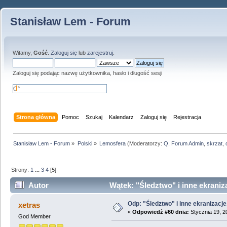
Stanisław Lem - Forum
Witamy,
Gość
.
Zaloguj się
lub
zarejestruj
.
Zaloguj się podając nazwę użytkownika, hasło i długość sesji
Strona główna
Pomoc
Szukaj
Kalendarz
Zaloguj się
Rejestracja
Stanisław Lem - Forum
»
Polski
»
Lemosfera
(Moderatorzy:
Q
,
Forum Admin
,
skrzat
,
Strony:
1
...
3
4
[
5
]
Autor
Wątek: "Śledztwo" i inne ekraniz
Odp: "Śledztwo" i inne ekranizacje
xetras
«
Odpowiedź #60 dnia:
Stycznia 19, 2
God Member