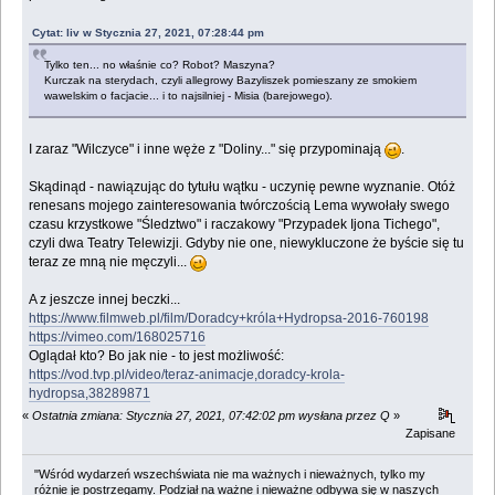
Cytat: liv w Stycznia 27, 2021, 07:28:44 pm
Tylko ten... no właśnie co? Robot? Maszyna?
Kurczak na sterydach, czyli allegrowy Bazyliszek pomieszany ze smokiem
wawelskim o facjacie... i to najsilniej - Misia (barejowego).
I zaraz "Wilczyce" i inne węże z "Doliny..." się przypominają
.
Skądinąd - nawiązując do tytułu wątku - uczynię pewne wyznanie. Otóż
renesans mojego zainteresowania twórczością Lema wywołały swego
czasu krzystkowe "Śledztwo" i raczakowy "Przypadek Ijona Tichego",
czyli dwa Teatry Telewizji. Gdyby nie one, niewykluczone że byście się tu
teraz ze mną nie męczyli...
A z jeszcze innej beczki...
https://www.filmweb.pl/film/Doradcy+króla+Hydropsa-2016-760198
https://vimeo.com/168025716
Oglądał kto? Bo jak nie - to jest możliwość:
https://vod.tvp.pl/video/teraz-animacje,doradcy-krola-
hydropsa,38289871
«
Ostatnia zmiana: Stycznia 27, 2021, 07:42:02 pm wysłana przez Q
»
Zapisane
"Wśród wydarzeń wszechświata nie ma ważnych i nieważnych, tylko my
różnie je postrzegamy. Podział na ważne i nieważne odbywa się w naszych