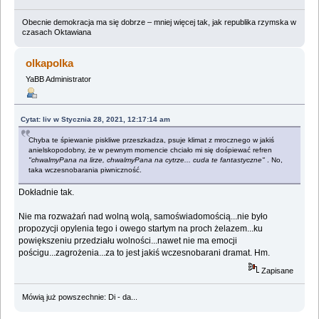
Obecnie demokracja ma się dobrze – mniej więcej tak, jak republika rzymska w
czasach Oktawiana
olkapolka
YaBB Administrator
Cytat: liv w Stycznia 28, 2021, 12:17:14 am
Chyba te śpiewanie piskliwe przeszkadza, psuje klimat z mrocznego w jakiś
anielskopodobny, że w pewnym momencie chciało mi się dośpiewać refren
"chwalmyPana na lirze, chwalmyPana na cytrze... cuda te fantastyczne"
. No,
taka wczesnobarania piwniczność.
Dokładnie tak.
Nie ma rozważań nad wolną wolą, samoświadomością...nie było
propozycji opylenia tego i owego startym na proch żelazem...ku
powiększeniu przedziału wolności...nawet nie ma emocji
pościgu...zagrożenia...za to jest jakiś wczesnobarani dramat. Hm.
Zapisane
Mówią już powszechnie: Di - da...