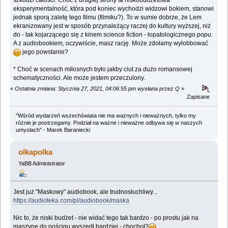
szkodzi całości. Choć z drugiej strony ta niskobudżetowa
eksperymentalność, która pod koniec wychodzi widzowi bokiem, stanowi
jednak sporą zaletę tego filmu (filmiku?). To w sumie dobrze, że Lem
ekranizowany jest w sposób przynależący raczej do kultury wyższej, niż
do - tak kojarzącego się z kinem science fiction - łopatologicznego
popu
.
A z audiobookiem, oczywiście, masz rację. Może zdołamy wylobbować
jego powstanie?
* Choć w scenach miłosnych było jakby ciut za dużo romansowej
schematyczności. Ale może jestem przeczulony.
«
Ostatnia zmiana: Stycznia 27, 2021, 04:06:55 pm wysłana przez Q
»
Zapisane
"Wśród wydarzeń wszechświata nie ma ważnych i nieważnych, tylko my
różnie je postrzegamy. Podział na ważne i nieważne odbywa się w naszych
umysłach" - Marek Baraniecki
olkapolka
YaBB Administrator
Jest już "Maskowy" audiobook, ale trudnosłuchliwy...
https://audioteka.com/pl/audiobook/maska
Nic to, że niski budżet - nie widać tego tak bardzo - po prostu jak na
maszynę do pościgu wyszedł bardziej - chochoł?