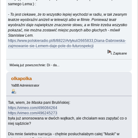
samego Lema:) :
- To jest ciekawe, że to wszystko lepiej wychodzi w radiu, w tak zwanym
teatrze wyobraźni aniżeli w telewizji albo w filmie. Ponieważ teatr
wyobraźni daje największe znaczenie słowu, a w filmie trzeba wszystko
pokazać, nie można zostawić miejsc pustych albo głuchych - mówił
Stanisław Lem.
https://www.polskieradio.pl/8/8822/Artykul/2665833,Diana-Dabrowska-
zajmowanie-sie-Lemem-daje-pole-do-futurospekcji
Zapisane
Mówią już powszechnie: Di - da...
olkapolka
YaBB Administrator
Tak, wiem, że
Maska
pani Brulińskiej:
https://vimeo.com/496084264
https://vimeo.com/496245273
była już anonsowana w dwóch wątkach, ale chciałam was zapytać co o
niej sądzicie?
Dla mnie świetna narracja - chętnie posłuchałabym całej "Maski" w