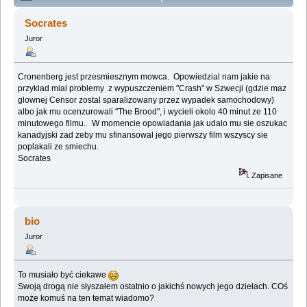
ekranizacje. (Przeczytany 232378 razy)
Socrates
Juror
Cronenberg jest przesmiesznym mowca. Opowiedzial nam jakie na
przyklad mial problemy z wypuszczeniem "Crash" w Szwecji (gdzie maz
glownej Censor zostal sparalizowany przez wypadek samochodowy)
albo jak mu ocenzurowali "The Brood", i wycieli okolo 40 minut ze 110
minutowego filmu. W momencie opowiadania jak udalo mu sie oszukac
kanadyjski zad zeby mu sfinansowal jego pierwszy film wszyscy sie
poplakali ze smiechu.
Socrates
Zapisane
bio
Juror
To musiało być ciekawe
Swoją drogą nie słyszałem ostatnio o jakichś nowych jego dziełach. COś
może komuś na ten temat wiadomo?