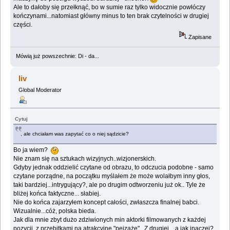
Ale to dałoby się przełknąć, bo w sumie raz tylko widocznie powłóczy
kończynami...natomiast główny minus to ten brak czytelności w drugiej
części.
Zapisane
Mówią już powszechnie: Di - da...
liv
Global Moderator
Cytuj
, ale chciałam was zapytać co o niej sądzicie?
Bo ja wiem?
Nie znam się na sztukach wizyjnych..wizjonerskich.
Gdyby jednak oddzielić czytane od obrazu, to odczucia podobne - samo
czytane porządne, na początku myślałem że może wolałbym inny głos,
taki bardziej...intrygujący?, ale po drugim odtworzeniu już ok.. Tyle że
bliżej końca faktyczne... słabiej.
Nie do końca zajarzyłem koncept całości, zwłaszcza finalnej babci.
Wizualnie...cóż, polska bieda.
Jak dla mnie zbyt dużo zdziwionych min aktorki filmowanych z każdej
pozycji, z przebitkami na atrakcyjne "pejzaże" . Z drugiej... a jak inaczej?