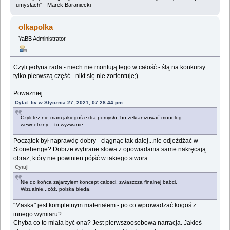
umysłach" - Marek Baraniecki
olkapolka
YaBB Administrator
Czyli jedyna rada - niech nie montują tego w całość - ślą na konkursy
tylko pierwszą część - nikt się nie zorientuje;)
Poważniej:
Cytat: liv w Stycznia 27, 2021, 07:28:44 pm
Czyli też nie mam jakiegoś extra pomysłu, bo zekranizować monolog
wewnętrzny - to wyzwanie.
Początek był naprawdę dobry - ciągnąc tak dalej...nie odjeżdżać w
Stonehenge? Dobrze wybrane słowa z opowiadania same nakręcają
obraz, który nie powinien pójść w takiego stwora...
Cytuj
Nie do końca zajarzyłem koncept całości, zwłaszcza finalnej babci.
Wizualnie...cóż, polska bieda.
"Maska" jest kompletnym materiałem - po co wprowadzać kogoś z
innego wymiaru?
Chyba co to miała być ona? Jest pierwszoosobowa narracja. Jakieś