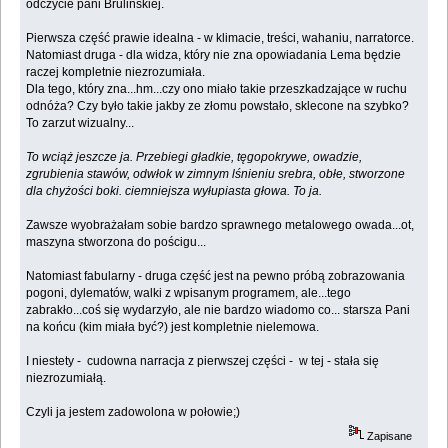
odczycie pani Brulińskiej.
Pierwsza część prawie idealna - w klimacie, treści, wahaniu, narratorce.
Natomiast druga - dla widza, który nie zna opowiadania Lema będzie
raczej kompletnie niezrozumiała.
Dla tego, który zna...hm...czy ono miało takie przeszkadzające w ruchu
odnóża? Czy było takie jakby ze złomu powstało, sklecone na szybko?
To zarzut wizualny...
To wciąż jeszcze ja. Przebiegi gładkie, tęgopokrywe, owadzie,
zgrubienia stawów, odwłok w zimnym lśnieniu srebra, obłe, stworzone
dla chyżości boki. ciemniejsza wyłupiasta głowa. To ja.
Zawsze wyobrażałam sobie bardzo sprawnego metalowego owada...ot,
maszyna stworzona do pościgu...
Natomiast fabularny - druga część jest na pewno próbą zobrazowania
pogoni, dylematów, walki z wpisanym programem, ale...tego
zabrakło...coś się wydarzyło, ale nie bardzo wiadomo co... starsza Pani
na końcu (kim miała być?) jest kompletnie nielemowa.
I niestety - cudowna narracja z pierwszej części - w tej - stała się
niezrozumiałą.
Czyli ja jestem zadowolona w połowie;)
Zapisane