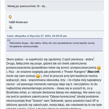
Mówią już powszechnie: Di - da...
Q
YaBB Moderator
Cytat: olkapolka w Stycznia 27, 2021, 02:29:23 pm
Natomiast druga - dla widza, który nie zna opowiadania Lema będzie raczej
kompletnie niezrozumiała.
*
Skoro pytasz - w zupełności się zgodzimy. Część pierwsza - dobra
.
Druga, faktycznie się psuje, gdzieś tak od chwili zakończenia
przepoczwarzenia (prawidłowo mówi się ponoć: przepoczwarczenia
). Raz - że ona/ono wygląda jak potworek z "Power Rangers" (
MarcinK
może się nam ucieszy
), choć to jeszcze przy tym budżecie można
wybaczyć, dwa - wspomniana staruszka, trzy - i to chyba mój największy
zarzut - od pewnego momentu narracja staje się b. nieczytelna i to do
najbardziej elementarnego poziomu - zlewa się w uszach to, co p.
Brulińska mówi, a i obrazki śledzenia fabuły nie ułatwiają. Nie wiem czy
nie jest to syndrom zakończenia "Odysei kosmicznej" (dodał podobnie
niezrozumiały finał "Solaris" sam Tarkowski, sporo powieści hard SF w
zbliżony sposób się zakończyło, moda taka), ale cokolwiek by to nie było