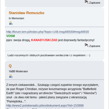
Zapisane
Stanisław Remuszko
In Memoriam
http://forum.lem.pl/index.php?topic=148.msg48930#msg48930
VOSM
pjes: swoja drogą,
KANADYJSKI ZAD
jest doprawdy fantastyczny!
Zapisane
Ludzi rozumnych i dobrych pozdrawiam serdecznie i z respektem : - )
Q
YaBB Moderator
Z innych ciekawostek... Szukając czegoś zupełnie innego wyczytałem,
że pan Roger Christian, reżyser koszmarnego arcygniota "Battlefield
Earth" (ale i nagradzany
art director
"Gwiezdnych wojen" i "Alienów")
snuł - ze
dwa roki
temu - jakieś plany związane z ekranizacją
"Pamiętnika...":
http://www2.polskieradio.pl/eo/dokument.aspx?iid=153988