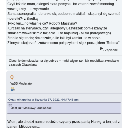
Czyli też nie mam jakiegoś extra pomysłu, bo zekranizować monolog
wewnętrzny - to wyzwanie.
Sama scenografia - ubranko ok, podobnie makijaż - skojarzył się czemuś
- perełki?- z Brodką
Tylko ten... no właśnie co? Robot? Maszyna?
Kurczak na sterydach, czyli allegrowy Bazyliszek pomieszany ze
smokiem wawelskim o facjacie... i to najsilniej - Misia (barejowego).
Zrobiło się trochę śmiesznie, o ile taki był zamiar...to w porzo.
Z innych skojarzeń, znów mocno połączyło mi się z początkiem "Robota".
Zapisane
Obecnie demokracja ma się dobrze – mniej więcej tak, jak republika rzymska w
czasach Oktawiana
Q
YaBB Moderator
Cytat: olkapolka w Stycznia 27, 2021, 04:47:46 pm
Jest już "Maskowy" audiobook
Wiem, ale chodzi nam przecież o czytany przez panią Hankę, a ten jest z
panem Miłogostem...