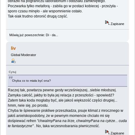
obrazki na pograniczu laboratorium i oddziału zamkniętego.
Poczwarka tylko metaforą - zabiła go w postaci kobiecej - przeżyła -
sporo czasu minęło - ale wspomnienie ostało.
Tak-siak trudno obronić drugą część.
Zapisane
Mówią już powszechnie: Di - da...
liv
Global Moderator
Cytuj
Chyba co to miała być ona?
Raczej tak, powtarza pewne gesty wcześniejszej...siebie młodszej.
Zamyka całość, jakby to była jej relacja z przeszłości - spowiedź?
Zatem taka koda mogłaby być, ale jakoś większość części drugiej...
hmm, rwie się, po prostu.
Chyba te śpiewanie piskliwe przeszkadza, psuje klimat z mrocznego w
jakiś anielskopodobny, że w pewnym momencie chciało mi się
dośpiewać refren
"chwalmyPana na lirze, chwalmyPana na cytrze... cuda
te fantastyczne"
. No, taka wczesnobarania piwniczność.
Zapisane