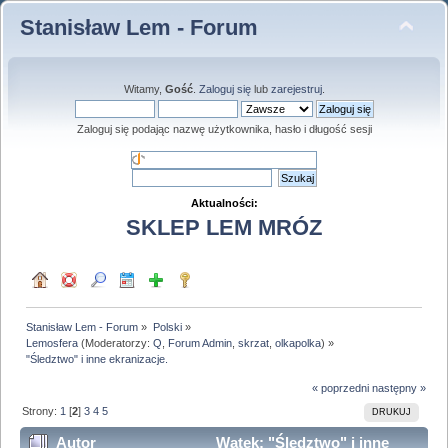
Stanisław Lem - Forum
Witamy,
Gość
.
Zaloguj się
lub
zarejestruj
.
Zaloguj się podając nazwę użytkownika, hasło i długość sesji
Aktualności:
SKLEP LEM MRÓZ
Stanisław Lem - Forum
»
Polski
»
Lemosfera
(Moderatorzy:
Q
,
Forum Admin
,
skrzat
,
olkapolka
) »
"Śledztwo" i inne ekranizacje.
« poprzedni
następny »
Strony:
1
[
2
]
3
4
5
DRUKUJ
Autor
Wątek: "Śledztwo" i inne