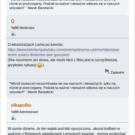
różnie je postrzegamy. Podział na ważne i nieważne odbywa się w naszych
umysłach" - Marek Baraniecki
Q
YaBB Moderator
O ekranizacjach Lema po turecku:
https://www.bilimkurgukulubu.com/sinema/sinema-uzerine/stanislaw-
lemin-solaris-filmlerine-dair-gorusleri/
(Nie rozumiem ani słowa, ale może ktoś z Was jest w szczęśliwszej
językowo sytuacji
.)
Zapisane
"Wśród wydarzeń wszechświata nie ma ważnych i nieważnych, tylko my
różnie je postrzegamy. Podział na ważne i nieważne odbywa się w naszych
umysłach" - Marek Baraniecki
olkapolka
YaBB Administrator
W sumie dziwne, że ten wątek jest taki opuszczony...akurat trafiłam w
audycję o filmowych adaptacjach Lemowych książek - można posłuchać