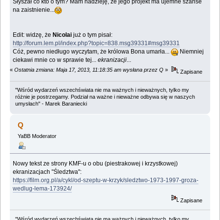
Słyszał co kto o tym? Mam nadzieję, że jego projekt ma ujemne szanse
na zaistnienie...
Edit: widzę, że
Nicolai
już o tym pisał:
http://forum.lem.pl/index.php?topic=838.msg39331#msg39331
Cóż, pewno niedługo wyczytam, że królowa Bona umarła...
Niemniej
ciekawi mnie co w sprawie tej...
ekranizacji
...
«
Ostatnia zmiana: Maja 17, 2013, 11:18:35 am wysłana przez Q
»
Zapisane
"Wśród wydarzeń wszechświata nie ma ważnych i nieważnych, tylko my
różnie je postrzegamy. Podział na ważne i nieważne odbywa się w naszych
umysłach" - Marek Baraniecki
Q
YaBB Moderator
Nowy tekst ze strony KMF-u o obu (piestrakowej i krzystkowej)
ekranizacjach "Śledztwa":
https://film.org.pl/a/cykl/od-szeptu-w-krzyk/sledztwo-1973-1997-groza-
wedlug-lema-173924/
Zapisane
"Wśród wydarzeń wszechświata nie ma ważnych i nieważnych, tylko my