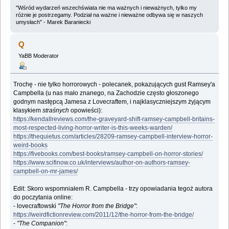
"Wśród wydarzeń wszechświata nie ma ważnych i nieważnych, tylko my
różnie je postrzegamy. Podział na ważne i nieważne odbywa się w naszych
umysłach" - Marek Baraniecki
Q
YaBB Moderator
Trochę - nie tylko horrorowych - polecanek, pokazujących gust Ramsey'a
Campbella (u nas mało znanego, na Zachodzie często głoszonego
godnym następcą Jamesa z Lovecraftem, i najklasyczniejszym żyjącym
klasykiem
straśnych
opowieści):
https://kendallreviews.com/the-graveyard-shift-ramsey-campbell-britains-
most-respected-living-horror-writer-is-this-weeks-warden/
https://thequietus.com/articles/28209-ramsey-campbell-interview-horror-
weird-books
https://fivebooks.com/best-books/ramsey-campbell-on-horror-stories/
https://www.scifinow.co.uk/interviews/author-on-authors-ramsey-
campbell-on-mr-james/
Edit: Skoro wspomniałem R. Campbella - trzy opowiadania tegoż autora
do poczytania online:
- lovecraftowski
"The Horror from the Bridge"
:
https://weirdfictionreview.com/2011/12/the-horror-from-the-bridge/
-
"The Companion"
: