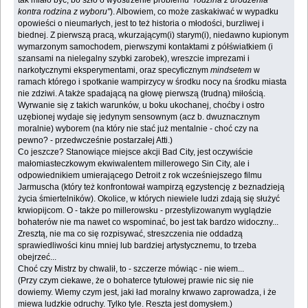
kontra rodzina z wyboru"
). Albowiem, co może zaskakiwać w wypadku
opowieści o nieumarłych, jest to też historia o młodości, burzliwej i
biednej. Z pierwszą pracą, wkurzającym(i) starym(i), niedawno kupionym
wymarzonym samochodem, pierwszymi kontaktami z półświatkiem (i
szansami na nielegalny szybki zarobek), wreszcie imprezami i
narkotycznymi eksperymentami, oraz specyficznym
mindsetem
w
ramach którego i spotkanie wampirzycy w środku nocy na środku miasta
nie zdziwi. A także spadającą na głowę pierwszą (trudną) miłością.
Wyrwanie się z takich warunków, u boku ukochanej, choćby i ostro
uzębionej wydaje się jedynym sensownym (acz b. dwuznacznym
moralnie) wyborem (na który nie stać już mentalnie - choć czy na
pewno? - przedwcześnie postarzałej Atti.)
Co jeszcze? Stanowiące miejsce akcji Bad City, jest oczywiście
małomiasteczkowym ekwiwalentem millerowego Sin City, ale i
odpowiednikiem umierającego Detroit z rok wcześniejszego filmu
Jarmuscha (który też konfrontował wampirzą egzystencję z beznadzieją
życia śmiertelników). Okolice, w których niewiele ludzi zdają się służyć
krwiopijcom. O - także po millerowsku - przestylizowanym wyglądzie
bohaterów nie ma nawet co wspominać, bo jest tak bardzo widoczny...
Zresztą, nie ma co się rozpisywać, streszczenia nie oddadzą
sprawiedliwości kinu mniej lub bardziej artystycznemu, to trzeba
obejrzeć...
Choć czy Mistrz by chwalił, to - szczerze mówiąc - nie wiem...
(Przy czym ciekawe, że o bohaterce tytułowej prawie nic się nie
dowiemy. Wiemy czym jest, jaki ład moralny krwawo zaprowadza, i że
miewa ludzkie odruchy. Tylko tyle. Reszta jest domysłem.)