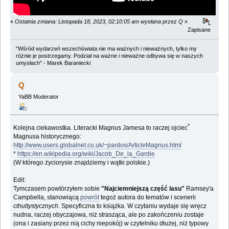
«
Ostatnia zmiana: Listopada 18, 2023, 02:10:05 am wysłana przez Q
»
Zapisane
"Wśród wydarzeń wszechświata nie ma ważnych i nieważnych, tylko my
różnie je postrzegamy. Podział na ważne i nieważne odbywa się w naszych
umysłach" - Marek Baraniecki
Q
YaBB Moderator
*
Kolejna ciekawostka. Literacki Magnus Jamesa to raczej ojciec
Magnusa historycznego:
http://www.users.globalnet.co.uk/~pardos/ArticleMagnus.html
*
https://en.wikipedia.org/wiki/Jacob_De_la_Gardie
(W którego życiorysie znajdziemy i wątki polskie.)
Edit:
Tymczasem powtórzyłem sobie
"Najciemniejszą część lasu"
Ramsey'a
Campbella, stanowiącą
powrót
tegoż autora do tematów i scenerii
cthultystycznych
. Specyficzna to książka. W czytaniu wydaje się wręcz
nudna, raczej obyczajowa, niż strasząca, ale po zakończeniu zostaje
(ona i zasiany przez nią cichy niepokój) w czytelniku dłużej, niż typowy