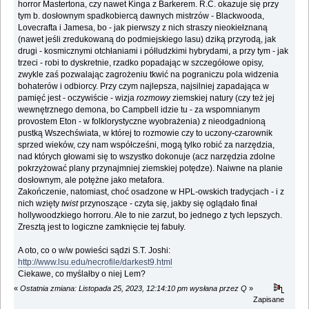
horror Mastertona, czy nawet Kinga z Barkerem. R.C. okazuje się przy
tym b. dosłownym spadkobiercą dawnych mistrzów - Blackwooda,
Lovecrafta i Jamesa, bo - jak pierwszy z nich straszy nieokiełznaną
(nawet jeśli zredukowaną do podmiejskiego lasu) dziką przyrodą, jak
drugi - kosmicznymi otchłaniami i półludzkimi hybrydami, a przy tym - jak
trzeci - robi to dyskretnie, rzadko popadając w szczegółowe opisy,
zwykle zaś pozwalając zagrożeniu tkwić na pograniczu pola widzenia
bohaterów i odbiorcy. Przy czym najlepsza, najsilniej zapadająca w
pamięć jest - oczywiście - wizja
rozmowy
ziemskiej natury (czy też jej
wewnętrznego demona, bo Campbell idzie tu - za wspomnianym
provostem Eton - w folklorystyczne wyobrażenia) z nieodgadnioną
pustką Wszechświata, w której to rozmowie czy to uczony-czarownik
sprzed wieków, czy nam współcześni, mogą tylko robić za narzędzia,
nad których głowami się to wszystko dokonuje (acz narzędzia zdolne
pokrzyżować plany przynajmniej ziemskiej potędze). Naiwne na planie
dosłownym, ale potężne jako metafora.
Zakończenie, natomiast, choć osadzone w HPL-owskich tradycjach - i z
nich wzięty
twist
przynoszące - czyta się, jakby się oglądało finał
hollywoodzkiego horroru. Ale to nie zarzut, bo jednego z tych lepszych.
Zresztą jest to logiczne zamknięcie tej fabuły.
A oto, co o w/w powieści sądzi S.T. Joshi:
http://www.lsu.edu/necrofile/darkest9.html
Ciekawe, co myślałby o niej Lem?
«
Ostatnia zmiana: Listopada 25, 2023, 12:14:10 pm wysłana przez Q
»
Zapisane