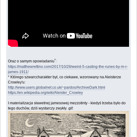
*
Oraz o samym opowiadaniu
:
https://matthewrettino.com/2017/10/28/weird-5-casting-the-runes-by-m-r-
james-1911/
* Którego szwarccharakter był, co ciekawe, wzorowany na Aleisterze
Crowley'u:
http://www.users.globalnet.co.uk/~pardos/ArchiveDark.html
https://en.wikipedia.org/wiki/Aleister_Crowley
I
materializacja
sławetnej jamesowej mezzotinty - kiedyś trzeba było do
tego duchów, dziś wystarczy zwykły .gif: