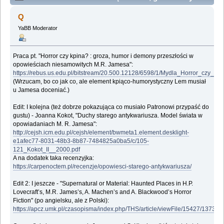
insze horrory (Przeczytany 143342 razy)
Q
YaBB Moderator
Praca pt. "Horror czy kpina? : groza, humor i demony przeszłości w
opowieściach niesamowitych M.R. Jamesa":
https://rebus.us.edu.pl/bitstream/20.500.12128/6598/1/Mydla_Horror_czy_
(Wrzucam, bo co jak co, ale element kpiąco-humorystyczny Lem musiał
u Jamesa doceniać.)
Edit: I kolejna (też dobrze pokazująca co musiało Patronowi przypaść do
gustu) - Joanna Kokot, "Duchy starego antykwariusza. Model świata w
opowiadaniach M. R. Jamesa":
http://cejsh.icm.edu.pl/cejsh/element/bwmeta1.element.desklight-
e1afec77-8031-48b3-8b87-7484825a0ba5/c/105-
121_Kokot_II__2000.pdf
A na dodatek taka recenzyjka:
https://carpenoctem.pl/recenzje/opowiesci-starego-antykwariusza/
Edit 2: I jeszcze - "Supernatural or Material: Haunted Places in H.P.
Lovecraft’s, M.R. James’s, A. Machen’s and A. Blackwood’s Horror
Fiction" (po angielsku, ale z Polski):
https://apcz.umk.pl/czasopisma/index.php/THS/article/viewFile/15427/13735