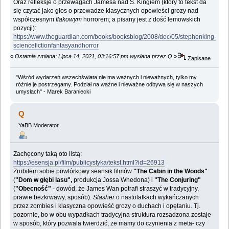
Oraz refleksje o przewagach Jamesa nad S. Kingiem (który to tekst da
się czytać jako głos o przewadze klasycznych opowieści grozy nad
współczesnym
flakowym
horrorem; a pisany jest z dość lemowskich
pozycji):
https://www.theguardian.com/books/booksblog/2008/dec/05/stephenking-
sciencefictionfantasyandhorror
«
Ostatnia zmiana: Lipca 14, 2021, 03:16:57 pm wysłana przez Q
»
Zapisane
"Wśród wydarzeń wszechświata nie ma ważnych i nieważnych, tylko my
różnie je postrzegamy. Podział na ważne i nieważne odbywa się w naszych
umysłach" - Marek Baraniecki
Q
YaBB Moderator
Zachęcony taką oto listą:
https://esensja.pl/film/publicystyka/tekst.html?id=26913
Zrobiłem sobie powtórkowy seansik filmów
"The Cabin in the Woods"
(
"Dom w głębi lasu",
produkcja Jossa Whedona) i
"The Conjuring"
(
"Obecność"
- dowód, że James Wan potrafi straszyć w tradycyjny,
prawie bezkrwawy, sposób).
Slasher
o nastolatkach wykańczanych
przez zombies i klasyczna opowieść grozy o duchach i opętaniu. Tj.
pozornie, bo w obu wypadkach tradycyjna struktura rozsadzona zostaje
w sposób, który pozwala twierdzić, że mamy do czynienia z meta- czy