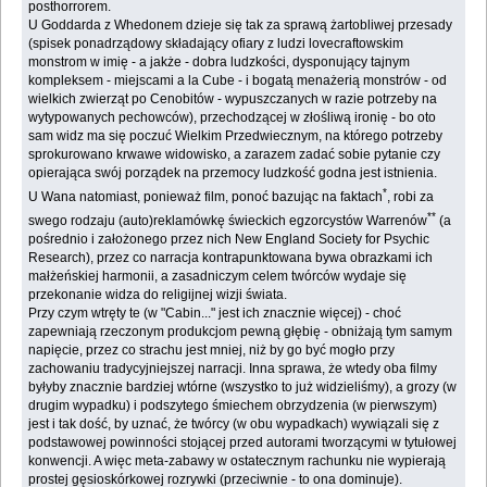
posthorrorem.
U Goddarda z Whedonem dzieje się tak za sprawą żartobliwej przesady
(spisek ponadrządowy składający ofiary z ludzi lovecraftowskim
monstrom w imię - a jakże - dobra ludzkości, dysponujący tajnym
kompleksem - miejscami a la Cube - i bogatą menażerią monstrów - od
wielkich zwierząt po Cenobitów - wypuszczanych w razie potrzeby na
wytypowanych pechowców), przechodzącej w złośliwą ironię - bo oto
sam widz ma się poczuć Wielkim Przedwiecznym, na którego potrzeby
sprokurowano krwawe widowisko, a zarazem zadać sobie pytanie czy
opierająca swój porządek na przemocy ludzkość godna jest istnienia.
*
U Wana natomiast, ponieważ film, ponoć bazując na faktach
, robi za
**
swego rodzaju (auto)reklamówkę świeckich egzorcystów Warrenów
(a
pośrednio i założonego przez nich New England Society for Psychic
Research), przez co narracja kontrapunktowana bywa obrazkami ich
małżeńskiej harmonii, a zasadniczym celem twórców wydaje się
przekonanie widza do religijnej wizji świata.
Przy czym wtręty te (w "Cabin..." jest ich znacznie więcej) - choć
zapewniają rzeczonym produkcjom pewną głębię - obniżają tym samym
napięcie, przez co strachu jest mniej, niż by go być mogło przy
zachowaniu tradycyjniejszej narracji. Inna sprawa, że wtedy oba filmy
byłyby znacznie bardziej wtórne (wszystko to już widzieliśmy), a grozy (w
drugim wypadku) i podszytego śmiechem obrzydzenia (w pierwszym)
jest i tak dość, by uznać, że twórcy (w obu wypadkach) wywiązali się z
podstawowej powinności stojącej przed autorami tworzącymi w tytułowej
konwencji. A więc meta-zabawy w ostatecznym rachunku nie wypierają
prostej gęsioskórkowej rozrywki (przeciwnie - to ona dominuje).