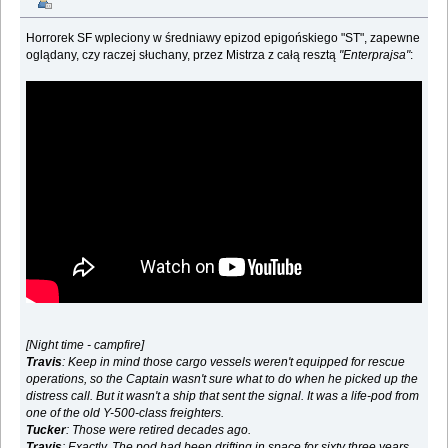
Horrorek SF wpleciony w średniawy epizod epigońskiego "ST", zapewne
oglądany, czy raczej słuchany, przez Mistrza z całą resztą
"Enterprajsa"
:
[Night time - campfire]
Travis
: Keep in mind those cargo vessels weren't equipped for rescue
operations, so the Captain wasn't sure what to do when he picked up the
distress call. But it wasn't a ship that sent the signal. It was a life-pod from
one of the old Y-500-class freighters.
Tucker
: Those were retired decades ago.
Travis
: Exactly. The pod had been drifting in space for sixty three years.