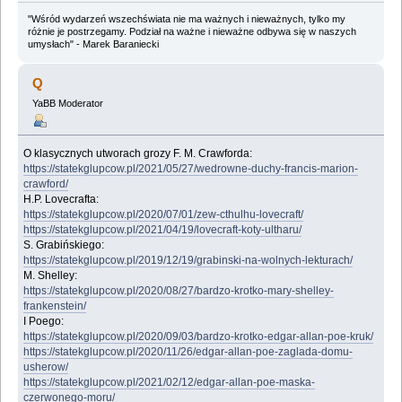
"Wśród wydarzeń wszechświata nie ma ważnych i nieważnych, tylko my
różnie je postrzegamy. Podział na ważne i nieważne odbywa się w naszych
umysłach" - Marek Baraniecki
Q
YaBB Moderator
O klasycznych utworach grozy F. M. Crawforda:
https://statekglupcow.pl/2021/05/27/wedrowne-duchy-francis-marion-
crawford/
H.P. Lovecrafta:
https://statekglupcow.pl/2020/07/01/zew-cthulhu-lovecraft/
https://statekglupcow.pl/2021/04/19/lovecraft-koty-ultharu/
S. Grabińskiego:
https://statekglupcow.pl/2019/12/19/grabinski-na-wolnych-lekturach/
M. Shelley:
https://statekglupcow.pl/2020/08/27/bardzo-krotko-mary-shelley-
frankenstein/
I Poego:
https://statekglupcow.pl/2020/09/03/bardzo-krotko-edgar-allan-poe-kruk/
https://statekglupcow.pl/2020/11/26/edgar-allan-poe-zaglada-domu-
usherow/
https://statekglupcow.pl/2021/02/12/edgar-allan-poe-maska-
czerwonego-moru/