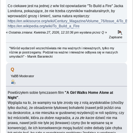
Co ciekawe jest na jednej z w/w list opowiadanie "To Build a Fire" Jacka
Londona, pokazujące, że nie trzeba czynników nadnaturalnych, by
wprowadzić grozę i śmierć, sama natura wystarczy:
https://en.wikisource.org/wiki/Century_Magazine/Volume_76/Issue_4/To_Buil
https://en.wikipedia.org/wiki/To_Build_a_Fire
«
Ostatnia zmiana: Kwietnia 27, 2026, 12:10:36 pm wysłana przez Q
»
Zapisane
"Wśród wydarzeń wszechświata nie ma ważnych i nieważnych, tylko my
różnie je postrzegamy. Podział na ważne i nieważne odbywa się w naszych
umysłach" - Marek Baraniecki
Q
YaBB Moderator
Powtórzyłem sobie tymczasem film
"A Girl Walks Home Alone at
Night"
.
Wygląda na to, że wampiry na tyle zrosły się z rolą arystokratów (choćby
tylko ducha), że obsadzenie tytułowej bohaterki (nawet jeśli jeździ ona
na deskorolce, a nie mieszka w gustownej rezydencji) w roli sędziny, czy
też mścicielki, która
za dobre nagradza, a za złe karze
dziwić nie ma
prawa, nawet jeśli nie tyle jej (krwawe) czyny (bo te wpisane są w
konwencję), ile ich konsekwencje mogą budzić ostre debaty (ale chyba
tak miało być, bo szło o wyostrzenie problemu
"rodzina z urodzenia