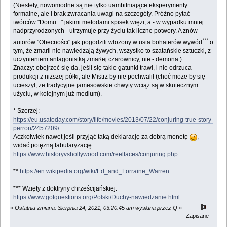
(Niestety, nowomodne są nie tylko uambitniające eksperymenty
formalne, ale i brak zwracania uwagi na szczegóły. Próżno pytać
twórców "Domu..." jakimi metodami spisek więzi, a - w wypadku mniej
nadprzyrodzonych - utrzymuje przy życiu tak liczne potwory. A znów
***
autorów "Obecności" jak pogodzili włożony w usta bohaterów wywód
o
tym, że zmarli nie nawiedzają żywych, wszystko to szatańskie sztuczki, z
uczynieniem antagonistką zmarłej czarownicy, nie - demona.)
Znaczy: obejrzeć się da, jeśli się takie gatunki trawi, i nie odrzuca
produkcji z niższej półki, ale Mistrz by nie pochwalił (choć może by się
ucieszył, że tradycyjne jamesowskie chwyty wciąż są w skutecznym
użyciu, w kolejnym już medium).
* Szerzej:
https://eu.usatoday.com/story/life/movies/2013/07/22/conjuring-true-story-
perron/2457209/
Aczkolwiek nawet jeśli przyjąć taką deklarację za dobrą monetę
,
widać potężną fabularyzację:
https://www.historyvshollywood.com/reelfaces/conjuring.php
**
https://en.wikipedia.org/wiki/Ed_and_Lorraine_Warren
*** Wzięty z doktryny chrześcijańskiej:
https://www.gotquestions.org/Polski/Duchy-nawiedzanie.html
«
Ostatnia zmiana: Sierpnia 24, 2021, 03:20:45 am wysłana przez Q
»
Zapisane