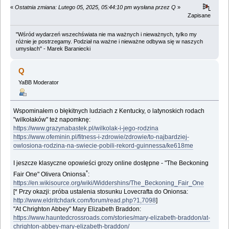
«
Ostatnia zmiana: Lutego 05, 2025, 05:44:10 pm wysłana przez Q
»
Zapisane
"Wśród wydarzeń wszechświata nie ma ważnych i nieważnych, tylko my
różnie je postrzegamy. Podział na ważne i nieważne odbywa się w naszych
umysłach" - Marek Baraniecki
Q
YaBB Moderator
Wspominałem o błękitnych ludziach z Kentucky, o latynoskich rodach
"wilkołaków" też napomknę:
https://www.grazynabastek.pl/wilkolak-i-jego-rodzina
https://www.ofeminin.pl/fitness-i-zdrowie/zdrowie/to-najbardziej-
owlosiona-rodzina-na-swiecie-pobili-rekord-guinnessa/ke618me
I jeszcze klasyczne opowieści grozy online dostępne - "The Beckoning
*
Fair One" Olivera Onionsa
:
https://en.wikisource.org/wiki/Widdershins/The_Beckoning_Fair_One
[* Przy okazji: próba ustalenia stosunku Lovecrafta do Onionsa:
http://www.eldritchdark.com/forum/read.php?1,7098
]
"At Chrighton Abbey" Mary Elizabeth Braddon:
https://www.hauntedcrossroads.com/stories/mary-elizabeth-braddon/at-
chrighton-abbey-mary-elizabeth-braddon/