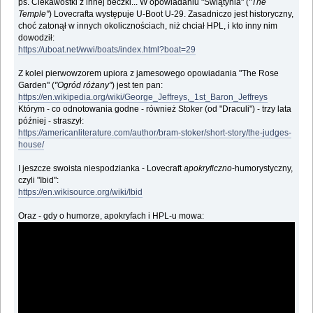
ps. Ciekawostki z innej beczki... W opowiadaniu "Świątynia" (
"The
Temple"
) Lovecrafta występuje U-Boot U-29. Zasadniczo jest historyczny,
choć zatonął w innych okolicznościach, niż chciał HPL, i kto inny nim
dowodził:
https://uboat.net/wwi/boats/index.html?boat=29
Z kolei pierwowzorem upiora z jamesowego opowiadania "The Rose
Garden" (
"Ogród różany"
) jest ten pan:
https://en.wikipedia.org/wiki/George_Jeffreys,_1st_Baron_Jeffreys
Którym - co odnotowania godne - również Stoker (od "Draculi") - trzy lata
później - straszył:
https://americanliterature.com/author/bram-stoker/short-story/the-judges-
house/
I jeszcze swoista niespodzianka - Lovecraft
apokryficzno
-humorystyczny,
czyli "Ibid":
https://en.wikisource.org/wiki/Ibid
Oraz - gdy o humorze, apokryfach i HPL-u mowa: