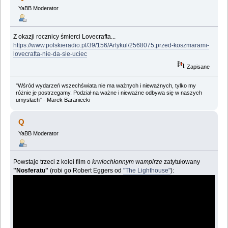
YaBB Moderator
Z okazji rocznicy śmierci Lovecrafta...
https://www.polskieradio.pl/39/156/Artykul/2568075,przed-koszmarami-
lovecrafta-nie-da-sie-uciec
Zapisane
"Wśród wydarzeń wszechświata nie ma ważnych i nieważnych, tylko my
różnie je postrzegamy. Podział na ważne i nieważne odbywa się w naszych
umysłach" - Marek Baraniecki
Q
YaBB Moderator
Powstaje trzeci z kolei film o
krwiochłonnym wampirze
zatytułowany
"Nosferatu"
(robi go Robert Eggers od
"The Lighthouse"
):