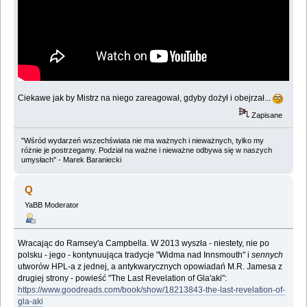
Ciekawe jak by Mistrz na niego zareagował, gdyby dożył i obejrzał...
Zapisane
"Wśród wydarzeń wszechświata nie ma ważnych i nieważnych, tylko my
różnie je postrzegamy. Podział na ważne i nieważne odbywa się w naszych
umysłach" - Marek Baraniecki
Q
YaBB Moderator
Wracając do Ramsey'a Campbella. W 2013 wyszła - niestety, nie po
polsku - jego - kontynuująca tradycje "Widma nad Innsmouth" i
sennych
utworów HPL-a z jednej, a antykwarycznych opowiadań M.R. Jamesa z
drugiej strony - powieść "The Last Revelation of Gla'aki":
https://www.goodreads.com/book/show/18213843-the-last-revelation-of-
gla-aki