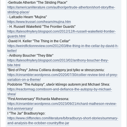
-Gertrude Atherton "The Striding Place"
https://americanliterature.com/author/gertrude-atherton/short-story/the-
striding-place/
- Lafcadio Hearn "Mujina"
https://www.trussel.com/hearn/mujina.htm
- H. Russell Wakefield "The Frontier Guards"
https://talesofmytery.blogspot.com/2012/12/h-russell-wakefield-frontier-
guards.html
-David H. Keller "The Thing in the Cellar"
https://weirdfictionreview.com/2012/03/the-thing-in-the-cellar-by-david-h-
keller/
- Anthony Boucher "They Bite"
https://talesofmytery.blogspot.com/2013/02/anthony-boucher-they-
bite.html
"Bird of Prey" Johna Colliera dostępny jest tylko w streszczeniu:
https://cinrambler.wordpress.com/2020/07/30/collier-review-bird-of-prey-
variation-on-a-theme/
Podobnie "The Autopsy", utwór którego autorem jest Michael Shea:
https://reactormag.com/doom-and-defiance-the-autopsy-by-michael-
shea/
"First Anniversary" Richarda Mathesona:
https://cinrambler.wordpress.com/2023/09/21/richard-matheson-review-
first-anniversary/
I "The Jar" Bradbury'ego:
https://www.cliffsnotes.com/literature/b/bradburys-short-stories/summary-
and-analysis-the-october-country/the-jar