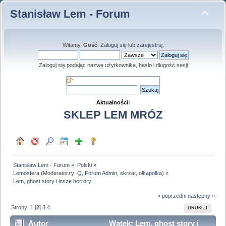
Stanisław Lem - Forum
Witamy,
Gość
.
Zaloguj się
lub
zarejestruj
.
Zaloguj się podając nazwę użytkownika, hasło i długość sesji
Aktualności:
SKLEP LEM MRÓZ
Stanisław Lem - Forum
»
Polski
»
Lemosfera
(Moderatorzy:
Q
,
Forum Admin
,
skrzat
,
olkapolka
) »
Lem, ghost story i insze horrory
« poprzedni
następny »
Strony:
1
[
2
]
3
4
DRUKUJ
Autor
Wątek: Lem, ghost story i