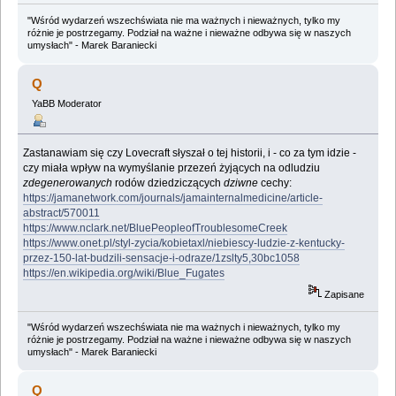
"Wśród wydarzeń wszechświata nie ma ważnych i nieważnych, tylko my
różnie je postrzegamy. Podział na ważne i nieważne odbywa się w naszych
umysłach" - Marek Baraniecki
Q
YaBB Moderator
Zastanawiam się czy Lovecraft słyszał o tej historii, i - co za tym idzie -
czy miała wpływ na wymyślanie przezeń żyjących na odludziu
zdegenerowanych
rodów dziedziczących
dziwne
cechy:
https://jamanetwork.com/journals/jamainternalmedicine/article-
abstract/570011
https://www.nclark.net/BluePeopleofTroublesomeCreek
https://www.onet.pl/styl-zycia/kobietaxl/niebiescy-ludzie-z-kentucky-
przez-150-lat-budzili-sensacje-i-odraze/1zslty5,30bc1058
https://en.wikipedia.org/wiki/Blue_Fugates
Zapisane
"Wśród wydarzeń wszechświata nie ma ważnych i nieważnych, tylko my
różnie je postrzegamy. Podział na ważne i nieważne odbywa się w naszych
umysłach" - Marek Baraniecki
Q