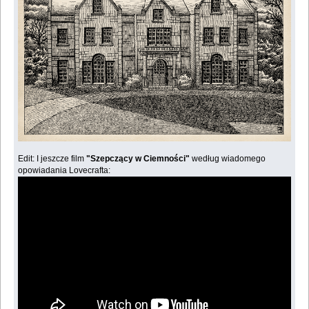
Edit: I jeszcze film
"Szepczący w Ciemności"
według wiadomego
opowiadania Lovecrafta: