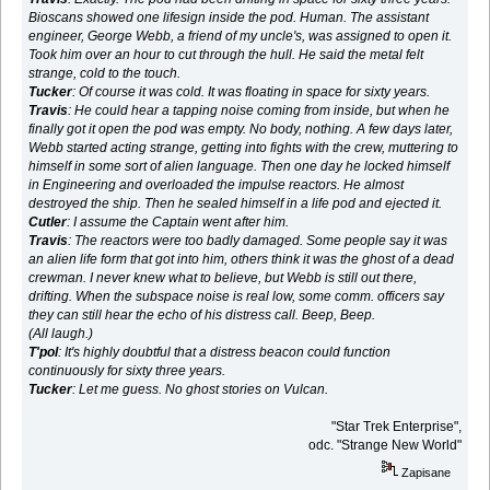
Bioscans showed one lifesign inside the pod. Human. The assistant
engineer, George Webb, a friend of my uncle's, was assigned to open it.
Took him over an hour to cut through the hull. He said the metal felt
strange, cold to the touch.
Tucker
: Of course it was cold. It was floating in space for sixty years.
Travis
: He could hear a tapping noise coming from inside, but when he
finally got it open the pod was empty. No body, nothing. A few days later,
Webb started acting strange, getting into fights with the crew, muttering to
himself in some sort of alien language. Then one day he locked himself
in Engineering and overloaded the impulse reactors. He almost
destroyed the ship. Then he sealed himself in a life pod and ejected it.
Cutler
: I assume the Captain went after him.
Travis
: The reactors were too badly damaged. Some people say it was
an alien life form that got into him, others think it was the ghost of a dead
crewman. I never knew what to believe, but Webb is still out there,
drifting. When the subspace noise is real low, some comm. officers say
they can still hear the echo of his distress call. Beep, Beep.
(All laugh.)
T'pol
: It's highly doubtful that a distress beacon could function
continuously for sixty three years.
Tucker
: Let me guess. No ghost stories on Vulcan.
"Star Trek Enterprise",
odc. "Strange New World"
Zapisane