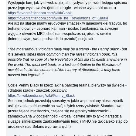
Występuje tam, jak tytuł wskazuje, cthultystyczny potwór i księga spisana
przez jego wyznawców (jedno i drugie - własne wynalazki autora):
https://lovecraft.fandom.com/wiki/Glaaki
https://lovecraft.fandom.com/wiki/The_Revelations_of_Glaaki
Ale już na starcie mamy erudycyjny smaczek w jamesowskiej tradycji, bo
bohater główny - Leonard Fairman - postać tragikomiczna, żywcem
wyjęta z utworów MRJ, choć nam współczesna, pisze w swoim
(internetowym, świat podszedł do przodu!) eseju tak:
"The most famous Victorian rarity may be a stamp - the Penny Black - but
it is several times more common than the rarest Victorian book. It is
possible that no copy of The Revelation of Gla'aki still exists anywhere in
the world. The most evil book, or a lost contribution to the literature of
occultism? Like the contents of the Library of Alexandria, it may have
passed into legend..."
Gdzie Penny Black to rzecz jak najbardziej realna, pierwszy na świecie -
i dlatego rzadki - znaczek pocztowy:
https://pl.wikipedia.org/wiki/Penny_Black
Sednem jednak pozostają sposoby, w jakie wspomniany nieszczęśnik
usiłuje zakłamać i oswoić na swój użytek rzeczywistość. Standardowe:
przerażające miasteczko, czająca się na granicy widoczności - i
zamaskowana w codzienności - groza i dziwne sny to tylko narzędzia
służące silniejszemu zaakcentowaniu tego. (IMHO nie tak daleko stąd do
urodzinek nad Solaris wyprawianych.)