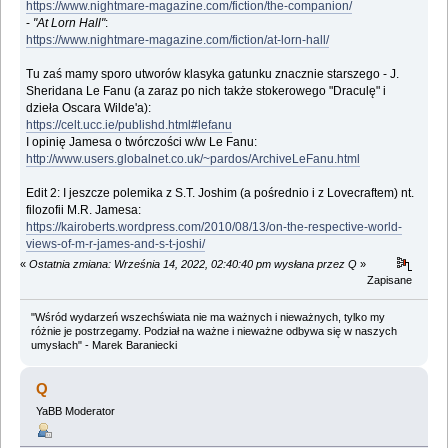
https://www.nightmare-magazine.com/fiction/the-companion/
-
"At Lorn Hall"
:
https://www.nightmare-magazine.com/fiction/at-lorn-hall/
Tu zaś mamy sporo utworów klasyka gatunku znacznie starszego - J.
Sheridana Le Fanu (a zaraz po nich także stokerowego "Draculę" i
dzieła Oscara Wilde'a):
https://celt.ucc.ie/publishd.html#lefanu
I opinię Jamesa o twórczości w/w Le Fanu:
http://www.users.globalnet.co.uk/~pardos/ArchiveLeFanu.html
Edit 2: I jeszcze polemika z S.T. Joshim (a pośrednio i z Lovecraftem) nt.
filozofii M.R. Jamesa:
https://kairoberts.wordpress.com/2010/08/13/on-the-respective-world-
views-of-m-r-james-and-s-t-joshi/
«
Ostatnia zmiana: Września 14, 2022, 02:40:40 pm wysłana przez Q
»
Zapisane
"Wśród wydarzeń wszechświata nie ma ważnych i nieważnych, tylko my
różnie je postrzegamy. Podział na ważne i nieważne odbywa się w naszych
umysłach" - Marek Baraniecki
Q
YaBB Moderator