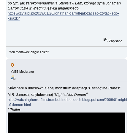
po tym, jak zarekomendował ją Stanisław Lem, którego syna Jonathan
Carroll uczył w Wiedniu języka angielskiego.
https://czytajpl.pl/2019/01/26/jonathan-carroll-jak-zaczac-czytac-jego-
ksiazki/
Zapisane
"ten mahawek ciągle znika"
Q
YaBB Moderator
Słów parę o udosłowniającej monstrum adaptacji
"Casting the Runes"
*
M.R. Jamesa, zatytułowanej
"Night of the Demon"
:
http://watchinghorrorfilmsfrombehindthecouch.blogspot.com/2009/01/night-
of-demon.html
*
Trailer
: