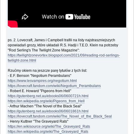
ps. 2. Lovecraft, James i Campbell trafili na listy najstraszniejszych
opowiadań grozy, które układali R.S. Hadji i T.E.D. Klein na potrzeby
"Rod Serling's The Twilight Zone Magazine":
https://twilightzonevortex.blogspot.com/2021/09/reading-rod-serlings-
twilight-zone.html
Rzućmy okiem na jeszcze parę tytułów z tych list:
- E.F. Benson "Negotium Perambulans"
https://www.lesvampires.org/negotium.html
https://lovecraft.fandom.com/wiki/Negotium_Perambulans
- Robert E. Howard "Pigeons from Hell"
https://gutenberg.net.au/ebooks06/0600721h.html
https://en.wikipedia.org/wiki/Pigeons_from_Hell
- Arthur Machen "The Novel of the Black Seal"
https://gutenberg.net.au/ebooks06/0601861h.html
https://lovecraft.fandom.com/wiki/The_Novel_of_the_Black_Seal
- Henry Kuttner "The Graveyard Rats"
https://en.wikisource.org/wiki/The_Graveyard_Rats
https://en.wikipedia.org/wiki/The_Graveyard_Rats