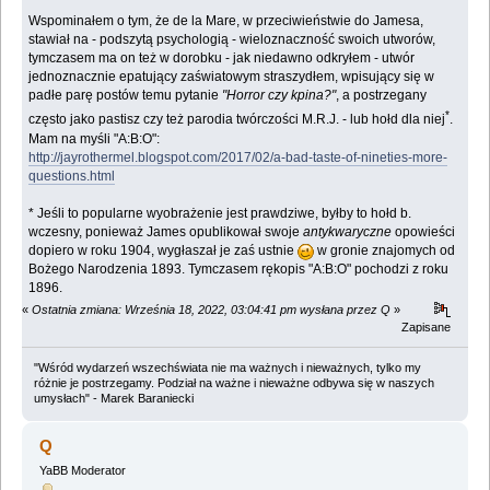
Wspominałem o tym, że de la Mare, w przeciwieństwie do Jamesa,
stawiał na - podszytą psychologią - wieloznaczność swoich utworów,
tymczasem ma on też w dorobku - jak niedawno odkryłem - utwór
jednoznacznie epatujący zaświatowym straszydłem, wpisujący się w
padłe parę postów temu pytanie
"Horror czy kpina?"
, a postrzegany
*
często jako pastisz czy też parodia twórczości M.R.J. - lub hołd dla niej
.
Mam na myśli "A:B:O":
http://jayrothermel.blogspot.com/2017/02/a-bad-taste-of-nineties-more-
questions.html
* Jeśli to popularne wyobrażenie jest prawdziwe, byłby to hołd b.
wczesny, ponieważ James opublikował swoje
antykwaryczne
opowieści
dopiero w roku 1904, wygłaszał je zaś ustnie
w gronie znajomych od
Bożego Narodzenia 1893. Tymczasem rękopis "A:B:O" pochodzi z roku
1896.
«
Ostatnia zmiana: Września 18, 2022, 03:04:41 pm wysłana przez Q
»
Zapisane
"Wśród wydarzeń wszechświata nie ma ważnych i nieważnych, tylko my
różnie je postrzegamy. Podział na ważne i nieważne odbywa się w naszych
umysłach" - Marek Baraniecki
Q
YaBB Moderator