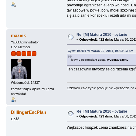
powoduje ograniczenie jego wolności. Chc
gwiazdowe w pdf-ie, bo w mojej szkolnej b
się za pisanie konspektu i jeżeli uda mi s
Re: [M] Matura 2010 - pytanie
maziek
«
Odpowiedź #22 dnia:
Marca 30, 2011
YaBB Administrator
God Member
Cytat: kari91 w Marca 30, 2011, 05:33:13 pm
jedyny egzemplarz został
wyporzyczony
Ten czasownik utworzyłeś od rdzenia
rzyć
Wiadomości: 14337
Człowiek całe życie próbuje nie wychodzić na wi
zamiast bajek ojciec mi Lema
opowiadał...
Re: [M] Matura 2010 - pytanie
DillingerEscPlan
«
Odpowiedź #23 dnia:
Marca 30, 2011
Gość
Większość książek Lema znajdziesz na chom