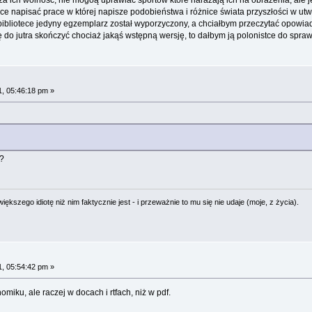
e napisać prace w której napisze podobieństwa i różnice świata przyszłości w utwo
ibliotece jedyny egzemplarz został wyporzyczony, a chciałbym przeczytać opowiada
ię do jutra skończyć chociaż jakąś wstępną wersję, to dałbym ją polonistce do spra
, 05:46:18 pm »
?
ększego idiotę niż nim faktycznie jest - i przeważnie to mu się nie udaje (moje, z życia).
, 05:54:42 pm »
iku, ale raczej w docach i rtfach, niż w pdf.