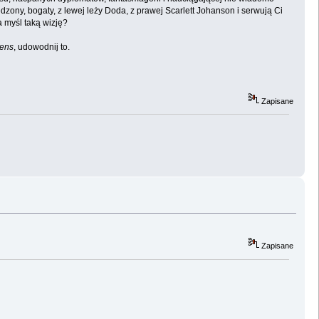
jedzony, bogaty, z lewej leży Doda, z prawej Scarlett Johanson i serwują Ci
a myśl taką wizję?
iens
, udowodnij to.
Zapisane
Zapisane