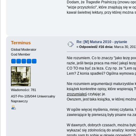
Dodam, że
Tragedie Pralniczą
(znowu opow
"wizje przyszłości", które znajdują się w
kawał świetnej lektury, przy której można
Re: [M] Matura 2010 - pytanie
Terminus
«
Odpowiedź #16 dnia:
Marca 30, 2011
Global Moderator
God Member
Nie rozumiem. Co to znaczy "jako tezę poda
razie, jeśli twoja praca ma mieć jakąś tezę
CO TO ma być za teza. Czy np. że "Lem op
Lem? Z konia spadłeś? Ogólna wymowa prozy 
Nie rozumiem argumentacji maturzystów kt
książek konkretne opisy, które wspierają T
Wiadomości: 781
zrozumiałeś
czytając je.
AST-Pm-105/044 Uniwersalny
Owszem, jest taka książka, w której można
Naprawczy
W ogóle więcej myślenia, mniej czytania. W
zawierające tę pierwszą były pisane na z
W dawnych, dobrych czasach, można było na
wykazać się zdolnością do analizy: koniec
prostu sam to sobie w głowie opowiedz. Z