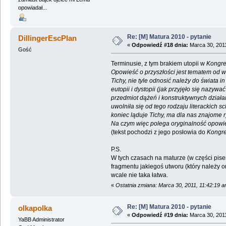
opowiadał...
Re: [M] Matura 2010 - pytanie
DillingerEscPlan
«
Odpowiedź #18 dnia:
Marca 30, 2011
Gość
Terminusie, z tym brakiem utopii w
Kongre
Opowieść o przyszłości jest tematem od w
Tichy, nie tyle odnosić należy do świata i
eutopii i dystopii (jak przyjęło się nazy
przedmiot dążeń i konstruktywnych działa
uwolniła się od tego rodzaju literackich s
koniec ląduje Tichy, ma dla nas znajome r
Na czym więc polega oryginalność opowie
(tekst pochodzi z jego posłowia do
Kongr
P.S.
W tych czasach na maturze (w części pi
fragmentu jakiegoś utworu (który należy o
wcale nie taka łatwa.
«
Ostatnia zmiana: Marca 30, 2011, 11:42:19 a
Re: [M] Matura 2010 - pytanie
olkapolka
«
Odpowiedź #19 dnia:
Marca 30, 2011
YaBB Administrator