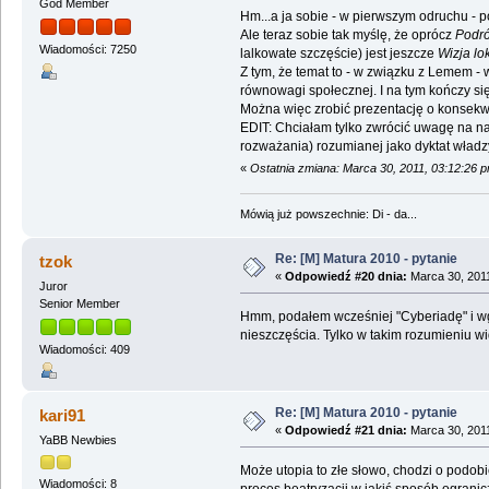
God Member
Hm...a ja sobie - w pierwszym odruchu - 
Ale teraz sobie tak myślę, że oprócz
Podróż
Wiadomości: 7250
lalkowate szczęście) jest jeszcze
Wizja lo
Z tym, że temat to - w związku z Lemem - w
równowagi społecznej. I na tym kończy się
Można więc zrobić prezentację o konsekw
EDIT: Chciałam tylko zwrócić uwagę na naz
rozważania) rozumianej jako dyktat władzy
«
Ostatnia zmiana: Marca 30, 2011, 03:12:26 
Mówią już powszechnie: Di - da...
Re: [M] Matura 2010 - pytanie
tzok
«
Odpowiedź #20 dnia:
Marca 30, 2011
Juror
Senior Member
Hmm, podałem wcześniej "Cyberiadę" i wg m
nieszczęścia. Tylko w takim rozumieniu w
Wiadomości: 409
Re: [M] Matura 2010 - pytanie
kari91
«
Odpowiedź #21 dnia:
Marca 30, 2011
YaBB Newbies
Może utopia to złe słowo, chodzi o podobi
Wiadomości: 8
proces beatryzacji w jakiś sposób ogranic