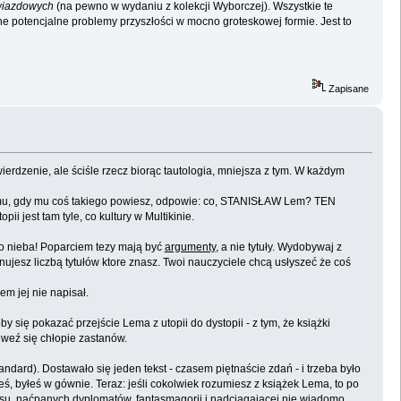
wiazdowych
(na pewno w wydaniu z kolekcji Wyborczej). Wszystkie te
wne potencjalne problemy przyszłości w mocno groteskowej formie. Jest to
Zapisane
wierdzenie, ale ściśle rzecz biorąc tautologia, mniejsza z tym. W każdym
umu, gdy mu coś takiego powiesz, odpowie: co, STANISŁAW Lem? TEN
i jest tam tyle, co kultury w Multikinie.
do nieba! Poparciem tezy mają być
argumenty
, a nie tytuły. Wydobywaj z
anujesz liczbą tytułów ktore znasz. Twoi nauczyciele chcą usłyszeć że coś
m jej nie napisał.
y się pokazać przejście Lema z utopii do dystopii - z tym, że książki
weź się chłopie zastanów.
dard). Dostawało się jeden tekst - czasem piętnaście zdań - i trzeba było
eś, byłeś w gównie. Teraz: jeśli cokolwiek rozumiesz z książek Lema, to po
osu, naćpanych dyplomatów, fantasmagorii i nadciągającej nie wiadomo