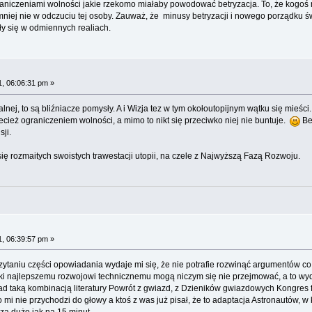
aniczeniami wolności jakie rzekomo miałaby powodować betryzacja. To, że kogoś m
iej nie w odczuciu tej osoby. Zauważ, że minusy betryzacji i nowego porządku świ
ły się w odmiennych realiach.
, 06:06:31 pm »
okalnej, to są bliźniacze pomysły. A i Wizja tez w tym okołoutopijnym wątku się mie
przecież ograniczeniem wolności, a mimo to nikt się przeciwko niej nie buntuje.
Bet
ji.
 rozmaitych swoistych trawestacji utopii, na czele z Najwyższą Fazą Rozwoju.
, 06:39:57 pm »
taniu części opowiadania wydaje mi się, że nie potrafie rozwinąć argumentów co d
zięki najlepszemu rozwojowi technicznemu mogą niczym się nie przejmować, a to wy
 nad taką kombinacją literatury Powrót z gwiazd, z Dzieników gwiazdowych Kongres f
mi nie przychodzi do głowy a ktoś z was już pisał, że to adaptacja Astronautów, 
za dużo jak na 15 minut.