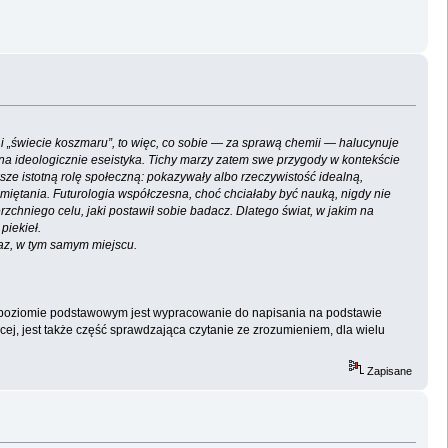
i „świecie koszmaru”, to więc, co sobie — za sprawą chemii — halucynuje
chniona ideologicznie eseistyka. Tichy marzy zatem swe przygody w kontekście
wsze istotną rolę społeczną: pokazywały albo rzeczywistość idealną,
miętania. Futurologia współczesna, choć chciałaby być nauką, nigdy nie
erzchniego celu, jaki postawił sobie badacz. Dlatego świat, w jakim na
piekieł.
az, w tym samym miejscu.
 poziomie podstawowym jest wypracowanie do napisania na podstawie
cej, jest także część sprawdzająca czytanie ze zrozumieniem, dla wielu
Zapisane