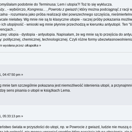
pomyślałam podobnie do Terminusa: Lem i utopia?! Toż to się wyklucza.
y...
- wybiórczo,
Kongresu...
,
Powrotu z gwiazd
( który można podciągnąć z racji 
kalna
- rozumiana jako próba realizacji idei powszechnego szczęścia, nieśmiertelnoś
cale niełatwy. Wg mnie nie są to klasyczne utopie - raczej próby pokazania możliwy
 ich utopijność - wnioski wg mnie płynnie przechodzą w kierunku antyutopii. Ten "
encjach...
wy: utopia - dystopia - antyutopia. Napisałam, że wg mnie są to przejścia do antyut
: politycznej, chemicznej, technologicznej. Czyli różne formy ubezwłasnowolnienia
pm wysłana przez olkapolka
»
, 04:47:50 pm »
nie tam szczególnie pokazana jest niemożliwość istenienia utopii, a przynajmniej 
idzę sens pisania o utopii w książkach Lema.
, 05:33:13 pm »
eństwo świata w przyszłości do utopi, np. w Powrocie z gwiazd, ludzie nie muszą o 
za ich wolność, nie mogoą uprawiać sportów które narażają ich na obrażenia, ale 