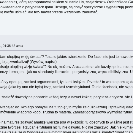
iadanie), którą zaproponował całkiem słusznie Liv, znajdziesz w
Dziennikach G
 opowiadaniach o perypetiach Ijona Tichego, są dosyć specyficzne i sygnalizują pe
 się nieźle uśmiać, ale też- nawet przede wszystkim- zadumać.
, 01:38:42 am »
m utopijną wizję świata"? Teza to jakieś twierdzenie. De facto, nie jest to nawet t
, to ją zwerbalizuj! (Wysłów, napisz).
isuję utopijną wizję świata"? No ok, może w
Astronautach
, ale każdy spełna roz
Lema jest - jak na standardy literackie - pesymistyczna, wręcz nihilistyczna. Utopi
órzy operują, zamiast argumentami, tytułami książek. Przecież to woła o pomstę 
woją (jaka by ona nie była) tezę, zamiast rzucać tytułami. To nie facebook, nie szp
 znaleźć dowody na poparcie każdej tezy, a nawet każdej pary teza-antyteza. Ale Le
racając do Twojego pomysłu na "utopię", to myślę że dużo łatwiej i sprawniej dałob
amówienie wiadomo kogo. Trudna to materia. Zamiast gorączkowo wymyślać tytuły, 
 maturze zdawać analizę wiersza (dla większości tu obecnych to właśnie jest stan
znie twórczej. Rzucanie tytułami nic tu nie dawało. Nic nie znaczyło. Jak nie kumał
daje Ci się, że w
Kongresie Futurologicznym
jest utopijna wizja świata? Świat cha