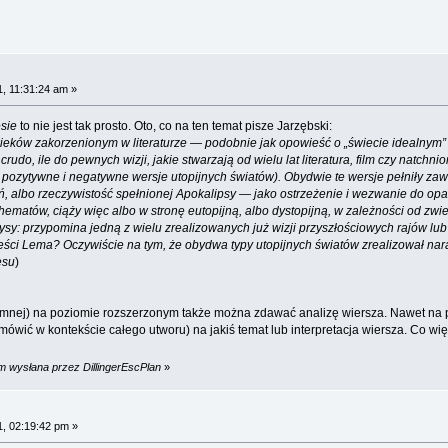
, 11:31:24 am »
sie
to nie jest tak prosto. Oto, co na ten temat pisze Jarzębski:
ieków zakorzenionym w literaturze — podobnie jak opowieść o „świecie idealnym” 
n crudo, ile do pewnych wizji, jakie stwarzają od wielu lat literatura, film czy nat
wać pozytywne i negatywne wersje utopijnych światów). Obydwie te wersje pełniły za
ń, albo rzeczywistość spełnionej Apokalipsy — jako ostrzeżenie i wezwanie do opa
chematów, ciąży więc albo w stronę eutopijną, albo dystopijną, w zależności od zwi
ysy: przypomina jedną z wielu zrealizowanych już wizji przyszłościowych rajów lub 
ści Lema? Oczywiście na tym, że obydwa typy utopijnych światów zrealizował nar
esu
)
semnej) na poziomie rozszerzonym także można zdawać analizę wiersza. Nawet na
mówić w kontekście całego utworu) na jakiś temat lub interpretacja wiersza. Co wię
m wysłana przez DillingerEscPlan
»
, 02:19:42 pm »