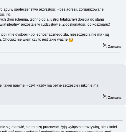
wglądu w społeczeństwo przyszłości - bez agresji, zorganizowane
ci itd.
ch dróg (chemia, technologia, ustrój totalitarny) dojścia do stanu
świat idealny" pozostaje w cudzysłowie. Z doskonałości do koszmaru:)
opii (nie dystopii - bo jednoznacznego zła, nieszczęścia nie ma - są
. Chociaż nie wiem czy to jest takie ważne
Zapisane
takiej naiwnej - czyli każdy ma pełne szczęście i nikt nie ma
Zapisane
nic się martwić, nie muszą pracować, żyją wyłącznie rozrywką, ale z kolei
jeżeli ktoś chce ryzykować wolność mu to zapewnia a proces betryzacji