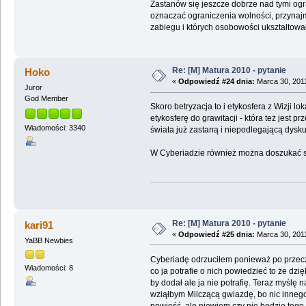
Zastanów się jeszcze dobrze nad tymi ogr
oznaczać ograniczenia wolności, przynajmn
zabiegu i których osobowości ukształtowa
Re: [M] Matura 2010 - pytanie
Hoko
«
Odpowiedź #24 dnia:
Marca 30, 2011
Juror
God Member
Skoro betryzacja to i etykosfera z Wizji l
etykosferę do grawitacji - która też jest 
Wiadomości: 3340
świata już zastaną i niepodlegającą dyskus
W Cyberiadzie również można doszukać się
Re: [M] Matura 2010 - pytanie
kari91
«
Odpowiedź #25 dnia:
Marca 30, 2011
YaBB Newbies
Cyberiadę odrzuciłem ponieważ po przeczy
Wiadomości: 8
co ja potrafie o nich powiedzieć to że d
by dodał ale ja nie potrafię. Teraz myślę
wziąłbym Milczącą gwiazdę, bo nic innego 
powieść, ale niewiem czy nie będzie tego 