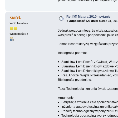
Re: [M] Matura 2010 - pytanie
kari91
«
Odpowiedź #26 dnia:
Marca 31, 2011
YaBB Newbies
Jednak porzucam tezę, że wizja przyszłoś
Wiadomości: 8
was prosić o ocenę i podpowiedzi jakie z
Temat: Scharakteryzuj wizję świata przys
Bibliografia podmiotu:
• Stanisław Lem Powrót z Gwiazd, Wars
• Stanisław Lem Dzienniki gwiazdowe Po
• Stanisław Lem Dzienniki gwiazdowe Tr
• Reż. Andrzej Wajda Przekładaniec, Pol
Bibliografia przedmiotu:
Teza: Technologia zmienia świat, czasem
Argumenty:
• Betryzacja zmieniła całe społeczeństwo
• Inżynieria autoewolucyjna zmieniła całko
• Rozwój technologiczny w połączeniu z 
• Technologia operacyjna tworzy jedneg