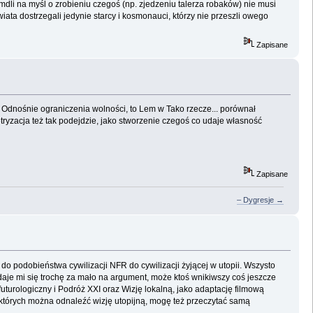
dli na myśl o zrobieniu czegoś (np. zjedzeniu talerza robaków) nie musi
ata dostrzegali jedynie starcy i kosmonauci, którzy nie przeszli owego
Zapisane
ści. Odnośnie ograniczenia wolności, to Lem w Tako rzecze... porównał
ryzacja też tak podejdzie, jako stworzenie czegoś co udaje własność
Zapisane
– Dygresje →
o podobieństwa cywilizacji NFR do cywilizacji żyjącej w utopii. Wszysto
daje mi się trochę za mało na argument, może ktoś wnikiwszy coś jeszcze
uturologiczny i Podróż XXI oraz Wizję lokalną, jako adaptację filmową
w których można odnaleźć wizję utopijną, mogę też przeczytać samą