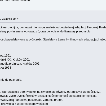
, 10:10:58 pm »
ci jest utopijna, ponieważ nie mogę znaleźć odpowiedniej adaptacji filmowej. Pos
miany powinienem wprowadzić, oraz co wpisać do literatury przedmiotu.
złości przedstawioną w twórczości Stanisława Lema i w filmowych adaptacjach utwo
zwa 1961
dróż XXI, Kraków 2001
agedia pralnicza, Kraków 2001
ska 1968
 nie do poznania.
. Zaprowadziła ogólny pokój na świecie ale również ograniczyła wolność ludzi.
wicie życie Dychtończyków. Zyskali nieśmiertelność ale stracili formę ciała.
rywalizacją handlową poszerzają zadania pralek.
o człowieka z wieloma osobowościami.