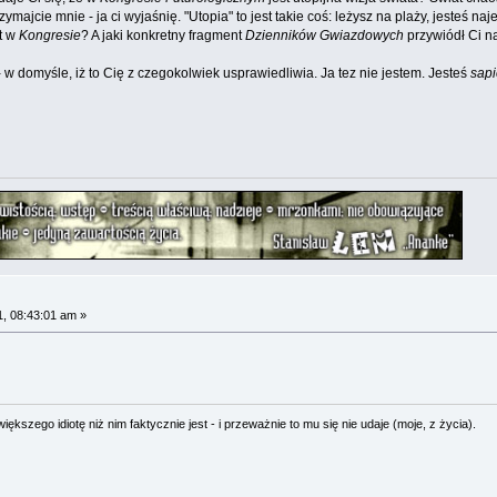
ymajcie mnie - ja ci wyjaśnię. "Utopia" to jest takie coś: leżysz na plaży, jesteś na
at w
Kongresie
? A jaki konkretny fragment
Dzienników Gwiazdowych
przywiódł Ci n
 - w domyśle, iż to Cię z czegokolwiek usprawiedliwia. Ja tez nie jestem. Jesteś
sap
, 08:43:01 am »
ększego idiotę niż nim faktycznie jest - i przeważnie to mu się nie udaje (moje, z życia).