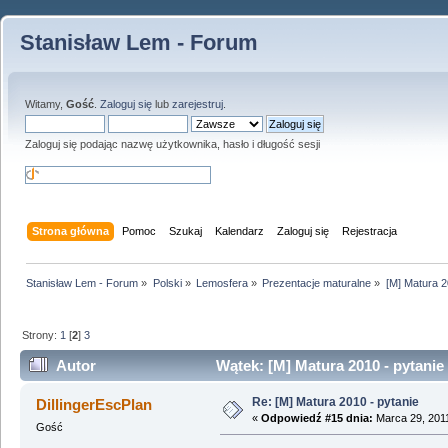
Stanisław Lem - Forum
Witamy,
Gość
.
Zaloguj się
lub
zarejestruj
.
Zaloguj się podając nazwę użytkownika, hasło i długość sesji
Strona główna
Pomoc
Szukaj
Kalendarz
Zaloguj się
Rejestracja
Stanisław Lem - Forum
»
Polski
»
Lemosfera
»
Prezentacje maturalne
»
[M] Matura 2
Strony:
1
[
2
]
3
Autor
Wątek: [M] Matura 2010 - pytanie
Re: [M] Matura 2010 - pytanie
DillingerEscPlan
«
Odpowiedź #15 dnia:
Marca 29, 2011
Gość