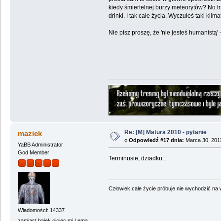
kiedy śmiertelnej burzy meteorytów? No trz
drinki. I tak całe życia. Wyczułeś taki klim
Nie pisz proszę, że 'nie jesteś humanistą'
Re: [M] Matura 2010 - pytanie
maziek
«
Odpowiedź #17 dnia:
Marca 30, 2011
YaBB Administrator
God Member
Terminusie, dziadku...
Człowiek całe życie próbuje nie wychodzić na wi
Wiadomości: 14337
zamiast bajek ojciec mi Lema