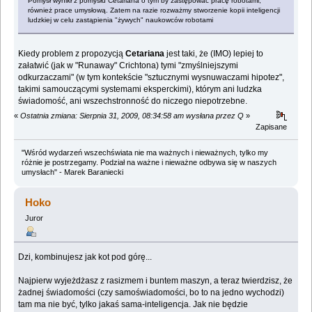
Pomysł wynikł z pomysłu Cetariana o tym by zastępować pracę robotami,
również prace umysłową. Zatem na razie rozważmy stworzenie kopii inteligencji
ludzkiej w celu zastąpienia "żywych" naukowców robotami
Kiedy problem z propozycją
Cetariana
jest taki, że (IMO) lepiej to
załatwić (jak w "Runaway" Crichtona) tymi "zmyślniejszymi
odkurzaczami" (w tym kontekście "sztucznymi wysnuwaczami hipotez",
takimi samouczącymi systemami eksperckimi), którym ani ludzka
świadomość, ani wszechstronność do niczego niepotrzebne.
«
Ostatnia zmiana: Sierpnia 31, 2009, 08:34:58 am wysłana przez Q
»
Zapisane
"Wśród wydarzeń wszechświata nie ma ważnych i nieważnych, tylko my
różnie je postrzegamy. Podział na ważne i nieważne odbywa się w naszych
umysłach" - Marek Baraniecki
Hoko
Juror
Dzi, kombinujesz jak kot pod górę...
Najpierw wyjeżdżasz z rasizmem i buntem maszyn, a teraz twierdzisz, że
żadnej świadomości (czy samoświadomości, bo to na jedno wychodzi)
tam ma nie być, tylko jakaś sama-inteligencja. Jak nie będzie