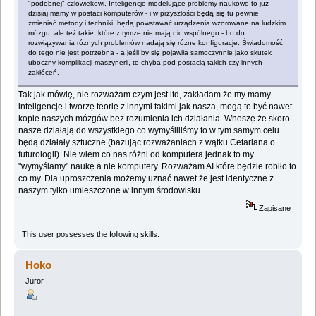
"podobnej" człowiekowi. Inteligencje modelujące problemy naukowe to już
dzisiaj mamy w postaci komputerów - i w przyszłości będą się tu pewnie
zmieniać metody i techniki, będą powstawać urządzenia wzorowane na ludzkim
mózgu, ale też takie, które z tymże nie mają nic wspólnego - bo do
rozwiązywania różnych problemów nadają się różne konfiguracje. Świadomość
do tego nie jest potrzebna - a jeśli by się pojawiła samoczynnie jako skutek
uboczny komplikacji maszynerii, to chyba pod postacią takich czy innych
zakłóceń.
Tak jak mówię, nie rozważam czym jest itd, zakładam że my mamy
inteligencje i tworzę teorię z innymi takimi jak nasza, mogą to być nawet
kopie naszych mózgów bez rozumienia ich działania. Wnoszę że skoro
nasze działają do wszystkiego co wymyśliliśmy to w tym samym celu
będą działały sztuczne (bazując rozważaniach z wątku Cetariana o
futurologii). Nie wiem co nas różni od komputera jednak to my
"wymyślamy" naukę a nie komputery. Rozważam AI które będzie robiło to
co my. Dla uproszczenia możemy uznać nawet że jest identyczne z
naszym tylko umieszczone w innym środowisku.
Zapisane
This user possesses the following skills:
Hoko
Juror