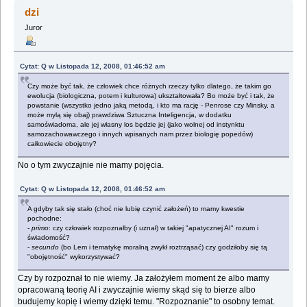
wizja (Przeczytany 1579354 razy)
dzi
Juror
Cytat: Q w Listopada 12, 2008, 01:46:52 am
Czy może być tak, że człowiek chce różnych rzeczy tylko dlatego, że takim go
ewolucja (biologiczna, potem i kulturowa) ukształtowała? Bo może być i tak, że
powstanie (wszystko jedno jaką metodą, i kto ma rację - Penrose czy Minsky, a
może mylą się obaj) prawdziwa Sztuczna Inteligencja, w dodatku
samoświadoma, ale jej własny los będzie jej (jako wolnej od instynktu
samozachowawczego i innych wpisanych nam przez biologię popedów)
całkowiecie obojętny?
No o tym zwyczajnie nie mamy pojęcia.
Cytat: Q w Listopada 12, 2008, 01:46:52 am
A gdyby tak się stało (choć nie lubię czynić założeń) to mamy kwestie
pochodne:
-
primo
: czy człowiek rozpoznałby (i uznał) w takiej "apatycznej AI" rozum i
świadomość?
-
secundo
(bo Lem i tematykę moralną zwykł roztrząsać) czy godziłoby się tą
"obojętność" wykorzystywać?
Czy by rozpoznał to nie wiemy. Ja założyłem moment że albo mamy
opracowaną teorię AI i zwyczajnie wiemy skąd się to bierze albo
budujemy kopię i wiemy dzięki temu. "Rozpoznanie" to osobny temat.