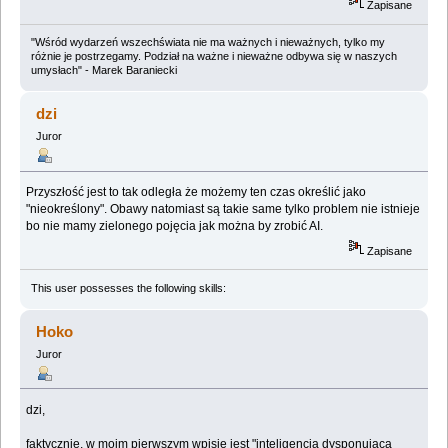
Zapisane
"Wśród wydarzeń wszechświata nie ma ważnych i nieważnych, tylko my
różnie je postrzegamy. Podział na ważne i nieważne odbywa się w naszych
umysłach" - Marek Baraniecki
dzi
Juror
Przyszłość jest to tak odległa że możemy ten czas określić jako
"nieokreślony". Obawy natomiast są takie same tylko problem nie istnieje
bo nie mamy zielonego pojęcia jak można by zrobić AI.
Zapisane
This user possesses the following skills:
Hoko
Juror
dzi,
faktycznie, w moim pierwszym wpisie jest "inteligencja dysponująca