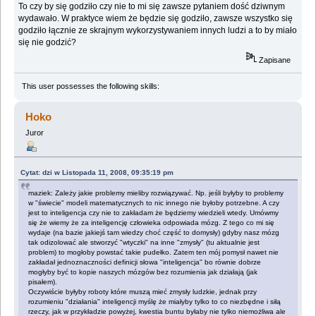
To czy by się godziło czy nie to mi się zawsze pytaniem dość dziwnym
wydawało. W praktyce wiem że będzie się godziło, zawsze wszystko się
godziło łącznie ze skrajnym wykorzystywaniem innych ludzi a to by miało
się nie godzić?
Zapisane
This user possesses the following skills:
Hoko
Juror
Cytat: dzi w Listopada 11, 2008, 09:35:19 pm
maziek: Zależy jakie problemy mieliby rozwiązywać. Np. jeśli byłyby to problemy
w "świecie" modeli matematycznych to nic innego nie byłoby potrzebne. A czy
jest to inteligencja czy nie to zakładam że będziemy wiedzieli wtedy. Umówmy
się że wiemy że za inteligencję człowieka odpowiada mózg. Z tego co mi się
wydaje (na bazie jakiejś tam wiedzy choć część to domysły) gdyby nasz mózg
tak odizolować ale stworzyć "wtyczki" na inne "zmysły" (tu aktualnie jest
problem) to mogłoby powstać takie pudełko. Zatem ten mój pomysł nawet nie
zakładał jednoznaczności definicji słowa "inteligencja" bo równie dobrze
mogłyby być to kopie naszych mózgów bez rozumienia jak działają (jak
pisałem).
Oczywiście byłyby roboty które muszą mieć zmysły ludzkie, jednak przy
rozumieniu "działania" inteligencji myślę że miałyby tylko to co niezbędne i siłą
rzeczy, jak w przykładzie powyżej, kwestia buntu byłaby nie tylko niemożliwa ale