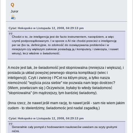
Q
Juror
Cytat: Hokopoko w Listopada 12, 2008, 04:29:13 pm
Chodzi o to, że inteligencja jest de facto instrumentem, narzędziem, a więc
czymś podporządkowanym. I w sporze o AI nie chodzi przecież o inteligencję
per se (bo ta, definicyjnie, to zdolność do rozwiązywania problemów i w
mniejszym czy większym zakresie posiadają ją i komputery, i zwierzęta, i nawet
wirusy), lecz właśnie o świadomość.
A może jest tak, że świadomość jest stopniowalna (mniejsza i większa), i
posiada ja układ powyżej pewnego stopnia komplikacji (wiec i
inteligencji). Czyli i zwierzę i PCet na któym piszę, a tylko nasza
niemożność "wyjścia poza siebie" nie pozwala nam tego dostrzec?
(Wiem, powtarzam się.) Oczywiscie, byłaby to wtedy świadomosć
"stopniowalna" (im mądrzejszy, tym bardziej świadomy).
(Inna rzecz, że nawet jeśłi mam rację, to nawet jeśłi - sam nie wiem jakim
cudem - to stwierdzimy, świadomośc jest nadal zagadką.)
Cytat: Hokopoko w Listopada 12, 2008, 04:29:13 pm
Generalnie cały pomysł z hodowaniem naukowców uważam za szyty grubymi
nićmi.