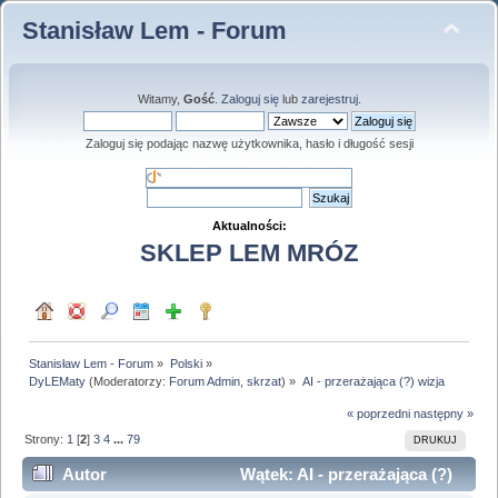
Stanisław Lem - Forum
Witamy,
Gość
.
Zaloguj się
lub
zarejestruj
.
Zaloguj się podając nazwę użytkownika, hasło i długość sesji
Aktualności:
SKLEP LEM MRÓZ
Stanisław Lem - Forum
»
Polski
»
DyLEMaty
(Moderatorzy:
Forum Admin
,
skrzat
) »
AI - przerażająca (?) wizja
« poprzedni
następny »
Strony:
1
[
2
]
3
4
...
79
DRUKUJ
Autor
Wątek: AI - przerażająca (?)