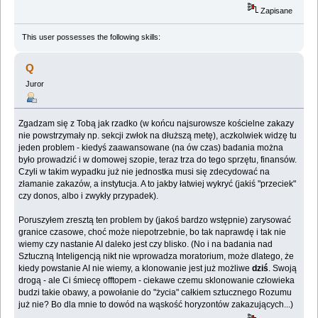
Zapisane
This user possesses the following skills:
Q
Juror
Zgadzam się z Tobą jak rzadko (w końcu najsurowsze kościelne zakazy
nie powstrzymały np. sekcji zwłok na dłuższą metę), aczkolwiek widzę tu
jeden problem - kiedyś zaawansowane (na ów czas) badania można
było prowadzić i w domowej szopie, teraz trza do tego sprzętu, finansów.
Czyli w takim wypadku już nie jednostka musi się zdecydować na
złamanie zakazów, a instytucja. A to jakby łatwiej wykryć (jakiś "przeciek"
czy donos, albo i zwykły przypadek).
Poruszyłem zresztą ten problem by (jakoś bardzo wstępnie) zarysować
granice czasowe, choć może niepotrzebnie, bo tak naprawdę i tak nie
wiemy czy nastanie AI daleko jest czy blisko. (No i na badania nad
Sztuczną Inteligencją nikt nie wprowadza moratorium, może dlatego, że
kiedy powstanie AI nie wiemy, a klonowanie jest już możliwe
dziś
. Swoją
drogą - ale Ci śmiecę offtopem - ciekawe czemu sklonowanie człowieka
budzi takie obawy, a powołanie do "życia" całkiem sztucznego Rozumu
już nie? Bo dla mnie to dowód na wąskość horyzontów zakazujących...)