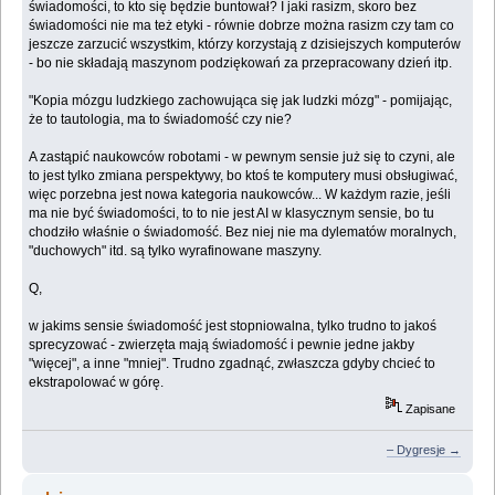
świadomości, to kto się będzie buntował? I jaki rasizm, skoro bez
świadomości nie ma też etyki - równie dobrze można rasizm czy tam co
jeszcze zarzucić wszystkim, którzy korzystają z dzisiejszych komputerów
- bo nie składają maszynom podziękowań za przepracowany dzień itp.
"Kopia mózgu ludzkiego zachowująca się jak ludzki mózg" - pomijając,
że to tautologia, ma to świadomość czy nie?
A zastąpić naukowców robotami - w pewnym sensie już się to czyni, ale
to jest tylko zmiana perspektywy, bo ktoś te komputery musi obsługiwać,
więc porzebna jest nowa kategoria naukowców... W każdym razie, jeśli
ma nie być świadomości, to to nie jest AI w klasycznym sensie, bo tu
chodziło właśnie o świadomość. Bez niej nie ma dylematów moralnych,
"duchowych" itd. są tylko wyrafinowane maszyny.
Q,
w jakims sensie świadomość jest stopniowalna, tylko trudno to jakoś
sprecyzować - zwierzęta mają świadomość i pewnie jedne jakby
"więcej", a inne "mniej". Trudno zgadnąć, zwłaszcza gdyby chcieć to
ekstrapolować w górę.
Zapisane
– Dygresje →