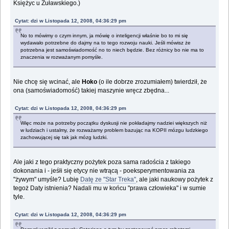
Księżyc u Żuławskiego.)
Cytat: dzi w Listopada 12, 2008, 04:36:29 pm
No to mówimy o czym innym, ja mówię o inteligencji właśnie bo to mi się
wydawało potrzebne do dajmy na to tego rozwoju nauki. Jeśli mówisz że
potrzebna jest samoświadomość no to niech będzie. Bez różnicy bo nie ma to
znaczenia w rozważanym pomyśle.
Nie chcę się wcinać, ale
Hoko
(o ile dobrze zrozumiałem) twierdził, że
ona (samoświadomość) takiej maszynie wręcz zbędna...
Cytat: dzi w Listopada 12, 2008, 04:36:29 pm
Więc może na potrzeby początku dyskusji nie pokładajmy nadziei większych niż
w ludziach i ustalmy, że rozważamy problem bazując na KOPII mózgu ludzkiego
zachowującej się tak jak mózg ludzki.
Ale jaki z tego praktyczny pożytek poza sama radościa z takiego
dokonania i - jeśłi się etycy nie wtrącą - poeksperymentowania za
"żywym" umyśle? Lubię
Datę ze "Star Treka"
, ale jaki naukowy pożytek z
tegoż Daty istnienia? Nadali mu w końcu "prawa człowieka" i w sumie
tyle.
Cytat: dzi w Listopada 12, 2008, 04:36:29 pm