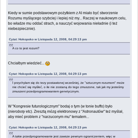
Kiedy w sumie podstawowym pożytkiem z AI miało być stworzenie
Rozumu myślącego szybciej i lepiej niż my... Raczej w naukowym celu,
bo władze mu oddać strach, a nauczyć wojowania nieładnie (i też
niebezpiecznie).
Cytat: Hokopoko w Listopada 12, 2008, 04:29:13 pm
A co to jest rozum?
Chciałbym wiedzieć...
Cytat: Hokopoko w Listopada 12, 2008, 04:29:13 pm
I przychylam się do tezy postawionej wcześniej, że "sztucznym rozumom" może
nie chcieć się myśleć, o ile nie zostaną do tego zmuszone, tak jak my jesteśmy
zmuszeni przedprogramowaniem genetycznym.
W "Kongresie futurologicznym" bodaj o tym (w tonie buffo) było
(
nieroboty
etc). Zresztą mózg elektronowy z "Astronautów" też myślał,
aby mieć problem z "narzuconym mu" tematem...
Cytat: Hokopoko w Listopada 12, 2008, 04:29:13 pm
A takie przedprogramowanie jest zawsze pewnym ograniczeniem, więc w