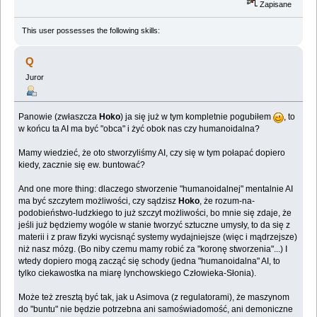
Zapisane
This user possesses the following skills:
Q
Juror
Panowie (zwłaszcza
Hoko
) ja się już w tym kompletnie pogubiłem
, to
w końcu ta AI ma być "obca" i żyć obok nas czy humanoidalna?
Mamy wiedzieć, że oto stworzyliśmy AI, czy się w tym połapać dopiero
kiedy, zacznie się ew. buntować?
And one more thing: dlaczego stworzenie "humanoidalnej" mentalnie AI
ma być szczytem możliwości, czy sądzisz
Hoko
, że rozum-na-
podobieństwo-ludzkiego to już szczyt możliwości, bo mnie się zdaje, że
jeśli już będziemy wogóle w stanie tworzyć sztuczne umysły, to da się z
materii i z praw fizyki wycisnąć systemy wydajniejsze (więc i mądrzejsze)
niż nasz mózg. (Bo niby czemu mamy robić za "koronę stworzenia"...) I
wtedy dopiero mogą zacząć się schody (jedna "humanoidalna" AI, to
tylko ciekawostka na miarę lynchowskiego Człowieka-Słonia).
Może też zresztą być tak, jak u Asimova (z regulatorami), że maszynom
do "buntu" nie będzie potrzebna ani samoświadomość, ani demoniczne