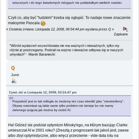
sztucznych i do tego świadomych mózgach nie pokładałbym wielkich nadziei.
Czyli co, aby być "ludzkim" trzeba się ogłupić. To nadaje nowe znaczenie
maksymie Pascala
.
«
Ostatnia zmiana: Listopada 12, 2008, 06:54:44 pm wysłana przez Q
»
Zapisane
"Wśród wydarzeń wszechświata nie ma ważnych i nieważnych, tylko my
różnie je postrzegamy. Podział na ważne i nieważne odbywa się w naszych
umysłach" - Marek Baraniecki
Q
Juror
Cytat: dzi w Listopada 12, 2008, 03:24:47 pm
Przyszłość jest to tak odległa że możemy ten czas określić jako "nieokreślony".
Obawy natomiast są takie same tylko problem nie istnieje bo nie mamy
zielonego pojęcia jak można by zrobić AI.
Ha! Gdzież sie podział optymizm Minsky'ego, na którym bazując Clarke
umieszczał AI w 2001 roku? (Zresztą z prognozami tak jakoś jest, zawse
albo zbyt optymistyczne, albo wręcz przeciwnie - vide data lotu na