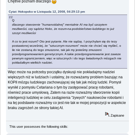
Chętnie poznam dlaczego
Cytat: Hokopoko w Listopada 12, 2008, 04:29:13 pm
Q
dlaczego stworzenie "humanoidalnej" mentalnie AI ma być szczytem
możliwości, czy sądzisz Hoko, że rozum-na-podobieństwo-ludzkiego to już
szczyt możliwości
A co to jest rozum? Oto jest pytanie. Ale nie sądzę. I przychylam się do tezy
postawionej wcześniej, że "sztucznym rozumom" może nie chcieć się myśleć, o
ile nie zostaną do tego zmuszone, tak jak my jesteśmy zmuszeni
przedprogramowaniem genetycznym. A takie przedprogramowanie jest zawsze
pewnym ograniczeniem, więc w sztucznych i do tego świadomych mózgach nie
pokładałbym wielkich nadziei.
Więc może na potrzeby początku dyskusji nie pokładajmy nadziei
większych niż w ludziach i ustalmy, że rozważamy problem bazując na
KOPII mózgu ludzkiego zachowującej się tak jak mózg ludzki. Pomysł
wynikł z pomysłu Cetariana o tym by zastępować pracę robotami,
również prace umysłową. Zatem na razie rozważmy stworzenie kopii
inteligencji ludzkiej w celu zastąpienia "żywych" naukowców robotami i
na tej podstawie rozważmy co jest nie tak w mojej propozycji w aspekcie
braku zagrożeń ze strony takiej AI.
Zapisane
This user possesses the following skills: