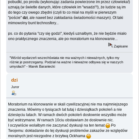
pobudki, po prostu (wykonując zadania powierzone im przez człowieka!)
uznają (w świetle danych, które człowiek im "wsadzi"!), że ludzie są im
do tego czy owego zbędni (czyli to co miał na myśli w pierwszym
"poście"
dzi
, ale nawet bez zakładania świadomości maszyn). Ot taki
mimowolny bunt technosfery...
ps. co do pytania "czy się godzi", kiedyś uznałbym, że nie będzie miało
ono praktycznego znaczenia, ale po moratorium na klonowanie...
Zapisane
"Wśród wydarzeń wszechświata nie ma ważnych i nieważnych, tylko my
różnie je postrzegamy. Podział na ważne i nieważne odbywa się w naszych
umysłach" - Marek Baraniecki
dzi
Juror
Moratorium na klonowanie w skali cywilizacyjnej nie ma najmniejszego
znaczenia. Mówimy o tysiącach lat tutaj i dziesiątkach pokoleń a nie
dziesięciu latach. W ramach dwóch pokoleń dosłownie wszystko może
być wstrzymane. W ramach 10ciu obstawiam że dosłownie nic.
I oczywiście wolałbym nie zaczynać dyskusji na ten temat
Po
Twojemu: dokładanie do tej dyskusji problemów zakazów ze względów
moralnych jest niezgodne z brzytwą Ockhama