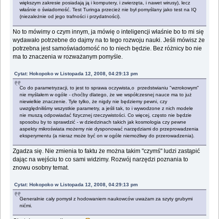
większym zakresie posiadają ją i komputery, i zwierzęta, i nawet wirusy), lecz
właśnie o świadomość. Test Turinga przecież nie był pomyślany jako test na IQ
(niezależnie od jego trafności i przydatności).
No to mówimy o czym innym, ja mówię o inteligencji właśnie bo to mi się
wydawało potrzebne do dajmy na to tego rozwoju nauki. Jeśli mówisz że
potrzebna jest samoświadomość no to niech będzie. Bez różnicy bo nie
ma to znaczenia w rozważanym pomyśle.
Cytat: Hokopoko w Listopada 12, 2008, 04:29:13 pm
Co do parametryzacji, to jest to sprawa oczywista,o przedstwianiu "wzrokowym"
nie myślałem w ogóle - choćby dlatego, że we współczesnej nauce ma to już
niewielkie znaczenie. Tyle tylko, że nigdy nie będziemy pewni, czy
uwzględniliśmy wszystkie parametry, a jeśli tak, to i wywodzone z nich modele
nie muszą odpowiadać fizycznej rzeczywistości. Co więcej, często nie będzie
sposobu by to sprawdzić - w dziedzinach takich jak kosmologia czy pewne
aspekty mikroświata możemy nie dysponować narzędziami do przeprowadzenia
eksperymentu (a nieraz może być on w ogóle niemożliwy do przerowadzenia).
Zgadza się. Nie zmienia to faktu że można takim "czymś" ludzi zastąpić
dając na wejściu to co sami widzimy. Rozwój narzędzi poznania to
znowu osobny temat.
Cytat: Hokopoko w Listopada 12, 2008, 04:29:13 pm
Generalnie cały pomysł z hodowaniem naukowców uważam za szyty grubymi
nićmi.