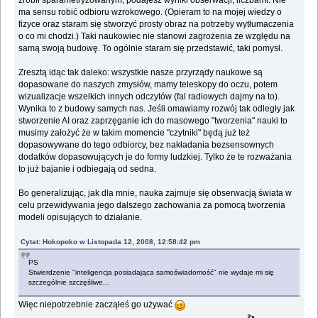
zrobił sparametryzowanym, podajesz wyniki obserwacji, liczbami. Nie
ma sensu robić odbioru wzrokowego. (Opieram to na mojej wiedzy o
fizyce oraz staram się stworzyć prosty obraz na potrzeby wytłumaczenia
o co mi chodzi.) Taki naukowiec nie stanowi zagrożenia ze względu na
samą swoją budowę. To ogólnie staram się przedstawić, taki pomysł.
Zresztą idąc tak daleko: wszystkie nasze przyrządy naukowe są
dopasowane do naszych zmysłów, mamy teleskopy do oczu, potem
wizualizacje wszelkich innych odczytów (fal radiowych dajmy na to).
Wynika to z budowy samych nas. Jeśli omawiamy rozwój tak odległy jak
stworzenie AI oraz zaprzęganie ich do masowego "tworzenia" nauki to
musimy założyć że w takim momencie "czytniki" będą już też
dopasowywane do tego odbiorcy, bez nakładania bezsensownych
dodatków dopasowujących je do formy ludzkiej. Tylko że te rozważania
to już bajanie i odbiegają od sedna.
Bo generalizując, jak dla mnie, nauka zajmuje się obserwacją świata w
celu przewidywania jego dalszego zachowania za pomocą tworzenia
modeli opisujących to działanie.
Cytat: Hokopoko w Listopada 12, 2008, 12:58:42 pm
PS
Stwierdzenie "inteligencja posiadająca samoświadomość" nie wydaje mi się
szczególnie szczęśliwe...
Więc niepotrzebnie zacząłeś go używać