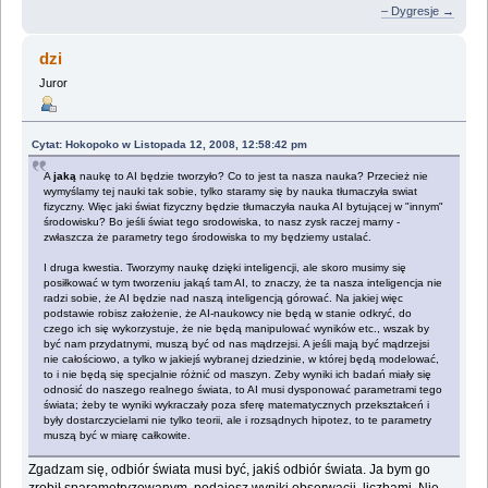
– Dygresje →
dzi
Juror
Cytat: Hokopoko w Listopada 12, 2008, 12:58:42 pm
A
jaką
naukę to AI będzie tworzyło? Co to jest ta nasza nauka? Przecież nie
wymyślamy tej nauki tak sobie, tylko staramy się by nauka tłumaczyła swiat
fizyczny. Więc jaki świat fizyczny będzie tłumaczyła nauka AI bytującej w "innym"
środowisku? Bo jeśli świat tego srodowiska, to nasz zysk raczej marny -
zwłaszcza że parametry tego środowiska to my będziemy ustalać.
I druga kwestia. Tworzymy naukę dzięki inteligencji, ale skoro musimy się
posiłkować w tym tworzeniu jakąś tam AI, to znaczy, że ta nasza inteligencja nie
radzi sobie, że AI będzie nad naszą inteligencją górować. Na jakiej więc
podstawie robisz założenie, że AI-naukowcy nie będą w stanie odkryć, do
czego ich się wykorzystuje, że nie będą manipulować wyników etc., wszak by
być nam przydatnymi, muszą być od nas mądrzejsi. A jeśli mają być mądrzejsi
nie całościowo, a tylko w jakiejś wybranej dziedzinie, w której będą modelować,
to i nie będą się specjalnie różnić od maszyn. Zeby wyniki ich badań miały się
odnosić do naszego realnego świata, to AI musi dysponować parametrami tego
świata; żeby te wyniki wykraczały poza sferę matematycznych przekształceń i
były dostarczycielami nie tylko teorii, ale i rozsądnych hipotez, to te parametry
muszą być w miarę całkowite.
Zgadzam się, odbiór świata musi być, jakiś odbiór świata. Ja bym go