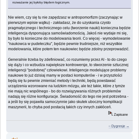
rozważanie jej byłoby błędem logicznym.
Nie wiem, czy się tu nie zapędzasz w antropomorfizm (zaczynając w
pierwszym wpisie wątku) - zakładasz, że do uzyskania czysto
pragmatycznego i technicznego celu (tworzenie nauki) konieczna będzie
inteligencja dysponująca samoświadomością. Jakoś nie wydaje mi się,
by było to konieczne do modelowania teorii. Co więcej - wymodelowanie
"naukowca w pudełeczku", będzie pewnie trudniejsze, niż wszystkie
modelowania, które potem ten naukowiec będzie zdolny przeprowadzić.
Generalnie trzeba by zdefiniować, co rozumiemy przez AI - to do czego
się dąży i co wzbudza największe kontrowersje, to stworzenie sztucznej
inteligencji "podobnej" człowiekowi. Inteligencje modelujące problemy
naukowe to już dzisiaj mamy w postaci komputerów - i w przyszłości
będą się tu pewnie zmieniać metody i techniki, będą powstawać
urządzenia wzorowane na ludzkim mózgu, ale też takie, które z tymże
nie mają nic wspólnego - bo do rozwiązywania różnych problemów
nadają się różne konfiguracje. Świadomość do tego nie jest potrzebna -
a jeśli by się pojawiła samoczynnie jako skutek uboczny komplikacji
maszynerii, to chyba pod postacią takich czy innych zakłóceń.
Zapisane
– Dygresje →