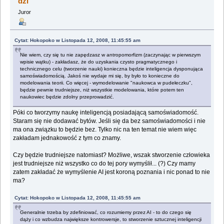
dzi
Juror
Cytat: Hokopoko w Listopada 12, 2008, 11:45:55 am
Nie wiem, czy się tu nie zapędzasz w antropomorfizm (zaczynając w pierwszym
wpisie wątku) - zakładasz, że do uzyskania czysto pragmatycznego i
technicznego celu (tworzenie nauki) konieczna będzie inteligencja dysponująca
samoświadomością. Jakoś nie wydaje mi się, by było to konieczne do
modelowania teorii. Co więcej - wymodelowanie "naukowca w pudełeczku",
będzie pewnie trudniejsze, niż wszystkie modelowania, które potem ten
naukowiec będzie zdolny przeprowadzić.
Póki co tworzymy naukę inteligencją posiadającą samoświadomość.
Staram się nie dodawać bytów. Jeśli się da bez samoświadomości i nie
ma ona związku to będzie bez. Tylko nic na ten temat nie wiem więc
zakładam jednakowość z tym co znamy.
Czy będzie trudniejsze natomiast? Możliwe, wszak stworzenie człowieka
jest trudniejsze niż wszystko co do tej pory wymyślił... (?) Czy mamy
zatem zakładać że wymyślenie AI jest koroną poznania i nic ponad to nie
ma?
Cytat: Hokopoko w Listopada 12, 2008, 11:45:55 am
Generalnie trzeba by zdefiniować, co rozumiemy przez AI - to do czego się
dąży i co wzbudza największe kontrowersje, to stworzenie sztucznej inteligencji