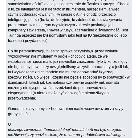
samoświadomością", ale to jest odniesienie do Twoich supozycji. Chodzi
o to, że inteligencja jest de facto instrumentem, narzędziem, a więc
czymś podporządkowanym. I w sporze o AI nie chodzi przecież o
inteligencję per se (bo ta, definicyjnie, to zdolność do rozwiązywania
problemów i w mniejszym czy większym zakresie posiadają ją i
komputery, i zwierzęta, i nawet wirusy), lecz właśnie o świadomość. Test
Turinga przecież nie był pomyślany jako test na IQ (niezależnie od jego
trafności i przydatności).
Co do parametryzacji, to jest to sprawa oczywista,o przedstwianiu
"wzrokowym" nie myślałem w ogóle - choćby dlatego, że we
współczesnej nauce ma to już niewielkie znaczenie. Tyle tylko, że nigdy
nie będziemy pewni, czy uwzględniliśmy wszystkie parametry, a jeśli tak,
to i wywodzone z nich modele nie muszą odpowiadać fizycznej
rzeczywistości. Co więcej, często nie będzie sposobu by to sprawdzić - w
dziedzinach takich jak kosmologia czy pewne aspekty mikroświata
możemy nie dysponować narzędziami do przeprowadzenia
eksperymentu (a nieraz może być on w ogóle niemożliwy do
przerowadzenia).
Generalnie cały pomysł z hodowaniem naukowców uważam za szyty
grubymi nićmi.
Q
dlaczego stworzenie "humanoidalnej" mentalnie AI ma być szczytem
możliwości, czy sądzisz Hoko, że rozum-na-podobieństwo-ludzkiego to