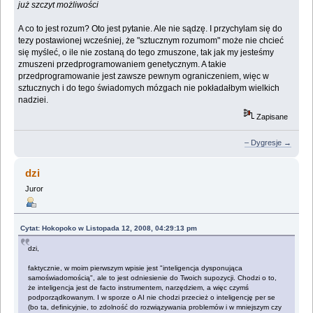
już szczyt możliwości
A co to jest rozum? Oto jest pytanie. Ale nie sądzę. I przychylam się do
tezy postawionej wcześniej, że "sztucznym rozumom" może nie chcieć
się myśleć, o ile nie zostaną do tego zmuszone, tak jak my jesteśmy
zmuszeni przedprogramowaniem genetycznym. A takie
przedprogramowanie jest zawsze pewnym ograniczeniem, więc w
sztucznych i do tego świadomych mózgach nie pokładałbym wielkich
nadziei.
Zapisane
– Dygresje →
dzi
Juror
Cytat: Hokopoko w Listopada 12, 2008, 04:29:13 pm
dzi,
faktycznie, w moim pierwszym wpisie jest "inteligencja dysponująca
samoświadomością", ale to jest odniesienie do Twoich supozycji. Chodzi o to,
że inteligencja jest de facto instrumentem, narzędziem, a więc czymś
podporządkowanym. I w sporze o AI nie chodzi przecież o inteligencję per se
(bo ta, definicyjnie, to zdolność do rozwiązywania problemów i w mniejszym czy