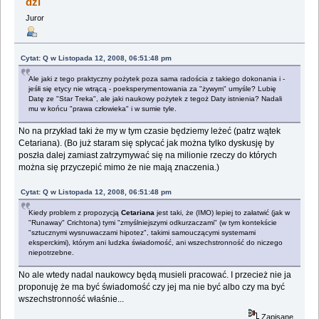
dzi
Juror
Cytat: Q w Listopada 12, 2008, 06:51:48 pm
Ale jaki z tego praktyczny pożytek poza sama radościa z takiego dokonania i -
jeśłi się etycy nie wtrącą - poeksperymentowania za "żywym" umyśle? Lubię
Datę ze "Star Treka", ale jaki naukowy pożytek z tegoż Daty istnienia? Nadali
mu w końcu "prawa człowieka" i w sumie tyle.
No na przykład taki że my w tym czasie będziemy leżeć (patrz wątek
Cetariana). (Bo już staram się spłycać jak można tylko dyskusję by
poszła dalej zamiast zatrzymywać się na milionie rzeczy do których
można się przyczepić mimo że nie mają znaczenia.)
Cytat: Q w Listopada 12, 2008, 06:51:48 pm
Kiedy problem z propozycją
Cetariana
jest taki, że (IMO) lepiej to załatwić (jak w
"Runaway" Crichtona) tymi "zmyślniejszymi odkurzaczami" (w tym kontekście
"sztucznymi wysnuwaczami hipotez", takimi samouczącymi systemami
eksperckimi), którym ani ludzka świadomość, ani wszechstronność do niczego
niepotrzebne.
No ale wtedy nadal naukowcy będą musieli pracować. I przecież nie ja
proponuję że ma być świadomość czy jej ma nie być albo czy ma być
wszechstronność właśnie...
Zapisane