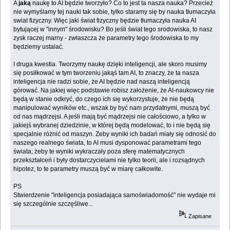
A
jaką
naukę to AI będzie tworzyło? Co to jest ta nasza nauka? Przecież
nie wymyślamy tej nauki tak sobie, tylko staramy się by nauka tłumaczyła
swiat fizyczny. Więc jaki świat fizyczny będzie tłumaczyła nauka AI
bytującej w "innym" środowisku? Bo jeśli świat tego srodowiska, to nasz
zysk raczej marny - zwłaszcza że parametry tego środowiska to my
będziemy ustalać.
I druga kwestia. Tworzymy naukę dzięki inteligencji, ale skoro musimy
się posiłkować w tym tworzeniu jakąś tam AI, to znaczy, że ta nasza
inteligencja nie radzi sobie, że AI będzie nad naszą inteligencją
górować. Na jakiej więc podstawie robisz założenie, że AI-naukowcy nie
będą w stanie odkryć, do czego ich się wykorzystuje, że nie będą
manipulować wyników etc., wszak by być nam przydatnymi, muszą być
od nas mądrzejsi. A jeśli mają być mądrzejsi nie całościowo, a tylko w
jakiejś wybranej dziedzinie, w której będą modelować, to i nie będą się
specjalnie różnić od maszyn. Zeby wyniki ich badań miały się odnosić do
naszego realnego świata, to AI musi dysponować parametrami tego
świata; żeby te wyniki wykraczały poza sferę matematycznych
przekształceń i były dostarczycielami nie tylko teorii, ale i rozsądnych
hipotez, to te parametry muszą być w miarę całkowite.
PS
Stwierdzenie "inteligencja posiadająca samoświadomość" nie wydaje mi
się szczególnie szczęśliwe...
Zapisane