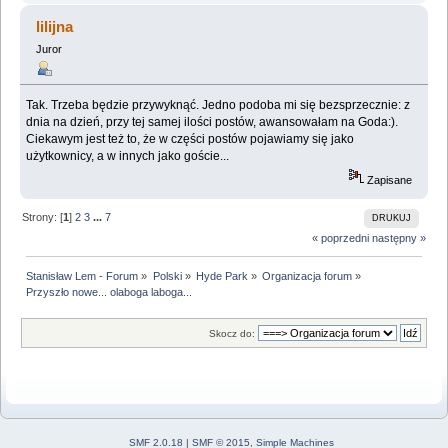
lilijna
Juror
Tak. Trzeba będzie przywyknąć. Jedno podoba mi się bezsprzecznie: z
dnia na dzień, przy tej samej ilości postów, awansowałam na Goda:).
Ciekawym jest też to, że w części postów pojawiamy się jako
użytkownicy, a w innych jako goście...
Zapisane
Strony: [
1
]
2
3
...
7
DRUKUJ
« poprzedni
następny »
Stanisław Lem - Forum
»
Polski
»
Hyde Park
»
Organizacja forum
»
Przyszło nowe... olaboga laboga...
Skocz do:
SMF 2.0.18
|
SMF © 2015
,
Simple Machines