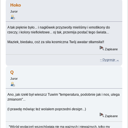
olaboga laboga... (Przeczytany 339354 razy)
Hoko
Juror
A tak pięknie było... i nagłówek przyzwoity mieliśmy i emotikony do
rzeczy, i kolory niefioletowe... oj tak, przemija postać tego świata...
Maziek, biedaku, coż za siła kosmiczna Twój awatar stłamsiła!!
Zapisane
– Dygresje →
Q
Juror
Ano, jak rzekł był wieszcz Tuwim "temperatura, podobnie jak i nos, ulega
zmianom"...
(I prawdę mówiąc też wolałem poprzedni
design
...)
Zapisane
"Wśród wydarzeń wszechświata nie ma ważnych i nieważnych, tylko my