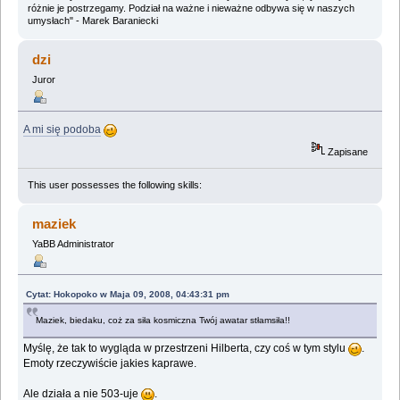
różnie je postrzegamy. Podział na ważne i nieważne odbywa się w naszych
umysłach" - Marek Baraniecki
dzi
Juror
A mi się podoba
Zapisane
This user possesses the following skills:
maziek
YaBB Administrator
Cytat: Hokopoko w Maja 09, 2008, 04:43:31 pm
Maziek, biedaku, coż za siła kosmiczna Twój awatar stłamsiła!!
Myślę, że tak to wygląda w przestrzeni Hilberta, czy coś w tym stylu
.
Emoty rzeczywiście jakies kaprawe.
Ale działa a nie 503-uje
.