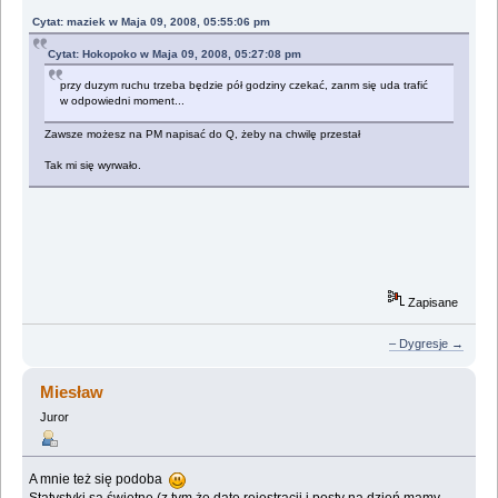
Cytat: maziek w Maja 09, 2008, 05:55:06 pm
Cytat: Hokopoko w Maja 09, 2008, 05:27:08 pm
przy duzym ruchu trzeba będzie pół godziny czekać, zanm się uda trafić
w odpowiedni moment...
Zawsze możesz na PM napisać do Q, żeby na chwilę przestał
Tak mi się wyrwało.
Zapisane
– Dygresje →
Miesław
Juror
A mnie też się podoba