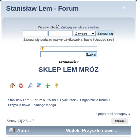
Stanisław Lem - Forum
Witamy,
Gość
.
Zaloguj się
lub
zarejestruj
.
Zaloguj się podając nazwę użytkownika, hasło i długość sesji
Aktualności:
SKLEP LEM MRÓZ
Stanisław Lem - Forum
»
Polski
»
Hyde Park
»
Organizacja forum
»
Przyszło nowe... olaboga laboga...
« poprzedni
następny »
Strony: [
1
]
2
3
...
7
DRUKUJ
Autor
Wątek: Przyszło nowe...