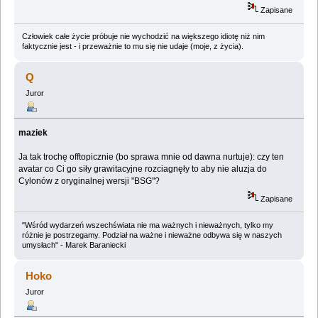
Zapisane
Człowiek całe życie próbuje nie wychodzić na większego idiotę niż nim
faktycznie jest - i przeważnie to mu się nie udaje (moje, z życia).
Q
Juror
maziek
Ja tak trochę offtopicznie (bo sprawa mnie od dawna nurtuje): czy ten
avatar co Ci go siły grawitacyjne rozciagnęły to aby nie aluzja do
Cylonów z oryginalnej wersji "BSG"?
Zapisane
"Wśród wydarzeń wszechświata nie ma ważnych i nieważnych, tylko my
różnie je postrzegamy. Podział na ważne i nieważne odbywa się w naszych
umysłach" - Marek Baraniecki
Hoko
Juror