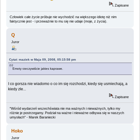
Zapisane
Człowiek całe życie próbuje nie wychodzić na większego idiotę niż nim
faktycznie jest - i przeważnie to mu się nie udaje (moje, z życia).
Q
Juror
Cytat: maziek w Maja 09, 2008, 05:15:58 pm
Emoty rzeczywiście jakies kaprawe.
I co gorsza nie wiadomo o co im się rozchodzi, kiedy się usmiechają, a
kiedy złe...
Zapisane
"Wśród wydarzeń wszechświata nie ma ważnych i nieważnych, tylko my
różnie je postrzegamy. Podział na ważne i nieważne odbywa się w naszych
umysłach" - Marek Baraniecki
Hoko
Juror