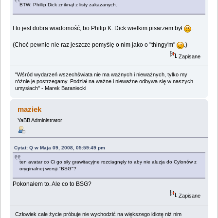
BTW: Phillip Dick zniknął z listy zakazanych.
I to jest dobra wiadomość, bo Philip K. Dick wielkim pisarzem był
.
(Choć pewnie nie raz jeszcze pomyślę o nim jako o "thingy'm"
.)
Zapisane
"Wśród wydarzeń wszechświata nie ma ważnych i nieważnych, tylko my
różnie je postrzegamy. Podział na ważne i nieważne odbywa się w naszych
umysłach" - Marek Baraniecki
maziek
YaBB Administrator
Cytat: Q w Maja 09, 2008, 05:59:49 pm
ten avatar co Ci go siły grawitacyjne rozciagnęły to aby nie aluzja do Cylonów z
oryginalnej wersji "BSG"?
Pokonałem to. Ale co to BSG?
Zapisane
Człowiek całe życie próbuje nie wychodzić na większego idiotę niż nim