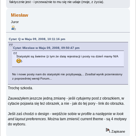
faktycznie jest - i przeważnie to mu się nie udaje (moje, z życia).
Miesław
Juror
Cytat: Q w Maja 09, 2008, 10:11:16 pm
Cytat: Miesław w Maja 09, 2008, 09:50:47 pm
Statystyki są świetne (z tym że datę rejestracji i posty na dzień mamy N/A
).
No i nowe posty nam do statystyki nie przybywają... Zosdtał wynik przeniesiony
z poprzedniej wersji Forum...
Trochę szkoda.
Zauważyłem jeszcze jedną zmianę - jeśli cytujemy post z obrazkiem, w
cytacie pojawia się też obrazek, a nie - jak do tej pory - link do obrazka.
Jeśli zaś chodzi o design - wejdźcie sobie w
profile
a następnie w
look
and layout preferences
. Można tam zmienić current theme - są 4 motywy
do wyboru.
Zapisane