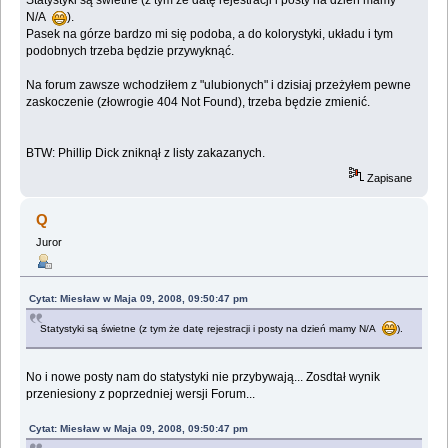
Statystyki są świetne (z tym że datę rejestracji i posty na dzień mamy
N/A
).
Pasek na górze bardzo mi się podoba, a do kolorystyki, układu i tym
podobnych trzeba będzie przywyknąć.
Na forum zawsze wchodziłem z "ulubionych" i dzisiaj przeżyłem pewne
zaskoczenie (złowrogie 404 Not Found), trzeba będzie zmienić.
BTW: Phillip Dick zniknął z listy zakazanych.
Zapisane
Q
Juror
Cytat: Miesław w Maja 09, 2008, 09:50:47 pm
Statystyki są świetne (z tym że datę rejestracji i posty na dzień mamy N/A
).
No i nowe posty nam do statystyki nie przybywają... Zosdtał wynik
przeniesiony z poprzedniej wersji Forum...
Cytat: Miesław w Maja 09, 2008, 09:50:47 pm