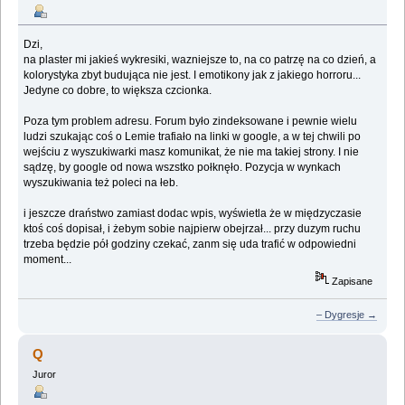
Dzi,
na plaster mi jakieś wykresiki, wazniejsze to, na co patrzę na co dzień, a
kolorystyka zbyt budująca nie jest. I emotikony jak z jakiego horroru...
Jedyne co dobre, to większa czcionka.
Poza tym problem adresu. Forum było zindeksowane i pewnie wielu
ludzi szukając coś o Lemie trafiało na linki w google, a w tej chwili po
wejściu z wyszukiwarki masz komunikat, że nie ma takiej strony. I nie
sądzę, by google od nowa wszstko połknęło. Pozycja w wynkach
wyszukiwania też poleci na łeb.
i jeszcze draństwo zamiast dodac wpis, wyświetla że w międzyczasie
ktoś coś dopisał, i żebym sobie najpierw obejrzał... przy duzym ruchu
trzeba będzie pół godziny czekać, zanm się uda trafić w odpowiedni
moment...
Zapisane
– Dygresje →
Q
Juror