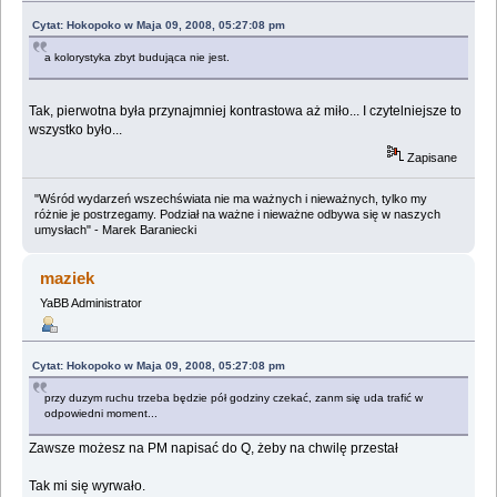
Cytat: Hokopoko w Maja 09, 2008, 05:27:08 pm
a kolorystyka zbyt budująca nie jest.
Tak, pierwotna była przynajmniej kontrastowa aż miło... I czytelniejsze to
wszystko było...
Zapisane
"Wśród wydarzeń wszechświata nie ma ważnych i nieważnych, tylko my
różnie je postrzegamy. Podział na ważne i nieważne odbywa się w naszych
umysłach" - Marek Baraniecki
maziek
YaBB Administrator
Cytat: Hokopoko w Maja 09, 2008, 05:27:08 pm
przy duzym ruchu trzeba będzie pół godziny czekać, zanm się uda trafić w
odpowiedni moment...
Zawsze możesz na PM napisać do Q, żeby na chwilę przestał
Tak mi się wyrwało.