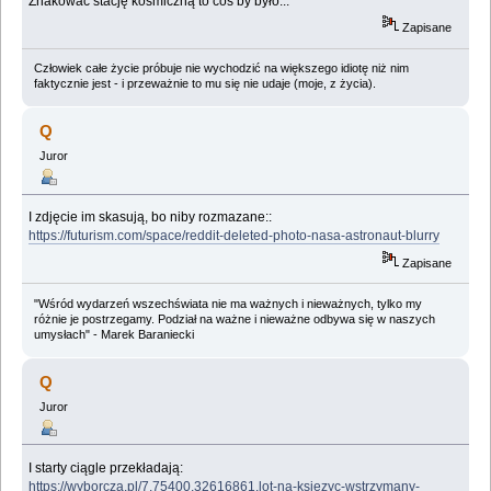
Zhakować stację kosmiczną to coś by było...
Zapisane
Człowiek całe życie próbuje nie wychodzić na większego idiotę niż nim
faktycznie jest - i przeważnie to mu się nie udaje (moje, z życia).
Q
Juror
I zdjęcie im skasują, bo niby rozmazane::
https://futurism.com/space/reddit-deleted-photo-nasa-astronaut-blurry
Zapisane
"Wśród wydarzeń wszechświata nie ma ważnych i nieważnych, tylko my
różnie je postrzegamy. Podział na ważne i nieważne odbywa się w naszych
umysłach" - Marek Baraniecki
Q
Juror
I starty ciągle przekładają:
https://wyborcza.pl/7,75400,32616861,lot-na-ksiezyc-wstrzymany-