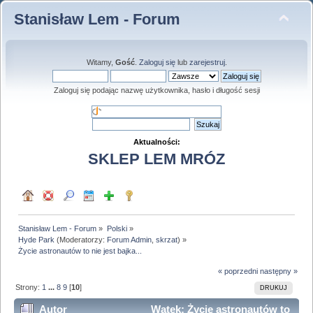
Stanisław Lem - Forum
Witamy,
Gość
.
Zaloguj się
lub
zarejestruj
.
Zaloguj się podając nazwę użytkownika, hasło i długość sesji
Aktualności:
SKLEP LEM MRÓZ
Stanisław Lem - Forum
»
Polski
»
Hyde Park
(Moderatorzy:
Forum Admin
,
skrzat
) »
Życie astronautów to nie jest bajka...
« poprzedni
następny »
Strony:
1
...
8
9
[
10
]
DRUKUJ
Autor
Wątek: Życie astronautów to