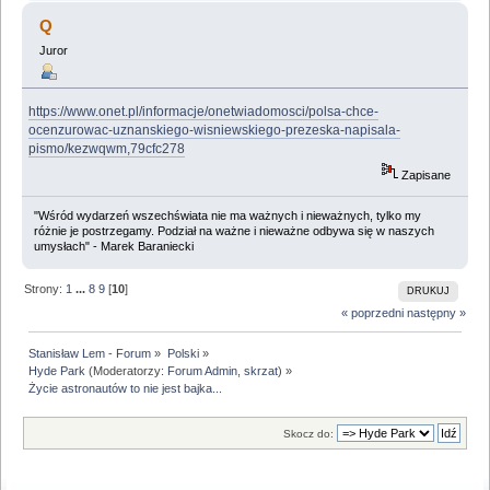
Q
Juror
https://www.onet.pl/informacje/onetwiadomosci/polsa-chce-
ocenzurowac-uznanskiego-wisniewskiego-prezeska-napisala-
pismo/kezwqwm,79cfc278
Zapisane
"Wśród wydarzeń wszechświata nie ma ważnych i nieważnych, tylko my
różnie je postrzegamy. Podział na ważne i nieważne odbywa się w naszych
umysłach" - Marek Baraniecki
Strony:
1
...
8
9
[
10
]
DRUKUJ
« poprzedni
następny »
Stanisław Lem - Forum
»
Polski
»
Hyde Park
(Moderatorzy:
Forum Admin
,
skrzat
) »
Życie astronautów to nie jest bajka...
Skocz do: