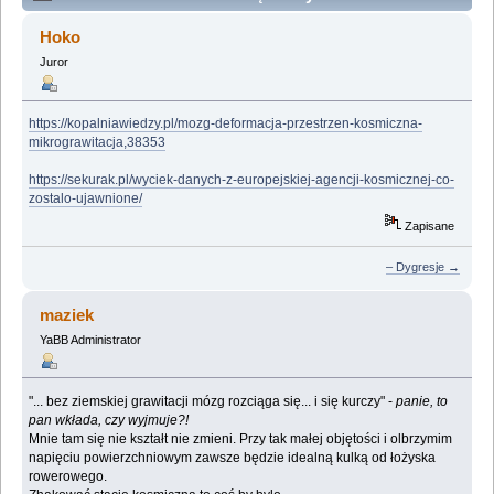
nie jest bajka... (Przeczytany 314472 razy)
Hoko
Juror
https://kopalniawiedzy.pl/mozg-deformacja-przestrzen-kosmiczna-
mikrograwitacja,38353
https://sekurak.pl/wyciek-danych-z-europejskiej-agencji-kosmicznej-co-
zostalo-ujawnione/
Zapisane
– Dygresje →
maziek
YaBB Administrator
"... bez ziemskiej grawitacji mózg rozciąga się... i się kurczy" -
panie, to
pan wkłada, czy wyjmuje?!
Mnie tam się nie kształt nie zmieni. Przy tak małej objętości i olbrzymim
napięciu powierzchniowym zawsze będzie idealną kulką od łożyska
rowerowego.