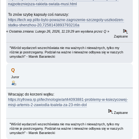
najpotezniejsza-rakieta-swiata-musi.html
To znów szybę kapsuły coś naruszy:
https://tech.wp.pl/to-bylo-powazne-zagrozenie-szczegoly-uszkodzen-
statku-shenzhou-20,7258143893793216a
«
Ostatnia zmiana: Lutego 26, 2026, 11:19:29 am wysłana przez Q
»
Zapisane
"Wśród wydarzeń wszechświata nie ma ważnych i nieważnych, tylko my
różnie je postrzegamy. Podział na ważne i nieważne odbywa się w naszych
umysłach" - Marek Baraniecki
Q
Juror
Wracając do korzeni wątku:
https://cyfrowa.rp.pl/technologie/art44093881-problemy-w-ksiezycowej-
misji-artemis-2-zawiodla-toaleta-za-23-mln-dol
Zapisane
"Wśród wydarzeń wszechświata nie ma ważnych i nieważnych, tylko my
różnie je postrzegamy. Podział na ważne i nieważne odbywa się w naszych
umysłach" - Marek Baraniecki