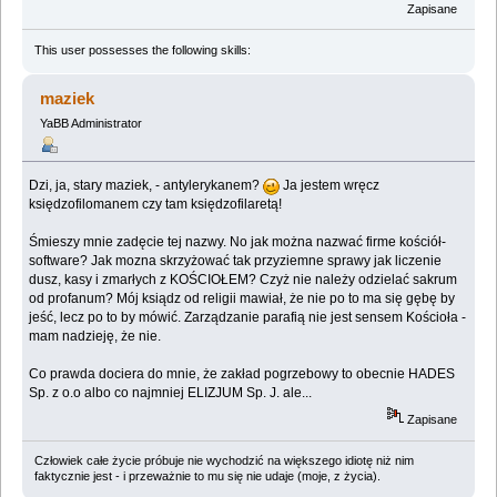
Zapisane
This user possesses the following skills:
maziek
YaBB Administrator
Dzi, ja, stary maziek, - antylerykanem?
Ja jestem wręcz
księdzofilomanem czy tam księdzofilaretą!
Śmieszy mnie zadęcie tej nazwy. No jak można nazwać firme kościół-
software? Jak mozna skrzyżować tak przyziemne sprawy jak liczenie
dusz, kasy i zmarłych z KOŚCIOŁEM? Czyż nie należy odzielać sakrum
od profanum? Mój ksiądz od religii mawiał, że nie po to ma się gębę by
jeść, lecz po to by mówić. Zarządzanie parafią nie jest sensem Kościoła -
mam nadzieję, że nie.
Co prawda dociera do mnie, że zakład pogrzebowy to obecnie HADES
Sp. z o.o albo co najmniej ELIZJUM Sp. J. ale...
Zapisane
Człowiek całe życie próbuje nie wychodzić na większego idiotę niż nim
faktycznie jest - i przeważnie to mu się nie udaje (moje, z życia).