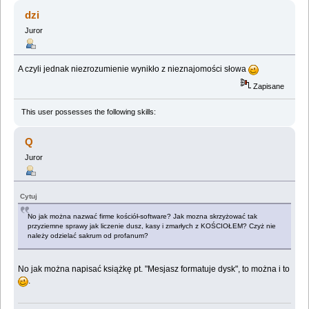
dzi
Juror
A czyli jednak niezrozumienie wynikło z nieznajomości słowa
Zapisane
This user possesses the following skills:
Q
Juror
Cytuj
No jak można nazwać firme kościół-software? Jak mozna skrzyżować tak
przyziemne sprawy jak liczenie dusz, kasy i zmarłych z KOŚCIOŁEM? Czyż nie
należy odzielać sakrum od profanum?
No jak można napisać książkę pt. "Mesjasz formatuje dysk", to można i to
.