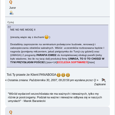
Q
Juror
Cytuj
NIE NO NIE MOGĘ II
(zresztą wiąże się z duchami
)
Dostaliśmy zaproszenie na seminarium poświęcone budowie, renowacji i
zabezpieczaniu obiektów sakralnych. Wśród uczestników rozlosowana będzie I
nagroda (pomijamy milczeniem, jakaś pielgrzymka do Turcji czy gdzieś) oraz
(UWAGA) 2 programy
PARAFIA EWID2
do kompleksowej obsługi parafii (żeby
było wiadomo, kto ile na tacę dał) produkcji firmy (
UWAGA, TO O TO CHODZI W
TYM PRZYDŁUGIM POŚCIE!
) [size=14]
ECCLESIA SOFTWARE!!!
[/size]
Toś Ty prawie że Klient PANABOGA
«
Ostatnia zmiana: Października 30, 2007, 09:20:59 pm wysłana przez Q
»
Zapisane
"Wśród wydarzeń wszechświata nie ma ważnych i nieważnych, tylko my
różnie je postrzegamy. Podział na ważne i nieważne odbywa się w naszych
umysłach" - Marek Baraniecki
Q