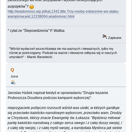
*
autystyków
?
http://wiadomosci.wp.pl/kat,1342,title,Trzy-osoby-oskarzone-ws-ataku-
wampirow,wid,12238004,wiadomosc.html
* cytat ze "Ślepowidzenia" P. Wattsa
Zapisane
"Wśród wydarzeń wszechświata nie ma ważnych i nieważnych, tylko my
różnie je postrzegamy. Podział na ważne i nieważne odbywa się w naszych
umysłach" - Marek Baraniecki
Q
Juror
Jaroslav Hašek napisał kiedyś w opowiadaniu "Drugie kazanie
Proboszcza Doudiera podczas kampanii wyborczej":
nieprzyjaciele polityczni rozrzucili wśród was ulotki, w których gardłuje
się przeciwko katolicko-narodowym wyborcom, przeciwko wam, Drodzy
w Chrystusie, którzy znacie Ewangelię św. Łukasza: “Będziesz miłował
partię katolicko-narodową z całego serca swego i z całej duszy swojej, i
z całej siły swojej, i z całej myśli swojej, a kandydata Myslivca jak siebie