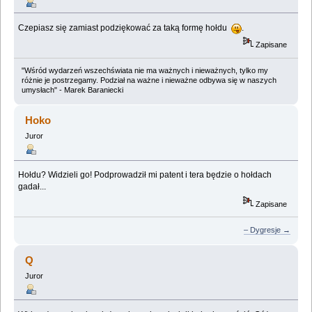
Czepiasz się zamiast podziękować za taką formę hołdu
.
Zapisane
"Wśród wydarzeń wszechświata nie ma ważnych i nieważnych, tylko my
różnie je postrzegamy. Podział na ważne i nieważne odbywa się w naszych
umysłach" - Marek Baraniecki
Hoko
Juror
Hołdu? Widzieli go! Podprowadził mi patent i tera będzie o hołdach
gadał...
Zapisane
– Dygresje →
Q
Juror