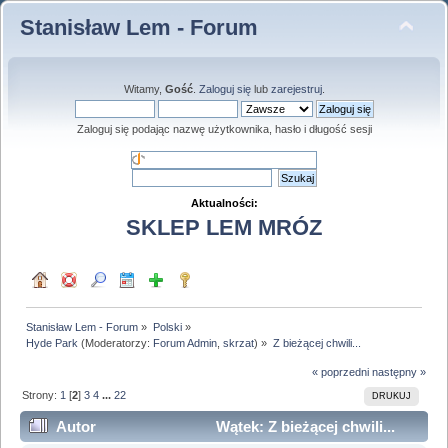
Stanisław Lem - Forum
Witamy,
Gość
.
Zaloguj się
lub
zarejestruj
.
Zaloguj się podając nazwę użytkownika, hasło i długość sesji
Aktualności:
SKLEP LEM MRÓZ
Stanisław Lem - Forum
»
Polski
»
Hyde Park
(Moderatorzy:
Forum Admin
,
skrzat
) »
Z bieżącej chwili...
« poprzedni
następny »
Strony:
1
[
2
]
3
4
...
22
DRUKUJ
Autor
Wątek: Z bieżącej chwili...