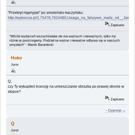
"Przekręt nigeryjski" po smoleńsko-kaczyńsku:
http://wyborcza.pl/1,75478,7824480,Uwaga_na_falszywe_maile_od__Jarosl
Zapisane
"Wśród wydarzeń wszechświata nie ma ważnych i nieważnych, tylko my
różnie je postrzegamy. Podział na ważne i nieważne odbywa się w naszych
umysłach" - Marek Baraniecki
Hoko
Juror
Q,
czy Ty wykupiłeś licencję na umieszczanie obrazka po prawej stronie w
stopce?
Zapisane
– Dygresje →
Q
Juror