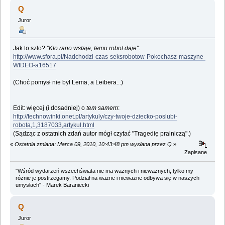
(Przeczytany 568842 razy)
Q
Juror
Jak to szło?
"Kto rano wstaje, temu robot daje"
:
http://www.sfora.pl/Nadchodzi-czas-seksrobotow-Pokochasz-maszyne-
WIDEO-a16517
(Choć pomysł nie był Lema, a Leibera...)
Edit: więcej (i dosadniej) o
tem samem
:
http://technowinki.onet.pl/artykuly/czy-twoje-dziecko-poslubi-
robota,1,3187033,artykul.html
(Sądząc z ostatnich zdań autor mógł czytać "Tragedię pralniczą".)
«
Ostatnia zmiana: Marca 09, 2010, 10:43:48 pm wysłana przez Q
»
Zapisane
"Wśród wydarzeń wszechświata nie ma ważnych i nieważnych, tylko my
różnie je postrzegamy. Podział na ważne i nieważne odbywa się w naszych
umysłach" - Marek Baraniecki
Q
Juror