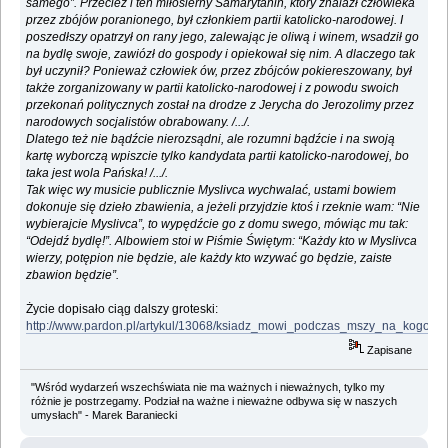
samego”. Przecież i ten miłosierny Samarytanin, który znalazł człowieka
przez zbójów poranionego, był członkiem partii katolicko-narodowej. I
poszedłszy opatrzył on rany jego, zalewając je oliwą i winem, wsadził go
na bydlę swoje, zawiózł do gospody i opiekował się nim. A dlaczego tak
był uczynił? Ponieważ człowiek ów, przez zbójców pokiereszowany, był
także zorganizowany w partii katolicko-narodowej i z powodu swoich
przekonań politycznych został na drodze z Jerycha do Jerozolimy przez
narodowych socjalistów obrabowany. /.../.
Dlatego też nie bądźcie nierozsądni, ale rozumni bądźcie i na swoją
kartę wyborczą wpiszcie tylko kandydata partii katolicko-narodowej, bo
taka jest wola Pańska! /.../.
Tak więc wy musicie publicznie Myslivca wychwalać, ustami bowiem
dokonuje się dzieło zbawienia, a jeżeli przyjdzie ktoś i rzeknie wam: “Nie
wybierajcie Myslivca”, to wypędźcie go z domu swego, mówiąc mu tak:
“Odejdź bydlę!”. Albowiem stoi w Piśmie Świętym: “Każdy kto w Myslivca
wierzy, potępion nie będzie, ale każdy kto wzywać go będzie, zaiste
zbawion będzie”.
Życie dopisało ciąg dalszy groteski:
http://www.pardon.pl/artykul/13068/ksiadz_mowi_podczas_mszy_na_kogo_
Zapisane
"Wśród wydarzeń wszechświata nie ma ważnych i nieważnych, tylko my
różnie je postrzegamy. Podział na ważne i nieważne odbywa się w naszych
umysłach" - Marek Baraniecki