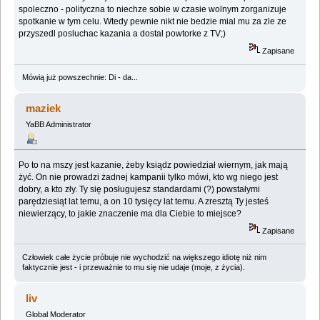
spoleczno - polityczna to niechze sobie w czasie wolnym zorganizuje
spotkanie w tym celu. Wtedy pewnie nikt nie bedzie mial mu za zle ze
przyszedl posluchac kazania a dostal powtorke z TV;)
Zapisane
Mówią już powszechnie: Di - da...
maziek
YaBB Administrator
Po to na mszy jest kazanie, żeby ksiądz powiedział wiernym, jak mają
żyć. On nie prowadzi żadnej kampanii tylko mówi, kto wg niego jest
dobry, a kto zły. Ty się posługujesz standardami (?) powstałymi
parędziesiąt lat temu, a on 10 tysięcy lat temu. A zresztą Ty jesteś
niewierzący, to jakie znaczenie ma dla Ciebie to miejsce?
Zapisane
Człowiek całe życie próbuje nie wychodzić na większego idiotę niż nim
faktycznie jest - i przeważnie to mu się nie udaje (moje, z życia).
liv
Global Moderator