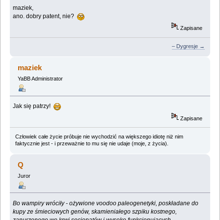
maziek,
ano. dobry patent, nie?
Zapisane
– Dygresje →
maziek
YaBB Administrator
Jak się patrzy!
Zapisane
Człowiek całe życie próbuje nie wychodzić na większego idiotę niż nim
faktycznie jest - i przeważnie to mu się nie udaje (moje, z życia).
Q
Juror
Bo wampiry wróciły - ożywione voodoo paleogenetyki, poskładane do
kupy ze śmieciowych genów, skamieniałego szpiku kostnego,
zanurzonego we krwi socjopatów i wysoko funkcjonujących