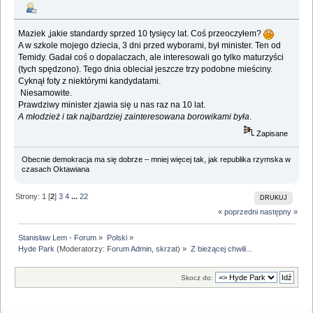
Maziek ,jakie standardy sprzed 10 tysięcy lat. Coś przeoczyłem?
A w szkole mojego dziecia, 3 dni przed wyborami, był minister. Ten od
Temidy. Gadał coś o dopalaczach, ale interesowali go tylko maturzyści
(tych spędzono). Tego dnia obleciał jeszcze trzy podobne mieściny.
Cyknął foty z niektórymi kandydatami.
Niesamowite.
Prawdziwy minister zjawia się u nas raz na 10 lat.
A młodzież i tak najbardziej zainteresowana borowikami była
.
Zapisane
Obecnie demokracja ma się dobrze – mniej więcej tak, jak republika rzymska w
czasach Oktawiana
Strony:
1
[
2
]
3
4
...
22
DRUKUJ
« poprzedni
następny »
Stanisław Lem - Forum
»
Polski
»
Hyde Park
(Moderatorzy:
Forum Admin
,
skrzat
) »
Z bieżącej chwili...
Skocz do: