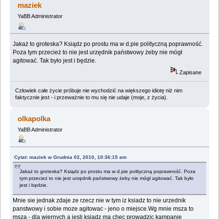
maziek
YaBB Administrator
Jakaż to groteska? Ksiądz po prostu ma w d.pie polityczną poprawność.
Poza tym przecież to nie jest urzędnik państwowy żeby nie mógł
agitować. Tak było jest i będzie.
Zapisane
Człowiek całe życie próbuje nie wychodzić na większego idiotę niż nim
faktycznie jest - i przeważnie to mu się nie udaje (moje, z życia).
olkapolka
YaBB Administrator
Cytat: maziek w Grudnia 02, 2010, 10:36:15 am
Jakaż to groteska? Ksiądz po prostu ma w d.pie polityczną poprawność. Poza
tym przecież to nie jest urzędnik państwowy żeby nie mógł agitować. Tak było
jest i będzie.
Mnie sie jednak zdaje ze rzecz nie w tym iz ksiadz to nie urzednik
panstwowy i sobie moze agitowac - jeno o miejsce.Wg mnie msza to
msza - dla wiernych a jesli ksiadz ma chec prowadzic kampanie