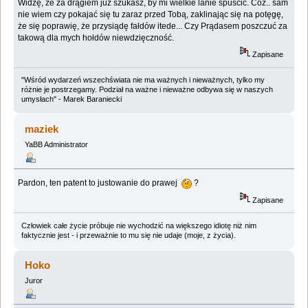
Widzę, że za drągiem już szukasz, by mi wielkie lanie spuścić. Cóż.. sam
nie wiem czy pokajać się tu zaraz przed Tobą, zaklinając się na potęgę,
że się poprawię, że przysiądę fałdów itede... Czy Prądasem poszczuć za
takową dla mych hołdów niewdzięczność.
Zapisane
"Wśród wydarzeń wszechświata nie ma ważnych i nieważnych, tylko my
różnie je postrzegamy. Podział na ważne i nieważne odbywa się w naszych
umysłach" - Marek Baraniecki
maziek
YaBB Administrator
Pardon, ten patent to justowanie do prawej
?
Zapisane
Człowiek całe życie próbuje nie wychodzić na większego idiotę niż nim
faktycznie jest - i przeważnie to mu się nie udaje (moje, z życia).
Hoko
Juror