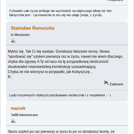
Człowiek całe życie próbuje nie wychodzić na większego idiotę niż nim
faktycznie jest - i przeważnie to mu się nie udaje (moje, z życia).
Stanisław Remuszko
In Memoriam
Mylisz się. Tak Ci się wydaje. Dorabiasz fałszywe sensy. Słowa
"sportować się" użyłem pierwszy raz w życiu, nawet nie wiem dlaczego,
chyba dla zgrywy. A Ty od razu na tę przypadkową okoliczność
zbudowałeś nieprawdziwą konstrukcję uzasadniającą.
Chyba że nie wierzysz w przypadki, jak Kobyszczę...
R.
Zapisane
Ludzi rozumnych i dobrych pozdrawiam serdecznie i z respektem : - )
maziek
YaBB Administrator
Skoro użyłeś po raz pierwszy w życiu to po co dorabiasz teorię, że