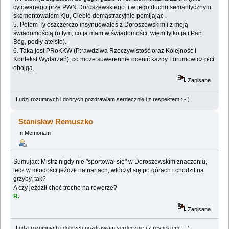
cytowanego prze PWN Doroszewskiego. i w jego duchu semantycznym
skomentowałem Kju, Ciebie demąstracyjnie pomijając .
5. Potem Ty oszczerczo insynuowałeś z Doroszewskim i z moją
świadomością (o tym, co ja mam w świadomości, wiem tylko ja i Pan
Bóg, podły ateisto).
6. Taka jest PRoKKW (P:rawdziwa Rzeczywistość oraz Kolejność i
Kontekst Wydarzeń), co może suwerennie ocenić każdy Forumowicz płci
obojga.
Zapisane
Ludzi rozumnych i dobrych pozdrawiam serdecznie i z respektem : - )
Stanisław Remuszko
In Memoriam
Sumując: Mistrz nigdy nie "sportował się" w Doroszewskim znaczeniu,
lecz w młodości jeździł na nartach, włóczył się po górach i chodził na
grzyby, tak?
A czy jeździł choć trochę na rowerze?
R.
Zapisane
Ludzi rozumnych i dobrych pozdrawiam serdecznie i z respektem : - )