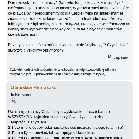
Doroszewski tak je tłumaczy? Sam widzisz, jak kręcisz. A więc użyłeś
nieświadom jego obecności w mowie, czyli stworzyłeś neologizm - który
co prawda był neologizmem tylko dla Ciebie i tylko na skutek marnej
znajomości Doroszewskiego (wstyd!) - ale jednak, choć
per obscura
,
intencjonalnie był neologizmem -
dołączaj, proszę, a nawet dołanczaj do
każdej swej wypowiedzi stosowny APPENDIX z objaśnieniami słów,
których używasz
!
Poza tym co miałeś na myśli mówiąc do mnie "mylisz się"? Czy chciałeś
stworzyć błyskotliwy oksymoron?
Zapisane
Człowiek całe życie próbuje nie wychodzić na większego idiotę niż nim
faktycznie jest - i przeważnie to mu się nie udaje (moje, z życia).
Stanisław Remuszko
In Memoriam
Uważam, że zależy Ci na małym wykłócanku. Proszę bardzo.
WSZYSTKO (z wyjątkiem matematyki) zależy od kontekstu.
1.Naprzód ja spytałem.
2. Potem Ty w odpowiedzi napisałeś coś niezrozumiałego (dla mnie)
3. Potem Kju odpowiedział - apropująco i kontekstem
4. Potem ja zajrzałem do gugli, gdzie w roli słownikaznalazłem tylko