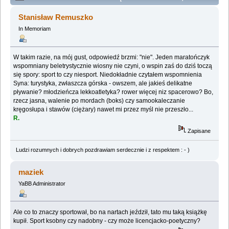
CZERWONIIIII :) (Przeczytany 96201 razy)
Stanisław Remuszko
In Memoriam
W takim razie, na mój gust, odpowiedź brzmi: "nie". Jeden maratończyk
wspomniany beletrystycznie wiosny nie czyni, o wspin zaś do dziś toczą
się spory: sport to czy niesport. Niedokładnie czytałem wspomnienia
Syna: turystyka, zwłaszcza górska - owszem, ale jakieś delikatne
pływanie? młodzieńcza lekkoatletyka? rower więcej niz spacerowo? Bo,
rzecz jasna, walenie po mordach (boks) czy samookaleczanie
kręgosłupa i stawów (ciężary) nawet mi przez myśl nie przeszło...
R.
Zapisane
Ludzi rozumnych i dobrych pozdrawiam serdecznie i z respektem : - )
maziek
YaBB Administrator
Ale co to znaczy sportował, bo na nartach jeździł, tato mu taką książkę
kupił. Sport ksobny czy nadobny - czy może licencjacko-poetyczny?