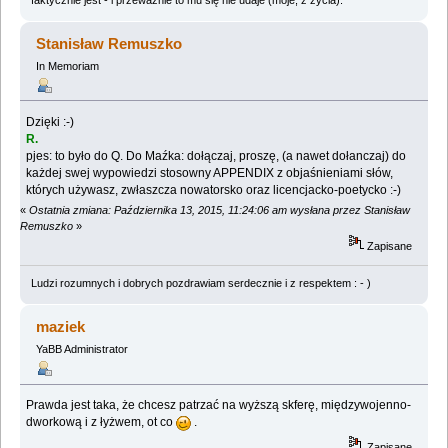
Stanisław Remuszko
In Memoriam
Dzięki :-)
R.
pjes: to było do Q. Do Maźka: dołączaj, proszę, (a nawet dołanczaj) do
każdej swej wypowiedzi stosowny APPENDIX z objaśnieniami słów,
których używasz, zwłaszcza nowatorsko oraz licencjacko-poetycko :-)
«
Ostatnia zmiana: Października 13, 2015, 11:24:06 am wysłana przez Stanisław
Remuszko
»
Zapisane
Ludzi rozumnych i dobrych pozdrawiam serdecznie i z respektem : - )
maziek
YaBB Administrator
Prawda jest taka, że chcesz patrzać na wyższą skferę, międzywojenno-
dworkową i z łyżwem, ot co
.
Zapisane