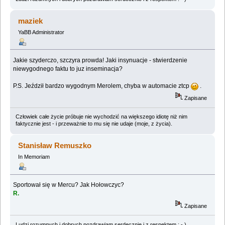
maziek
YaBB Administrator
Jakie szyderczo, szczyra prowda! Jaki insynuacje - stwierdzenie
niewygodnego faktu to juz inseminacja?
P.S. Jeździł bardzo wygodnym Merolem, chyba w automacie ztcp
.
Zapisane
Człowiek całe życie próbuje nie wychodzić na większego idiotę niż nim
faktycznie jest - i przeważnie to mu się nie udaje (moje, z życia).
Stanisław Remuszko
In Memoriam
Sportował się w Mercu? Jak Hołowczyc?
R.
Zapisane
Ludzi rozumnych i dobrych pozdrawiam serdecznie i z respektem : - )