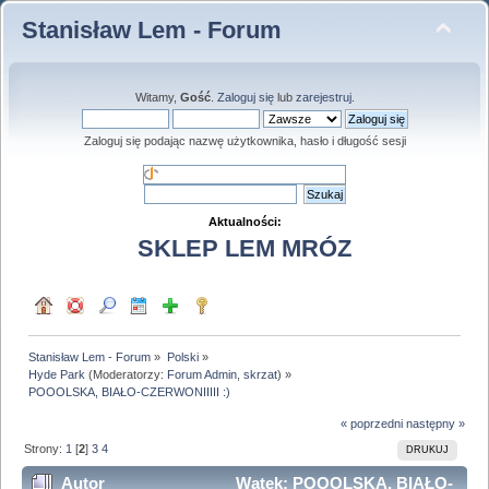
Stanisław Lem - Forum
Witamy,
Gość
.
Zaloguj się
lub
zarejestruj
.
Zaloguj się podając nazwę użytkownika, hasło i długość sesji
Aktualności:
SKLEP LEM MRÓZ
Stanisław Lem - Forum
»
Polski
»
Hyde Park
(Moderatorzy:
Forum Admin
,
skrzat
) »
POOOLSKA, BIAŁO-CZERWONIIIII :)
« poprzedni
następny »
Strony:
1
[
2
]
3
4
DRUKUJ
Autor
Wątek: POOOLSKA, BIAŁO-