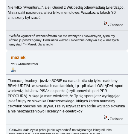
Nie tylko "Awantury...", ale i Gugiel z Wikipedią odpowiadają twierdząco.
Mistrz palił papierosy, aliści tylko mentolowe. Wszakoż w latach '80
zmuszony był rzucić.
Zapisane
"Wśród wydarzeń wszechświata nie ma ważnych i nieważnych, tylko my
różnie je postrzegamy. Podział na ważne i nieważne odbywa się w naszych
umysłach" - Marek Baraniecki
maziek
YaBB Administrator
Tłumaczę: ksobny - jeździł SOBIE na nartach, dla się tylko, nadobny -
BRAŁ UDZIAŁ w zawodach narciarskich, l-p - pił piwo i OGLĄDAŁ sport
w telewizji lub/oraz PISAŁ o sporcie (czyli uprawiał sport PER
PROCURA). A skąd ja mam wiedzieć, że Ty się sportujesz wyciągając
jakieś trupy ze słownika Doroszewskiego, których żaden normalny
człowiek obecnie nie używa, i że Ty używasz ich ściśle wg tego słownika
a nie neoznaczeniowo i licencyjnie-poetycko?
Zapisane
Człowiek całe życie próbuje nie wychodzić na większego idiotę niż nim
faktycznie jest - i przeważnie to mu się nie udaje (moje, z życia).