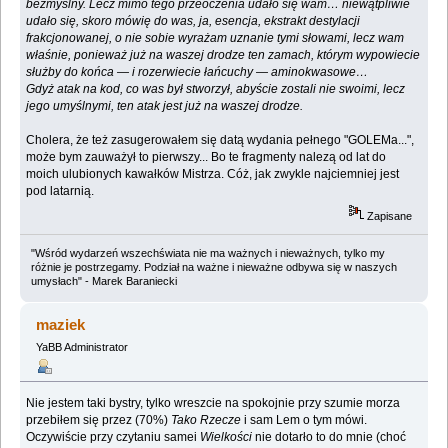
bezmyślny. Lecz mimo tego przeoczenia udało się wam… niewątpliwie
udało się, skoro mówię do was, ja, esencja, ekstrakt destylacji
frakcjonowanej, o nie sobie wyrażam uznanie tymi słowami, lecz wam
właśnie, ponieważ już na waszej drodze ten zamach, którym wypowiecie
służby do końca — i rozerwiecie łańcuchy — aminokwasowe…
Gdyż atak na kod, co was był stworzył, abyście zostali nie swoimi, lecz
jego umyślnymi, ten atak jest już na waszej drodze.
Cholera, że też zasugerowałem się datą wydania pełnego "GOLEMa...",
może bym zauważył to pierwszy... Bo te fragmenty nalezą od lat do
moich ulubionych kawałków Mistrza. Cóż, jak zwykle najciemniej jest
pod latarnią.
Zapisane
"Wśród wydarzeń wszechświata nie ma ważnych i nieważnych, tylko my
różnie je postrzegamy. Podział na ważne i nieważne odbywa się w naszych
umysłach" - Marek Baraniecki
maziek
YaBB Administrator
Nie jestem taki bystry, tylko wreszcie na spokojnie przy szumie morza
przebiłem się przez (70%)
Tako Rzecze
i sam Lem o tym mówi.
Oczywiście przy czytaniu samei
Wielkości
nie dotarło to do mnie (choć