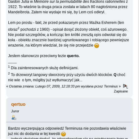
Gaston Julia w
Mémoire sur la permutabilité des fractions rationnelles
z
1922. To właśnie ta druga praca została w latach 80 nagłośniona przez
Mandelbrota. Zatem nie wydaje mi się, by Lem coś odkrył.
Lem po prostu - fakt, że przed pokazanym przez Maźka Esherem (ten
2
obraz
pochodzi z 1960) - opisał dosyć złożony obiekt, coś ażurowego.
Nie podał szczegółów, a kończąc ten krótki zresztą opis odwołał się do
koła - obiektu znacznie bardziej ugruntowanego i robiącego pewniejsze
wrażenie, na którym wiedział, że się nie przejedzie
Jestem stanowczo przeciwny tezie
querto.
____
1
Dla zainteresowanych służę definicjami.
2
To drzeworyt langowy stworzony przy użyciu dwóch klocków.
Q
choć
nie wie o tym, mógłby już wytłumaczyć jak...
«
Ostatnia zmiana: Lutego 07, 2009, 12:18:33 pm wysłana przez Terminus
»
Zapisane
qertuo
Juror
Bardzo wyczerpująca odpowiedź Terminusa nie pozostawia właściwie
już nic do dodania w tej kwestii