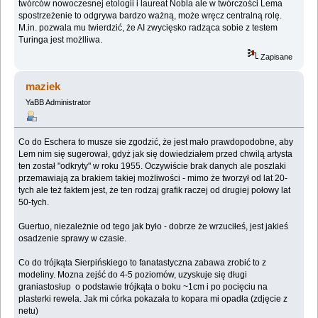
twórców nowoczesnej etologii i laureat Nobla ale w twórczości Lema
spostrzeżenie to odgrywa bardzo ważną, może wręcz centralną rolę.
M.in. pozwala mu twierdzić, że AI zwycięsko radząca sobie z testem
Turinga jest możlliwa.
Zapisane
maziek
YaBB Administrator
Co do Eschera to musze sie zgodzić, że jest mało prawdopodobne, aby
Lem nim się sugerował, gdyż jak się dowiedziałem przed chwilą artysta
ten został "odkryty" w roku 1955. Oczywiście brak danych ale poszlaki
przemawiają za brakiem takiej możliwości - mimo że tworzył od lat 20-
tych ale też faktem jest, że ten rodzaj grafik raczej od drugiej połowy lat
50-tych.
Guertuo, niezależnie od tego jak było - dobrze że wrzuciłeś, jest jakieś
osadzenie sprawy w czasie.
Co do trójkąta Sierpińskiego to fanatastyczna zabawa zrobić to z
modeliny. Mozna zejść do 4-5 poziomów, uzyskuje się długi
graniastosłup o podstawie trójkąta o boku ~1cm i po pocięciu na
plasterki rewela. Jak mi córka pokazała to kopara mi opadła (zdjęcie z
netu)