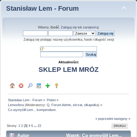
Stanisław Lem - Forum
Witamy,
Gość
.
Zaloguj się
lub
zarejestruj
.
Zaloguj się podając nazwę użytkownika, hasło i długość sesji
Aktualności:
SKLEP LEM MRÓZ
Stanisław Lem - Forum
»
Polski
»
Lemosfera
(Moderatorzy:
Q
,
Forum Admin
,
skrzat
,
olkapolka
) »
Co wymyślił Lem... kompendium.
« poprzedni
następny »
Strony:
1
2
[
3
]
4
5
...
22
DRUKUJ
Autor
Wątek: Co wymyślił Lem...