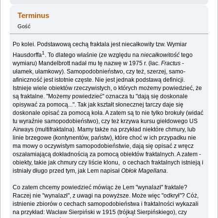
Terminus
Gość
Po kolei. Podstawową cechą fraktala jest niecałkowity tzw. Wymiar
1
Hausdorffa
. To dlatego właśnie (ze względu na
niecałkowitość
tego
wymiaru) Mandelbrott nadał mu tę nazwę w 1975 r. (łac.
Fractus
-
ułamek, ułamkowy). Samopodobnieństwo, czy też, szerzej, samo-
afiniczność jest istotnie częste. Nie jest jednak podstawą definicji.
Istnieje wiele obiektów rzeczywistych, o których możemy powiedzieć, że
są fraktalne. "Możemy powiedzieć" oznacza tu "dają się doskonale
opisywać za pomocą...". Tak jak kształt słonecznej tarczy daje się
doskonale opisać za pomocą koła. A zatem są to nie tylko brokuły (widać
tu wyraźnie samopodobieństwo), czy też krzywa kursu giełdowego US
Airways (multifraktalna). Mamy także na przykład niektóre chmury, lub
linie brzegowe (kontynentów, państw), które choć w ich przypadku nie
ma mowy o oczywistym samopodobieństwie, dają się opisać z wręcz
oszałamiającą dokładnością za pomocą obiektów fraktalnych. A zatem -
obiekty, takie jak chmury czy liście klonu, o cechach fraktalnych istnieją i
istniały długo przed tym, jak Lem napisał
Obłok Magellana
.
Co zatem chcemy powiedzieć mówiąc że Lem "wynalazł" fraktale?
Raczej nie "wynalazł", z uwagi na powyższe. Może więc "odkrył"? Cóż,
istnienie zbiorów o cechach samopodobieństwa i fraktalności wykazali
na przykład: Wacław Sierpiński w 1915 (trójkąt Sierpińskiego), czy