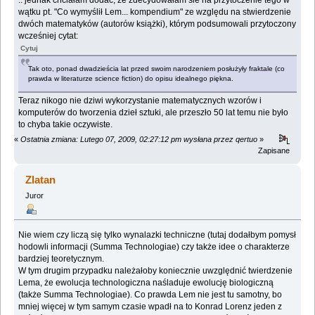
.. jednak chciałam dodać, że zdecydowałam sie na przytoczenie tego w
wątku pt. "Co wymyślił Lem... kompendium" ze względu na stwierdzenie
dwóch matematyków (autorów książki), którym podsumowali przytoczony
wcześniej cytat:
Cytuj
Tak oto, ponad dwadzieścia lat przed swoim narodzeniem posłużyły fraktale (co
prawda w literaturze science fiction) do opisu idealnego piękna.
Teraz nikogo nie dziwi wykorzystanie matematycznych wzorów i
komputerów do tworzenia dzieł sztuki, ale przeszło 50 lat temu nie było
to chyba takie oczywiste.
«
Ostatnia zmiana: Lutego 07, 2009, 02:27:12 pm wysłana przez qertuo
»
Zapisane
Zlatan
Juror
Nie wiem czy liczą się tylko wynalazki techniczne (tutaj dodałbym pomysł
hodowli informacji (Summa Technologiae) czy także idee o charakterze
bardziej teoretycznym.
W tym drugim przypadku należałoby koniecznie uwzględnić twierdzenie
Lema, że ewolucja technologiczna naśladuje ewolucję biologiczną
(także Summa Technologiae). Co prawda Lem nie jest tu samotny, bo
mniej więcej w tym samym czasie wpadł na to Konrad Lorenz jeden z