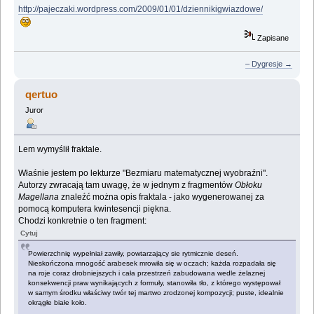
http://pajeczaki.wordpress.com/2009/01/01/dziennikigwiazdowe/
Zapisane
– Dygresje →
qertuo
Juror
Lem wymyślił fraktale.
Właśnie jestem po lekturze "Bezmiaru matematycznej wyobraźni".
Autorzy zwracają tam uwagę, że w jednym z fragmentów
Obłoku
Magellana
znaleźć można opis fraktala - jako wygenerowanej za
pomocą komputera kwintesencji piękna.
Chodzi konkretnie o ten fragment:
Cytuj
Powierzchnię wypełniał zawiły, powtarzający sie rytmicznie deseń.
Nieskończona mnogość arabesek mrowiła się w oczach; każda rozpadała się
na roje coraz drobniejszych i cała przestrzeń zabudowana wedle żelaznej
konsekwencji praw wynikających z formuły, stanowiła tło, z którego występował
w samym środku właściwy twór tej martwo zrodzonej kompozycji; puste, idealnie
okrągłe białe koło.