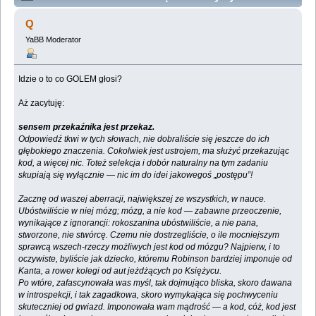
kompendium. (Przeczytany 784475 razy)
Q
YaBB Moderator
Idzie o to co GOLEM głosi?
Aż zacytuję:
sensem przekaźnika jest przekaz.
Odpowiedź tkwi w tych słowach, nie dobraliście się jeszcze do ich
głębokiego znaczenia. Cokolwiek jest ustrojem, ma służyć przekazując
kod, a więcej nic. Toteż selekcja i dobór naturalny na tym zadaniu
skupiają się wyłącznie — nic im do idei jakowegoś „postępu”!
Zacznę od waszej aberracji, największej ze wszystkich, w nauce.
Ubóstwiliście w niej mózg; mózg, a nie kod — zabawne przeoczenie,
wynikające z ignorancji: rokoszanina ubóstwiliście, a nie pana,
stworzone, nie stwórcę. Czemu nie dostrzegliście, o ile mocniejszym
sprawcą wszech-rzeczy możliwych jest kod od mózgu? Najpierw, i to
oczywiste, byliście jak dziecko, któremu Robinson bardziej imponuje od
Kanta, a rower kolegi od aut jeżdżących po Księżycu.
Po wtóre, zafascynowała was myśl, tak dojmująco bliska, skoro dawana
w introspekcji, i tak zagadkowa, skoro wymykająca się pochwyceniu
skuteczniej od gwiazd. Imponowała wam mądrość — a kod, cóż, kod jest