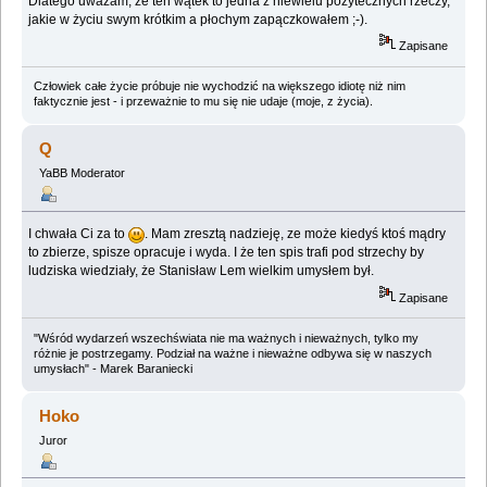
Dlatego uważam, że ten wątek to jedna z niewielu pożytecznych rzeczy,
jakie w życiu swym krótkim a płochym zapączkowałem ;-).
Zapisane
Człowiek całe życie próbuje nie wychodzić na większego idiotę niż nim
faktycznie jest - i przeważnie to mu się nie udaje (moje, z życia).
Q
YaBB Moderator
I chwała Ci za to
. Mam zresztą nadzieję, ze może kiedyś ktoś mądry
to zbierze, spisze opracuje i wyda. I że ten spis trafi pod strzechy by
ludziska wiedziały, że Stanisław Lem wielkim umysłem był.
Zapisane
"Wśród wydarzeń wszechświata nie ma ważnych i nieważnych, tylko my
różnie je postrzegamy. Podział na ważne i nieważne odbywa się w naszych
umysłach" - Marek Baraniecki
Hoko
Juror