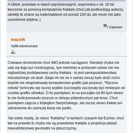
A
Obłok
, powstały w latach pięćdziesiątych, wyprzedza o ok. 20 lat
tworzone za pomocą komputerów fraktale (choć jak podkreślają autorzy,
obiekty te znane są matematykom od ponad 100 lat, ale może nie jako
uosobienie piękna..)
Zapisane
maziek
YaBB Administrator
Ciekawe doniesienie choć IMO jednak naciągane. Niestety chyba nie
uda się tego juz rozstrzygnąc, tym niemniej w podanym opisie nie ma
najbardziej podstawowej cechy fraktala - to jest samopodobienstwa
niezależnego od skali. Zdaje mi sie że o samej rzeczy było dość cicho
dopóki nie eksplodowały komputerowe grafiki (jak piszesz). "Ręczna
robota" kończyła się raczej szybko (szczegóły zaczynały być mniejsze od
czubka grafitu ołówka). O ile pamiętam, to na początku lat 80-tych słowo
to nie funkcjonowało jeszcze w obiegu półpotocznym jak teraz. Choć
pamiętam zajęcia z trójkątem Sierpińskiego, ale raczej słowo fraktal ani
odniesienie do szerszej klasy nie padło.
Tak sobie myślę, że nieco "fraktalny" w tamtych czasach był Escher, choć
tak na prawde to chyba nie są prawdziwe fraktale a projekcja jakiejś
nieeuklidesowej geometrii na płaszczyzną.