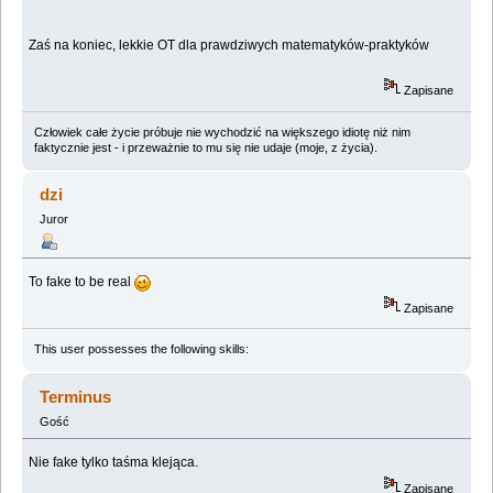
Zaś na koniec, lekkie OT dla prawdziwych matematyków-praktyków
Zapisane
Człowiek całe życie próbuje nie wychodzić na większego idiotę niż nim
faktycznie jest - i przeważnie to mu się nie udaje (moje, z życia).
dzi
Juror
To fake to be real
Zapisane
This user possesses the following skills:
Terminus
Gość
Nie fake tylko taśma klejąca.
Zapisane