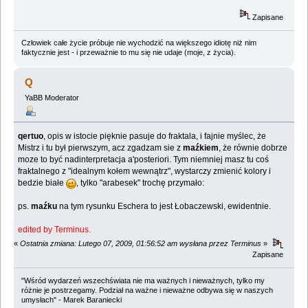
Zapisane
Człowiek całe życie próbuje nie wychodzić na większego idiotę niż nim
faktycznie jest - i przeważnie to mu się nie udaje (moje, z życia).
Q
YaBB Moderator
qertuo
, opis w istocie pięknie pasuje do fraktala, i fajnie myślec, że
Mistrz i tu był pierwszym, acz zgadzam sie z
maźkiem
, że równie dobrze
moze to być nadinterpretacja a'posteriori. Tym niemniej masz tu coś
fraktalnego z "idealnym kołem wewnątrz", wystarczy zmienić kolory i
bedzie białe
, tylko "arabesek" trochę przymało:
ps.
maźku
na tym rysunku Eschera to jest Łobaczewski, ewidentnie.
edited by Terminus.
«
Ostatnia zmiana: Lutego 07, 2009, 01:56:52 am wysłana przez Terminus
»
Zapisane
"Wśród wydarzeń wszechświata nie ma ważnych i nieważnych, tylko my
różnie je postrzegamy. Podział na ważne i nieważne odbywa się w naszych
umysłach" - Marek Baraniecki