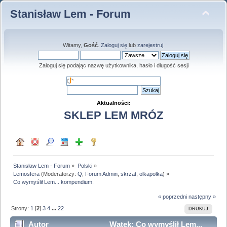
Stanisław Lem - Forum
Witamy,
Gość
.
Zaloguj się
lub
zarejestruj
.
Zaloguj się podając nazwę użytkownika, hasło i długość sesji
Aktualności:
SKLEP LEM MRÓZ
Stanisław Lem - Forum
»
Polski
»
Lemosfera
(Moderatorzy:
Q
,
Forum Admin
,
skrzat
,
olkapolka
) »
Co wymyślił Lem... kompendium.
« poprzedni
następny »
Strony:
1
[
2
]
3
4
...
22
DRUKUJ
Autor
Wątek: Co wymyślił Lem...