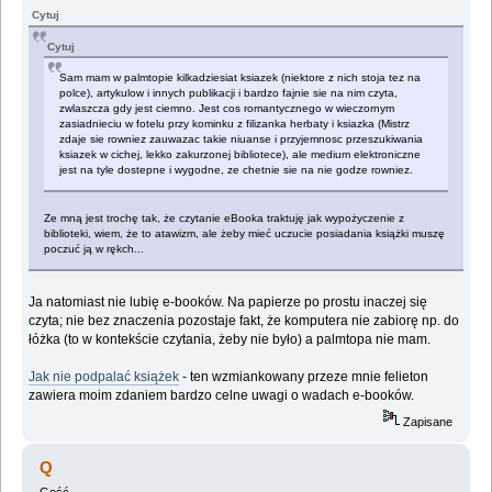
Cytuj
Cytuj
Sam mam w palmtopie kilkadziesiat ksiazek (niektore z nich stoja tez na
polce), artykulow i innych publikacji i bardzo fajnie sie na nim czyta,
zwlaszcza gdy jest ciemno. Jest cos romantycznego w wieczornym
zasiadnieciu w fotelu przy kominku z filizanka herbaty i ksiazka (Mistrz
zdaje sie rowniez zauwazac takie niuanse i przyjemnosc przeszukiwania
ksiazek w cichej, lekko zakurzonej bibliotece), ale medium elektroniczne
jest na tyle dostepne i wygodne, ze chetnie sie na nie godze rowniez.
Ze mną jest trochę tak, że czytanie eBooka traktuję jak wypożyczenie z
biblioteki, wiem, że to atawizm, ale żeby mieć uczucie posiadania książki muszę
poczuć ją w rękch...
Ja natomiast nie lubię e-booków. Na papierze po prostu inaczej się
czyta; nie bez znaczenia pozostaje fakt, że komputera nie zabiorę np. do
łóżka (to w kontekście czytania, żeby nie było) a palmtopa nie mam.
Jak nie podpalać książek
- ten wzmiankowany przeze mnie felieton
zawiera moim zdaniem bardzo celne uwagi o wadach e-booków.
Zapisane
Q