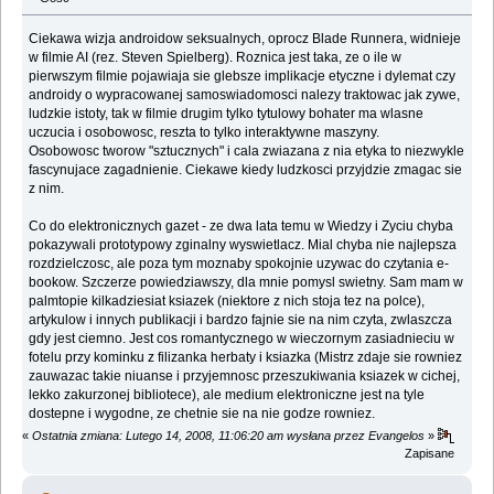
Ciekawa wizja androidow seksualnych, oprocz Blade Runnera, widnieje
w filmie AI (rez. Steven Spielberg). Roznica jest taka, ze o ile w
pierwszym filmie pojawiaja sie glebsze implikacje etyczne i dylemat czy
androidy o wypracowanej samoswiadomosci nalezy traktowac jak zywe,
ludzkie istoty, tak w filmie drugim tylko tytulowy bohater ma wlasne
uczucia i osobowosc, reszta to tylko interaktywne maszyny.
Osobowosc tworow "sztucznych" i cala zwiazana z nia etyka to niezwykle
fascynujace zagadnienie. Ciekawe kiedy ludzkosci przyjdzie zmagac sie
z nim.
Co do elektronicznych gazet - ze dwa lata temu w Wiedzy i Zyciu chyba
pokazywali prototypowy zginalny wyswietlacz. Mial chyba nie najlepsza
rozdzielczosc, ale poza tym moznaby spokojnie uzywac do czytania e-
bookow. Szczerze powiedziawszy, dla mnie pomysl swietny. Sam mam w
palmtopie kilkadziesiat ksiazek (niektore z nich stoja tez na polce),
artykulow i innych publikacji i bardzo fajnie sie na nim czyta, zwlaszcza
gdy jest ciemno. Jest cos romantycznego w wieczornym zasiadnieciu w
fotelu przy kominku z filizanka herbaty i ksiazka (Mistrz zdaje sie rowniez
zauwazac takie niuanse i przyjemnosc przeszukiwania ksiazek w cichej,
lekko zakurzonej bibliotece), ale medium elektroniczne jest na tyle
dostepne i wygodne, ze chetnie sie na nie godze rowniez.
«
Ostatnia zmiana: Lutego 14, 2008, 11:06:20 am wysłana przez Evangelos
»
Zapisane