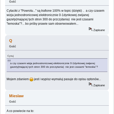
Gość
Cytaciki z "Powrotu..." są trafione 100% w topic (dzięki) .. a czy czasem
wizja jednostronicowej elektronicznie 0-1dynkowej zwijanej
gazety(mającej tych stron 300 do przczytania) nie jest czasami
"lemoska"?... bo próby prawie sam obserwowałem...
Zapisane
Q
Gość
Cytuj
a czy czasem wizja jednostronicowej elektronicznie 0-1dynkowej zwijanej
gazety(mającej tych stron 300 do przczytania) nie jest czasami "lemoska"?
Mojem zdaniem
jest i wypisz-wymaluj pasuje do opisu optonów...
Zapisane
Mieslaw
Gość
A co powiecie na to: