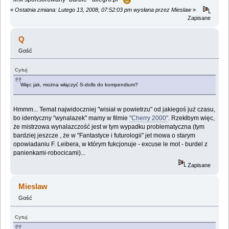
«
Ostatnia zmiana: Lutego 13, 2008, 07:52:03 pm wysłana przez Mieslaw
»
Zapisane
Q
Gość
Cytuj
Więc jak, można włączyć S-dolls do kompendium?
Hmmm... Temat najwidoczniej "wisiał w powietrzu" od jakiegoś już czasu,
bo identyczny "wynalazek" mamy w filmie
"Cherry 2000"
. Rzekłbym więc,
że mistrzowa wynalazczość jest w tym wypadku problematyczna (tym
bardziej jeszcze , że w "Fantastyce i futurologii" jet mowa o starym
opowiadaniu F. Leibera, w którym fukcjonuje - excuse le mot - burdel z
panienkami-robocicami)...
Zapisane
Mieslaw
Gość
Cytuj