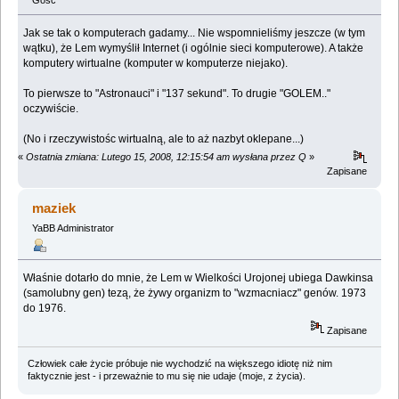
Gość
Jak se tak o komputerach gadamy... Nie wspomnieliśmy jeszcze (w tym
wątku), że Lem wymyślił Internet (i ogólnie sieci komputerowe). A także
komputery wirtualne (komputer w komputerze niejako).
To pierwsze to "Astronauci" i "137 sekund". To drugie "GOLEM.."
oczywiście.
(No i rzeczywistośc wirtualną, ale to aż nazbyt oklepane...)
«
Ostatnia zmiana: Lutego 15, 2008, 12:15:54 am wysłana przez Q
»
Zapisane
maziek
YaBB Administrator
Właśnie dotarło do mnie, że Lem w Wielkości Urojonej ubiega Dawkinsa
(samolubny gen) tezą, że żywy organizm to "wzmacniacz" genów. 1973
do 1976.
Zapisane
Człowiek całe życie próbuje nie wychodzić na większego idiotę niż nim
faktycznie jest - i przeważnie to mu się nie udaje (moje, z życia).