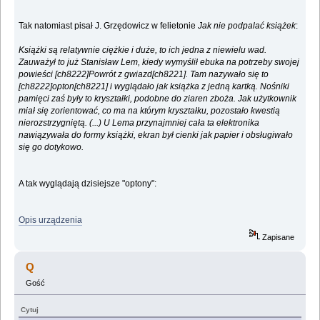
Tak natomiast pisał J. Grzędowicz w felietonie
Jak nie podpalać książek
:
Książki są relatywnie ciężkie i duże, to ich jedna z niewielu wad.
Zauważył to już Stanisław Lem, kiedy wymyślił ebuka na potrzeby swojej
powieści [ch8222]Powrót z gwiazd[ch8221]. Tam nazywało się to
[ch8222]opton[ch8221] i wyglądało jak książka z jedną kartką. Nośniki
pamięci zaś były to kryształki, podobne do ziaren zboża. Jak użytkownik
miał się zorientować, co ma na którym kryształku, pozostało kwestią
nierozstrzygniętą. (...) U Lema przynajmniej cała ta elektronika
nawiązywała do formy książki, ekran był cienki jak papier i obsługiwało
się go dotykowo.
A tak wyglądają dzisiejsze "optony":
Opis urządzenia
Zapisane
Q
Gość
Cytuj