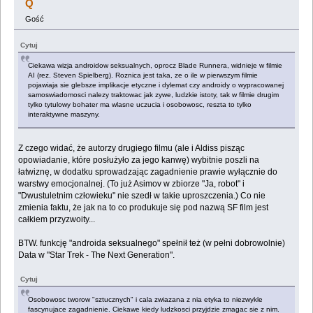
Q
Gość
Cytuj
Ciekawa wizja androidow seksualnych, oprocz Blade Runnera, widnieje w filmie
AI (rez. Steven Spielberg). Roznica jest taka, ze o ile w pierwszym filmie
pojawiaja sie glebsze implikacje etyczne i dylemat czy androidy o wypracowanej
samoswiadomosci nalezy traktowac jak zywe, ludzkie istoty, tak w filmie drugim
tylko tytulowy bohater ma wlasne uczucia i osobowosc, reszta to tylko
interaktywne maszyny.
Z czego widać, że autorzy drugiego filmu (ale i Aldiss pisząc
opowiadanie, które posłużyło za jego kanwę) wybitnie poszli na
łatwiznę, w dodatku sprowadzając zagadnienie prawie wyłącznie do
warstwy emocjonalnej. (To już Asimov w zbiorze "Ja, robot" i
"Dwustuletnim człowieku" nie szedł w takie uproszczenia.) Co nie
zmienia faktu, że jak na to co produkuje się pod nazwą SF film jest
całkiem przyzwoity...
BTW. funkcję "androida seksualnego" spełnił też (w pełni dobrowolnie)
Data w "Star Trek - The Next Generation".
Cytuj
Osobowosc tworow "sztucznych" i cala zwiazana z nia etyka to niezwykle
fascynujace zagadnienie. Ciekawe kiedy ludzkosci przyjdzie zmagac sie z nim.