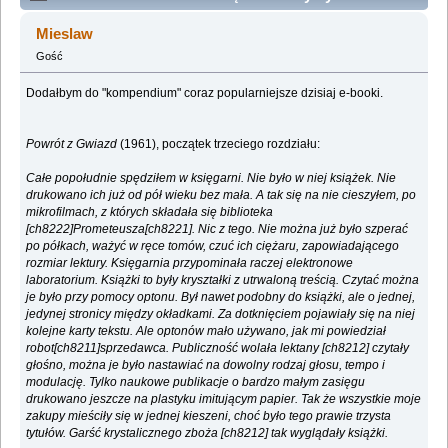
kompendium. (Przeczytany 784110 razy)
Mieslaw
Gość
Dodałbym do "kompendium" coraz popularniejsze dzisiaj e-booki.
Powrót z Gwiazd
(1961), początek trzeciego rozdziału:
Całe popołudnie spędziłem w księgarni. Nie było w niej książek. Nie
drukowano ich już od pół wieku bez mała. A tak się na nie cieszyłem, po
mikrofilmach, z których składała się biblioteka
[ch8222]Prometeusza[ch8221]. Nic z tego. Nie można już było szperać
po półkach, ważyć w ręce tomów, czuć ich ciężaru, zapowiadającego
rozmiar lektury. Księgarnia przypominała raczej elektronowe
laboratorium. Książki to były kryształki z utrwaloną treścią. Czytać można
je było przy pomocy optonu. Był nawet podobny do książki, ale o jednej,
jedynej stronicy między okładkami. Za dotknięciem pojawiały się na niej
kolejne karty tekstu. Ale optonów mało używano, jak mi powiedział
robot[ch8211]sprzedawca. Publiczność wolała lektany [ch8212] czytały
głośno, można je było nastawiać na dowolny rodzaj głosu, tempo i
modulację. Tylko naukowe publikacje o bardzo małym zasięgu
drukowano jeszcze na plastyku imitującym papier. Tak że wszystkie moje
zakupy mieściły się w jednej kieszeni, choć było tego prawie trzysta
tytułów. Garść krystalicznego zboża [ch8212] tak wyglądały książki.