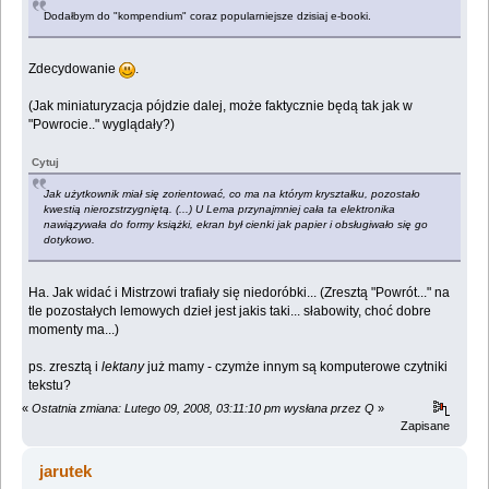
Dodałbym do "kompendium" coraz popularniejsze dzisiaj e-booki.
Zdecydowanie
.
(Jak miniaturyzacja pójdzie dalej, może faktycznie będą tak jak w
"Powrocie.." wyglądały?)
Cytuj
Jak użytkownik miał się zorientować, co ma na którym kryształku, pozostało
kwestią nierozstrzygniętą. (...) U Lema przynajmniej cała ta elektronika
nawiązywała do formy książki, ekran był cienki jak papier i obsługiwało się go
dotykowo.
Ha. Jak widać i Mistrzowi trafiały się niedoróbki... (Zresztą "Powrót..." na
tle pozostałych lemowych dzieł jest jakis taki... słabowity, choć dobre
momenty ma...)
ps. zresztą i
lektany
już mamy - czymże innym są komputerowe czytniki
tekstu?
«
Ostatnia zmiana: Lutego 09, 2008, 03:11:10 pm wysłana przez Q
»
Zapisane
jarutek