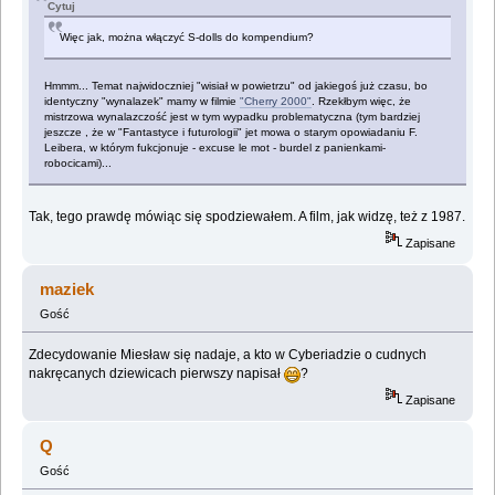
Cytuj
Więc jak, można włączyć S-dolls do kompendium?
Hmmm... Temat najwidoczniej "wisiał w powietrzu" od jakiegoś już czasu, bo
identyczny "wynalazek" mamy w filmie
"Cherry 2000"
. Rzekłbym więc, że
mistrzowa wynalazczość jest w tym wypadku problematyczna (tym bardziej
jeszcze , że w "Fantastyce i futurologii" jet mowa o starym opowiadaniu F.
Leibera, w którym fukcjonuje - excuse le mot - burdel z panienkami-
robocicami)...
Tak, tego prawdę mówiąc się spodziewałem. A film, jak widzę, też z 1987.
Zapisane
maziek
Gość
Zdecydowanie Miesław się nadaje, a kto w Cyberiadzie o cudnych
nakręcanych dziewicach pierwszy napisał
?
Zapisane
Q
Gość