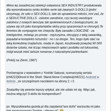
Mimo tej zasadniczej obiekcji osławiona SEX INDUSTRY produkowała
dla wysondowania rynku krótkie serie tak zwanych S-DOLLS (jedni
utrzymują, że szło o SEX DOLLS, lale do uprawiania miłości, inni zaś, że
o SEDUCTIVE DOLLS - zalotne uwodnice, czy raczej uwodzące
zalotnice z nowych tworzyw, tak spokrewnionych z biologicznymi, że
używa się ich jako transplantatów skóry przy oparzeniach w chirurgii).Te
femmes de compagnie nie chwyciły. Były zanadto LOGICZNE - za
inteligentne, mówiąc po prostu - mężczyzna, obcujący z taką sawantką,
popadał w kompleks niższości - no i za drogie. Ten, kogo było stać na
taką konkubinę (najtańsze, madę in Japan, kosztowały powyżej 90 000
dolarów sztuka, nie licząc miejscowych opłat i podatku od luksusów),
mógł wszak mieć tańsze romanse z naturalnymi partnerkami.
(
Pokój na Ziemi
, 1987)
Porównajcie z wywiadem z Yoshiki Sakurai, scenarzystą serialu
[ch8222]Ghost in the Shell: Stand Alone Complex[ch8221]:
Android w
dolinie
, ze szczególnym naciskiem na strony 2. i 3.
Znalazłby się pewnie lepszy artykuł, ale nie udało mi się. Więc jak,
można włączyć S-dolls do kompendium?
ps. Wyszukiwarka gazeta.pl dla zapytania"sex dolls" wyrzuciła mi jako
link sponsorowany "barbie - allegro.pl"