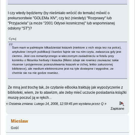
I czy wtedy będziemy (by nieśmiało wrócić do tematu) mówić o
prekursorstwie "GOLEMa XIV", czy też (niestety) "Rozprawy" lub
"Przyjaciela" (a może "2001 Odysei kosmicznej" lub wspomnianej
odsłony "ST")?
Cytuj
Sam mam w palmtopie kilkadziesiat ksiazek (niektore z nich stoja tez na polce),
artykulow i innych publikacji i bardzo fajnie sie na nim czyta, zwlaszcza gdy jest
ciemno. Jest cos romantycznego w wieczornym zasiadnieciu w fotelu przy
kominku z filizanka herbaty i ksiazka (Mistrz zdaje sie rowniez zauwazac takie
niuanse i przyjemnosc przeszukiwania ksiazek w cichej, lekko zakurzonej
bibliotece), ale medium elektroniczne jest na tyle dostepne i wygodne, ze
chetnie sie na nie godze rowniez.
Ze mną jest trochę tak, że czytanie eBooka traktuję jak wypożyczenie z
biblioteki, wiem, że to atawizm, ale żeby mieć uczucie posiadania książki
muszę poczuć ją w rękch...
«
Ostatnia zmiana: Lutego 14, 2008, 12:59:45 pm wysłana przez Q
»
Zapisane
Mieslaw
Gość