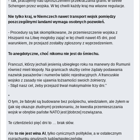
- Tak, pracujemy nad uproszczeniem przekraczania granic w strefie
Schengen przez wojska. W tej chwili każdy kraj ma własne regulacje.
Nie tylko kraj, w Niemczech nawet transport wojsk pomiędzy
poszczególnymi landami wymaga osobnych pozwoleń.
- Procedury są tak skomplikowane, że przemieszczenie wojska z
Hiszpanii na Litwę mogłoby zająć w tej chwili nawet 45 dni, pod
warunkiem, że przejazd zostałby zgłoszony z wyprzedzeniem.
To anegdotyczne, choć nikomu nie jest do śmiechu.
Francuzi, którzy jechali jesienią ubiegłego roku na manewry do Rumunii
również mieli kłopoty. Na granicach służby celne żądały podawania
nazwisk pasażerów i numerów tablic rejestracyjnych. A francuskie
wojsko z zasady nie ujawnia tożsamości swoich żołnierzy.
- Stąd nasz cel, żeby przejazd trwał maksymalnie trzy dni.”
*
O tym, że fabryki są budowane bez pośpiechu, wiedziałem, ale żyłem w
(jak się okazuje złudnym) przekonaniu, że kwestia przemieszczania
wojsk w obrębie państw NATO jest [dobrze] rozwiązana.
Te czterdzieści pięć dni to … brak słów.
Ale
to nie jest wina AI
, tylko cynicznych polityków, a w ostatecznym
rozrachunku gnuśnych ludów/społeczeństw.