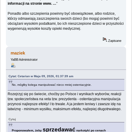
informacji na stronie www. …
”
Ponadto albo szczepienia powinny być obowiązkowe, albo rodzice,
którzy odmawiają zaszczepienia swoich dzieci (bo mogą) powinni być
obciążani wysokim podatkami, bo ich nieszczepione dzieci w przyszłości
wygenerują wysokie koszty opieki medycznej.
Zapisane
maziek
YaBB Administrator
Cytat: Cetarian w Maja 09, 2026, 01:37:39 am
No, mógłby kolega manipulować nieco mniej ostentacyjnie.
Rozejrzyj się po świecie, choćby po Polsce i wynikach wyborów, reakcji
tzw. społeczeństwa na veta tzw. prezydenta - ostentacyjna manipulacja
przynosi najlepsze efekty! I to trwałe. A ja jestem leniwy i zawsze idę na
łatwiznę - minimum wysiłku, maksimum efektu, najlepiej długotrwałego.
Cytuj
sprzedawać
Proponowałem, żeby
narkotyki po cenach