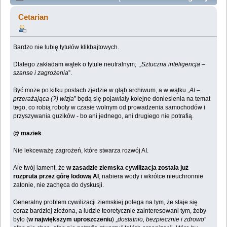
– szanse i zagrożenia (Przeczytany 24871 razy)
Cetarian
Bardzo nie lubię tytułów klikbajtowych.
Dlatego zakładam wątek o tytule neutralnym; „
Sztuczna inteligencja –
szanse i zagrożenia
”.
Być może po kilku postach zjedzie w głąb archiwum, a w wątku „
AI –
przerażająca (?)
wizja
” będą się pojawiały kolejne doniesienia na temat
tego, co robią roboty w czasie wolnym od prowadzenia samochodów i
przyszywania guzików - bo ani jednego, ani drugiego nie potrafią.
@ maziek
Nie lekceważę zagrożeń, które stwarza rozwój AI.
Ale twój lament, że
w zasadzie ziemska cywilizacja została już
rozpruta przez górę lodową AI
, nabiera wody i wkrótce nieuchronnie
zatonie, nie zachęca do dyskusji.
Generalny problem cywilizacji ziemskiej polega na tym, że staje się
coraz bardziej złożona, a ludzie teoretycznie zainteresowani tym, żeby
było (
w największym uproszczeniu
) „
dostatnio, bezpiecznie i zdrowo
”