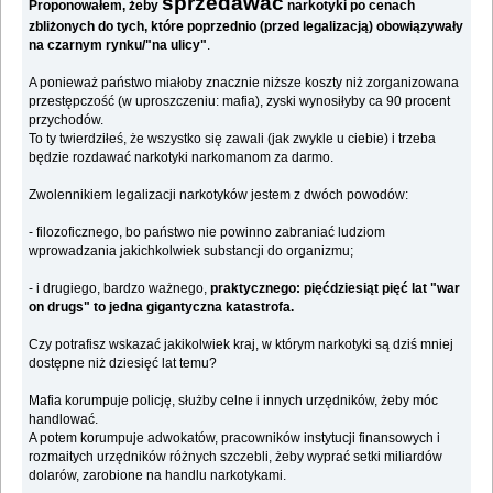
sprzedawać
Proponowałem, żeby
narkotyki po cenach
zbliżonych do tych, które poprzednio (przed legalizacją) obowiązywały
na czarnym rynku/"na ulicy"
.
A ponieważ państwo miałoby znacznie niższe koszty niż zorganizowana
przestępczość (w uproszczeniu: mafia), zyski wynosiłyby ca 90 procent
przychodów.
To ty twierdziłeś, że wszystko się zawali (jak zwykle u ciebie) i trzeba
będzie rozdawać narkotyki narkomanom za darmo.
Zwolennikiem legalizacji narkotyków jestem z dwóch powodów:
- filozoficznego, bo państwo nie powinno zabraniać ludziom
wprowadzania jakichkolwiek substancji do organizmu;
- i drugiego, bardzo ważnego,
praktycznego: pięćdziesiąt pięć lat "war
on drugs" to jedna gigantyczna katastrofa.
Czy potrafisz wskazać jakikolwiek kraj, w którym narkotyki są dziś mniej
dostępne niż dziesięć lat temu?
Mafia korumpuje policję, służby celne i innych urzędników, żeby móc
handlować.
A potem korumpuje adwokatów, pracowników instytucji finansowych i
rozmaitych urzędników różnych szczebli, żeby wyprać setki miliardów
dolarów, zarobione na handlu narkotykami.