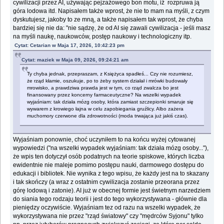
cywilizacji przez AI, używając pejzażowego bon motu, iż rozpruwa ją
góra lodowa itd. Napisałem także wprost, że nie to mam na myśli, z czym
dyskutujesz, jakoby to ze mną, a także napisałem tak wprost, że chyba
bardziej się nie da: "nie sądzę, że od AI się zawali cywilizacja - jeśli masz
na myśli naukę, naukowców, postęp naukowy i technologiczny itp.
Cytat: Cetarian w Maja 17, 2026, 10:42:23 pm
Cytat: maziek w Maja 09, 2026, 09:24:21 am
Ty chyba jednak, przepraszam, z Księżyca spadłeś... Czy nie rozumiesz,
że rząd kłamie, oszukuje, po to żeby system działał i mrówki budowały
mrowisko, a prawdziwa prawda jest w tym, co rząd zwalcza bo jest
finansowany przez koncerny farmaceutyczne? Na wszelki wypadek
wyjaśniam: tak działa mózg osoby, która zamiast szczepionki smaruje się
wywarem z krowiego łajna w celu zapobiegania gruźlicy. Albo zażera
muchomory czerwone dla zdrowotności (moda trwająca już jakiś czas).
Wyjaśniam ponownie, choć uczyniłem to na końcu wyżej cytowanej
wypowiedzi ("na wszelki wypadek wyjaśniam: tak działa mózg osoby..."),
że wpis ten dotyczył osób podatnych na teorie spiskowe, których liczba
ewidentnie nie maleje pomimo postępu nauki, darmowego dostępu do
edukacji i bibliotek. Nie wynika z tego wpisu, że każdy jest na to skazany
i tak skończy (a wraz z ostatnim cywilizacja zostanie przeorana przez
górę lodową i zatonie). AI już w obecnej formie jest świetnym narzedziem
do siania tego rodzaju teorii i jest do tego wykorzystywana - głównie dla
pieniędzy oczywiście. Wyjaśniam tez od razu na wszelki wypadek, że
wykorzystywana nie przez "rząd światowy" czy "mędrców Syjonu" tylko