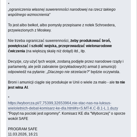
*
„
ograniczenia własnej suwerenności narodowej na rzecz takiego
wspólnego wzmocnienia
”
To jest albo bełkot, albo pomysły przepisane z notek Schroedera,
przywiezionych z Moskwy.
Nie trzeba ograniczać suwerenności,
żeby produkować broń,
powiększać i szkolić wojska, przeprowadzać wielonarodowe
ćwiczenia
(na większą skalę niż dotąd) itd., itp.
Decyzje, czy użyć tych wojsk, zostaną podjęte przez narodowe rządy i
parlamenty, ale jeśli zabraknie (przykładowych) armat (i amunicji)
odpowiedź na pytanie: „
Dlaczego nie strzelacie?
” będzie oczywista.
Broni i amunicji ciągle się produkuje w Unii o wiele za mało - ale
to nie
jest wina AI
.
*
https://wyborcza.pl/7,75399,32653964,nie-stac-nas-na-luksus-
wieloletnich-debat-komisarz-ke-dla.html#s=S.MT-K.C-B.1-L.1.duzy
"Popyt na pociski jest ogromny". Komisarz KE dla "Wyborczej" o sporze
wokół SAFE
PROGRAM SAFE
11.03.2026, 16:21