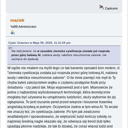
Zapisane
maziek
YaBB Administrator
Cytat: Cetarian w Maja 06, 2026, 11:11:29 pm
Ale twój lament, że
w zasadzie ziemska cywilizacja została już rozpruta
przez górę lodową AI
, nabiera wody i wkrótce nieuchronnie zatonie, nie
zachęca do dyskusji.
W ogóle nie miałem na myśli tego co tak barwnie opisałeś bon motem, iż
"ziemska cywilizacja została już rozpruta przez górę lodową AI, nabiera
wody i wkrótce nieuchronnie zatonie". O ile mnie pamięć nie myli to Ty
chyba byłeś założycielem wątku o czytaniu postępów fizyki przy
śniadaniu - czy jakoś tak. Moja wypowiedź jest o tym. Mianowicie że
jedna z najbardziej wyśrubowanych technologii, która teoretycznie
mogłaby być używana ku umądrzaniu ludzkości, służy wybornie do jej
ogłupiania. To jest rzucanie pereł przed wieprze i koszenie trawnika
angielską brzytwą w jednym. Oczywiście żadna w tym wina AI. To wcale
nie znaczy też, że cywilizacja zatonie. Po tym jak zwalczono
analfabetyzm i spowodowano, że większość ludzi kończy szkołę co
najmniej średnią nagle okazało się, że odwraca się trend (lub tylko
upadają płonne nadzieje, że tak to działa), że coraz więcej ludzi jest