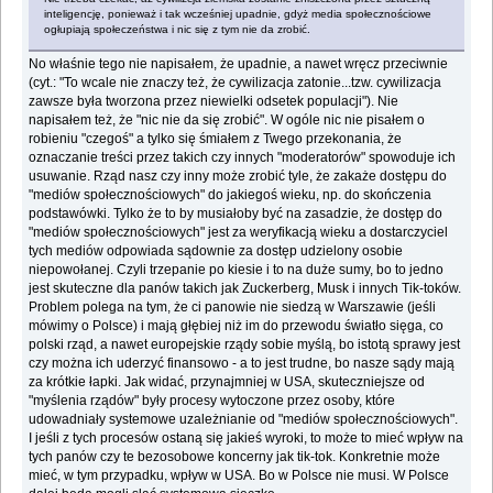
inteligencję, ponieważ i tak wcześniej upadnie, gdyż media społecznościowe
ogłupiają społeczeństwa i nic się z tym nie da zrobić.
No właśnie tego nie napisałem, że upadnie, a nawet wręcz przeciwnie
(cyt.: "To wcale nie znaczy też, że cywilizacja zatonie...tzw. cywilizacja
zawsze była tworzona przez niewielki odsetek populacji"). Nie
napisałem też, że "nic nie da się zrobić". W ogóle nic nie pisałem o
robieniu "czegoś" a tylko się śmiałem z Twego przekonania, że
oznaczanie treści przez takich czy innych "moderatorów" spowoduje ich
usuwanie. Rząd nasz czy inny może zrobić tyle, że zakaże dostępu do
"mediów społecznościowych" do jakiegoś wieku, np. do skończenia
podstawówki. Tylko że to by musiałoby być na zasadzie, że dostęp do
"mediów społecznościowych" jest za weryfikacją wieku a dostarczyciel
tych mediów odpowiada sądownie za dostęp udzielony osobie
niepowołanej. Czyli trzepanie po kiesie i to na duże sumy, bo to jedno
jest skuteczne dla panów takich jak Zuckerberg, Musk i innych Tik-toków.
Problem polega na tym, że ci panowie nie siedzą w Warszawie (jeśli
mówimy o Polsce) i mają głębiej niż im do przewodu światło sięga, co
polski rząd, a nawet europejskie rządy sobie myślą, bo istotą sprawy jest
czy można ich uderzyć finansowo - a to jest trudne, bo nasze sądy mają
za krótkie łapki. Jak widać, przynajmniej w USA, skuteczniejsze od
"myślenia rządów" były procesy wytoczone przez osoby, które
udowadniały systemowe uzależnianie od "mediów społecznościowych".
I jeśli z tych procesów ostaną się jakieś wyroki, to może to mieć wpływ na
tych panów czy te bezosobowe koncerny jak tik-tok. Konkretnie może
mieć, w tym przypadku, wpływ w USA. Bo w Polsce nie musi. W Polsce