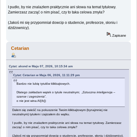
I pudło, by nie znalazłem praktycznie ani słowa na temat tytułowy.
Zamierzasz zacząć o nim pisać, czy to taka celowa zmyła?
(Jakoś mi się przypomniał dowcip o studencie, profesorze, słoniu i
dżdżownicy).
Zapisane
Cetarian
Cytat: akond w Maja 07, 2026, 10:15:34 am
Cytat: Cetarian w Maja 06, 2026, 11:11:29 pm
Bardzo nie lubię tytułów klikbajtowych.
Dlatego zakładam wątek o tytule neutralnym; „
Sztuczna inteligencja –
szanse i zagrożenia
”.
o nie jest wina AI[/b])
Dałem się zwieść na pokuszenie Twoim klikbajtowym (bynajmniej nie
neutralnym) tytułem i zajrzałem do wątku.
I pudło, by nie znalazłem praktycznie ani słowa na temat tytułowy. Zamierzasz
zacząć o nim pisać, czy to taka celowa zmyła?
(Jakoś mi się przypomniał dowcip o studencie, profesorze, słoniu i dżdżownicy).