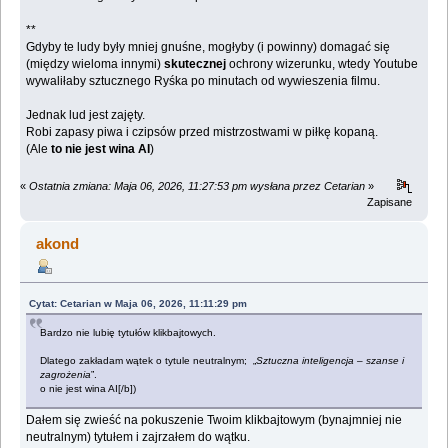
**
Gdyby te ludy były mniej gnuśne, mogłyby (i powinny) domagać się
(między wieloma innymi)
skutecznej
ochrony wizerunku, wtedy Youtube
wywaliłaby sztucznego Ryśka po minutach od wywieszenia filmu.
Jednak lud jest zajęty.
Robi zapasy piwa i czipsów przed mistrzostwami w piłkę kopaną.
(Ale
to nie jest wina AI
)
«
Ostatnia zmiana: Maja 06, 2026, 11:27:53 pm wysłana przez Cetarian
»
Zapisane
akond
Cytat: Cetarian w Maja 06, 2026, 11:11:29 pm
Bardzo nie lubię tytułów klikbajtowych.
Dlatego zakładam wątek o tytule neutralnym; „
Sztuczna inteligencja – szanse i
zagrożenia
”.
o nie jest wina AI[/b])
Dałem się zwieść na pokuszenie Twoim klikbajtowym (bynajmniej nie
neutralnym) tytułem i zajrzałem do wątku.