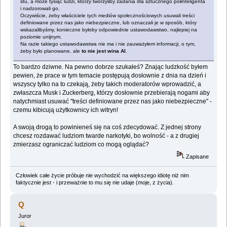
stu, a może tysiąc ludzi, którzy tworzyliby zadania dla sztucznego półinteligenta
i nadzorowali go.
Oczywiście, żeby właściciele tych mediów społecznościowych usuwali treści
definiowane przez nas jako niebezpieczne, lub oznaczali je w sposób, który
wskazalibyśmy, konieczne byłoby odpowiednie ustawodawstwo, najlepiej na
poziomie unijnym.
Na razie takiego ustawodawstwa nie ma i nie zauważyłem informacji, o tym,
żeby było planowane, ale
to nie jest wina AI
.
To bardzo dziwne. Na pewno dobrze szukałeś? Znając ludzkość byłem
pewien, że prace w tym temacie postępują dosłownie z dnia na dzień i
wszyscy tylko na to czekają, żeby takich moderatorów wprowadzić, a
zwłaszcza Musk i Zuckerberg, którzy dosłownie przebierają nogami aby
natychmiast usuwać "treści definiowane przez nas jako niebezpieczne" -
czemu kibicują użytkownicy ich witryn!
A swoją drogą to powinieneś się na coś zdecydować. Z jednej strony
chcesz rozdawać ludziom twarde narkotyki, bo wolność - a z drugiej
zmierzasz ograniczać ludziom co mogą oglądać?
Zapisane
Człowiek całe życie próbuje nie wychodzić na większego idiotę niż nim
faktycznie jest - i przeważnie to mu się nie udaje (moje, z życia).
Q
Juror