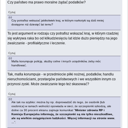
Czy państwo ma prawo moralne żądać podatków?
Cytuj
Czy potrafisz wskazać jakikolwiek kraj, w którym narkotyki są dziś mniej
dostępne niż dziesięć lat temu?
To jest argument w rodzaju czy potrafisz wskazać kraj, w którym rzadziej
się wykrywa raka bo od kilkudziesięciu lat idzie dużo pieniędzy na jego
zwalczanie - profilaktyczne i leczenie.
Cytuj
Mafia korumpuje policję, służby celne i innych urzędników, żeby móc
handlować.
Tak, mafia korumpuje - w przedmiocie piłki nożnej, podatków, handlu
nieruchomościami, przetargów państwowych i we wszystkim innym co
przynosi zyski. Może zwalczanie tego też skasować?
Cytuj
Ale tak na szybko: można by np. doprowadzić do tego, że osobnik (lub
osobnica) w ramach wolności opowiada w sieci, że szczepionki szkodzą, ale
dolne ca 30 procent ekranu zajmuje komunikat "
Minister zdrowia RP i
Komisja Europejska informują, że szczepionki są nie tylko nieszkodliwe,
ale są wielkim osiągnięciem ludzkości. Więcej informacji na stronie www.
…
”.