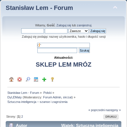
Stanisław Lem - Forum
Witamy,
Gość
.
Zaloguj się
lub
zarejestruj
.
Zaloguj się podając nazwę użytkownika, hasło i długość sesji
Aktualności:
SKLEP LEM MRÓZ
Stanisław Lem - Forum
»
Polski
»
DyLEMaty
(Moderatorzy:
Forum Admin
,
skrzat
) »
Sztuczna inteligencja – szanse i zagrożenia
« poprzedni
następny »
Strony: [
1
]
2
DRUKUJ
Autor
Wątek: Sztuczna inteligencja