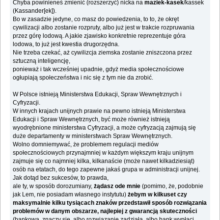
Chyba powinieneś zmienić (rozszerzyć) nicka na
maziek-kasek
/kassek
(Kassander[ek]).
Bo w zasadzie jedyne, co masz do powiedzenia, to to, że okręt
cywilizacji albo zostanie rozpruty, albo już jest w trakcie rozpruwania
przez górę lodową. A jakie zjawisko konkretnie reprezentuje góra
lodowa, to już jest kwestia drugorzędna.
Nie trzeba czekać, aż cywilizcja ziemska zostanie zniszczona przez
sztuczną inteligencję,
ponieważ i tak wcześniej upadnie, gdyż media społecznościowe
ogłupiają społeczeństwa i nic się z tym nie da zrobić.
W Polsce istnieją Ministerstwa Edukacji, Spraw Wewnętrznych i
Cyfryzacji.
W innych krajach unijnych prawie na pewno istnieją Ministerstwa
Edukacji i Spraw Wewnętrznych, być może również istnieją
wyodrębnione ministerstwa Cyfryzacji, a może cyfryzacją zajmują się
duże departamenty w ministerstwach Spraw Wewnętrznych.
Wolno domniemywać, że problemem regulacji mediów
społecznościowych przynajmniej w każdym większym kraju unijnym
zajmuje się co najmniej kilka, kilkanaście (może nawet kilkadziesiąt)
osób na etatach, do tego zapewne jakaś grupa w administracji unijnej.
Jak dotąd bez sukcesów, to prawda,
ale ty, w sposób dorozumiany,
żądasz ode mnie
(pomimo, że, podobnie
jak Lem, nie posiadam własnego instytutu)
żebym w kilkuset czy
maksymalnie kilku tysiącach znaków przedstawił sposób rozwiązania
problemów w danym obszarze, najlepiej z gwarancją skuteczności
(bankową, znaczy się, albo rozwiązanie zadziała, albo bank wypłaci