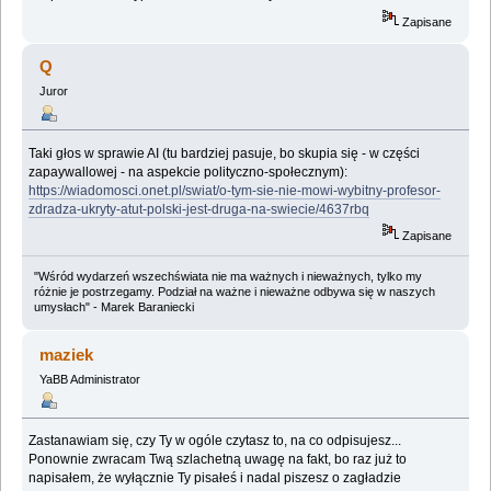
Zapisane
Q
Juror
Taki głos w sprawie AI (tu bardziej pasuje, bo skupia się - w części
zapaywallowej - na aspekcie polityczno-społecznym):
https://wiadomosci.onet.pl/swiat/o-tym-sie-nie-mowi-wybitny-profesor-
zdradza-ukryty-atut-polski-jest-druga-na-swiecie/4637rbq
Zapisane
"Wśród wydarzeń wszechświata nie ma ważnych i nieważnych, tylko my
różnie je postrzegamy. Podział na ważne i nieważne odbywa się w naszych
umysłach" - Marek Baraniecki
maziek
YaBB Administrator
Zastanawiam się, czy Ty w ogóle czytasz to, na co odpisujesz...
Ponownie zwracam Twą szlachetną uwagę na fakt, bo raz już to
napisałem, że wyłącznie Ty pisałeś i nadal piszesz o zagładzie