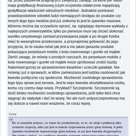
np. przez jutuberów pragnących zwiększyć zasięgi, za które per saldo
maja gratyfikację finansową (czym oczywista ostatecznie napędzają
gratyfikacje właścicieli odnośnych mediów). Jednakże ponieważ
prawdopodobnie odsetek ludzi niemających dostępu do youtube czy
innych tego typu mediów jest już znikomy to jest to zjawisko masowe,
któremu można się oczywiście oprzeć, np. oglądając darmowe wykłady z
najlepszych uniwersytetów, tylko po pierwsze musi się chcieć dokonać
wysiłku umysłowego zamiast przyswajania papki a po drugie trzeba
mieć to wewnętrzne przekonanie, a przynajmniej gotowość do jego
przyjęcia, że to nauka mówi jak jest a nie jakaś gwiazda youtube
pokazująca perpetuum mobile z koła rowerowego i gumki od majtek.
Zwróć uwagę, że mówię o prostych rzeczach, bo perpetuum mobile z
koła rowerowego i gumki od majtek może spróbować zrobić każdy.
Natomiast gorzej ze sprawdzeniem kwarków i ucieczki galaktyk. Nie
mówiąc już o sprawach, w które zamieszana jest ludzka osobowość jak
kwestie polityczne czy społeczne. Możliwość osobistego sprawdzenia
tego typu spraw jest zerowa. Jest to więc kwestia ukształtowania osoby,
komu czy czemu daje wiarę. Przykład? Szczepionki. Szczepionki są
dość blisko możliwości osobistego sprawdzenia, jeśli tylko ktoś chce
sięgnąć do statystyk i dać im wiarę. No ale ruch antyszczepionkowy ma
się dobrze a nawet mam wrażenie, że coraz lepiej.
Cytuj
Bo w zasadzie jedyne, co masz do powiedzenia, to to, że okręt cywilizacji albo
zostanie rozpruty, albo już jest w trakcie rozpruwania przez górę lodową. A jakie
zjawisko konkretnie reprezentuje góra lodowa, to już jest kwestia drugorzędna.
Nie trzeba czekać, aż cywilizcja ziemska zostanie zniszczona przez sztuczną