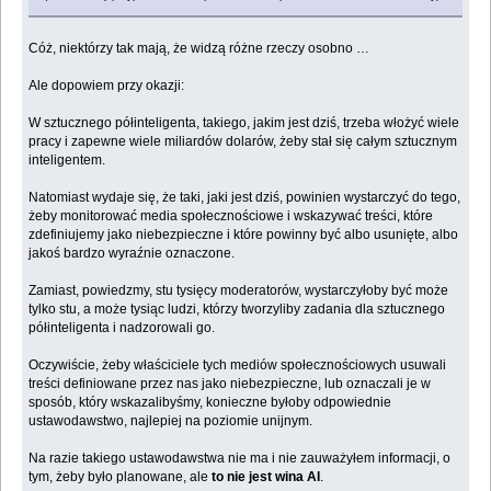
Cóż, niektórzy tak mają, że widzą różne rzeczy osobno …
Ale dopowiem przy okazji:
W sztucznego półinteligenta, takiego, jakim jest dziś, trzeba włożyć wiele
pracy i zapewne wiele miliardów dolarów, żeby stał się całym sztucznym
inteligentem.
Natomiast wydaje się, że taki, jaki jest dziś, powinien wystarczyć do tego,
żeby monitorować media społecznościowe i wskazywać treści, które
zdefiniujemy jako niebezpieczne i które powinny być albo usunięte, albo
jakoś bardzo wyraźnie oznaczone.
Zamiast, powiedzmy, stu tysięcy moderatorów, wystarczyłoby być może
tylko stu, a może tysiąc ludzi, którzy tworzyliby zadania dla sztucznego
półinteligenta i nadzorowali go.
Oczywiście, żeby właściciele tych mediów społecznościowych usuwali
treści definiowane przez nas jako niebezpieczne, lub oznaczali je w
sposób, który wskazalibyśmy, konieczne byłoby odpowiednie
ustawodawstwo, najlepiej na poziomie unijnym.
Na razie takiego ustawodawstwa nie ma i nie zauważyłem informacji, o
tym, żeby było planowane, ale
to nie jest wina AI
.