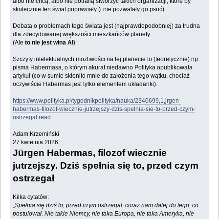
albo nie chcą, albo nie potrafią stworzyć takich organizacji, które by
skutecznie ten świat poprawiały (i nie pozwalały go psuć).
Debata o problemach tego świata jest (najprawdopodobniej) za trudna
dla zdecydowanej większości mieszkańców planety.
(Ale
to nie jest wina AI
)
Szczyty intelektualnych możliwości na tej planecie to (teoretycznie) np.
pisma Habermasa, o którym akurat niedawno Polityka opublikowała
artykuł (co w sumie skłoniło mnie do założenia tego wątku, chociaż
oczywiście Habermas jest tylko elementem układanki).
https://www.polityka.pl/tygodnikpolityka/nauka/2340699,1,jrgen-
habermas-filozof-wiecznie-jutrzejszy-dzis-spelnia-sie-to-przed-czym-
ostrzegal.read
Adam Krzemiński
27 kwietnia 2026
Jürgen Habermas, filozof wiecznie
jutrzejszy. Dziś spełnia się to, przed czym
ostrzegał
Kilka cytatów:
„
Spełnia się dziś to, przed czym ostrzegał; coraz nam dalej do tego, co
postulował. Nie takie Niemcy, nie taka Europa, nie taka Ameryka, nie