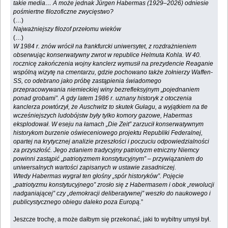
takie media… A może jednak Jürgen Habermas (1929–2026) odniesie
pośmiertne filozoficzne zwycięstwo?
(…)
Najważniejszy filozof przełomu wieków
(…)
W 1984 r. znów wrócił na frankfurcki uniwersytet, z rozdrażnieniem
obserwując konserwatywny zwrot w republice Helmuta Kohla. W 40.
rocznicę zakończenia wojny kanclerz wymusił na prezydencie Reaganie
wspólną wizytę na cmentarzu, gdzie pochowano także żołnierzy Waffen-
SS, co odebrano jako próbę zastąpienia świadomego
przepracowywania niemieckiej winy bezrefleksyjnym „pojednaniem
ponad grobami”. A gdy latem 1986 r. uznany historyk z otoczenia
kanclerza powtórzył, że Auschwitz to skutek Gułagu, a wyjątkiem na tle
wcześniejszych ludobójstw były tylko komory gazowe, Habermas
eksplodował. W eseju na łamach „Die Zeit” zarzucił konserwatywnym
historykom burzenie oświeceniowego projektu Republiki Federalnej,
opartej na krytycznej analizie przeszłości i poczuciu odpowiedzialności
za przyszłość. Jego zdaniem tradycyjny patriotyzm etniczny Niemcy
powinni zastąpić „patriotyzmem konstytucyjnym” – przywiązaniem do
uniwersalnych wartości zapisanych w ustawie zasadniczej.
Wtedy Habermas wygrał ten głośny „spór historyków”. Pojęcie
„patriotyzmu konstytucyjnego” zrosło się z Habermasem i obok „rewolucji
nadganiającej” czy „demokracji deliberatywnej” weszło do naukowego i
publicystycznego obiegu daleko poza Europą.
”
Jeszcze trochę, a może dałbym się przekonać, jaki to wybitny umysł był.