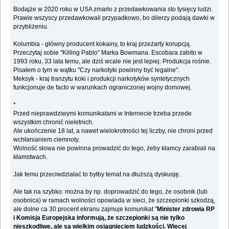
Bodajże w 2020 roku w USA zmarło z przedawkowania sto tysięcy ludzi.
Prawie wszyscy przedawkowali przypadkowo, bo dilerzy podają dawki w
przybliżeniu.
Kolumbia - główny producent kokainy, to kraj przeżarty korupcją.
Przeczytaj sobie "Killing Pablo" Marka Bowmana. Escobara zabito w
1993 roku, 33 lata temu, ale dziś wcale nie jest lepiej. Produkcja rośnie.
Pisałem o tym w wątku "Czy narkotyki powinny być legalne".
Meksyk - kraj tranzytu koki i produkcji narkotyków syntetycznych
funkcjonuje de facto w warunkach ograniczonej wojny domowej.
*
Przed nieprawdziwymi komunikatami w Internecie trzeba przede
wszystkim chronić nieletnich.
Ale ukończenie 18 lat, a nawet wielokrotności tej liczby, nie chroni przed
wchłanianiem ciemnoty.
Wolność słowa nie powinna prowadzić do tego, żeby kłamcy zarabiali na
kłamstwach.
Jak temu przeciwdziałać to byłby temat na dłuższą dyskusję.
Ale tak na szybko: można by np. doprowadzić do tego, że osobnik (lub
osobnica) w ramach wolności opowiada w sieci, że szczepionki szkodzą,
ale dolne ca 30 procent ekranu zajmuje komunikat "
Minister zdrowia RP
i Komisja Europejska informują, że szczepionki są nie tylko
nieszkodliwe, ale są wielkim osiągnięciem ludzkości. Więcej