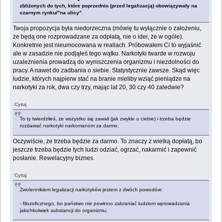
zbliżonych do tych, które poprzednio (przed legalizacją) obowiązywały na
czarnym rynku/"na ulicy"
.
Twoja propozycja była niedorzeczna (mówię tu wyłącznie o założeniu,
że będą one rozprowadzane za odpłatą, nie o idei, że w ogóle).
Konkretnie jest nieumocowana w realiach. Próbowałem Ci to wyjaśnić
ale w zasadzie nie podjąłeś tego wątku. Narkotyki twarde w rozwoju
uzależnienia prowadzą do wyniszczenia organizmu i niezdolności do
pracy. A nawet do zadbania o siebie. Statystycznie zawsze. Skąd więc
ludzie, których najpierw stać na branie mieliby wziąć pieniądze na
narkotyki za rok, dwa czy trzy, mając lat 20, 30 czy 40 zaledwie?
Cytuj
To ty twierdziłeś, że wszystko się zawali (jak zwykle u ciebie) i trzeba będzie
rozdawać narkotyki narkomanom za darmo.
Oczywiście, że trzeba będzie za darmo. To znaczy z wielką dopłatą, bo
jeszcze trzeba będzie tych ludzi odziać, ogrzać, nakarmić i zapewnić
posłanie. Rewelacyjny biznes.
Cytuj
Zwolennikiem legalizacji narkotyków jestem z dwóch powodów:
- filozoficznego, bo państwo nie powinno zabraniać ludziom wprowadzania
jakichkolwiek substancji do organizmu;