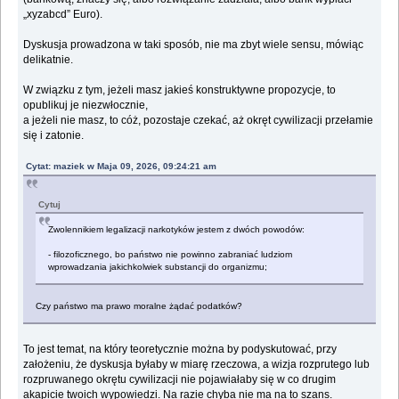
„xyzabcd” Euro).
Dyskusja prowadzona w taki sposób, nie ma zbyt wiele sensu, mówiąc
delikatnie.
W związku z tym, jeżeli masz jakieś konstruktywne propozycje, to
opublikuj je niezwłocznie,
a jeżeli nie masz, to cóż, pozostaje czekać, aż okręt cywilizacji przełamie
się i zatonie.
Cytat: maziek w Maja 09, 2026, 09:24:21 am
Cytuj
Zwolennikiem legalizacji narkotyków jestem z dwóch powodów:
- filozoficznego, bo państwo nie powinno zabraniać ludziom
wprowadzania jakichkolwiek substancji do organizmu;
Czy państwo ma prawo moralne żądać podatków?
To jest temat, na który teoretycznie można by podyskutować, przy
założeniu, że dyskusja byłaby w miarę rzeczowa, a wizja rozprutego lub
rozpruwanego okrętu cywilizacji nie pojawiałaby się w co drugim
akapicie twoich wypowiedzi. Na razie chyba nie ma na to szans.