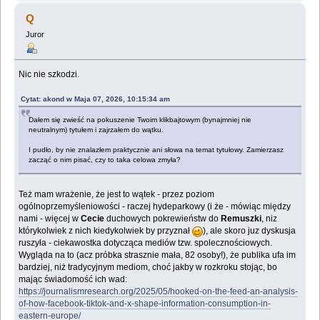
Q
Juror
Nic nie szkodzi.
Cytat: akond w Maja 07, 2026, 10:15:34 am
Dałem się zwieść na pokuszenie Twoim klikbajtowym (bynajmniej nie
neutralnym) tytułem i zajrzałem do wątku.
I pudło, by nie znalazłem praktycznie ani słowa na temat tytułowy. Zamierzasz
zacząć o nim pisać, czy to taka celowa zmyła?
Też mam wrażenie, że jest to wątek - przez poziom
ogólnoprzemyśleniowości - raczej hydeparkowy (i że - mówiąc między
nami - więcej w
Cecie
duchowych pokrewieństw do
Remuszki
, niz
którykolwiek z nich kiedykolwiek by przyznał
), ale skoro juz dyskusja
ruszyła - ciekawostka dotycząca mediów tzw. spolecznościowych.
Wygląda na to (acz próbka strasznie mała, 82 osoby!), że publika ufa im
bardziej, niż tradycyjnym mediom, choć jakby w rozkroku stojąc, bo
mając świadomość ich wad:
https://journalismresearch.org/2025/05/hooked-on-the-feed-an-analysis-
of-how-facebook-tiktok-and-x-shape-information-consumption-in-
eastern-europe/