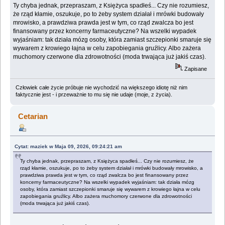
Ty chyba jednak, przepraszam, z Księżyca spadłeś... Czy nie rozumiesz,
że rząd kłamie, oszukuje, po to żeby system działał i mrówki budowały
mrowisko, a prawdziwa prawda jest w tym, co rząd zwalcza bo jest
finansowany przez koncerny farmaceutyczne? Na wszelki wypadek
wyjaśniam: tak działa mózg osoby, która zamiast szczepionki smaruje się
wywarem z krowiego łajna w celu zapobiegania gruźlicy. Albo zażera
muchomory czerwone dla zdrowotności (moda trwająca już jakiś czas).
Zapisane
Człowiek całe życie próbuje nie wychodzić na większego idiotę niż nim
faktycznie jest - i przeważnie to mu się nie udaje (moje, z życia).
Cetarian
Cytat: maziek w Maja 09, 2026, 09:24:21 am
Ty chyba jednak, przepraszam, z Księżyca spadłeś... Czy nie rozumiesz, że
rząd kłamie, oszukuje, po to żeby system działał i mrówki budowały mrowisko, a
prawdziwa prawda jest w tym, co rząd zwalcza bo jest finansowany przez
koncerny farmaceutyczne? Na wszelki wypadek wyjaśniam: tak działa mózg
osoby, która zamiast szczepionki smaruje się wywarem z krowiego łajna w celu
zapobiegania gruźlicy. Albo zażera muchomory czerwone dla zdrowotności
(moda trwająca już jakiś czas).