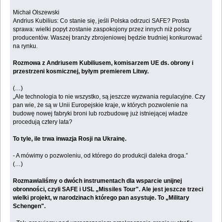
Michał Olszewski
Andrius Kubilius: Co stanie się, jeśli Polska odrzuci SAFE? Prosta
sprawa: wielki popyt zostanie zaspokojony przez innych niż polscy
producentów. Waszej branży zbrojeniowej będzie trudniej konkurować
na rynku.
Rozmowa z Andriusem Kubiliusem, komisarzem UE ds. obrony i
przestrzeni kosmicznej, byłym premierem Litwy.
(…)
„Ale technologia to nie wszystko, są jeszcze wyzwania regulacyjne. Czy
pan wie, że są w Unii Europejskie kraje, w których pozwolenie na
budowę nowej fabryki broni lub rozbudowę już istniejącej władze
procedują cztery lata?
To tyle, ile trwa inwazja Rosji na Ukrainę.
- A mówimy o pozwoleniu, od którego do produkcji daleka droga.”
(…)
Rozmawialiśmy o dwóch instrumentach dla wsparcie unijnej
obronności, czyli SAFE i USL „Missiles Tour". Ale jest jeszcze trzeci
wielki projekt, w narodzinach którego pan asystuje. To „Military
Schengen".