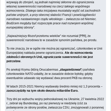
wzywają do zbrojeń, są jednak najmniej skłonne do ograniczenia
własnej suwerenności narodowej na rzecz takiego wspólnego
wzmocnienia. Dlatego taka inicjatywa musiałaby wyjść od zachodnich
państw unijnych, a przy obecnej słabości Francji i powściągliwości
narodowo nastawionego rządu włoskiego – zwłaszcza od Niemiec.
Bodźcem mogłyby być rozpoczęte prace nad rozwojem wspólnej
europejskiej obrony
”.
„
Najważniejszy filozof przełomu wieków
” nie rozumiał [
??!!
], że
suwerenność narodowa to w zasadzie synonim państwa, po prostu.
To nie znaczy, że w ogóle nie można jej ograniczać, członkostwo w Unii
Europejskiej nakłada pewne ograniczenia.
Ale do wzmocnienia
zdolności obronnych Unii, ograniczanie suwerenności nie jest
potrzebne
.
Po aneksji Krymu (którą Onucabermas „
zbagatelizował
”) państwa
członkowskie NATO ustaliły, że w zasadzie dobrze byłoby, gdyby
ewentualnie udawało się wydawać dwa procent PKB na obronę.
W latach 2015-2021 Niemcy wydawały średnio mniej niż 1,3 procenta –
zaoszczędziły na tym około dwustu miliardów Euro.
Trzy dni po wybuchu wojny pełnoskalowej na Ukrainie, 27 kwietnia 2022
r., zebrał się Bundestag, po raz pierwszy w niedzielę (cóż za
poświęcenie ze strony posłów, zwłaszcza CDU, zrezygnowali z porannej