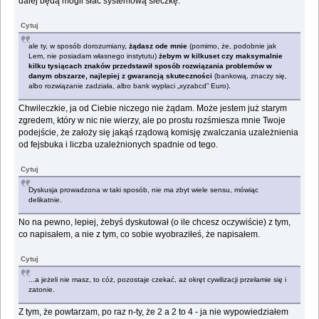
dalej będą mogli słać systemową sieczkę.
Cytuj
ale ty, w sposób dorozumiany,
żądasz ode mnie
(pomimo, że, podobnie jak
Lem, nie posiadam własnego instytutu)
żebym w kilkuset czy maksymalnie
kilku tysiącach znaków przedstawił sposób rozwiązania problemów w
danym obszarze, najlepiej z gwarancją skuteczności
(bankową, znaczy się,
albo rozwiązanie zadziała, albo bank wypłaci „xyzabcd” Euro).
Chwileczkie, ja od Ciebie niczego nie żądam. Może jestem już starym
zgredem, który w nic nie wierzy, ale po prostu rozśmiesza mnie Twoje
podejście, że założy się jakąś rządową komisję zwalczania uzależnienia
od fejsbuka i liczba uzależnionych spadnie od tego.
Cytuj
Dyskusja prowadzona w taki sposób, nie ma zbyt wiele sensu, mówiąc
delikatnie.
No na pewno, lepiej, żebyś dyskutował (o ile chcesz oczywiście) z tym,
co napisałem, a nie z tym, co sobie wyobraziłeś, że napisałem.
Cytuj
...a jeżeli nie masz, to cóż, pozostaje czekać, aż okręt cywilizacji przełamie się i
zatonie.
Z tym, że powtarzam, po raz n-ty, że 2 a 2 to 4 - ja nie wypowiedziałem