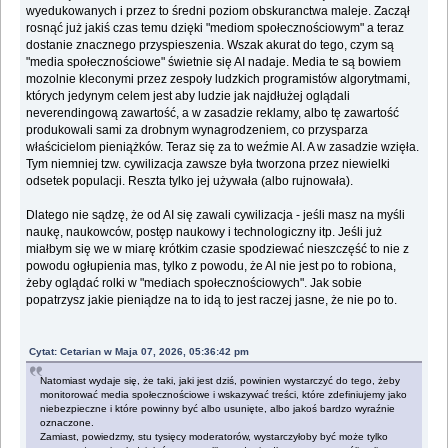
wyedukowanych i przez to średni poziom obskuranctwa maleje. Zaczął
rosnąć już jakiś czas temu dzięki "mediom społecznościowym" a teraz
dostanie znacznego przyspieszenia. Wszak akurat do tego, czym są
"media społecznościowe" świetnie się AI nadaje. Media te są bowiem
mozolnie kleconymi przez zespoły ludzkich programistów algorytmami,
których jedynym celem jest aby ludzie jak najdłużej oglądali
neverendingową zawartość, a w zasadzie reklamy, albo tę zawartość
produkowali sami za drobnym wynagrodzeniem, co przysparza
właścicielom pieniążków. Teraz się za to weźmie AI. A w zasadzie wzięła.
Tym niemniej tzw. cywilizacja zawsze była tworzona przez niewielki
odsetek populacji. Reszta tylko jej używała (albo rujnowała).
Dlatego nie sądzę, że od AI się zawali cywilizacja - jeśli masz na myśli
naukę, naukowców, postęp naukowy i technologiczny itp. Jeśli już
miałbym się we w miarę krótkim czasie spodziewać nieszczęść to nie z
powodu ogłupienia mas, tylko z powodu, że AI nie jest po to robiona,
żeby oglądać rolki w "mediach społecznościowych". Jak sobie
popatrzysz jakie pieniądze na to idą to jest raczej jasne, że nie po to.
Cytat: Cetarian w Maja 07, 2026, 05:36:42 pm
Natomiast wydaje się, że taki, jaki jest dziś, powinien wystarczyć do tego, żeby
monitorować media społecznościowe i wskazywać treści, które zdefiniujemy jako
niebezpieczne i które powinny być albo usunięte, albo jakoś bardzo wyraźnie
oznaczone.
Zamiast, powiedzmy, stu tysięcy moderatorów, wystarczyłoby być może tylko