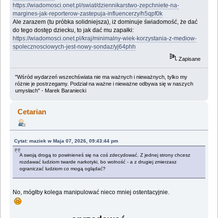
https://wiadomosci.onet.pl/swiat/dziennikarstwo-zepchniete-na-
margines-jak-reporterow-zastepuja-influencerzy/h5qpf0k
Ale zarazem (tu próbka solidniejsza), iż dominuje świadomość, że dać
do tego dostęp dziecku, to jak dać mu zapałki:
https://wiadomosci.onet.pl/kraj/minimalny-wiek-korzystania-z-mediow-
spolecznosciowych-jest-nowy-sondaz/yj64phh
Zapisane
"Wśród wydarzeń wszechświata nie ma ważnych i nieważnych, tylko my
różnie je postrzegamy. Podział na ważne i nieważne odbywa się w naszych
umysłach" - Marek Baraniecki
Cetarian
Cytat: maziek w Maja 07, 2026, 09:43:44 pm
A swoją drogą to powinieneś się na coś zdecydować. Z jednej strony chcesz
rozdawać ludziom twarde narkotyki, bo wolność - a z drugiej zmierzasz
ograniczać ludziom co mogą oglądać?
No, mógłby kolega manipulować nieco mniej ostentacyjnie.