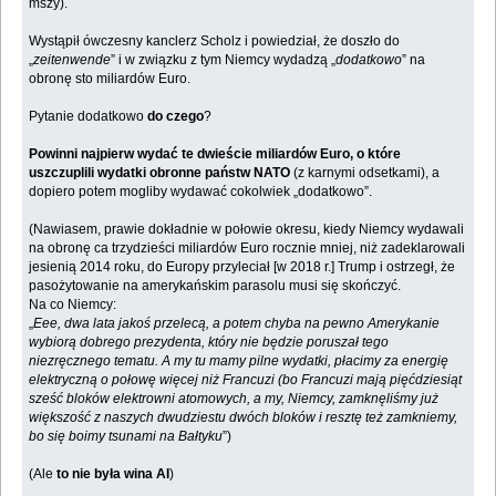
mszy).
Wystąpił ówczesny kanclerz Scholz i powiedział, że doszło do
„
zeitenwende
” i w związku z tym Niemcy wydadzą „
dodatkowo
” na
obronę sto miliardów Euro.
Pytanie dodatkowo
do czego
?
Powinni najpierw wydać te dwieście miliardów Euro, o które
uszczuplili wydatki obronne państw NATO
(z karnymi odsetkami), a
dopiero potem mogliby wydawać cokolwiek „dodatkowo”.
(Nawiasem, prawie dokładnie w połowie okresu, kiedy Niemcy wydawali
na obronę ca trzydzieści miliardów Euro rocznie mniej, niż zadeklarowali
jesienią 2014 roku, do Europy przyleciał [w 2018 r.] Trump i ostrzegł, że
pasożytowanie na amerykańskim parasolu musi się skończyć.
Na co Niemcy:
„
Eee, dwa lata jakoś przelecą, a potem chyba na pewno Amerykanie
wybiorą dobrego prezydenta, który nie będzie poruszał tego
niezręcznego tematu. A my tu mamy pilne wydatki, płacimy za energię
elektryczną o połowę więcej niż Francuzi (bo Francuzi mają pięćdziesiąt
sześć bloków elektrowni atomowych, a my, Niemcy, zamknęliśmy już
większość z naszych dwudziestu dwóch bloków i resztę też zamkniemy,
bo się boimy tsunami na Bałtyku
”)
(Ale
to nie była wina AI
)