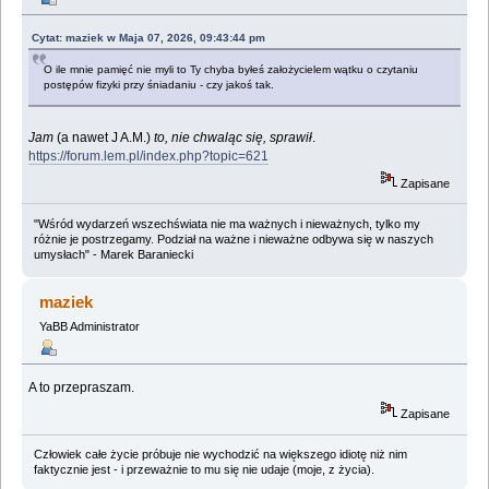
Cytat: maziek w Maja 07, 2026, 09:43:44 pm
O ile mnie pamięć nie myli to Ty chyba byłeś założycielem wątku o czytaniu
postępów fizyki przy śniadaniu - czy jakoś tak.
Jam
(a nawet J A.M.)
to, nie chwaląc się, sprawił
.
https://forum.lem.pl/index.php?topic=621
Zapisane
"Wśród wydarzeń wszechświata nie ma ważnych i nieważnych, tylko my
różnie je postrzegamy. Podział na ważne i nieważne odbywa się w naszych
umysłach" - Marek Baraniecki
maziek
YaBB Administrator
A to przepraszam.
Zapisane
Człowiek całe życie próbuje nie wychodzić na większego idiotę niż nim
faktycznie jest - i przeważnie to mu się nie udaje (moje, z życia).