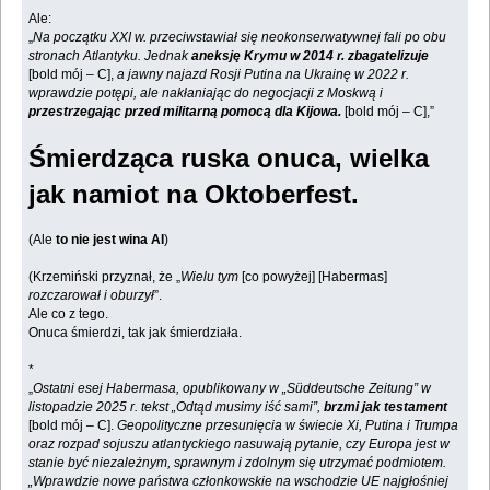
Ale:
„
Na początku XXI w. przeciwstawiał się neokonserwatywnej fali po obu
stronach Atlantyku. Jednak
aneksję Krymu w 2014 r. zbagatelizuje
[bold mój – C],
a jawny najazd Rosji Putina na Ukrainę w 2022 r.
wprawdzie potępi, ale nakłaniając do negocjacji z Moskwą i
przestrzegając przed militarną pomocą dla Kijowa.
[bold mój – C],”
Śmierdząca ruska onuca, wielka
jak namiot na Oktoberfest.
(Ale
to nie jest wina AI
)
(Krzemiński przyznał, że „
Wielu tym
[co powyżej] [Habermas]
rozczarował i oburzył
”.
Ale co z tego.
Onuca śmierdzi, tak jak śmierdziała.
*
„
Ostatni esej Habermasa, opublikowany w „Süddeutsche Zeitung” w
listopadzie 2025 r. tekst „Odtąd musimy iść sami”,
brzmi jak testament
[bold mój – C].
Geopolityczne przesunięcia w świecie Xi, Putina i Trumpa
oraz rozpad sojuszu atlantyckiego nasuwają pytanie, czy Europa jest w
stanie być niezależnym, sprawnym i zdolnym się utrzymać podmiotem.
„Wprawdzie nowe państwa członkowskie na wschodzie UE najgłośniej