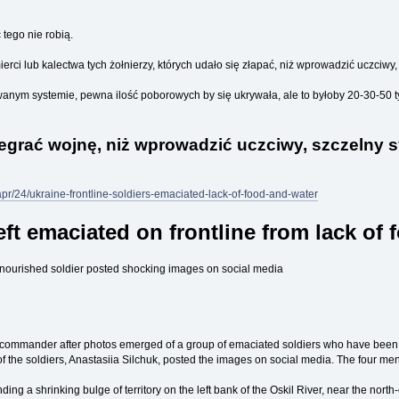
 tego nie robią.
ci lub kalectwa tych żołnierzy, których udało się złapać, niż wprowadzić uczciwy
anym systemie, pewna ilość poborowych by się ukrywała, ale to byłoby 20-30-50 tysi
egrać wojnę, niż wprowadzić uczciwy, szczelny 
pr/24/ukraine-frontline-soldiers-emaciated-lack-of-food-and-water
eft emaciated on frontline from lack of
lnourished soldier posted shocking images on social media
p commander after photos emerged of a group of emaciated soldiers who have been le
 of the soldiers, Anastasiia Silchuk, posted the images on social media. The four m
ng a shrinking bulge of territory on the left bank of the Oskil River, near the north