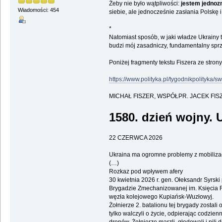
Żeby nie było wątpliwości:
jestem jednozn
Wiadomości: 454
siebie, ale jednocześnie zasłania Polskę i
*
Natomiast sposób, w jaki władze Ukrainy tr
budzi mój zasadniczy, fundamentalny sprz
Poniżej fragmenty tekstu Fiszera ze strony 
https://www.polityka.pl/tygodnikpolityka
MICHAŁ FISZER, WSPÓŁPR. JACEK FIS
1580. dzień wojny. 
22 CZERWCA 2026
Ukraina ma ogromne problemy z mobilizacją
(…)
Rozkaz pod wpływem afery
30 kwietnia 2026 r. gen. Ołeksandr Syrsk
Brygadzie Zmechanizowanej im. Księcia R
węzła kolejowego Kupiańsk-Wuzłowyj.
Żołnierze 2. batalionu tej brygady zostali
tylko walczyli o życie, odpierając codzie