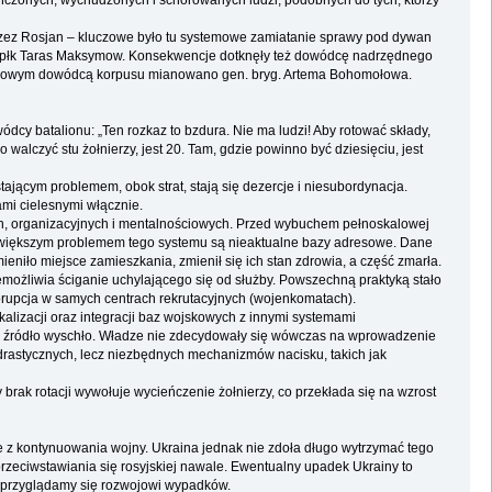
ycieńczonych, wychudzonych i schorowanych ludzi, podobnych do tych, którzy
rzez Rosjan – kluczowe było tu systemowe zamiatanie sprawy pod dywan
ajął płk Taras Maksymow. Konsekwencje dotknęły też dowódcę nadrzędnego
ko. Nowym dowódcą korpusu mianowano gen. bryg. Artema Bohomołowa.
dcy batalionu: „Ten rozkaz to bzdura. Nie ma ludzi! Aby rotować składy,
lczyć stu żołnierzy, jest 20. Tam, gdzie powinno być dziesięciu, jest
ającym problemem, obok strat, stają się dezercje i niesubordynacja.
ami cielesnymi włącznie.
h, organizacyjnych i mentalnościowych. Przed wybuchem pełnoskalowej
największym problemem tego systemu są nieaktualne bazy adresowe. Dane
eniło miejsce zamieszkania, zmienił się ich stan zdrowia, a część zmarła.
emożliwia ściganie uchylającego się od służby. Powszechną praktyką stało
orupcja w samych centrach rekrutacyjnych (wojenkomatach).
alizacji oraz integracji baz wojskowych z innymi systemami
 to źródło wyschło. Władze nie zdecydowały się wówczas na wprowadzenie
drastycznych, lecz niezbędnych mechanizmów nacisku, takich jak
y brak rotacji wywołuje wycieńczenie żołnierzy, co przekłada się na wzrost
je z kontynuowania wojny. Ukraina jednak nie zdoła długo wytrzymać tego
zeciwstawiania się rosyjskiej nawale. Ewentualny upadek Ukrainy to
m przyglądamy się rozwojowi wypadków.