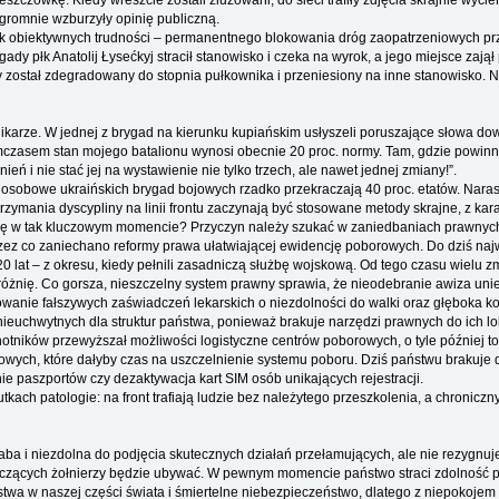
 deszczówkę. Kiedy wreszcie zostali zluzowani, do sieci trafiły zdjęcia skrajnie w
ogromnie wzburzyły opinię publiczną.
ok obiektywnych trudności – permanentnego blokowania dróg zaopatrzeniowych p
dy płk Anatolij Łysećkyj stracił stanowisko i czeka na wyrok, a jego miejsce z
tóry został zdegradowany do stopnia pułkownika i przeniesiony na inne stanowis
ikarze. W jednej z brygad na kierunku kupiańskim usłyszeli poruszające słowa dowó
czasem stan mojego batalionu wynosi obecnie 20 proc. normy. Tam, gdzie powinno wa
ń i nie stać jej na wystawienie nie tylko trzech, ale nawet jednej zmiany!”.
 osobowe ukraińskich brygad bojowych rzadko przekraczają 40 proc. etatów. Narast
trzymania dyscypliny na linii frontu zaczynają być stosowane metody skrajne, z kar
się w tak kluczowym momencie? Przyczyn należy szukać w zaniedbaniach prawnyc
, przez co zaniechano reformy prawa ułatwiającej ewidencję poborowych. Do dziś 
lat – z okresu, kiedy pełnili zasadniczą służbę wojskową. Od tego czasu wielu zmi
różnię. Co gorsza, nieszczelny system prawny sprawia, że nieodebranie awiza uni
owanie fałszywych zaświadczeń lekarskich o niezdolności do walki oraz głęboka k
nieuchwytnych dla struktur państwa, ponieważ brakuje narzędzi prawnych do ich lok
hotników przewyższał możliwości logistyczne centrów poborowych, o tyle później
owych, które dałyby czas na uszczelnienie systemu poboru. Dziś państwu brakuje 
 paszportów czy dezaktywacja kart SIM osób unikających rejestracji.
kach patologie: na front trafiają ludzie bez należytego przeszkolenia, a chroniczn
łaba i niezdolna do podjęcia skutecznych działań przełamujących, ale nie rezygnu
lczących żołnierzy będzie ubywać. W pewnym momencie państwo straci zdolność pr
twa w naszej części świata i śmiertelne niebezpieczeństwo, dlatego z niepokoje