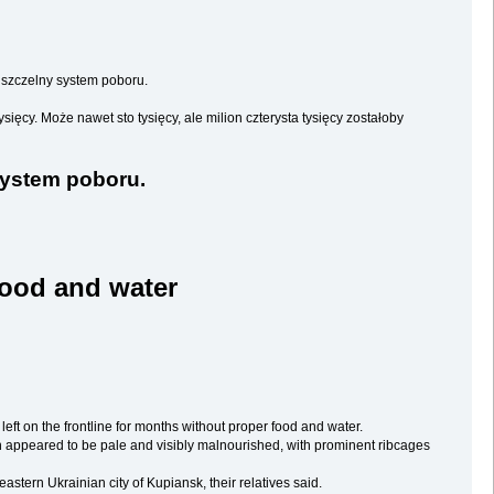
, szczelny system poboru.
ęcy. Może nawet sto tysięcy, ale milion czterysta tysięcy zostałoby
system poboru.
 food and water
ft on the frontline for months without proper food and water.
en appeared to be pale and visibly malnourished, with prominent ribcages
-eastern Ukrainian city of Kupiansk, their relatives said.