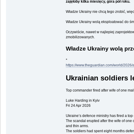
zajęłoby kilka miesięcy, góra pół roku.
Władze Ukrainy nie chcą tego zrobić, więc
Władze Ukrainy wolą eksploatować do śmier
Oczywiście, nawet w najlepiej zaprojektow
zmobilizowanych.
Władze Ukrainy wolą prz
*
https://www.theguardian.com/world/2026/a
Ukrainian soldiers l
Top commander fired after wife of one ma
Luke Harding in Kyiv
Fri 24 Apr 2026
Ukraine’s defence ministry has fired a to
The scandal erupted after the wife of one
and thin arms.
The soldiers had spent eight months defendi