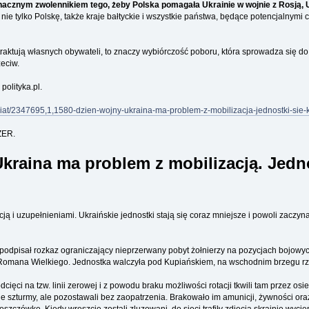
acznym zwolennikiem tego, żeby Polska pomagała Ukrainie w wojnie z Rosją, Ukr
 nie tylko Polskę, także kraje bałtyckie i wszystkie państwa, będące potencjalnymi 
aktują własnych obywateli, to znaczy wybiórczość poboru, która sprowadza się do te
eciw.
polityka.pl.
/swiat/2347695,1,1580-dzien-wojny-ukraina-ma-problem-z-mobilizacja-jednostki-si
ZER.
Ukraina ma problem z mobilizacją. Jedn
 i uzupełnieniami. Ukraińskie jednostki stają się coraz mniejsze i powoli zaczynaj
i podpisał rozkaz ograniczający nieprzerwany pobyt żołnierzy na pozycjach bojow
omana Wielkiego. Jednostka walczyła pod Kupiańskiem, na wschodnim brzegu rzek
 odcięci na tzw. linii zerowej i z powodu braku możliwości rotacji tkwili tam przez
nne szturmy, ale pozostawali bez zaopatrzenia. Brakowało im amunicji, żywności oraz