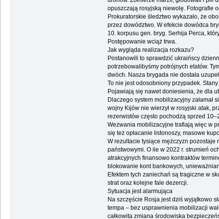
dronów. Żołnierze marzli, głodowali i pili
opuszczają rosyjską niewolę. Fotografie 
Prokuratorskie śledztwo wykazało, że ob
przez dowództwo. W efekcie dowódca bryga
10. korpusu gen. bryg. Serhija Perca, k
Postępowanie wciąż trwa.
Jak wygląda realizacja rozkazu?
Postanowili to sprawdzić ukraińscy dzienn
potrzebowalibyśmy potrójnych etatów. Tym
dwóch. Nasza brygada nie dostała uzupełnie
To nie jest odosobniony przypadek. Stany
Pojawiają się nawet doniesienia, że dla u
Dlaczego system mobilizacyjny załamał 
wojny Kijów nie wierzył w rosyjski atak
rezerwistów często pochodzą sprzed 10–20 
Wezwania mobilizacyjne trafiają więc w p
się też opłacanie listonoszy, masowe kup
W rezultacie tysiące mężczyzn pozostaje 
państwowymi. O ile w 2022 r. strumień oc
atrakcyjnych finansowo kontraktów termin
blokowanie kont bankowych, unieważnianie
Efektem tych zaniechań są tragiczne w skut
strat oraz kolejne fale dezercji.
Sytuacja jest alarmująca
Na szczęście Rosja jest dziś wyjątkowo s
tempa – bez usprawnienia mobilizacji wa
całkowita zmiana środowiska bezpieczeńs