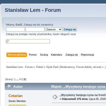
Stanisław Lem - Forum
Witamy,
Gość
.
Zaloguj się
lub
zarejestruj
.
Zaloguj się podając nazwę użytkownika, hasło i długość sesji
Strona główna
Pomoc
Szukaj
Kalendarz
Zaloguj się
Rejestracja
Stanisław Lem - Forum
»
Polski
»
Hyde Park
(Moderatorzy:
Forum Admin
,
skrzat
) »
„
Strony:
1
...
4
5
[
6
]
Autor
Wątek: „Wysyłamy twojego syna n
„Wysyłamy twojego syna na front!
Cetarian
«
Odpowiedź #75 dnia:
Lipca 05, 2026
Senior Member