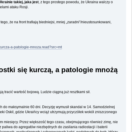
ainie takiej, jaka jest
, z tego prostego powodu, że Ukraina walczy o
celami ataku Rosji.
go, że na front trafiają biedniejsi, mniej „zaradni”/nieustosunkowani,
e-kurcza-a-patologie-mnoza.read?src=mt
ostki się kurczą, a patologie mnożą
ą tracić wartość bojową. Ludzie ciągną już resztkami sił.
ych do maksymalnie 60 dni. Decyzję wymusił skandal w 14. Samodzielnej
i Oskil, gdzie Ukraińcy wciąż utrzymują przyczółek wokół zniszczonego
 osiem miesięcy. Przez większość tego czasu, obejmującego również zimę, nie
 paliwa do agregatów niezbędnych do zasilania radiostacji i baterii