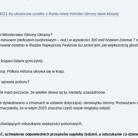
49021-ilu-ukraincow-ucieklo-z-frontu-nowy-minister-obrony-stare-klopoty
st Ministerstwo Obrony Ukrainy?
z minusem (deficytem budżetowym – red.) w wysokości 300 mld hrywien (niemal 7 ml
awiał ostatnio w Radzie Najwyższej Fedorow tuż przed tym, jak większością głos
 ścigani listami gończymi).
cę. Półtora miliona ukrywa się w kraju.
w sprawie poboru?
e mam poczucie, że wielkie słowa są tu, niestety, uzasadnione.
ie dyskutowano o zmianach w ustawie dotyczącej obowiązku obrony. Rozważano wp
 oznaczałoby, że w lutym 2025 znaczna część wojsk mogłaby odejść.
żliwiających odszukanie większości poborowych.
ć, uchwalenie odpowiednich przepisów zajęłoby tydzień, a odszukanie ca dziewi