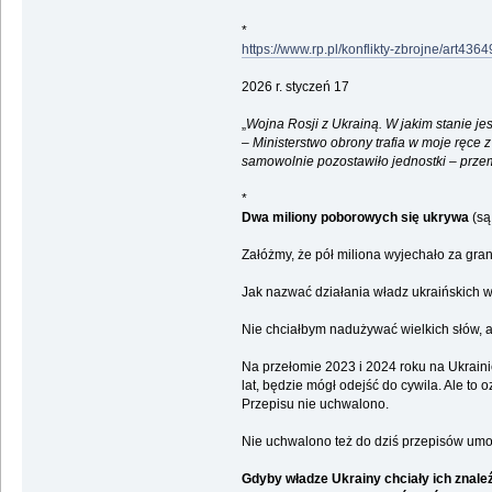
*
https://www.rp.pl/konflikty-zbrojne/art436
2026 r. styczeń 17
„
Wojna Rosji z Ukrainą. W jakim stanie je
– Ministerstwo obrony trafia w moje ręce 
samowolnie pozostawiło jednostki – przem
*
Dwa miliony poborowych się ukrywa
(są
Załóżmy, że pół miliona wyjechało za grani
Jak nazwać działania władz ukraińskich 
Nie chciałbym nadużywać wielkich słów, al
Na przełomie 2023 i 2024 roku na Ukrain
lat, będzie mógł odejść do cywila. Ale to
Przepisu nie uchwalono.
Nie uchwalono też do dziś przepisów umo
Gdyby władze Ukrainy chciały ich znaleź