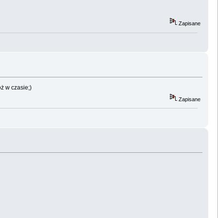
Zapisane
ż w czasie;)
Zapisane