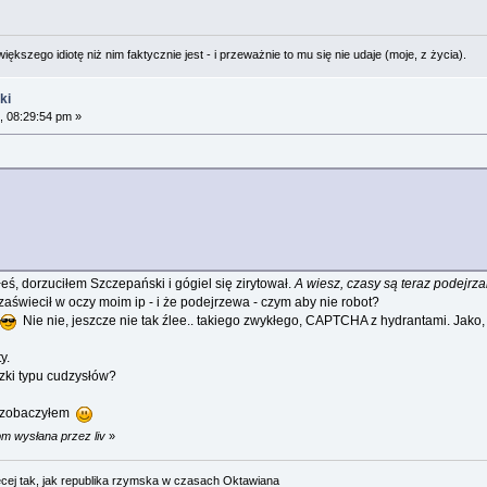
ększego idiotę niż nim faktycznie jest - i przeważnie to mu się nie udaje (moje, z życia).
ki
, 08:29:54 pm »
eś, dorzuciłem Szczepański i gógiel się zirytował.
A wiesz, czasy są teraz podejrzan
 zaświecił w oczy moim ip - i że podejrzewa - czym aby nie robot?
Nie nie, jeszcze nie tak źlee.. takiego zwykłego, CAPTCHA z hydrantami. Jako, 
y.
czki typu cudzysłów?
e zobaczyłem
pm wysłana przez liv
»
cej tak, jak republika rzymska w czasach Oktawiana