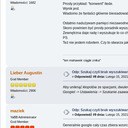
Wiadomości: 1682
Prosty przykład: "konwent" itede.
Wynik jest.
Wiadomo że fantaści głównie biesiadowali
Ostatnio nadużywam pamięci niezawodn
Skoro powinien być prosty poradnik wyszuk
Zewnętrzna daje radę i wyszukuje to co ch
PS.
Też nie jestem robotem. Czy to stwarza j
"ten mahawek ciągle znika"
Odp: Szukaj czyli brak wyszukiwar
Lieber Augustin
«
Odpowiedź #8 dnia:
Lutego 15, 2021
God Member
Aby uniknąć kłopotów ze spacjami, dwukr
Wiadomości: 2906
Googiel -> Ustawienia -> Szukanie zaawa
Odp: Szukaj czyli brak wyszukiwar
maziek
«
Odpowiedź #9 dnia:
Lutego 15, 2021
YaBB Administrator
God Member
Generalnie google cały czas zbiera wzorce.