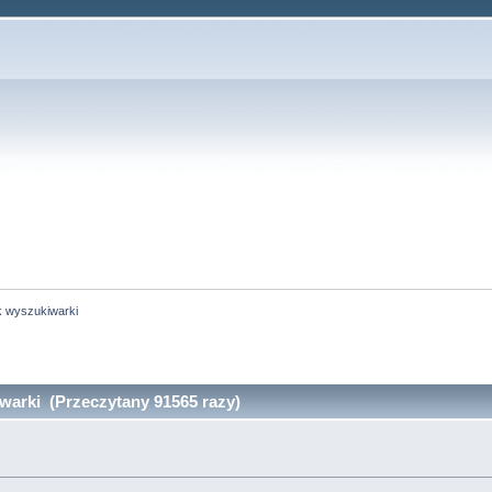
k wyszukiwarki
warki (Przeczytany 91565 razy)