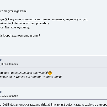
 z małymi wyjątkami.
ego
Q
, który mnie sprowadza na ziemię i wskazuje, że już o tym było.
iwania, to temat o tym jest potrzebny.
cę. Na razie wystarczy.
akiś kłopot szanownemu gronu ?
ki
, 09:46:43 am »
opkami i
posądzeniami o botowatość
:
nsowane -> witryna lub domena -> forum.lem.pl
ki
, 10:21:20 am »
 Jeśli ktoś znienacka zaczyna działać inaczej niż dotychczas, to czuje się zaniepo