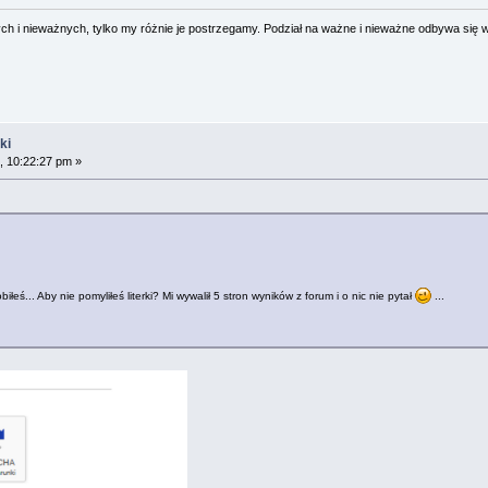
 i nieważnych, tylko my różnie je postrzegamy. Podział na ważne i nieważne odbywa się 
ki
, 10:22:27 pm »
łeś... Aby nie pomyliłeś literki? Mi wywalił 5 stron wyników z forum i o nic nie pytał
...