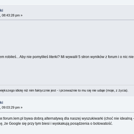
ki
, 08:43:28 pm »
 robiłeś... Aby nie pomyliłeś literki? Mi wywalił 5 stron wyników z forum i o nic nie
ększego idiotę niż nim faktycznie jest - i przeważnie to mu się nie udaje (moje, z życia).
ki
, 09:03:29 pm »
e:forum.lem.pl bywa dobrą alternatywą dla naszej wyszukiwarki (choć nie idealną 
ę, że Google się przy tym biesi i wyskakują posądzenia o botowatość.