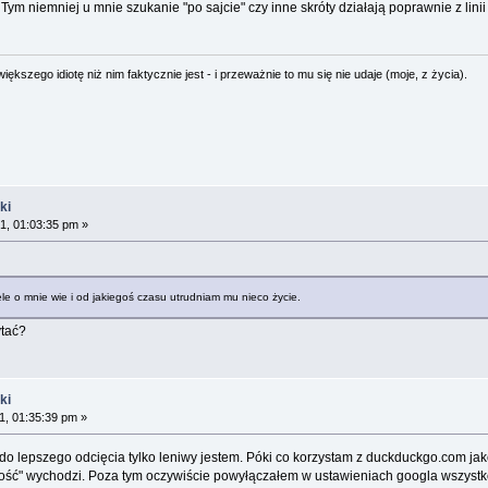
Tym niemniej u mnie szukanie "po sajcie" czy inne skróty działają poprawnie z lini
ększego idiotę niż nim faktycznie jest - i przeważnie to mu się nie udaje (moje, z życia).
ki
1, 01:03:35 pm »
ele o mnie wie i od jakiegoś czasu utrudniam mu nieco życie.
ytać?
ki
1, 01:35:39 pm »
 do lepszego odcięcia tylko leniwy jestem. Póki co korzystam z duckduckgo.com jak
jność" wychodzi. Poza tym oczywiście powyłączałem w ustawieniach googla wszystko 