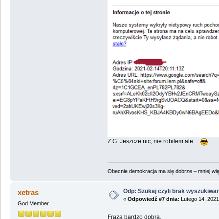
Z G. Jeszcze nic, nie robiłem ale...
Obecnie demokracja ma się dobrze – mniej wię
Odp: Szukaj czyli brak wyszukiwar
xetras
«
Odpowiedź #7 dnia:
Lutego 14, 2021
God Member
Fraza bardzo dobra.