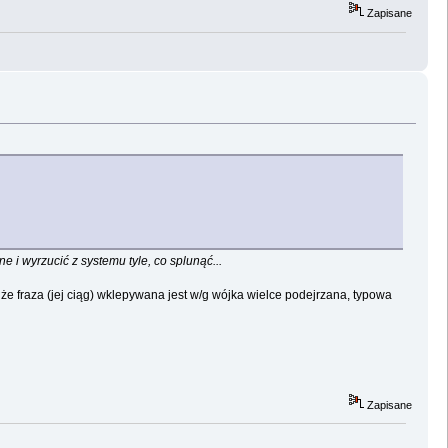
Zapisane
e i wyrzucić z systemu tyle, co splunąć...
że fraza (jej ciąg) wklepywana jest w/g wójka wielce podejrzana, typowa
Zapisane