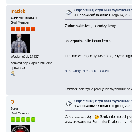
Odp: Szukaj czyli brak wyszukiwar
maziek
«
Odpowiedź #4 dnia:
Lutego 14, 2021
YaBB Administrator
God Member
Żadne świństwa jak cudzysłowy.
szczepański site:forum.lem.pl
Hm, nie wiem, co Ty wcześniej z tym Guglem
Wiadomości: 14337
zamiast bajek ojciec mi Lema
opowiadał...
https://tinyurl.com/1dukx06u
Człowiek całe życie próbuje nie wychodzić na wi
Odp: Szukaj czyli brak wyszukiwar
Q
«
Odpowiedź #5 dnia:
Lutego 14, 2021
Juror
God Member
Oba mata racyją
...
Szukanie metodą sit
wyszukiwane na Forum jest), ale zdarza si