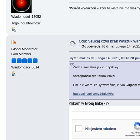
"Wśród wydarzeń wszechświata nie ma ważnych
Wiadomości: 18052
Jego Induktywność
Odp: Szukaj czyli brak wyszukiwar
liv
«
Odpowiedź #6 dnia:
Lutego 14, 2021
Global Moderator
God Member
Cytat: maziek w Lutego 14, 2021, 08:43:28 pm
Żadne świństwa jak cudzysłowy.
Wiadomości: 6614
szczepański site:forum.lem.pl
Hm, nie wiem, co Ty wcześniej z tym Guglem robi
https://tinyurl.com/1dukx06u
Klikam w twoją linkę - i?