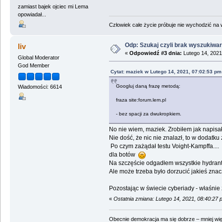
zamiast bajek ojciec mi Lema
opowiadał...
Człowiek całe życie próbuje nie wychodzić na wi
Odp: Szukaj czyli brak wyszukiwar
liv
«
Odpowiedź #3 dnia:
Lutego 14, 2021
Global Moderator
God Member
Cytat: maziek w Lutego 14, 2021, 07:02:53 pm
Googluj daną frazę metodą:
Wiadomości: 6614
fraza site:forum.lem.pl
- bez spacji za dwukropkiem.
No nie wiem, maziek. Zrobiłem jak napisał
Nie dość, że nic nie znalazł, to w dodatku
Po czym zażądał testu Voight-Kampffa....
dla botów
Na szczęście odgadłem wszystkie hydrant
Ale może trzeba było dorzucić jakieś zna
Pozostając w świecie cyberiady - właśni
«
Ostatnia zmiana: Lutego 14, 2021, 08:40:27 
Obecnie demokracja ma się dobrze – mniej wię