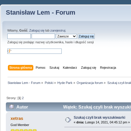
Stanisław Lem - Forum
Witamy,
Gość
.
Zaloguj się
lub
zarejestruj
.
Zaloguj się podając nazwę użytkownika, hasło i długość sesji
Strona główna
Pomoc
Szukaj
Kalendarz
Zaloguj się
Rejestracja
Stanisław Lem - Forum
»
Polski
»
Hyde Park
»
Organizacja forum
»
Szukaj czyli bra
Strony: [
1
]
2
Autor
Wątek: Szukaj czyli brak wyszuki
Szukaj czyli brak wyszukiwarki
xetras
«
dnia:
Lutego 14, 2021, 04:45:12 pm »
God Member