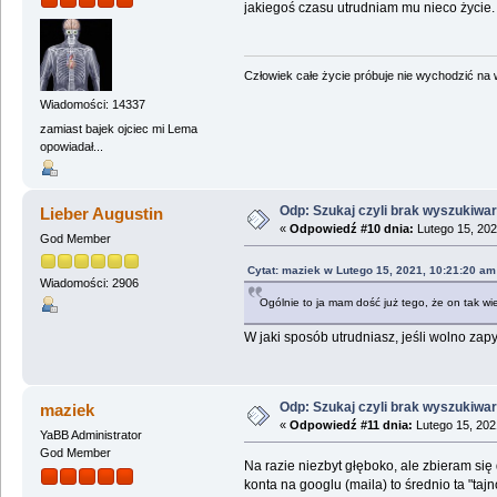
jakiegoś czasu utrudniam mu nieco życie. 
Człowiek całe życie próbuje nie wychodzić na wi
Wiadomości: 14337
zamiast bajek ojciec mi Lema
opowiadał...
Odp: Szukaj czyli brak wyszukiwar
Lieber Augustin
«
Odpowiedź #10 dnia:
Lutego 15, 202
God Member
Cytat: maziek w Lutego 15, 2021, 10:21:20 am
Wiadomości: 2906
Ogólnie to ja mam dość już tego, że on tak wi
W jaki sposób utrudniasz, jeśli wolno zap
Odp: Szukaj czyli brak wyszukiwar
maziek
«
Odpowiedź #11 dnia:
Lutego 15, 202
YaBB Administrator
God Member
Na razie niezbyt głęboko, ale zbieram się
konta na googlu (maila) to średnio ta "ta