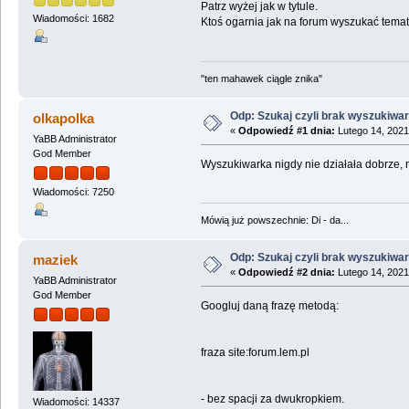
Patrz wyżej jak w tytule.
Wiadomości: 1682
Ktoś ogarnia jak na forum wyszukać temat
"ten mahawek ciągle znika"
Odp: Szukaj czyli brak wyszukiwar
olkapolka
«
Odpowiedź #1 dnia:
Lutego 14, 2021
YaBB Administrator
God Member
Wyszukiwarka nigdy nie działała dobrze, n
Wiadomości: 7250
Mówią już powszechnie: Di - da...
Odp: Szukaj czyli brak wyszukiwar
maziek
«
Odpowiedź #2 dnia:
Lutego 14, 2021
YaBB Administrator
God Member
Googluj daną frazę metodą:
fraza site:forum.lem.pl
- bez spacji za dwukropkiem.
Wiadomości: 14337