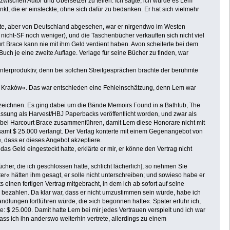
0 zwischen Autor und Übersetzer zu teilen. Ich sagte, ich würde es Lem
, die er einsteckte, ohne sich dafür zu bedanken. Er hat sich vielmehr
atte, aber von Deutschland abgesehen, war er nirgendwo im Westen
nicht-SF noch weniger), und die Taschenbücher verkauften sich nicht viel
t Brace kann nie mit ihm Geld verdient haben. Avon scheiterte bei dem
h je eine zweite Auflage. Verlage für seine Bücher zu finden, war
terproduktiv, denn bei solchen Streitgesprächen brachte der berühmte
aus Kraków«. Das war entschieden eine Fehleinschätzung, denn Lem war
erzeichnen. Es ging dabei um die Bände Memoirs Found in a Bathtub, The
assung als Harvest/HBJ Paperbacks veröffentlicht worden, und zwar als
bei Harcourt Brace zusammenführen, damit Lem diese Honorare nicht mit
sgesamt $ 25.000 verlangt. Der Verlag konterte mit einem Gegenangebot von
e, dass er dieses Angebot akzeptiere.
Geld eingesteckt hatte, erklärte er mir, er könne den Vertrag nicht
cher, die ich geschlossen hatte, schlicht lächerlich], so nehmen Sie
ater« hätten ihm gesagt, er solle nicht unterschreiben; und sowieso habe er
einen fertigen Vertrag mitgebracht, in dem ich ab sofort auf seine
 zu bezahlen. Da klar war, dass er nicht umzustimmen sein würde, habe ich
andlungen fortführen würde, die »ich begonnen hatte«. Später erfuhr ich,
te: $ 25.000. Damit hatte Lem bei mir jedes Vertrauen verspielt und ich war
ss ich ihn anderswo weiterhin vertrete, allerdings zu einem