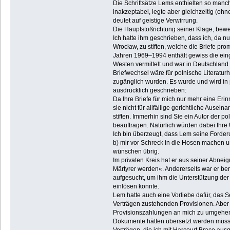
Die Schriftsätze Lems enthielten so manc
inakzeptabel, legte aber gleichzeitig (o
deutet auf geistige Verwirrung.
Die Hauptstoßrichtung seiner Klage, bewert
Ich hatte ihm geschrieben, dass ich, da n
Wrocław, zu stiften, welche die Briefe pr
Jahren 1969–1994 enthält gewiss die einge
Westen vermittelt und war in Deutschland
Briefwechsel wäre für polnische Literatur
zugänglich wurden. Es wurde und wird in p
ausdrücklich geschrieben:
Da Ihre Briefe für mich nur mehr eine Er
sie nicht für allfällige gerichtliche Aus
stiften. Immerhin sind Sie ein Autor der 
beauftragen. Natürlich würden dabei Ihre 
Ich bin überzeugt, dass Lem seine Forder
b) mir vor Schreck in die Hosen machen u
wünschen übrig.
Im privaten Kreis hat er aus seiner Abne
Märtyrer werden«. Andererseits war er ber
aufgesucht, um ihm die Unterstützung de
einlösen konnte.
Lem hatte auch eine Vorliebe dafür, das S
Verträgen zustehenden Provisionen. Aber 
Provisionszahlungen an mich zu umgehen. E
Dokumente hätten übersetzt werden müssen