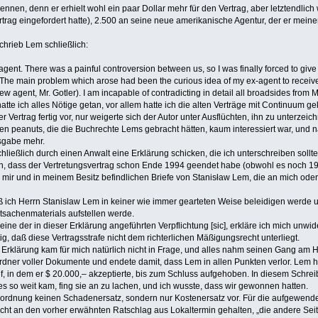
ennen, denn er erhielt wohl ein paar Dollar mehr für den Vertrag, aber letztendlic
trag eingefordert hatte), 2.500 an seine neue amerikanische Agentur, der er mein
schrieb Lem schließlich:
 agent. There was a painful controversion between us, so I was finally forced to give
.. The main problem which arose had been the curious idea of my ex-agent to rec
w agent, Mr. Gotler). I am incapable of contradicting in detail all broadsides from M
atte ich alles Nötige getan, vor allem hatte ich die alten Verträge mit Continuum ge
er Vertrag fertig vor, nur weigerte sich der Autor unter Ausflüchten, ihn zu unterzei
 den peanuts, die die Buchrechte Lems gebracht hätten, kaum interessiert war, un
sgabe mehr.
ießlich durch einen Anwalt eine Erklärung schicken, die ich unterschreiben sollte, 
lären, dass der Vertretungsvertrag schon Ende 1994 geendet habe (obwohl es noch 
bei mir und in meinem Besitz befindlichen Briefe von Stanisław Lem, die an mich o
 daß ich Herrn Stanislaw Lem in keiner wie immer gearteten Weise beleidigen werde
tsachenmaterials aufstellen werde.
 eine der in dieser Erklärung angeführten Verpflichtung [sic], erkläre ich mich unw
ig, daß diese Vertragsstrafe nicht dem richterlichen Mäßigungsrecht unterliegt.
rklärung kam für mich natürlich nicht in Frage, und alles nahm seinen Gang am Ha
rdner voller Dokumente und endete damit, dass Lem in allen Punkten verlor. Lem ha
ief, in dem er $ 20.000,– akzeptierte, bis zum Schluss aufgehoben. In diesem Schre
fes so weit kam, fing sie an zu lachen, und ich wusste, dass wir gewonnen hatten.
htsordnung keinen Schadenersatz, sondern nur Kostenersatz vor. Für die aufgewend
nicht an den vorher erwähnten Ratschlag aus Lokaltermin gehalten, „die andere Sei