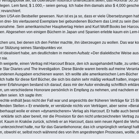
n Verlagspolitik sei, da Übersetzer notorisch unterbezahlt seien, das Honorar 50:5
egen. Lem fand, $ 1.000,– seien genug. Ich habe ihm damals also $ 4,000 geschenkt
 revanchiert.
 den USA ein Bestseller gewesen. Nun ist es ja so, dass er viele Übersetzungen h
n drei- bis viertausend Exemplare bei gebundenen Büchern das Limit zu sein (bei 
Ausnahme. Sein amerikanischer Hauptverlag Helen and Kurt Wolff Books bei Harcour
n. Abgesehen von einigen Büchern in Japan und Spanien erlebte kaum ein Lem-Buc
hen uns, bei denen ich den Fehler machte, ihn überzeugen zu wollen. Das war kon
r Stützung seines Standpunktes vor.
it idealisiert habe, am deutlichsten in meinem Aufsatz »Der dialektische Weise 
 nie.
ch weigerte, einen Vertrag mit Harcourt Brace, den ich ausgehandelt hatte, zu unt
e Star Diaries und The Investigation. Diese Bände waren bereits auf meine Veranl
ndenen Ausgaben erschienen waren. Ich wollte alle amerikanischen Lem-Bücher 
Ich hatte für diese fünf Bücher, die sich bis dahin sehr mäßig verkauft hatten, in
er Erfahrungen bestand ich darauf, dass mir der Autor eindeutig schriftlich erklär
n, um verschiedene Honorare persönlich in Empfang zu nehmen, und nachdem er das 
lten seien. Ich sagte ihm:
chte enthält [was nicht der Fall war und angesichts der früheren Verträge für 15 Bü
effenden Stellen.« Er erwiderte, er verstünde nichts von Verträgen, aber seine »Ber
erhaupt wolle er einen »dynamischeren« Verlag als Harcourt. Er hatte auch bereits 
r erklärte sich aber bereit, mir die Provision für den nicht unterzeichneten Vertrag
et. Kaum in Kraków zurück, schrieb er an Harcourt, dass sein neuer Agent die Verh
unterzeichnet hatte, nur für das Garantiehonorar, das ich ursprünglich verlangt hat
, obwohl er, selbst noch während des von ihm angestrengten Prozesses, wollte, da