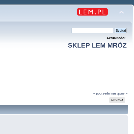
Aktualności:
SKLEP LEM MRÓZ
« poprzedni
następny »
DRUKUJ