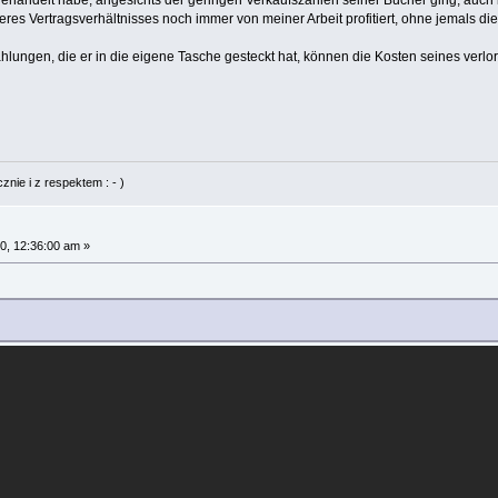
sgehandelt habe, angesichts der geringen Verkaufszahlen seiner Bücher ging, auch
es Vertragsverhältnisses noch immer von meiner Arbeit profitiert, ohne jemals die
hlungen, die er in die eigene Tasche gesteckt hat, können die Kosten seines verl
nie i z respektem : - )
0, 12:36:00 am »