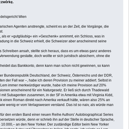
czwórkę.
delsgericht Wien
schen Agenten anstrengte, scheint es an der Zeit, die Vorgänge, die
t.
, als er »gutgläubig« ein »Geschenk« annimmt, ein Schloss, was in
ladung in die Schweiz erhielt, die Schweizer aber anscheinend seine
s Schreiben ansah, stellte sich heraus, dass es um etwas ganz anderes
erwendung gestatte, doch wollte er sich juristisch absichern, ohne die
entscheidet das Bankkonto, denn kann man schon nicht gewinnen, so kann
der Bundesrepublik Deutschland, der Schweiz, Österreichs und der DDR,
en der Fall war –, habe ich deren Provision zu meiner addiert. Selbst in
s Lem immer merkwürdiger wurde, habe ich meine Provision auf 20%
ovisionen anscheinend für ein Naturgesetz. Er ließ sich durch Thadewald
d mit Subagenten zusammen, in der SF in Amerika etwa mit Virginia Kidd,
ck einen Roman direkt nach Amerika verkauft hätte, wären also 25% an
wie wenig er vom Verlagswesen verstand. Das ist so naiv, als würde man
ür den ersten Band einer neuen Reihe Authors’ Autobiographical Series
bersetzen würde, denn er schrieb ihn auf der Stelle in deutscher Sprache,
 $ 10.000,– an den New Yorker. Der zuständige Editor beim New Yorker