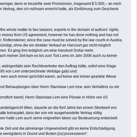
h weniger, denn er bezahlte zwei Provisionen, insgesamt $ 5.000,– an mich
en Vertrag, den ich mühsam erreicht hatte, als Einführung zum Geschenk
 the whole matter to two lawyers, experts in the domain of authors’ rights.
eive money from US agreement, however he has done nothing and has not
r. Rottensteiner, since the case must be solved by the law courts in Austria.
kündigt, ohne die ein direkter Verkauf an Harcourt gar nicht möglich
chnen. Es ging ihm lediglich um eine Handvoll Dollar mehr.
d nach meiner Zeit kam es bis zum Tod Lems im Jahr 2006 auch zu keiner
widrigenfalls sein Rechtsvertreter den Auftrag hätte, sofort eine Klage
1995 von Lem unterzeichnete Verträge gab) und:
der wen auch immer gerichtet waren, auf keine wie immer geartete Weise
 und Behauptungen über Herrn Stanislaw Lem bzw. sein Verhältnis zu mir
iderruflich bereit, Herrn Stanislaw Lem eine Pönale in Höhe von öS
ndelsgericht Wien, dauerte an die fünf Jahre bei einem Streitwert von
tte behauptet, dass der von mir ausgehandelte Vertrag völlig
iben hatte Lem auch seine originellen Ideen zur Besteuerung entwickelt.
ete Zeit und die jahrelange Ungewissheit gibt es keine Entschädigung.
te wenigstens in Grund und Boden [zu] prozessieren“.