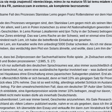
icza się moja znajomość niemieckiego, mimo że na maturze 55 lat temu miałem 
od dra FR, zamieszczam
in extenso
, ale kompletnie bezrozumnie:
eltsame Fall des Prozesses Stanisław Lems gegen Franz Rottensteiner vor dem Han
 des Prozesses vergangen sind, den Stanisław Lem gegen mich als seinen literari
 Vor allem, weil Lem in Polen inzwischen zu einer Art Nationalheiligtum geworden is
 Geschichten. In Lems Roman Lokaltermin wird Ijon Tichy in der Schweiz betrogen
 nur Zores einbringt. Das war Lems Rache an der Schweiz, weil er einmal eine Ein
indest nach Lem, ich habe die betreffende Einladung nie gesehen.
mir Lem, ein Kanadier wolle ihm unbedingt 5000 Dollar schenken. Als ich mir diese
eben, das verdächtig dem Plot von Solaris ähnelte, und wollte, dass Lem ihm die V
age, dass bei Zivilprozessen der Sachverhalt keine Rolle spiele. „In Zivilsachen 
 und Boden prozessieren.“ (1985, S. 27)
r ich nur außerhalb des deutschen Sprachraumes war, also immer ausschließlich 
n berechnet, nur, wenn eine ausländische Agentur involviert war – was äußerst selt
bei Hayakawa ohne Einschaltung eines japanischen Subagenten platziert. Erst al
er offensichtlich fühlte er sich beraubt, denn er hielt 10% als gängigen Satz für Pr
ck etwa 10% nehme. Das ist so weit richtig, allerdings arbeitet Schlück im Auslan
etrug. Für den unwahrscheinlichen Fall, dass ein deutscher SF-Autor über Schlü
h einbildete, eine Agenturprovision würde immer 10% betragen, zeugt nur davon, 
Welt nicht mehr kosten dürfe als innerhalb Deutschlands.
subventioniert. Lem war immer bereit, Geschenke anzunehmen. Als Gale Research f
tschland als »Mein Leben« publiziert wurde, nahm er es als gegeben, dass ich ihn ü
– vorgesehen. Ich übersetzte den Essay und verkaufte ihn dann zum Vorabdruck für