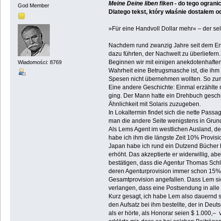
Meine Deine liben fiken
- do tego ogran
God Member
Dlatego tekst, który właśnie dostałem 
»Für eine Handvoll Dollar mehr« – der s
Nachdem rund zwanzig Jahre seit dem Ende
dazu führten, der Nachwelt zu überliefern.
Beginnen wir mit einigen anekdotenhaften
Wiadomości: 8769
Wahrheit eine Betrugsmasche ist, die ihm
Spesen nicht übernehmen wollten. So zum
Eine andere Geschichte: Einmal erzählte 
ging. Der Mann hatte ein Drehbuch geschri
Ähnlichkeit mit Solaris zuzugeben.
In Lokaltermin findet sich die nette Pass
man die andere Seite wenigstens in Grund
Als Lems Agent im westlichen Ausland, de
habe ich ihm die längste Zeit 10% Provisio
Japan habe ich rund ein Dutzend Bücher 
erhöht. Das akzeptierte er widerwillig, ab
bestätigen, dass die Agentur Thomas Schlü
deren Agenturprovision immer schon 15% b
Gesamtprovision angefallen. Dass Lem sic
verlangen, dass eine Postsendung in alle 
Kurz gesagt, ich habe Lem also dauernd 
den Aufsatz bei ihm bestellte, der in Deu
als er hörte, als Honorar seien $ 1.000,