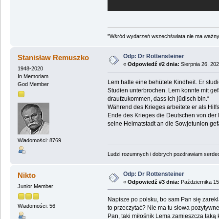
"Wśród wydarzeń wszechświata nie ma ważnych
Odp: Dr Rottensteiner
Stanisław Remuszko
«
Odpowiedź #2 dnia:
Sierpnia 26, 202
1948-2020
In Memoriam
Lem hatte eine behütete Kindheit. Er stu
God Member
Studien unterbrochen. Lem konnte mit gefä
draufzukommen, dass ich jüdisch bin.“
Während des Krieges arbeitete er als Hil
Ende des Krieges die Deutschen von der R
seine Heimatstadt an die Sowjetunion gef
Wiadomości: 8769
Ludzi rozumnych i dobrych pozdrawiam serdecz
Odp: Dr Rottensteiner
Nikto
«
Odpowiedź #3 dnia:
Października 15
Junior Member
Napisze po polsku, bo sam Pan się zarekl
Wiadomości: 56
to przeczytać? Nie ma tu słowa pozytywn
Pan, taki miłośnik Lema zamieszcza taką