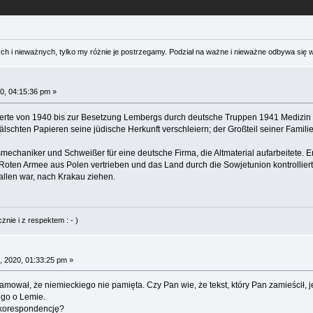
 i nieważnych, tylko my różnie je postrzegamy. Podział na ważne i nieważne odbywa się 
0, 04:15:36 pm »
dierte von 1940 bis zur Besetzung Lembergs durch deutsche Truppen 1941 Medizin
lschten Papieren seine jüdische Herkunft verschleiern; der Großteil seiner Famil
fsmechaniker und Schweißer für eine deutsche Firma, die Altmaterial aufarbeitete
oten Armee aus Polen vertrieben und das Land durch die Sowjetunion kontrolliert 
allen war, nach Krakau ziehen.
nie i z respektem : - )
, 2020, 01:33:25 pm »
amował, że niemieckiego nie pamięta. Czy Pan wie, że tekst, który Pan zamieścił,
ego o Lemie.
 korespondencję?