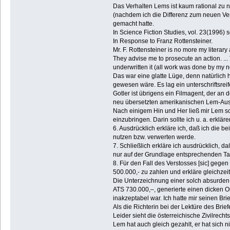
Das Verhalten Lems ist kaum rational zu n
(nachdem ich die Differenz zum neuen Ver
gemacht hatte.
In Science Fiction Studies, vol. 23(1996) 
In Response to Franz Rottensteiner.
Mr. F. Rottensteiner is no more my literary
They advise me to prosecute an action. .
underwritten it (all work was done by my ne
Das war eine glatte Lüge, denn natürlich h
gewesen wäre. Es lag ein unterschriftsreif
Gotler ist übrigens ein Filmagent, der an
neu übersetzten amerikanischen Lem-Au
Nach einigem Hin und Her ließ mir Lem schl
einzubringen. Darin sollte ich u. a. erk
6. Ausdrücklich erkläre ich, daß ich die 
nutzen bzw. verwerten werde.
7. Schließlich erkläre ich ausdrücklich,
nur auf der Grundlage entsprechenden Ta
8. Für den Fall des Verstosses [sic] gegen
500.000,- zu zahlen und erkläre gleichzeit
Die Unterzeichnung einer solch absurden E
ATS 730.000,–, generierte einen dicken O
inakzeptabel war. Ich hatte mir seinen Br
Als die Richterin bei der Lektüre des Brie
Leider sieht die österreichische Zivilrec
Lem hat auch gleich gezahlt, er hat sich 