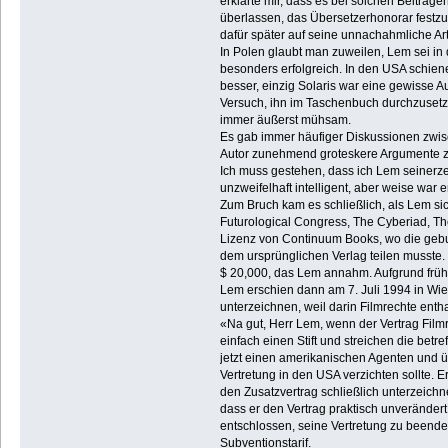
erklärte mir, dass es bei solchen Beiträge
überlassen, das Übersetzerhonorar festzul
dafür später auf seine unnachahmliche Art
In Polen glaubt man zuweilen, Lem sei in
besonders erfolgreich. In den USA schiene
besser, einzig Solaris war eine gewisse 
Versuch, ihn im Taschenbuch durchzusetze
immer äußerst mühsam.
Es gab immer häufiger Diskussionen zwisc
Autor zunehmend groteskere Argumente zu
Ich muss gestehen, dass ich Lem seinerze
unzweifelhaft intelligent, aber weise war er
Zum Bruch kam es schließlich, als Lem si
Futurological Congress, The Cyberiad, Th
Lizenz von Continuum Books, wo die gebu
dem ursprünglichen Verlag teilen musste. 
$ 20,000, das Lem annahm. Aufgrund früher
Lem erschien dann am 7. Juli 1994 in Wie
unterzeichnen, weil darin Filmrechte entha
«Na gut, Herr Lem, wenn der Vertrag Filmre
einfach einen Stift und streichen die betr
jetzt einen amerikanischen Agenten und üb
Vertretung in den USA verzichten sollte. E
den Zusatzvertrag schließlich unterzeichn
dass er den Vertrag praktisch unverändert 
entschlossen, seine Vertretung zu beenden
Subventionstarif.