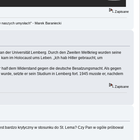
Zapisane
w naszych umysłach" - Marek Baraniecki
 an der Universität Lemberg. Durch den Zweiten Weltkrieg wurden seine
ie kam im Holocaust ums Leben. „Ich hab Hitler gebraucht, um
. Er half dem Widerstand gegen die deutsche Besatzungsmacht. Als gegen
wurde, setzte er sein Studium in Lemberg fort. 1945 musste er, nachdem
Zapisane
 jest bardzo krytyczny w stosunku do St. Lema? Czy Pan w ogóle próbował