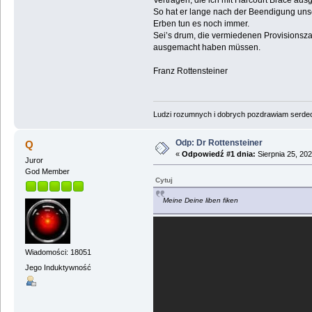
Verträgen, die ich mit Harcourt Brace au
So hat er lange nach der Beendigung unser
Erben tun es noch immer.
Sei’s drum, die vermiedenen Provisionsza
ausgemacht haben müssen.
Franz Rottensteiner
Ludzi rozumnych i dobrych pozdrawiam serdecz
Odp: Dr Rottensteiner
Q
«
Odpowiedź #1 dnia:
Sierpnia 25, 202
Juror
God Member
Cytuj
Meine Deine liben fiken
Wiadomości: 18051
Jego Induktywność