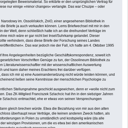
rgelegten Beweismaterial. So erklärte er den ursprünglichen Vertrag für
 diese nur einige »minor changes« verlangte. Das war Chuzpe – oder
d Narodowy im. Ossolińskich, ZniO, einer angesehenen Bibliothek in
 die Briefe ja auch verkaufen können. Lems Briefwechsel mit mir in den
der Welt, denn schließlich hatte ich an die dreihundert Verträge im
ohne mich wäre er gar nicht bei Insel/Suhrkamp gelandet. Dieser
wollte verhindern, dass diese Briefe der Forschung seines Landes
röffentlichen«. Das war jedoch nie der Fall, ich hatte am 4. Oktober 1995
uf Ihre Angelegenheiten bezügliche Geschäftskorrespondenz, soweit ich
 gesetzlichen Vorschriften Genüge zu tun, der Ossolineum Bibliothek zu
en Literaturwissenschaftler mit der wissenschaftlichen Auswertung
 ich und kann daher meines Erachtens frei darüber verfügen.
 dass ich mir a) eine Auseinandersetzung nicht würde leisten können, und
nscheinend ließen seine Kenntnisse der menschlichen Psychologie zu
fentlichen Stellungnahme geschickt ausgewichen, denn er »wolle nicht zum
en. Das ZK-Mitglied Franciszek Szlachcic hat ihn in den siebziger Jahren
de Szlachcic entmachtet, ehe er etwas von seinen Versprechungen
er dann gleich brechen würde. Etwa die Bezahlung von mir aus den alten
schloss überhaupt neue Verträge, die keinen anderen Zweck hatten, als
sforderungen in Polen zu umständlich und kostspielig wäre (da alle
 der winzigen Provisionen, um die es etwa bei den amerikanischen