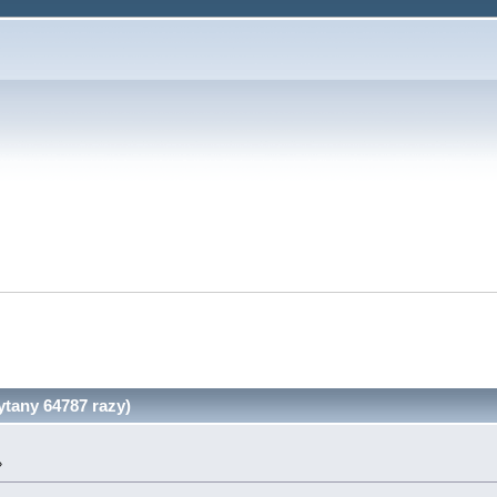
tany 64787 razy)
»