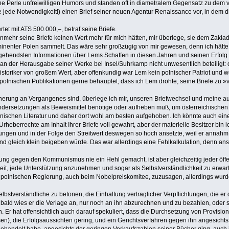
he Perle unfreiwilligen Humors und standen oft in diametralem Gegensatz zu dem vo
hne jede Notwendigkeit!) einen Brief seiner neuen Agentur Renaissance vor, in dem
et mit ATS 500.000,–, betraf seine Briefe.
unmehr seine Briefe keinen Wert mehr für mich hätten, mir überlege, sie dem Zakła
ominenter Polen sammelt. Das wäre sehr großzügig von mir gewesen, denn ich hätte
hendsten Informationen über Lems Schaffen in diesen Jahren und seinen Erfolg in 
 an der Herausgabe seiner Werke bei Insel/Suhrkamp nicht unwesentlich beteiligt: 
historiker von großem Wert, aber offenkundig war Lem kein polnischer Patriot und 
olnischen Publikationen gerne behauptet, dass ich Lem drohte, seine Briefe zu »ve
innerung an Vergangenes sind, überlege ich mir, unseren Briefwechsel und meine a
einandersetzungen als Beweismittel benötige oder aufheben muß, um österreichischen
polnischen Literatur und daher dort wohl am besten aufgehoben. Ich könnte auch ein
Urheberrechte am Inhalt Ihrer Briefe voll gewahrt, aber der materielle Besitzer bin
ungen und in der Folge den Streitwert deswegen so hoch ansetzte, weil er annahm,
nd gleich klein beigeben würde. Das war allerdings eine Fehlkalkulation, denn a
igung gegen den Kommunismus nie ein Hehl gemacht, ist aber gleichzeitig jeder öf
eit, jede Unterstützung anzunehmen und sogar als Selbstverständlichkeit zu erwart
r polnischen Regierung, auch beim Nobelpreiskomitee, zuzusagen, allerdings wur
elbstverständliche zu betonen, die Einhaltung vertraglicher Verpflichtungen, die 
bald wies er die Verlage an, nur noch an ihn abzurechnen und zu bezahlen, oder 
r hat offensichtlich auch darauf spekuliert, dass die Durchsetzung von Provision
), die Erfolgsaussichten gering, und ein Gerichtsverfahren gegen ihn angesichts