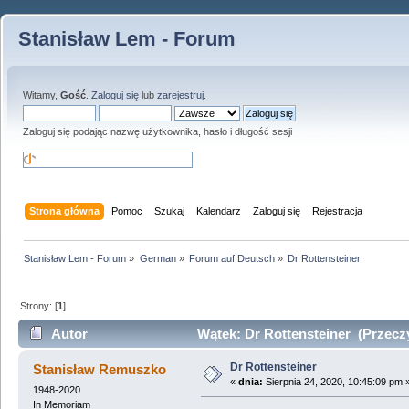
Stanisław Lem - Forum
Witamy,
Gość
.
Zaloguj się
lub
zarejestruj
.
Zaloguj się podając nazwę użytkownika, hasło i długość sesji
Strona główna
Pomoc
Szukaj
Kalendarz
Zaloguj się
Rejestracja
Stanisław Lem - Forum
»
German
»
Forum auf Deutsch
»
Dr Rottensteiner
Strony: [
1
]
Autor
Wątek: Dr Rottensteiner (Przeczy
Dr Rottensteiner
Stanisław Remuszko
«
dnia:
Sierpnia 24, 2020, 10:45:09 pm 
1948-2020
In Memoriam