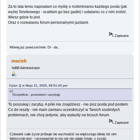
Za to lata temu napisałam co myślę o rozkminianiu każdego posta (jak
wyżej Smokowego - scaliłam go bez gadki) i ustalaniu co z nim zrobić.
Wiesz gdzie to jest.
Oraz o rozwalaniu forum personalnymi jazdami.
Zapisane
Mówią już powszechnie: Di - da...
maziek
YaBB Administrator
Cytat: Q w Maja 21, 2020, 08:51:43 pm
Oczywiście, poszukam i zacytuję
To poszukaj i zacytuj. A póki nie znajdziesz - nie pisz posta pod postem.
Co do reszty - nie mam zamiaru uczestniczyć w Twoich osobistych
problemach, nie chcę jedynie, aby wyłaziły na brzuch forum.
Zapisane
Człowiek całe życie próbuje nie wychodzić na większego idiotę niż nim
faktycznie jest - i przeważnie to mu się nie udaje (moje, z życia).