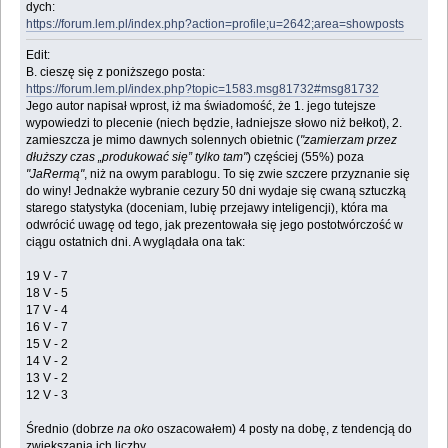
dych:
https://forum.lem.pl/index.php?action=profile;u=2642;area=showposts
Edit:
B. cieszę się z poniższego posta:
https://forum.lem.pl/index.php?topic=1583.msg81732#msg81732
Jego autor napisał wprost, iż ma świadomość, że 1. jego tutejsze
wypowiedzi to plecenie (niech będzie, ładniejsze słowo niż bełkot), 2.
zamieszcza je mimo dawnych solennych obietnic (
"zamierzam przez
dłuższy czas „produkować się” tylko tam"
) częściej (55%) poza
"JaRermą"
, niż na owym parablogu. To się zwie szczere przyznanie się
do winy! Jednakże wybranie cezury 50 dni wydaje się cwaną sztuczką
starego statystyka (doceniam, lubię przejawy inteligencji), która ma
odwrócić uwagę od tego, jak prezentowała się jego postotwórczość w
ciągu ostatnich dni. A wyglądała ona tak:
19 V - 7
18 V - 5
17 V - 4
16 V - 7
15 V - 2
14 V - 2
13 V - 2
12 V - 3
Średnio (dobrze
na oko
oszacowałem) 4 posty na dobę, z tendencją do
zwiększania ich liczby.