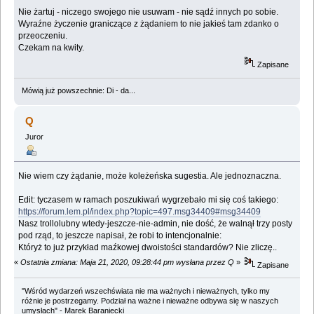
Nie żartuj - niczego swojego nie usuwam - nie sądź innych po sobie.
Wyraźne życzenie graniczące z żądaniem to nie jakieś tam zdanko o
przeoczeniu.
Czekam na kwity.
Zapisane
Mówią już powszechnie: Di - da...
Q
Juror
Nie wiem czy żądanie, może koleżeńska sugestia. Ale jednoznaczna.
Edit: tyczasem w ramach poszukiwań wygrzebało mi się coś takiego:
https://forum.lem.pl/index.php?topic=497.msg34409#msg34409
Nasz trollolubny wtedy-jeszcze-nie-admin, nie dość, że walnął trzy posty
pod rząd, to jeszcze napisał, że robi to intencjonalnie:
Któryż to już przykład maźkowej dwoistości standardów? Nie zliczę..
«
Ostatnia zmiana: Maja 21, 2020, 09:28:44 pm wysłana przez Q
»
Zapisane
"Wśród wydarzeń wszechświata nie ma ważnych i nieważnych, tylko my
różnie je postrzegamy. Podział na ważne i nieważne odbywa się w naszych
umysłach" - Marek Baraniecki