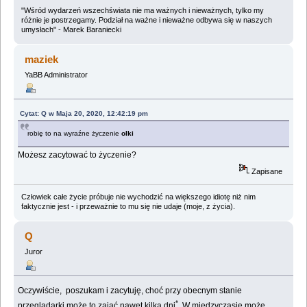
"Wśród wydarzeń wszechświata nie ma ważnych i nieważnych, tylko my
różnie je postrzegamy. Podział na ważne i nieważne odbywa się w naszych
umysłach" - Marek Baraniecki
maziek
YaBB Administrator
Cytat: Q w Maja 20, 2020, 12:42:19 pm
robię to na wyraźne życzenie
olki
Możesz zacytować to życzenie?
Zapisane
Człowiek całe życie próbuje nie wychodzić na większego idiotę niż nim
faktycznie jest - i przeważnie to mu się nie udaje (moje, z życia).
Q
Juror
Oczywiście, poszukam i zacytuję, choć przy obecnym stanie
*
przeglądarki może to zająć nawet kilka dni
. W międzyczasie może