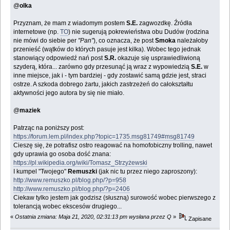
@
olka
Przyznam, że mam z wiadomym postem
S.E.
zagwozdkę. Źródła
internetowe (np.
TO
) nie sugerują pokrewieństwa obu Dudów (rodzina
nie mówi do siebie per
"Pan"
), co oznacza, że post
Smoka
należałoby
przenieść (wątków do których pasuje jest kilka). Wobec tego jednak
stanowiący odpowiedź nań post
S.R.
okazuje się usprawiedliwioną
szyderą, która... zarówno gdy przesunąć ją wraz z wypowiedzią
S.E.
w
inne miejsce, jak i - tym bardziej - gdy zostawić samą gdzie jest, straci
ostrze. A szkoda dobrego żartu, jakich zastrzeżeń do całokształtu
aktywności jego autora by się nie miało.
@
maziek
Patrząc na poniższy post:
https://forum.lem.pl/index.php?topic=1735.msg81749#msg81749
Cieszę się, że potrafisz ostro reagować na homofobiczny trolling, nawet
gdy uprawia go osoba dość znana:
https://pl.wikipedia.org/wiki/Tomasz_Strzyżewski
I kumpel "Twojego"
Remuszki
(jak nic tu przez niego zaproszony):
http://www.remuszko.pl/blog.php/?p=958
http://www.remuszko.pl/blog.php/?p=2406
Ciekaw tylko jestem jak godzisz (słuszną) surowość wobec pierwszego z
tolerancją wobec ekscesów drugiego...
«
Ostatnia zmiana: Maja 21, 2020, 02:31:13 pm wysłana przez Q
»
Zapisane