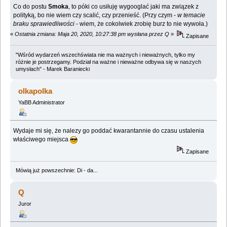
Co do postu
Smoka
, to póki co usiłuję wygooglać jaki ma związek z
polityką, bo nie wiem czy scalić, czy przenieść. (Przy czym -
w temacie
braku sprawiedliwości
- wiem, że cokolwiek zrobię burz to nie wywoła.)
«
Ostatnia zmiana: Maja 20, 2020, 10:27:38 pm wysłana przez Q
»
Zapisane
"Wśród wydarzeń wszechświata nie ma ważnych i nieważnych, tylko my
różnie je postrzegamy. Podział na ważne i nieważne odbywa się w naszych
umysłach" - Marek Baraniecki
olkapolka
YaBB Administrator
Wydaje mi się, że nalezy go poddać kwarantannie do czasu ustalenia
właściwego miejsca
Zapisane
Mówią już powszechnie: Di - da...
Q
Juror