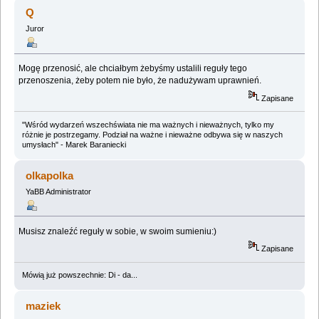
nie ;) (Przeczytany 275585 razy)
Q
Juror
Mogę przenosić, ale chciałbym żebyśmy ustalili reguły tego
przenoszenia, żeby potem nie było, że nadużywam uprawnień.
Zapisane
"Wśród wydarzeń wszechświata nie ma ważnych i nieważnych, tylko my
różnie je postrzegamy. Podział na ważne i nieważne odbywa się w naszych
umysłach" - Marek Baraniecki
olkapolka
YaBB Administrator
Musisz znaleźć reguły w sobie, w swoim sumieniu:)
Zapisane
Mówią już powszechnie: Di - da...
maziek