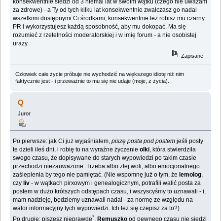
konsekwentnie siedzi od 3 niemal lat w swoim wątku (czego nie uważam
za zdrowe) - a Ty od tych kilku lat konsekwentnie zwalczasz go nadal
wszelkimi dostępnymi Ci środkami, konsekwentnie też robisz mu czarny
PR i wykorzystujesz każdą sposobność, aby mu dokopać. Ma się
rozumieć z rzetelności moderatorskiej i w imię forum - a nie osobistej
urazy.
Zapisane
Człowiek całe życie próbuje nie wychodzić na większego idiotę niż nim
faktycznie jest - i przeważnie to mu się nie udaje (moje, z życia).
Q
Juror
Po pierwsze: jak Ci już wyjaśniałem,
piszę posta pod postem
jeśli posty
te dzieli ileś dni, i robię to na wyraźne życzenie
olki
, która stwierdziła
swego czasu, że dopisywane do starych wypowiedzi po takim czasie
przechodzi niezauważone. Trzeba albo złej woli, albo emocjonalnego
zaślepienia by tego nie pamiętać. (Nie wspomnę już o tym, że
lemolog
,
czy
liv
- w wątkach pirxowym i genealogicznym, potrafili walić posta za
postem w dużo krótszych odstępach czasu, i wszyscyśmy to uznawali - i,
mam nadzieję, będziemy uznawali nadal - za normę ze względu na
walor informacyjny tych wypowiedzi. Ich też się czepisz za to?)
*
Po drugie: piszesz nieprawdę
.
Remuszko
od pewnego czasu nie siedzi