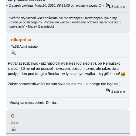
«
Ostatnia zmiana: Maja 20, 2020, 06:19:05 pm wysłana przez Q
»
Zapisane
"Wśród wydarzeń wszechświata nie ma ważnych i nieważnych, tylko my
różnie je postrzegamy. Podział na ważne i nieważne odbywa się w naszych
umysłach" - Marek Baraniecki
olkapolka
YaBB Administrator
Potrafisz rozbawić - już raporcik wysłałeś (do siebie?), bo Remuszko
śmieci (16 minut po poście) - owszem, post o niczym, ale jakoś dwa
posty jeden pod drugim Smoka - w tym samym wątku - są git! Ihhaa!
Zaiste sprawiedliwości na tym świecie nie ma - a innego nie będzie:)
Zapisane
Mówią już powszechnie: Di - da...
Q
Juror