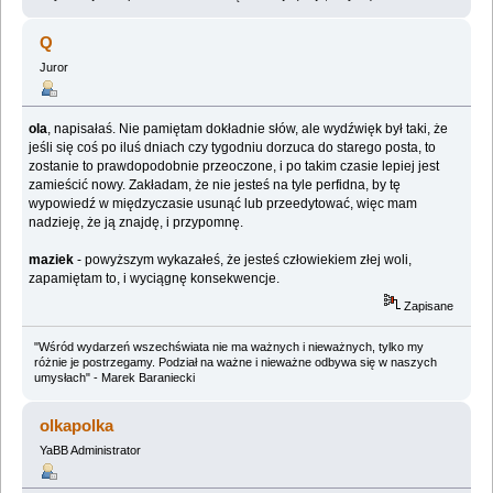
Q
Juror
ola
, napisałaś. Nie pamiętam dokładnie słów, ale wydźwięk był taki, że
jeśli się coś po iluś dniach czy tygodniu dorzuca do starego posta, to
zostanie to prawdopodobnie przeoczone, i po takim czasie lepiej jest
zamieścić nowy. Zakładam, że nie jesteś na tyle perfidna, by tę
wypowiedź w międzyczasie usunąć lub przeedytować, więc mam
nadzieję, że ją znajdę, i przypomnę.
maziek
- powyższym wykazałeś, że jesteś człowiekiem złej woli,
zapamiętam to, i wyciągnę konsekwencje.
Zapisane
"Wśród wydarzeń wszechświata nie ma ważnych i nieważnych, tylko my
różnie je postrzegamy. Podział na ważne i nieważne odbywa się w naszych
umysłach" - Marek Baraniecki
olkapolka
YaBB Administrator