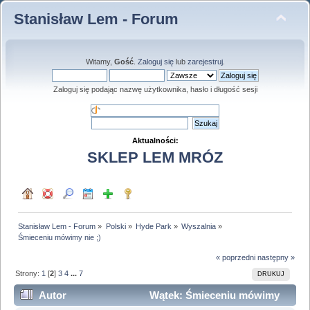
Stanisław Lem - Forum
Witamy,
Gość
.
Zaloguj się
lub
zarejestruj
.
Zaloguj się podając nazwę użytkownika, hasło i długość sesji
Aktualności:
SKLEP LEM MRÓZ
Stanisław Lem - Forum
»
Polski
»
Hyde Park
»
Wyszalnia
»
Śmieceniu mówimy nie ;)
« poprzedni
następny »
Strony:
1
[
2
]
3
4
...
7
DRUKUJ
Autor
Wątek: Śmieceniu mówimy