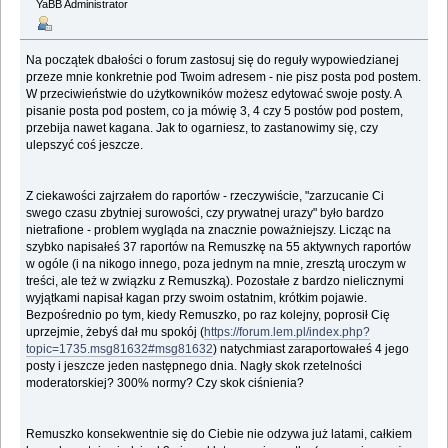
YaBB Administrator
Na początek dbałości o forum zastosuj się do reguły wypowiedzianej
przeze mnie konkretnie pod Twoim adresem - nie pisz posta pod postem.
W przeciwieństwie do użytkowników możesz edytować swoje posty. A
pisanie posta pod postem, co ja mówię 3, 4 czy 5 postów pod postem,
przebija nawet kagana. Jak to ogarniesz, to zastanowimy się, czy
ulepszyć coś jeszcze.
Z ciekawości zajrzałem do raportów - rzeczywiście, "zarzucanie Ci
swego czasu zbytniej surowości, czy prywatnej urazy" było bardzo
nietrafione - problem wygląda na znacznie poważniejszy. Licząc na
szybko napisałeś 37 raportów na Remuszkę na 55 aktywnych raportów
w ogóle (i na nikogo innego, poza jednym na mnie, zresztą uroczym w
treści, ale też w związku z Remuszką). Pozostałe z bardzo nielicznymi
wyjątkami napisał kagan przy swoim ostatnim, krótkim pojawie.
Bezpośrednio po tym, kiedy Remuszko, po raz kolejny, poprosił Cię
uprzejmie, żebyś dał mu spokój (
https://forum.lem.pl/index.php?
topic=1735.msg81632#msg81632
) natychmiast zaraportowałeś 4 jego
posty i jeszcze jeden następnego dnia. Nagły skok rzetelności
moderatorskiej? 300% normy? Czy skok ciśnienia?
Remuszko konsekwentnie się do Ciebie nie odzywa już latami, całkiem