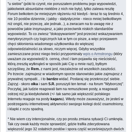
"u siebie" (póki to czynił, nie poruszałem problemu jego wypowiedzi,
jakkolwiek absurdalne niektóre z nich nie były), tylko zalewa resztę
Forum bełkotem (w mniejszym stężeniu niż kiedyś - teraz to są średnio 4,
nie 10 postów dziennie, i jakby - statystycznie - nieco mniej bełkotliwym
niż ongiś, nie przeczę, ale jednak...), a zwracam na to uwagę nie z
powodów jakie insynuujesz, a jako przeciwnik niskich standardów
wypowiedzi. To co zwiesz "dokopywaniem" jest przecież wskazywaniem
merytorycznych czy logicznych luk w tym co pisze, a więc przejawem
chęci skłonienia wiadomego użytkownika do większej
odpowiedzialności za słowo, niczym więcej. Gdyby wszystkie
zamieszczane przez niego treści przypominały
wpis o Armstrongu
(który
uważam za wypowiedź b. cenną, choć i tam pojawiła się nieścisłość,
którą zresztą wytknąłeś w sposób jaki Cię u mnie razi), byłbym
szczęśliwy, że
Rem.
z nami jest, niezależnie od wszelkich zaszłości.
Po trzecie: zajmujesz w wiadomym sporze stanowisko jakie zajmujesz z
prywatnej sympatii... i to
bardzo
widać. Postaraj się przekroczyć siebie.
Zajrzyj - skoro
olka
i sam
S.R.
poruszyli ten temat - na forum "Wyborczej".
Poczytaj, jak ludzie reagowali tam na remuszkowe posty, a reagowali
ostrzej niż ja kiedykolwiek (+/- tak samo jak większość polskiego
Internetu reaguje na posty
kagan
a). Wtedy może zauważysz, że jesteś w
postrzeganiu internetowej aktywności swojego kolegi dość osamotniony,
i klapki z oczu spadną.
* Nie wiem czy intencjonalnie, czy po prostu zmiana sytuacji Ci umknęła.
Tak czy owak każdy może sprawdzić, gdzie trafiła zdecydowana
większość jego 32 ostatnich postów i spora część wcześniejszych dwóch