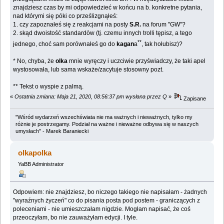
znajdziesz czas by mi odpowiedzieć w końcu na b. konkretne pytania,
nad którymi się póki co prześlizgnąłeś:
1. czy zapoznałeś się z reakcjami na posty
S.R.
na forum "GW"?
2. skąd dwoistość standardòw (tj. czemu innych trolli tępisz, a tego
**
jednego, choć sam porównałeś go do
kagan
a
, tak hołubisz)?
* No, chyba, że
olka
mnie wyręczy i uczciwie przyświadczy, że taki apel
wystosowała, lub sama wskaże/zacytuje stosowny pozt.
** Tekst o wyspie z palmą.
«
Ostatnia zmiana: Maja 21, 2020, 08:56:37 pm wysłana przez Q
»
Zapisane
"Wśród wydarzeń wszechświata nie ma ważnych i nieważnych, tylko my
różnie je postrzegamy. Podział na ważne i nieważne odbywa się w naszych
umysłach" - Marek Baraniecki
olkapolka
YaBB Administrator
Odpowiem: nie znajdziesz, bo niczego takiego nie napisałam - żadnych
"wyraźnych życzeń" co do pisania posta pod postem - graniczących z
poleceniami - nie umieszczałam nigdzie. Mogłam napisać, że coś
przeoczyłam, bo nie zauważyłam edycji. I tyle.