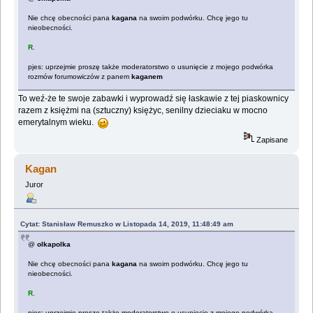
Nie chcę obecności pana
kagana
na swoim podwórku. Chcę jego tu
nieobecności.
R.
pjes: uprzejmie proszę także moderatorstwo o usunięcie z mojego podwórka
rozmów forumowiczów z panem
kaganem
To weź-że te swoje zabawki i wyprowadź się łaskawie z tej piaskownicy
razem z księżmi na (sztuczny) księżyc, senilny dzieciaku w mocno
emerytalnym wieku.
Zapisane
Kagan
Juror
Cytat: Stanisław Remuszko w Listopada 14, 2019, 11:48:49 am
@
olkapolka
Nie chcę obecności pana
kagana
na swoim podwórku. Chcę jego tu
nieobecności.
R.
pjes: uprzejmie proszę także moderatorstwo o usunięcie z mojego podwórka