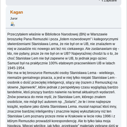
Zapisane
Kagan
Juror
Przeczytałem właśnie w Bibliotece Narodowej (BN) w Warszawie
broszurkę Pana Remuszki i ‎poza „listem rozwodowym” i kategorycznymi
stwierdzeniami Stanisława Lema, że nie był on w ‎UB, nie znalazłem w
niej w zasadzie nic nowego ani też nic ciekawego. Ale zastanawiam się -
‎kto, nie pytany, pisze że nie był on w UB? Najwyraźniej chodzi tu o to, że
choć Stanisław Lem ‎nie był zapewne w UB, to jednak jego ojciec
Samuel był na praktycznie 100% etatowym ‎pracownikiem UB w latach
1945-1954.‎
Nie ma w tej broszurce Remuszki osoby Stanisława Lema - wielkiego,
niemalże genialnego ‎pisarza, a jest w niej tylko niejaki Stanisław Lem -
osobnik o dość przeciętej inteligencji, silący ‎się (razem z Remuszką) na
słowne „fajerwerki”, które jednak z perspektywy czasu wyglądają ‎bardzo
tandetnie, ktoś piszący bardzo naiwnie na temat aktualnych wydarzeń.
Znów powraca do ‎mnie myśl, że Stanisław Lem, którego znałem
osobiście, nie mógł być autorem np. „Solaris”, że ‎te i inne najlepsze
książki, wydane jako dzieła Stanisława Lema. musiał napisać ktoś inny,
‎znacznie bardziej inteligentny i znacznie lepiej wykształcony niż ten
Stanisław Lem poznany ‎przeze mnie w Krakowie w lecie roku 1996 i z
którym Remuszko prowadził korespondencję. ‎Ale to tylko taka moja
hipoteza. Więcej wkrótce, jak tylko „przetrawię” materiały zebrane dziś ‎w