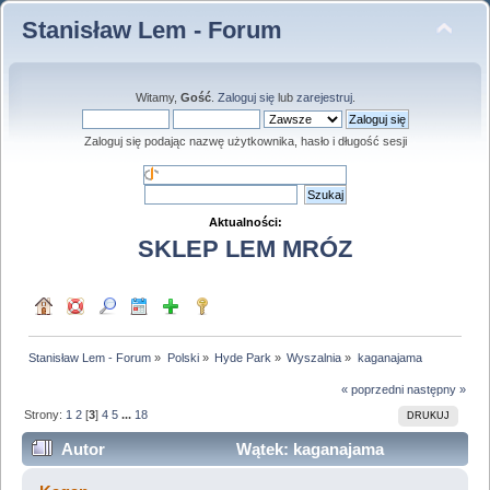
Stanisław Lem - Forum
Witamy,
Gość
.
Zaloguj się
lub
zarejestruj
.
Zaloguj się podając nazwę użytkownika, hasło i długość sesji
Aktualności:
SKLEP LEM MRÓZ
Stanisław Lem - Forum
»
Polski
»
Hyde Park
»
Wyszalnia
»
kaganajama
« poprzedni
następny »
Strony:
1
2
[
3
]
4
5
...
18
DRUKUJ
Autor
Wątek: kaganajama
(Przeczytany 378962 razy)