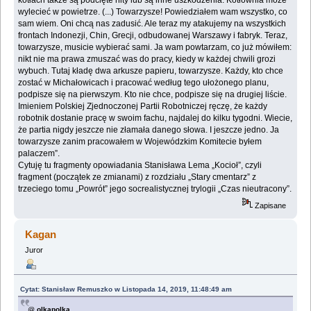
kotłach także są ‎podcięte nity lub są inne uszkodzenia. Kotłownia może
wylecieć w powietrze. (...) Towarzysze! ‎Powiedziałem wam wszystko, co
sam wiem. Oni chcą nas zadusić. Ale teraz my atakujemy na ‎wszystkich
frontach Indonezji, Chin, Grecji, odbudowanej Warszawy i fabryk. Teraz,
‎towarzysze, musicie wybierać sami. Ja wam powtarzam, co już mówiłem:
nikt nie ma prawa ‎zmuszać was do pracy, kiedy w każdej chwili grozi
wybuch. Tutaj kładę dwa arkusze papieru, ‎towarzysze. Każdy, kto chce
zostać w Michałowicach i pracować według tego ułożonego planu,
‎podpisze się na pierwszym. Kto nie chce, podpisze się na drugiej liście.
Imieniem Polskiej ‎Zjednoczonej Partii Robotniczej ręczę, że każdy
robotnik dostanie pracę w swoim fachu, ‎najdalej do kilku tygodni. Wiecie,
że partia nigdy jeszcze nie złamała danego słowa. I jeszcze ‎jedno. Ja
towarzysze zanim pracowałem w Wojewódzkim Komitecie byłem
palaczem”.‎
Cytuję tu fragmenty opowiadania Stanisława Lema „Kocioł”, czyli
fragment (początek ze ‎zmianami) z rozdziału „Stary cmentarz” z
trzeciego tomu „Powrót” jego socrealistycznej trylogii ‎‎„Czas nieutracony”.‎
Zapisane
Kagan
Juror
Cytat: Stanisław Remuszko w Listopada 14, 2019, 11:48:49 am
@
olkapolka