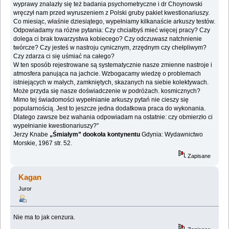
wyprawy znalazły się też badania psychometryczne i dr ‎Choynowski
wręczył nam przed wyruszeniem z Polski gruby pakiet kwestionariuszy.
Co miesiąc, właśnie ‎dziesiątego, wypełniamy kilkanaście arkuszy testów.
Odpowiadamy na różne pytania: Czy chciałbyś ‎mieć więcej pracy? Czy
dolega ci brak towarzystwa kobiecego? Czy odczuwasz natchnienie
twórcze? ‎Czy jesteś w nastroju cynicznym, zrzędnym czy chełpliwym?
Czy zdarza ci się uśmiać na całego?‎
W ten sposób rejestrowane są systematycznie nasze zmienne nastroje i
atmosfera panująca na jachcie. ‎Wzbogacamy wiedzę o problemach
istniejących w małych, zamkniętych, skazanych na siebie ‎kolektywach.
Może przyda się nasze doświadczenie w podróżach. kosmicznych?‎
Mimo tej świadomości wypełnianie arkuszy pytań nie cieszy się
popularnością. Jest to jeszcze jedna ‎dodatkowa praca do wykonania.
Dlatego zawsze bez wahania odpowiadam na ostatnie: czy obmierzło ‎ci
wypełnianie kwestionariuszy?‎"
Jerzy Knabe
„Śmiałym” dookoła kontynentu
Gdynia: Wydawnictwo
Morskie, 1967 str. 52.‎
Zapisane
Kagan
Juror
Nie ma to jak cenzura.