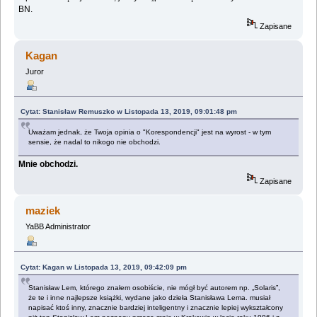
BN.‎
Zapisane
Kagan
Juror
Cytat: Stanisław Remuszko w Listopada 13, 2019, 09:01:48 pm
Uważam jednak, że Twoja opinia o "Korespondencji" jest na wyrost - w tym
sensie, że nadal to nikogo nie obchodzi.
Mnie obchodzi.‎
Zapisane
maziek
YaBB Administrator
Cytat: Kagan w Listopada 13, 2019, 09:42:09 pm
Stanisław Lem, którego znałem osobiście, nie mógł być autorem np. „Solaris”,
że ‎te i inne najlepsze książki, wydane jako dzieła Stanisława Lema. musiał
napisać ktoś inny, ‎znacznie bardziej inteligentny i znacznie lepiej wykształcony