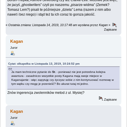
że jacyś „ghostwriters” czyli po naszemu „pisarze-widma” (Zemek?
Tomasz Lem?) pisali ‎te późniejsze „dzieła” Lema (razem z nim albo
nawet i bez niego) i stąd też ta ich coraz to gorsza ‎jakość.‎
«
Ostatnia zmiana: Listopada 14, 2019, 10:17:48 am wysłana przez Kagan
»
Zapisane
Kagan
Juror
Cytat: olkapolka w Listopada 13, 2019, 10:24:52 pm
Ja mam techniczne pytanie do
St
. - ponieważ nie jest potrzebna kolejna
awantura - zasadniczo wszystkie posty Kagana mają swoje miejsce w
Kaganajamie - więc zapytuję czy życzysz sobie z nim kontynuować rozmowę w
tym wątku czy mogę je przenieść? Bo akurat tutaj mi jedno.
Znów ingerencja zwolenników metod z ul. Mysiej?
Zapisane
Kagan
Juror