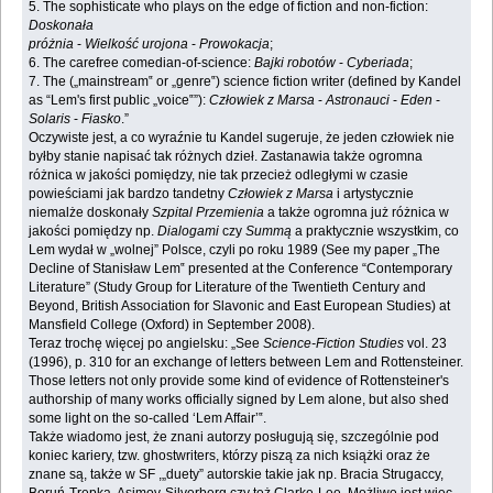
‎5. The sophisticate who plays on the edge of fiction and non-fiction:
Doskonała
próżnia
-
Wielkość urojona
-
Prowokacja
;‎
‎6. The carefree comedian-of-science:
Bajki robotów
-
Cyberiada
;‎
‎7. The („mainstream‟ or „genre‟) science fiction writer (defined by Kandel
as “Lem's first ‎public „voice‟”):
Człowiek z Marsa
-
Astronauci
-
Eden
-
Solaris
- ‎‎
Fiasko
.”‎
Oczywiste jest, a co wyraźnie tu Kandel sugeruje, że jeden człowiek nie
byłby stanie napisać tak ‎różnych dzieł. Zastanawia także ogromna
różnica w jakości pomiędzy, nie tak przecież ‎odległymi w czasie
powieściami jak bardzo tandetny
Człowiek z Marsa
i artystycznie
niemalże ‎doskonały
Szpital Przemienia
a także ogromna już różnica w
jakości pomiędzy np. ‎‎
Dialogami
czy
Summą
a praktycznie wszystkim, co
Lem wydał w „wolnej” Polsce, ‎czyli po roku 1989 (See my paper „The
Decline of Stanisław Lem‟ presented at the Conference ‎‎“Contemporary
Literature” (Study Group for Literature of the Twentieth Century and
Beyond, ‎British Association for Slavonic and East European Studies) at
Mansfield College (Oxford) in ‎September 2008).‎
Teraz trochę więcej po angielsku: „See
Science-Fiction Studies
vol. 23
(1996), p. 310 for ‎an exchange of letters between Lem and Rottensteiner.
Those letters not only provide some kind ‎of evidence of Rottensteiner's
authorship of many works officially signed by Lem alone, but ‎also shed
some light on the so-called ‘Lem Affair’‟.‎
Także wiadomo jest, że znani autorzy posługują się, szczególnie pod
koniec kariery, tzw. ‎ghostwriters, którzy piszą za nich książki oraz że
znane są, także w SF ,„duety” autorskie takie ‎jak np. Bracia Strugaccy,
Boruń-Trepka, Asimov-Silverberg czy też Clarke-Lee. Możliwe jest ‎więc,