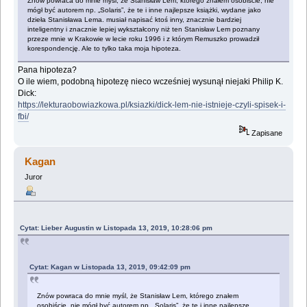
Znów powraca do ‎mnie myśl, że Stanisław Lem, którego znałem osobiście, nie
mógł być autorem np. „Solaris”, że ‎te i inne najlepsze książki, wydane jako
dzieła Stanisława Lema. musiał napisać ktoś inny, ‎znacznie bardziej
inteligentny i znacznie lepiej wykształcony niż ten Stanisław Lem poznany
‎przeze mnie w Krakowie w lecie roku 1996 i z którym Remuszko prowadził
korespondencję. ‎Ale to tylko taka moja hipoteza.
Pana hipoteza?
O ile wiem, podobną hipotezę nieco wcześniej wysunął niejaki Philip K.
Dick:
https://lekturaobowiazkowa.pl/ksiazki/dick-lem-nie-istnieje-czyli-spisek-i-
fbi/
Zapisane
Kagan
Juror
Cytat: Lieber Augustin w Listopada 13, 2019, 10:28:06 pm
Cytat: Kagan w Listopada 13, 2019, 09:42:09 pm
Znów powraca do mnie myśl, że Stanisław Lem, którego znałem
osobiście, nie mógł być ‎autorem np. „Solaris”, że te i inne najlepsze