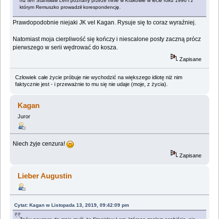
niż ten Stanisław Lem poznany ‎przeze mnie w Krakowie w lecie roku 1996 i z
którym Remuszko prowadził korespondencję.
Prawdopodobnie niejaki JK vel Kagan. Rysuje się to coraz wyraźniej.
Natomiast moja cierpliwość się kończy i niescalone posty zaczną prócz
pierwszego w serii wędrować do kosza.
Zapisane
Człowiek całe życie próbuje nie wychodzić na większego idiotę niż nim
faktycznie jest - i przeważnie to mu się nie udaje (moje, z życia).
Kagan
Juror
Niech żyje cenzura!
Zapisane
Lieber Augustin
Cytat: Kagan w Listopada 13, 2019, 09:42:09 pm