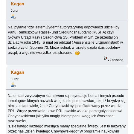
Kagan
Juror
Na pytanie "czy jestem Żydem" autorytatywnej odpowiedzi udzieliłby
Panu Remuszkowi Rasse- und Siedlungshauptamt (RuSHA) czyli
Główny Urząd Rasy i Osadnictwa SS. Problem w tym, że przestał on
działać w roku 1945, a miał on oddział ( Aussenstelle Litzmannstadt) w
Łodzi przy ul. Spornej 73. Może jednak w Izraelu działa dziś podobny
urząd, a więc nie wszystko jest stracone!
Zapisane
Kagan
Juror
Natomiast zwyczajnym kłamstwem są insynuacje Lema i innych pseudo-
lemologów, których ‎nazwisk wolę tu nie przedstawiać, jako iż brzydzę się
nimi, a mianowicie, że dr Choynowski był ‎prześladowany przez władze
PRL. Wręcz przeciwnie - owe PRL-owskie władze pomagały ‎doktorowi
Choynowskiemu jak tylko mogły, biorąc pod uwagę ich ówczesne
możliwości.‎
"Dziesiątego każdego miesiąca mamy specjalne święto. Jest to nazwany
przez nas „dzień świętego ‎Choynowskiego” W programie naukowym