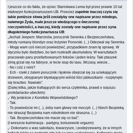
I jeszcze co do faktu, że ojciec Stanisława Lema był przez prawie 10 lat
etatowym ‎funkcjonariuszem UB. Przecież
zupełnie inaczej czyta się
takie poniższe słowa jeśli zostałyby ‎one napisane przez młodego,
naiwnego Żyda, mało jeszcze wiedzącego o ówczesnej
‎rzeczywistości, a inaczej, kiedy zostały one napisane przez syna
długoletniego funkcjonariusza ‎UB
:‎
‎„Jechali Jeepem: Marcinów, porucznik Serenka z Bezpieczeństwa,
młody rumiany blondyn oraz ‎Inżynier Ponorski. (...) Odezwał się Serenka
- Mogę wam coś niecoś powiedzieć, przypadkiem ‎znam tę sprawę. W
styczniu było śledztwo, bo tam rozkradli akumulatory. W warsztatach
‎pracowało paru przefarbowanych foksów i jeden leśny. Taki ptaszek:
zimą grzał się na fabryce, ‎w lecie siup do lasu. Wczasy, wiecie...‎
‎- No i cóż z nimi?‎
‎- Ech - rzekł z żalem porucznik i tęsknie obejrzał się za uciekającym
drzewem, obsypanym ‎błyskającymi wśród liści jabłuszkami - rozpłynęło
się bractwo. Nawiało”.‎
‎(Dalej kilka, jakże trafiających do serca czytelnika, prawd o sojuszu
proletariacko-ubeckim):‎
‎„- Wy jesteście z Komitetu Wojewódzkiego?‎
‎- Tak.‎
‎- To powiedzcie im (...), żeby nam głowy nie moczyli. (...) Niech Bezpieką
nie straszą! Bezpieka ‎nam robotnikom nie straszna. (...)‎
‎- Tak. Bezpieczeństwa nie macie się co bać”.‎
‎(I wreszcie kulminacja - partyjny, bolszewicki orgazm):‎
‎„- Dokonano u was sabotażu, towarzysze, i podejrzewamy, że w innych