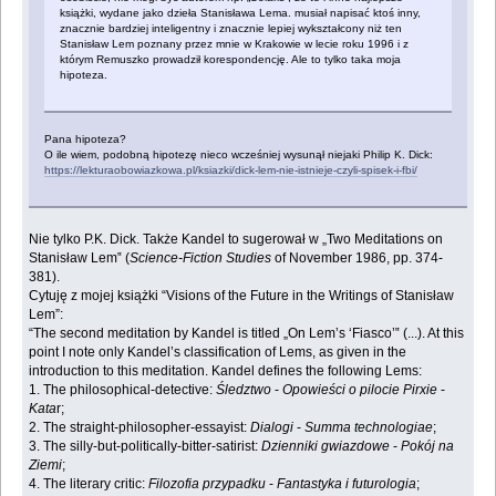
książki, wydane jako dzieła Stanisława Lema. ‎musiał napisać ktoś inny,
znacznie bardziej inteligentny i znacznie lepiej wykształcony niż ten
‎Stanisław Lem poznany przez mnie w Krakowie w lecie roku 1996 i z
którym Remuszko ‎prowadził korespondencję. Ale to tylko taka moja
hipoteza.‎
Pana hipoteza?‎
O ile wiem, podobną hipotezę nieco wcześniej wysunął niejaki Philip K. Dick:‎
https://lekturaobowiazkowa.pl/ksiazki/dick-lem-nie-istnieje-czyli-spisek-i-fbi/
Nie tylko P.K. Dick. Także Kandel to sugerował w „Two Meditations on
Stanisław Lem‟ ‎‎(
Science-Fiction Studies
of November 1986, pp. 374-
381).‎
Cytuję z mojej książki “Visions of the Future in the Writings of Stanisław
Lem”:‎
‎“The second meditation by Kandel is titled „On Lem’s ‘Fiasco’‟ (...). At this
point I note only ‎Kandel’s classification of Lems, as given in the
introduction to this meditation. Kandel defines ‎the following Lems:‎
‎1. The philosophical-detective:
Śledztwo
-
Opowieści o pilocie Pirxie
-
Kata
r;‎
‎2. The straight-philosopher-essayist:
Dialogi
-
Summa technologiae
;‎
‎3. The silly-but-politically-bitter-satirist:
Dzienniki gwiazdowe
-
Pokój na
Ziemi
;‎
‎4. The literary critic:
Filozofia przypadku
-
Fantastyka i futurologia
;‎