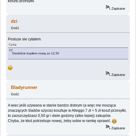
kosztu przesyłki.
Zapisane
dzi
Gość
Posluze sie cytatem.
Cytuj
Osobiście kupiłem nową za 12,50
Zapisane
Bladyrunner
Gość
A wiec jeśli używana w stanie bardzo dobrym (a więc nie nosząca
znaczących śladów użycia) kosztuje w Alleggo 7 zł + 5 zł koszt przesyłki,
to zaoszczędzasz 0,50 gr i dwie godziny (albo lepiej) zakupów.
Chyba, że ktoś potrzebuje nowej, żeby sobie w ramkę oprawić.
Zapisane