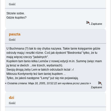
Gość
Strzele sobie.
Gdzie kupiles?
Zapisane
paszta
Gość
U Buchmana (?) tak to się chyba nazywa. Takie tanie księgarnie gdzie
odrzuty mają i resztki różne. Coś jak dyskont "Biedronka" tylko, że tu
mają więcej rzeczy "jadalnych".
Kupiłem tam tanio kilka Lemów z nowej edycji m.in. Summę (więc mam
ją teraz w dwóch ...nie trzech, wydaniach).
Swoją drogą żeby Lem w takich odrzutach leżał :-/
Miłosza Kontynenty też tam taniej kupiłem ...
Tylko, że jakoś następne "Lemy" już się nie pojawiają.
«
Ostatnia zmiana: Maja 18, 2005, 10:52:22 am wysłana przez paszta
»
Zapisane
dzi
Gość