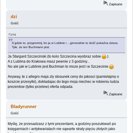
Zapisane
dzi
Gość
Cytuj
A gdzie to, przypomnij, bo ja w Lublinie i ...generalnie to dość pokaźna dziura.
Tyle, że ten Buchmann jest.
Ja Stargard Szczecinski (to kolo Szczecina wyobraz sobie
).
A z Lublina do Krakowa masz pewnie z 3 godziny...
No ale jak w Lublinie jest Buchman to moze jest i w Szczecinie
Anyway, te z allegro maja zly stosunek ceny do jakosci (pamietajmy o
koszcie przesylki), dokladajac do tego moja niechec w robieniu ludza
prezentow (tylko przelew) oferta odpada.
Zapisane
Bladyrunner
Gość
Myślę, że przesadzasz z tymi prezentami, a godziny poszukiwań po
księgarniach i antykwariatach nie sąwarte straty pięciu złotych jako