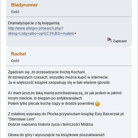
Bladyrunner
Gość
Dramatyzujecie z tą księgarnią
http://www.allegro.pl/search.php?
string=Listy+albo+op%C3%B3r+materii
+
Zapisane
Rachel
Gość
Zgadzam się, że przesadzacie trochę Kochani.
W dzisiejszych czasach, wszystko można kupić w internecie.
Ja w większość książek zaopatruję się w taki właśnie sposób.
A i mam jeszcze taką manię pzreśladowaczą, że jak jestem w jakimś
innym mieście, to biegam po antykwariatach.
Potem tylko plecak trochę ciąży w drodze powrotnej
Z ostatniej wyprawy do Płocka przywiozłam książkę Ewy Balcerzak pt.
"Stanisław Lem".
Dobrze napisana historia życia i twórczości Mistrza.
Głowa do góry i wyruszajcie na książkowe poszukiwania!!