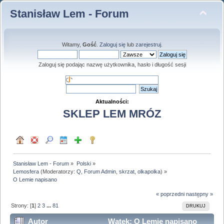
Stanisław Lem - Forum
Witamy,
Gość
.
Zaloguj się
lub
zarejestruj
.
Zaloguj się podając nazwę użytkownika, hasło i długość sesji
Aktualności:
SKLEP LEM MRÓZ
Stanisław Lem - Forum
»
Polski
»
Lemosfera
(Moderatorzy:
Q
,
Forum Admin
,
skrzat
,
olkapolka
) »
O Lemie napisano
« poprzedni
następny »
Strony: [
1
]
2
3
...
81
DRUKUJ
Autor
Wątek: O Lemie napisano