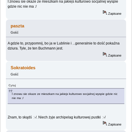
I znowu sie okaze ze mieszkam na jakiejs kulturowo socjalnej wyspie
gdzie nic nie ma :/
Zapisane
paszta
Gość
A gdzie to, przypomnij, bo ja w Lublinie i ...generalnie to dość pokaźna
dziura. Tyle, że ten Buchmann jest.
Zapisane
Sokratoides
Gość
Cytuj
I znowu sie okaze ze mieszkam na jakiejs kulturowo socjalnej wyspie gdzie nic
nie ma :/
Znam, to skądś :-/. Niech żyje archipelag kulturowej pustki :-/
Zapisane