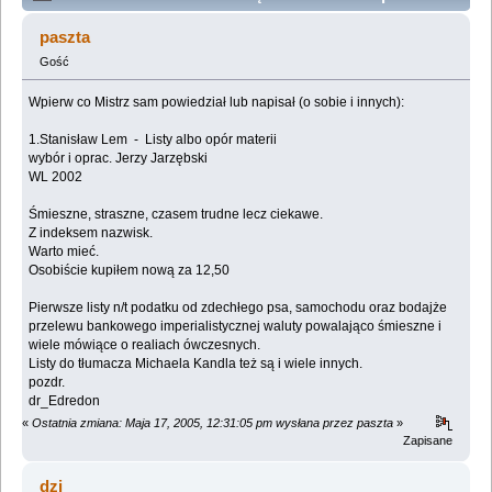
(Przeczytany 2675010 razy)
paszta
Gość
Wpierw co Mistrz sam powiedział lub napisał (o sobie i innych):
1.Stanisław Lem - Listy albo opór materii
wybór i oprac. Jerzy Jarzębski
WL 2002
Śmieszne, straszne, czasem trudne lecz ciekawe.
Z indeksem nazwisk.
Warto mieć.
Osobiście kupiłem nową za 12,50
Pierwsze listy n/t podatku od zdechłego psa, samochodu oraz bodajże
przelewu bankowego imperialistycznej waluty powalająco śmieszne i
wiele mówiące o realiach ówczesnych.
Listy do tłumacza Michaela Kandla też są i wiele innych.
pozdr.
dr_Edredon
«
Ostatnia zmiana: Maja 17, 2005, 12:31:05 pm wysłana przez paszta
»
Zapisane
dzi