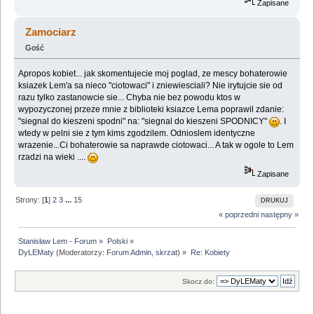
Zapisane
Zamociarz
Gość
Apropos kobiet... jak skomentujecie moj poglad, ze mescy bohaterowie
ksiazek Lem'a sa nieco "ciotowaci" i zniewiesciali? Nie irytujcie sie od
razu tylko zastanowcie sie... Chyba nie bez powodu ktos w
wypozyczonej przeze mnie z biblioteki ksiazce Lema poprawil zdanie:
"siegnal do kieszeni spodni" na: "siegnal do kieszeni SPODNICY"
. I
wtedy w pelni sie z tym kims zgodzilem. Odnioslem identyczne
wrazenie...Ci bohaterowie sa naprawde ciotowaci... A tak w ogole to Lem
rzadzi na wieki ....
Zapisane
Strony: [
1
]
2
3
...
15
DRUKUJ
« poprzedni
następny »
Stanisław Lem - Forum
»
Polski
»
DyLEMaty
(Moderatorzy:
Forum Admin
,
skrzat
) »
Re: Kobiety
Skocz do: