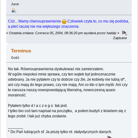
Juror
Cóż... Mamy równouprawnienie
Człowiek czyta to, co mu się podoba,
a płeć raczej nie ma większego znaczenia.
«
Ostatnia zmiana: Czerwca 05, 2004, 08:36:20 pm wysłana przez hadaly
»
Zapisane
Terminus
Gość
No tak. Równouprawnienia dyskutować nie zamierzałem.
W ogóle niepokoi mnie sprawa, czy ten wątek był jednoznacznie
odebrany. Ja nie pytałem czy to dobrze czy źle, że kobiety nie lubią sf*,
ani czy mają do tego prawo, czy nie mają. Ani co kto o tym myśli. Ani czy
to narusza naszą nowopowstającą liberalną, nowoczesną quasi-
moralność.
Pytałem tylko d l a c z e g o tak jest.
I tylko bio coś tam napisał na początku, a potem budyń z kisielem się z
tego zrobił. I tak już chyba zostanie.
_______
* Do Pań lubiących sf: Ja piszę tylko nt. statystycznych danych.