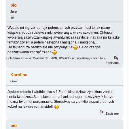
(Przeczytany 419844 razy)
bio
Juror
Wydaje mi się, że jedną z potencjalnych przyczyn jest to jak różne
ksiązki chłopcy i dziewczynki wybierają w wieku szkolnym. Chłopcy
wybierają zazwyczaj książkę awanturniczą i szybciej natrafią na książkę
fantazy czy s-f, a potem następną i następną, i następną....
Do tej teorii za bardzo się nie przywiązuje
ale od czegoś
poszukiwania zacząć trzeba
«
Ostatnia zmiana: Kwietnia 21, 2004, 06:06:19 pm wysłana przez Bio
»
Zapisane
Karolina
Gość
Jestem kobieta i wielbicielka s-f. Znam kilka dziewczyn, ktore znaja i
cenia tworczosc Stanislawa Lema i ani jednego mezczyzny, z ktorym
mozna by o niej porozmawic. Stereotypy sa zle! Nie skazuj biednych
kobiet na lekture romansidel!
Zapisane
bio