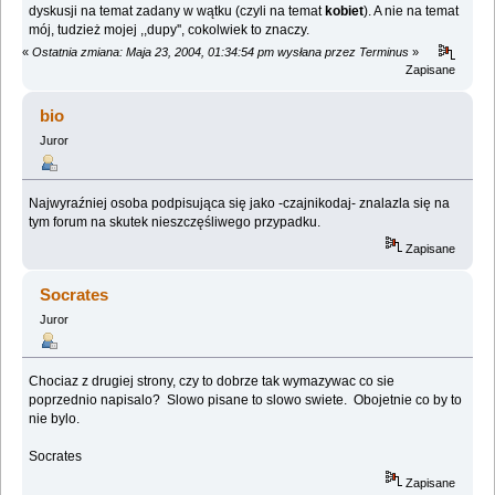
dyskusji na temat zadany w wątku (czyli na temat
kobiet
). A nie na temat
mój, tudzież mojej ,,dupy'', cokolwiek to znaczy.
«
Ostatnia zmiana: Maja 23, 2004, 01:34:54 pm wysłana przez Terminus
»
Zapisane
bio
Juror
Najwyraźniej osoba podpisująca się jako -czajnikodaj- znalazla się na
tym forum na skutek nieszczęśliwego przypadku.
Zapisane
Socrates
Juror
Chociaz z drugiej strony, czy to dobrze tak wymazywac co sie
poprzednio napisalo? Slowo pisane to slowo swiete. Obojetnie co by to
nie bylo.
Socrates
Zapisane