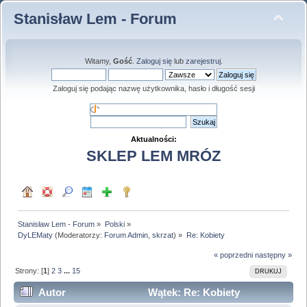
Stanisław Lem - Forum
Witamy,
Gość
.
Zaloguj się
lub
zarejestruj
.
Zaloguj się podając nazwę użytkownika, hasło i długość sesji
Aktualności:
SKLEP LEM MRÓZ
Stanisław Lem - Forum
»
Polski
»
DyLEMaty
(Moderatorzy:
Forum Admin
,
skrzat
) »
Re: Kobiety
« poprzedni
następny »
Strony: [
1
]
2
3
...
15
DRUKUJ
Autor
Wątek: Re: Kobiety