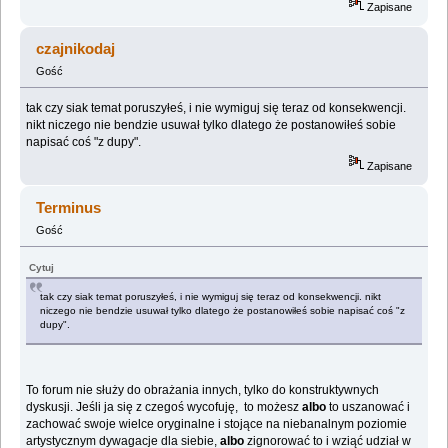
Zapisane
czajnikodaj
Gość
tak czy siak temat poruszyłeś, i nie wymiguj się teraz od konsekwencji.
nikt niczego nie bendzie usuwał tylko dlatego że postanowiłeś sobie
napisać coś "z dupy".
Zapisane
Terminus
Gość
Cytuj
tak czy siak temat poruszyłeś, i nie wymiguj się teraz od konsekwencji. nikt
niczego nie bendzie usuwał tylko dlatego że postanowiłeś sobie napisać coś "z
dupy".
To forum nie służy do obrażania innych, tylko do konstruktywnych
dyskusji. Jeśli ja się z czegoś wycofuję, to możesz
albo
to uszanować i
zachować swoje wielce oryginalne i stojące na niebanalnym poziomie
artystycznym dywagacje dla siebie,
albo
zignorować to i wziąć udział w