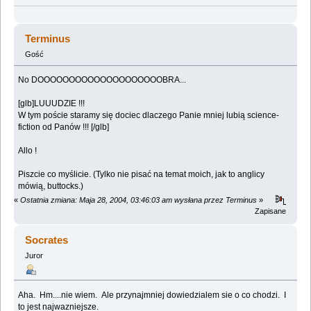
Terminus
Gość
No DOOOOOOOOOOOOOOOOOOOOBRA...
[glb]LUUUDZIE !!!
W tym poście staramy się dociec dlaczego Panie mniej lubią science-
fiction od Panów !!! [/glb]
Allo !
Piszcie co myślicie. (Tylko nie pisać na temat moich, jak to anglicy
mówią, buttocks.)
«
Ostatnia zmiana: Maja 28, 2004, 03:46:03 am wysłana przez Terminus
»
Zapisane
Socrates
Juror
Aha. Hm....nie wiem. Ale przynajmniej dowiedzialem sie o co chodzi. I
to jest najwazniejsze.