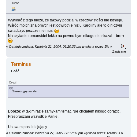
Juror
Wynikać z tego może, że takowy podział w rzeczywistości nie istnieje.
Wśród moich znajomych jest odwrotnie niż u Karoliny ale to o niczym
świadczyć jeszcze nie musi
Na czytanie romansideł lekko na pewno bym nikogo nie skazał... brrrrr
«
Ostatnia zmiana: Kwietnia 21, 2004, 06:20:33 pm wysłana przez Bio
»
Zapisane
Terminus
Gość
Cytuj
Stereotypy sa zle!
Dobrze; w takim razie zamykam temat. Nie chcialem nikogo obrazić.
Przepraszam wszystkie Panie.
Usuwam post inicjujący.
«
Ostatnia zmiana: Września 27, 2005, 08:17:37 pm wysłana przez Terminus
»