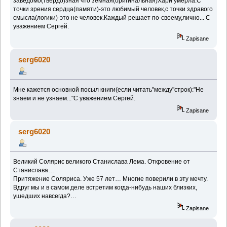
заведомо(твёрдо)зная что земная(оригинальная)Хари умерла.С
точки зрения сердца(памяти)-это любимый человек,с точки здравого
смысла(логики)-это не человек.Каждый решает по-своему,лично... С
уважением Сергей.
Zapisane
serg6020
Мне кажется основной посыл книги(если читать"между"строк):"Не
знаем и не узнаем..."С уважением Сергей.
Zapisane
serg6020
Великий Солярис великого Станислава Лема. Откровение от
Станислава…
Притяжение Соляриса. Уже 57 лет… Многие поверили в эту мечту.
Вдруг мы и в самом деле встретим когда-нибудь наших близких,
ушедших навсегда?…
Zapisane