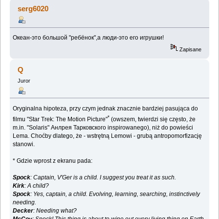
(Przeczytany 182004 razy)
serg6020
Океан-это большой "ребёнок",а люди-это его игрушки!
Zapisane
Q
Juror
Oryginalna hipoteza, przy czym jednak znacznie bardziej pasująca do
*
filmu "Star Trek: The Motion Picture"
(owszem, twierdzi się często, że
m.in. "Solaris" Анлрея Тарковского inspirowanego), niż do powieści
Lema. Choćby dlatego, że - wstrętną Lemowi - grubą antropomorfizację
stanowi.
* Gdzie wprost z ekranu pada:
Spock
: Captain, V'Ger is a child. I suggest you treat it as such.
Kirk
: A child?
Spock
: Yes, captain, a child. Evolving, learning, searching, instinctively
needing.
Decker
: Needing what?
McCoy
: Spock! This thing is about to wipe out every living thing on Earth