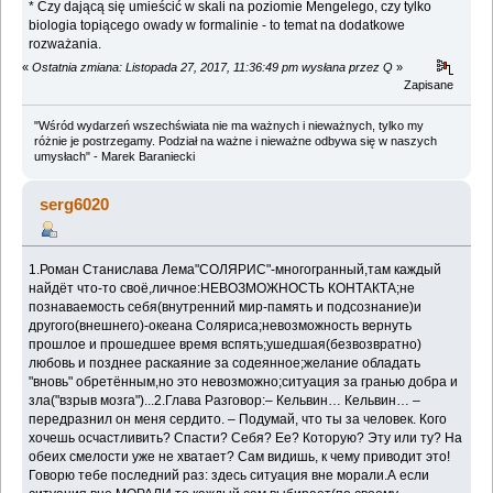
* Czy dającą się umieścić w skali na poziomie Mengelego, czy tylko
biologia topiącego owady w formalinie - to temat na dodatkowe
rozważania.
«
Ostatnia zmiana: Listopada 27, 2017, 11:36:49 pm wysłana przez Q
»
Zapisane
"Wśród wydarzeń wszechświata nie ma ważnych i nieważnych, tylko my
różnie je postrzegamy. Podział na ważne i nieważne odbywa się w naszych
umysłach" - Marek Baraniecki
serg6020
1.Роман Станислава Лема"СОЛЯРИС"-многогранный,там каждый
найдёт что-то своё,личное:НЕВОЗМОЖНОСТЬ КОНТАКТА;не
познаваемость себя(внутренний мир-память и подсознание)и
другого(внешнего)-океана Соляриса;невозможность вернуть
прошлое и прошедшее время вспять;ушедшая(безвозвратно)
любовь и позднее раскаяние за содеянное;желание обладать
"вновь" обретённым,но это невозможно;ситуация за гранью добра и
зла("взрыв мозга")...2.Глава Разговор:– Кельвин… Кельвин… –
передразнил он меня сердито. – Подумай, что ты за человек. Кого
хочешь осчастливить? Спасти? Себя? Ее? Которую? Эту или ту? На
обеих смелости уже не хватает? Сам видишь, к чему приводит это!
Говорю тебе последний раз: здесь ситуация вне морали.А если