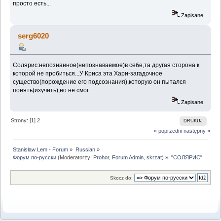
просто есть...
Zapisane
serg6020
Солярис:непознанное(непознаваемое)в себе,та другая сторона к
которой не пробиться...У Криса эта Хари-загадочное
существо(порождение его подсознания),которую он пытался
понять(изучить),но не смог...
Zapisane
Strony: [
1
]
2
DRUKUJ
« poprzedni
następny »
Stanisław Lem - Forum
»
Russian
»
Форум по-русски
(Moderatorzy:
Prohor
,
Forum Admin
,
skrzat
) »
"СОЛЯРИС"
Skocz do: