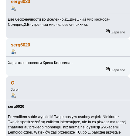
serg6020
Две бесконечности во Вселенной:1.Внешний мир космоса-
Солярис;2.Внутренний мир человека-психика.
Zapisane
serg6020
Хари-голос совести Криса Кельвина...
Zapisane
Q
Juror
serg6020
Pozwoliłem sobie wydzielić Twoje posty w osobny wątek. Niektóre z
Twoich spostrzeżeń są całkiem interesujące, ale to co piszesz ma raczej
charakter autorskiego monologu, niż normalnej dyskusji w Akademii
Lemologicznej. Wątek ów zaś przenoszę TU, bo 1. bardziej przystaje