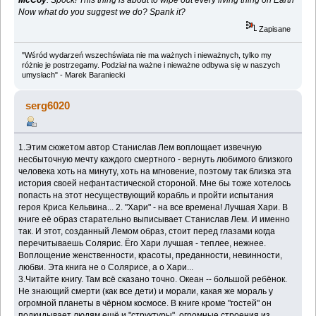
Now what do you suggest we do? Spank it?
Zapisane
"Wśród wydarzeń wszechświata nie ma ważnych i nieważnych, tylko my
różnie je postrzegamy. Podział na ważne i nieważne odbywa się w naszych
umysłach" - Marek Baraniecki
serg6020
1.Этим сюжетом автор Станислав Лем воплощает извечную
несбыточную мечту каждого смертного - вернуть любимого близкого
человека хоть на минуту, хоть на мгновение, поэтому так близка эта
история своей нефантастической стороной. Мне бы тоже хотелось
попасть на этот несуществующий корабль и пройти испытания
героя Криса Кельвина... 2. "Хари" - на все времена! Лучшая Хари. В
книге её образ старательно выписывает Станислав Лем. И именно
так. И этот, созданный Лемом образ, стоит перед глазами когда
перечитываешь Солярис. Ёго Хари лучшая - теплее, нежнее.
Воплощение женственности, красоты, преданности, невинности,
любви. Эта книга не о Солярисе, а о Хари...
3.Читайте книгу. Там всё сказано точно. Океан -- большой ребёнок.
Не знающий смерти (как все дети) и морали, какая же мораль у
огромной планеты в чёрном космосе. В книге кроме "гостей" он
подкидывает людям ещё и "структуры", огромные строения из