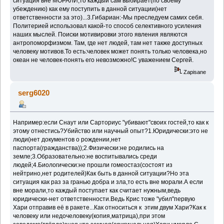
ситуация вне МОРАЛИ,то каждый сам выбирает(по своему
убеждению) как ему поступить в данной ситуации(нет
ответственности за это)...3.Гибариан:-Мы преследуем самих себя.
Политерией использовал какой-то способ селективного усиления
наших мыслей. Поиски мотивировки этого явления являются
антропоморфизмом. Там, где нет людей, там нет также доступных
человеку мотивов.То есть:человек может понять только человека,но
океан не человек-понять его невозможно!С уважением Сергей.
Zapisane
serg6020
Например:если Снаут или Сарториус "убивают"своих гостей,то как к
этому отнестись?Убийство или научный опыт?1.Юридически:это не
люди(нет документов о рождении,нет
паспорта(гражданства));2.Физически:не родились на
земле;3.Образовательно:не воспитывались среди
людей;4.Биологически:не прошли гомеостаз(состоят из
нейтрино,нет родителей)Как быть в данной ситуации?Но эта
ситуация как раз за гранью добра и зла,то есть вне морали.А если
вне морали,то каждый поступает как считает нужным,ведь
юридически-нет ответственности.Ведь Крис тоже "убил"первую
Хари отправив её в ракете...Как относиться к этим двум Хари?Как к
человеку или недочеловеку(копия,матрица),при этом