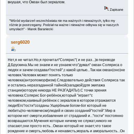
внушая, что Океан был зеркалом.
Zapisane
"Wśród wydarzeń wszechświata nie ma ważnych i nieważnych, tylko my
różnie je postrzegamy. Podział na ważne i nieważne odbywa się w naszych
umysłach" - Marek Baraniecki
serg6020
Нет,я не читал.Но,я прочитал"Солярис"( и не раз...)в переводе
Д.Брускина.Мы не знаем и не узнаем:что"думал" океан Соляриса о
людях и зачем создавал"гостей",с какой целью...Так как океан(оно)не
человек.Человек может понять только
человека(антропоморфизм).Следовательно действия Соляриса так
и остались неразгаданной тайной(загадкой)для экипажа
станции(которую никогда НЕ РАЗГАДАТЬ!).С точки зрения
человека:Солярис Бог-ребёнок,который "играет"с
человеком,наивный ребёнок с зеркалом в котором отражаются
люди!Его"гости"созданы Ущербным богом-бог который не
любить(по-человечески)людей и своих созданий"гостей".Мир в
котором нет смерти,избавления от страданий и..."гости" постоянно
возвращаются.Мучения которые ничему не служат,никого не
спасают,они просто есть...Океан который не знает,что такое
рождение и смерть,любовь и ненависть,мораль и аморальность...Он