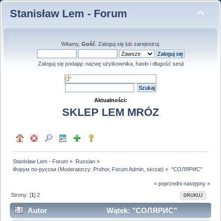
Stanisław Lem - Forum
Witamy,
Gość
.
Zaloguj się
lub
zarejestruj
.
Zaloguj się podając nazwę użytkownika, hasło i długość sesji
Aktualności:
SKLEP LEM MRÓZ
Stanisław Lem - Forum
»
Russian
»
Форум по-русски
(Moderatorzy:
Prohor
,
Forum Admin
,
skrzat
) »
"СОЛЯРИС"
« poprzedni
następny »
Strony: [
1
]
2
DRUKUJ
Autor
Wątek: "СОЛЯРИС"