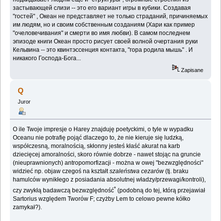
застывающей слизи -- это его вариант игры в кубики. Создавая
"гостей" , Океан не представляет не только страданий, причиняемых
им людям, но и своим собственным созданиям (Хари как пример
"очеловечивания" и смерти во имя любви). В самом последнем
эпизоде книги Океан просто рисует своей волной очертания руки
Кельвина -- это квинтэссенция контакта, "гора родила мышь" . И
никакого Господа-Бога...
Zapisane
Q
Juror
O ile Twoje impresje o Harey znajduję poetyckimi, o tyle w wypadku
Oceanu nie potrafię pojąć dlaczego to, że nie kieruje się ludzką,
współczesną, moralnością, skłonny jesteś kłaść akurat na karb
dziecięcej amoralności, skoro równie dobrze - nawet stojąc na gruncie
(nieuprawnionych) antropomorfizacji - można w owej "bezwzględności"
widzieć np. objaw czegoś na kształt
szaleństwa cezarów
(tj. braku
hamulców wynikłego z posiadania absolutnej władzy/przewagi/kontroli),
*
czy zwykłą badawczą bezwzględność
(podobną do tej, którą przejawiał
Sartorius względem Tworów F; czyżby Lem to celowo pewne kółko
zamykał?).