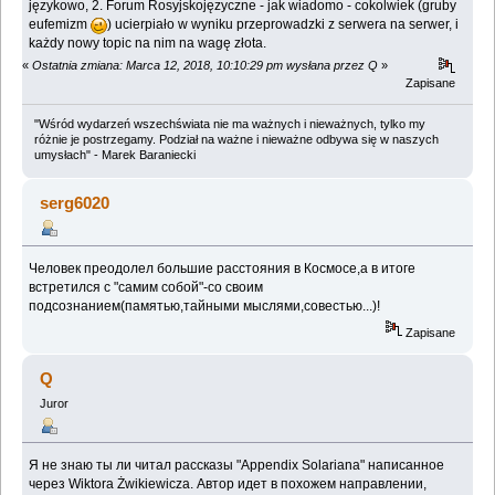
językowo, 2. Forum Rosyjskojęzyczne - jak wiadomo - cokolwiek (gruby
eufemizm
) ucierpiało w wyniku przeprowadzki z serwera na serwer, i
każdy nowy topic na nim na wagę złota.
«
Ostatnia zmiana: Marca 12, 2018, 10:10:29 pm wysłana przez Q
»
Zapisane
"Wśród wydarzeń wszechświata nie ma ważnych i nieważnych, tylko my
różnie je postrzegamy. Podział na ważne i nieważne odbywa się w naszych
umysłach" - Marek Baraniecki
serg6020
Человек преодолел большие расстояния в Космосе,а в итоге
встретился с "самим собой"-со своим
подсознанием(памятью,тайными мыслями,совестью...)!
Zapisane
Q
Juror
Я не знаю ты ли читал рассказы "Appendix Solariana" написанное
через Wiktora Żwikiewicza. Автор идет в похожем направлении,