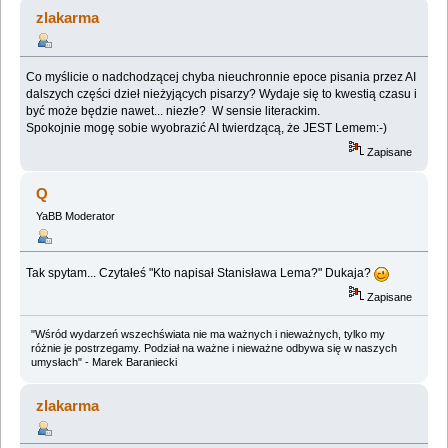
(Przeczytany 767829 razy)
zlakarma
Co myślicie o nadchodzącej chyba nieuchronnie epoce pisania przez AI
dalszych części dzieł nieżyjących pisarzy? Wydaje się to kwestią czasu i
być może będzie nawet... niezłe? W sensie literackim.
Spokojnie mogę sobie wyobrazić AI twierdzącą, że JEST Lemem:-)
Zapisane
Q
YaBB Moderator
Tak spytam... Czytałeś "Kto napisał Stanisława Lema?" Dukaja?
Zapisane
"Wśród wydarzeń wszechświata nie ma ważnych i nieważnych, tylko my
różnie je postrzegamy. Podział na ważne i nieważne odbywa się w naszych
umysłach" - Marek Baraniecki
zlakarma