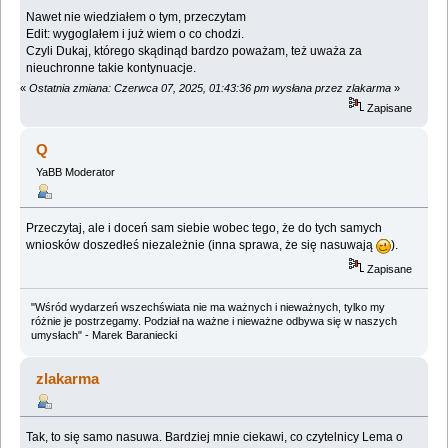
Nawet nie wiedziałem o tym, przeczytam
Edit: wygoglałem i już wiem o co chodzi.
Czyli Dukaj, którego skądinąd bardzo poważam, też uważa za
nieuchronne takie kontynuacje.
«
Ostatnia zmiana: Czerwca 07, 2025, 01:43:36 pm wysłana przez zlakarma
»
Zapisane
Q
YaBB Moderator
Przeczytaj, ale i doceń sam siebie wobec tego, że do tych samych
wniosków doszedłeś niezależnie (inna sprawa, że się nasuwają
).
Zapisane
"Wśród wydarzeń wszechświata nie ma ważnych i nieważnych, tylko my
różnie je postrzegamy. Podział na ważne i nieważne odbywa się w naszych
umysłach" - Marek Baraniecki
zlakarma
Tak, to się samo nasuwa. Bardziej mnie ciekawi, co czytelnicy Lema o