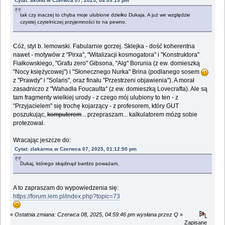
Cytat: akond w Czerwca 07, 2025, 04:09:19 pm
tak czy inaczej to chyba moje ulubione dziełko Dukaja. A już we względzie
czystej czytelniczej przyjemności to na pewno.
Cóż, styl b. lemowski. Fabularnie gorzej. Sklejka - dość koherentna
nawet - motywów z "Pirxa", "Witalizacji kosmogatora" i "Konstruktora"
Fiałkowskiego, "Grafu zero" Gibsona, "Alg" Borunia (z ew. domieszką
"Nocy księżycowej") i "Słonecznego Nurka" Brina (podlanego sosem
z "Prawdy" i "Solaris", oraz finału "Przestrzeni objawienia"). A morał
zasadniczo z "Wahadła Foucaulta" (z ew. domieszką Lovecrafta). Ale są
tam fragmenty wielkiej urody - z czego mój ulubiony to ten - z
"Przyjacielem" się trochę kojarzący - z profesorem, który GUT
poszukując,
komputerem
... przepraszam... kalkulatorem mózg sobie
protezował.
Wracając jeszcze do:
Cytat: zlakarma w Czerwca 07, 2025, 01:12:50 pm
Dukaj, którego skądinąd bardzo poważam,
A to zapraszam do wypowiedzenia się:
https://forum.lem.pl/index.php?topic=73
«
Ostatnia zmiana: Czerwca 08, 2025, 04:59:46 pm wysłana przez Q
»
Zapisane