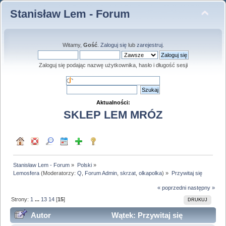
Stanisław Lem - Forum
Witamy,
Gość
.
Zaloguj się
lub
zarejestruj
.
Zaloguj się podając nazwę użytkownika, hasło i długość sesji
Aktualności:
SKLEP LEM MRÓZ
Stanisław Lem - Forum
»
Polski
»
Lemosfera
(Moderatorzy:
Q
,
Forum Admin
,
skrzat
,
olkapolka
) »
Przywitaj się
« poprzedni
następny »
Strony:
1
...
13
14
[
15
]
DRUKUJ
Autor
Wątek: Przywitaj się