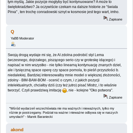
tym myślą. Jakie pozycje mogłyby być kontynuowane? A może to
świętokradztwo? Ja oczywiście czekam na dalsze historie ze "świata
Pirxa" , ten trochę conradowski sznyt w kosmosie jest tego wart, imho.
Zapisane
Q
YaBB Moderator
Swoją drogą wydaje mi się, że AI zdolna podrobić styl Lema
(wczesnego, dojrzałego, piszącego serio czy w groteskę idącego) i
napisać w nim wszystko - nie tylko linearną kontynuację znanych dzieł,
ale i tysięczną space operę czy space pornola, to pieśń przyszłości b.
niedalekiej. Bardziej interesowałby mnie model o większej złożoności,
zdolny - BIM-BAM-BOM - ocenić o czym, i z jakich pozycji
intelektualnych, chciałby dziś (czy też jutro) pisać Mistrz, i to właśnie
tworzyć. Czyli prawdziwą imitację
, nie - kolejne "Oko potwora".
Zapisane
"Wśród wydarzeń wszechświata nie ma ważnych i nieważnych, tylko my
różnie je postrzegamy. Podział na ważne i nieważne odbywa się w naszych
umysłach" - Marek Baraniecki
akond