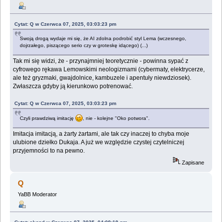
Cytat: Q w Czerwca 07, 2025, 03:03:23 pm
Swoją drogą wydaje mi się, że AI zdolna podrobić styl Lema (wczesnego,
dojrzałego, piszącego serio czy w groteskę idącego) (...)
Tak mi się widzi, że - przynajmniej teoretycznie - powinna sypać z
cyfrowego rękawa Lemowskimi neologizmami (cybermaty, elektrycerze,
ale też gryzmaki, gwajdolnice, kambuzele i apentuły niewdziosek).
Zwłaszcza gdyby ją kierunkowo potrenować.
Cytat: Q w Czerwca 07, 2025, 03:03:23 pm
Czyli prawdziwą imitację
, nie - kolejne "Oko potwora".
Imitacja imitacją, a żarty żartami, ale tak czy inaczej to chyba moje
ulubione dziełko Dukaja. A już we względzie czystej czytelniczej
przyjemności to na pewno.
Zapisane
Q
YaBB Moderator