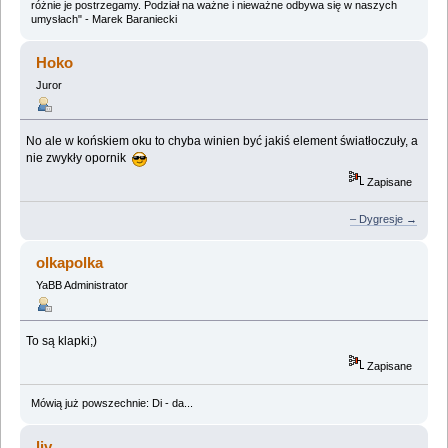
różnie je postrzegamy. Podział na ważne i nieważne odbywa się w naszych
umysłach" - Marek Baraniecki
Hoko
Juror
No ale w końskiem oku to chyba winien być jakiś element światłoczuły, a
nie zwykły opornik
Zapisane
– Dygresje →
olkapolka
YaBB Administrator
To są klapki;)
Zapisane
Mówią już powszechnie: Di - da...
liv