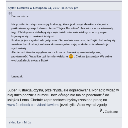
Cytat: Lustrzak w Listopada 04, 2017, 11:27:06 pm
Forumowicze,
Na powitanie załączam moją ilustrację, która jest dosyć dalekim - ale jest -
pokłosiem czytanych dawno temu "Bajek Robotów". Jak widzicie na elementy
tego Elektrycerza składają się części niekoniecznie elektryczne czy super
kojarzące się z naukami ścisłymi.
Ilustracja jest czysto hobbystyczna. Generalnie uważam, że Bajki obchodzą się
świetnie bez ilustracji zabawa słowem wystarczająco skutecznie absorbuje
wyobraźnię.
Ale że zrobiłem to wysyłam, może komuś obrazek sprawi estetyczną
przyjemność. Wszelkie opinie mile widziane
. Ciekaw jestem jak Wy sobie
wyobrażaliście świat z Bajek
Lustrzak
Super ilustracja, czysta, przejrzysta, ale dopracowana! Ponadto widać w
niej dużo poczucia humoru, bez którego nie ma co podchodzić do
książek Lema. Chętnie zaprezentowalibyśmy rzeczoną pracę na
www.facebook.com/stanislawlem
, jeżeli tylko Autor wyrazi zgodę.
Zapisane
sklep Lem Mróz