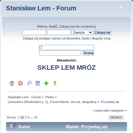
Stanisław Lem - Forum
Witamy,
Gość
.
Zaloguj się
lub
zarejestruj
.
Zaloguj się podając nazwę użytkownika, hasło i długość sesji
Aktualności:
SKLEP LEM MRÓZ
Stanisław Lem - Forum
»
Polski
»
Lemosfera
(Moderatorzy:
Q
,
Forum Admin
,
skrzat
,
olkapolka
) »
Przywitaj się
« poprzedni
następny »
Strony:
1
[
2
]
3
4
...
15
DRUKUJ
Autor
Wątek: Przywitaj się