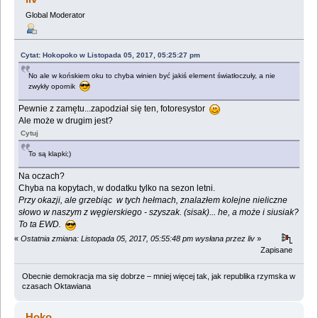
Global Moderator
Cytat: Hokopoko w Listopada 05, 2017, 05:25:27 pm
No ale w końskiem oku to chyba winien być jakiś element światłoczuły, a nie
zwykły opornik
Pewnie z zamętu...zapodział się ten, fotoresystor
Ale może w drugim jest?
Cytuj
To są klapki;)
Na oczach?
Chyba na kopytach, w dodatku tylko na sezon letni.
Przy okazji, ale grzebiąc w tych hełmach, znalazłem kolejne nieliczne
słowo w naszym z węgierskiego - szyszak. (sisak)... he, a może i siusiak?
To ta EWD.
«
Ostatnia zmiana: Listopada 05, 2017, 05:55:48 pm wysłana przez liv
»
Zapisane
Obecnie demokracja ma się dobrze – mniej więcej tak, jak republika rzymska w
czasach Oktawiana
Hoko