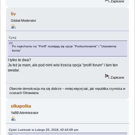
Zapisane
liv
Global Moderator
Cytuj
Po najechaniu na "Profil" rozwijają się opcje "Podsumowanie" i "Ustawienia
konta"
I tylko te dwa?
Ja też je mam, ale pod nimi wisi trzecia opcja "profil forum" i tam ten
awatar.
Zapisane
Obecnie demokracja ma się dobrze – mniej więcej tak, jak republika rzymska w
czasach Oktawiana
olkapolka
YaBB Administrator
Cytat: Lustrzak w Lutego 25, 2018, 02:44:09 am