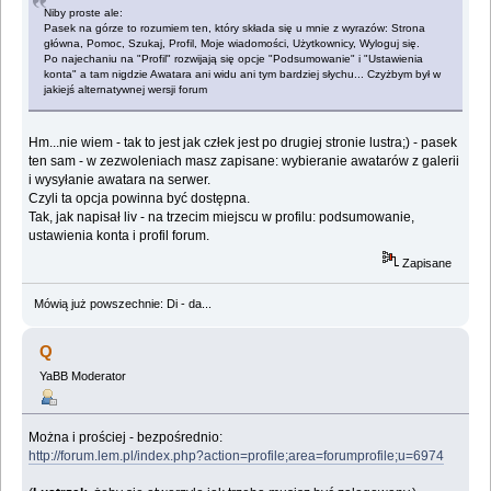
Niby proste ale:
Pasek na górze to rozumiem ten, który składa się u mnie z wyrazów: Strona
główna, Pomoc, Szukaj, Profil, Moje wiadomości, Użytkownicy, Wyloguj się.
Po najechaniu na "Profil" rozwijają się opcje "Podsumowanie" i "Ustawienia
konta" a tam nigdzie Awatara ani widu ani tym bardziej słychu... Czyżbym był w
jakiejś alternatywnej wersji forum
Hm...nie wiem - tak to jest jak człek jest po drugiej stronie lustra;) - pasek
ten sam - w zezwoleniach masz zapisane: wybieranie awatarów z galerii
i wysyłanie awatara na serwer.
Czyli ta opcja powinna być dostępna.
Tak, jak napisał liv - na trzecim miejscu w profilu: podsumowanie,
ustawienia konta i profil forum.
Zapisane
Mówią już powszechnie: Di - da...
Q
YaBB Moderator
Można i prościej - bezpośrednio:
http://forum.lem.pl/index.php?action=profile;area=forumprofile;u=6974