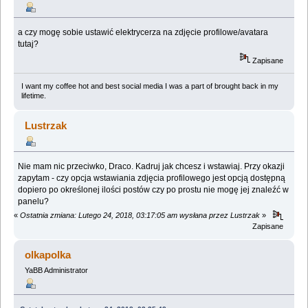
a czy mogę sobie ustawić elektrycerza na zdjęcie profilowe/avatara
tutaj?
Zapisane
I want my coffee hot and best social media I was a part of brought back in my
lifetime.
Lustrzak
Nie mam nic przeciwko, Draco. Kadruj jak chcesz i wstawiaj. Przy okazji
zapytam - czy opcja wstawiania zdjęcia profilowego jest opcją dostępną
dopiero po określonej ilości postów czy po prostu nie mogę jej znaleźć w
panelu?
«
Ostatnia zmiana: Lutego 24, 2018, 03:17:05 am wysłana przez Lustrzak
»
Zapisane
olkapolka
YaBB Administrator