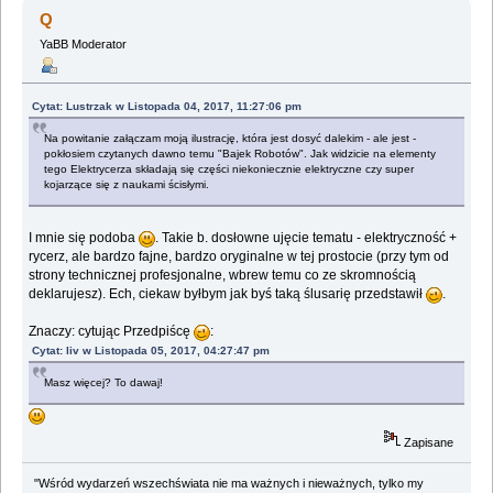
(Przeczytany 769358 razy)
Q
YaBB Moderator
Cytat: Lustrzak w Listopada 04, 2017, 11:27:06 pm
Na powitanie załączam moją ilustrację, która jest dosyć dalekim - ale jest -
pokłosiem czytanych dawno temu "Bajek Robotów". Jak widzicie na elementy
tego Elektrycerza składają się części niekoniecznie elektryczne czy super
kojarzące się z naukami ścisłymi.
I mnie się podoba
. Takie b. dosłowne ujęcie tematu - elektryczność +
rycerz, ale bardzo fajne, bardzo oryginalne w tej prostocie (przy tym od
strony technicznej profesjonalne, wbrew temu co ze skromnością
deklarujesz). Ech, ciekaw byłbym jak byś taką ślusarię przedstawił
.
Znaczy: cytując Przedpiścę
:
Cytat: liv w Listopada 05, 2017, 04:27:47 pm
Masz więcej? To dawaj!
Zapisane
"Wśród wydarzeń wszechświata nie ma ważnych i nieważnych, tylko my