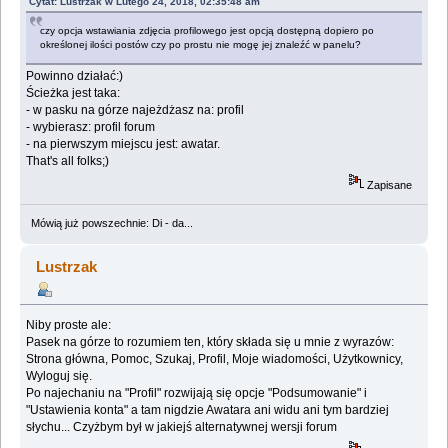
Cytat: Lustrzak w Lutego 24, 2018, 02:35:48 am
czy opcja wstawiania zdjęcia profilowego jest opcją dostępną dopiero po
określonej ilości postów czy po prostu nie mogę jej znaleźć w panelu?
Powinno działać:)
Ścieżka jest taka:
- w pasku na górze najeżdżasz na: profil
- wybierasz: profil forum
- na pierwszym miejscu jest: awatar.
That's all folks;)
Zapisane
Mówią już powszechnie: Di - da...
Lustrzak
Niby proste ale:
Pasek na górze to rozumiem ten, który składa się u mnie z wyrazów:
Strona główna, Pomoc, Szukaj, Profil, Moje wiadomości, Użytkownicy,
Wyloguj się.
Po najechaniu na "Profil" rozwijają się opcje "Podsumowanie" i
"Ustawienia konta" a tam nigdzie Awatara ani widu ani tym bardziej
słychu... Czyżbym był w jakiejś alternatywnej wersji forum