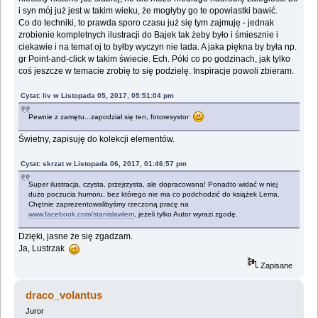
i syn mój już jest w takim wieku, że mogłyby go te opowiastki bawić.
Co do techniki, to prawda sporo czasu już się tym zajmuję - jednak
zrobienie kompletnych ilustracji do Bajek tak żeby było i śmiesznie i
ciekawie i na temat oj to byłby wyczyn nie lada. A jaka piękna by była np.
gr Point-and-click w takim świecie. Ech. Póki co po godzinach, jak tylko
coś jeszcze w temacie zrobię to się podzielę. Inspiracje powoli zbieram.
Cytat: liv w Listopada 05, 2017, 05:51:04 pm
Pewnie z zamętu...zapodział się ten, fotoresystor
Świetny, zapisuję do kolekcji elementów.
Cytat: skrzat w Listopada 06, 2017, 01:46:57 pm
Super ilustracja, czysta, przejrzysta, ale dopracowana! Ponadto widać w niej
dużo poczucia humoru, bez którego nie ma co podchodzić do książek Lema.
Chętnie zaprezentowalibyśmy rzeczoną pracę na
www.facebook.com/stanislawlem
, jeżeli tylko Autor wyrazi zgodę.
Dzięki, jasne że się zgadzam.
Ja, Lustrzak
Zapisane
draco_volantus
Juror