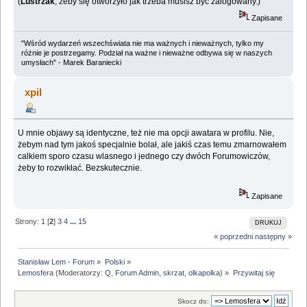
(
Lustrzak
, żeby się otworzyło jak trzeba musisz być zalogowany.)
Zapisane
"Wśród wydarzeń wszechświata nie ma ważnych i nieważnych, tylko my
różnie je postrzegamy. Podział na ważne i nieważne odbywa się w naszych
umysłach" - Marek Baraniecki
xpil
U mnie objawy są identyczne, też nie ma opcji awatara w profilu. Nie,
żebym nad tym jakoś specjalnie bolał, ale jakiś czas temu zmarnowałem
calkiem sporo czasu wlasnego i jednego czy dwóch Forumowiczów,
żeby to rozwikłać. Bezskutecznie.
Zapisane
Strony:
1
[
2
]
3
4
...
15
DRUKUJ
« poprzedni
następny »
Stanisław Lem - Forum
»
Polski
»
Lemosfera
(Moderatorzy:
Q
,
Forum Admin
,
skrzat
,
olkapolka
) »
Przywitaj się
Skocz do: