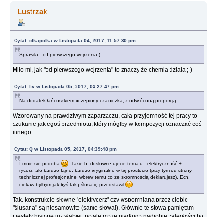
Lustrzak
Cytat: olkapolka w Listopada 04, 2017, 11:57:30 pm
Sprawiła - od pierwszego wejrzenia:)
Miło mi, jak "od pierwszego wejrzenia" to znaczy że chemia działa ;-)
Cytat: liv w Listopada 05, 2017, 04:27:47 pm
Na dodatek łańcuszkiem uczepiony czajniczka, z odwróconą proporcją.
Wzorowany na prawdziwym zaparzaczu, cała przyjemność tej pracy to
szukanie jakiegoś przedmiotu, który mógłby w kompozycji oznaczać coś
innego.
Cytat: Q w Listopada 05, 2017, 04:39:48 pm
I mnie się podoba
. Takie b. dosłowne ujęcie tematu - elektryczność +
rycerz, ale bardzo fajne, bardzo oryginalne w tej prostocie (przy tym od strony
technicznej profesjonalne, wbrew temu co ze skromnością deklarujesz). Ech,
ciekaw byłbym jak byś taką ślusarię przedstawił
.
Tak, konstrukcje słowne "elektrycerz" czy wspomniana przez ciebie
"ślusaria" są niesamowite (same słowa!). Głównie te słowa pamiętam -
niestety historie już słabiej, no ale może niedługo nadrobię zaległości bo