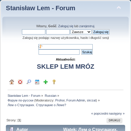
Stanisław Lem - Forum
Witamy,
Gość
.
Zaloguj się
lub
zarejestruj
.
Zaloguj się podając nazwę użytkownika, hasło i długość sesji
Aktualności:
SKLEP LEM MRÓZ
Stanisław Lem - Forum
»
Russian
»
Форум по-русски
(Moderatorzy:
Prohor
,
Forum Admin
,
skrzat
) »
Лем о Стругацких. Стругацкие о Леме?
« poprzedni
następny »
Strony: [
1
]
DRUKUJ
Autor
Wątek: Лем о Стругацких.