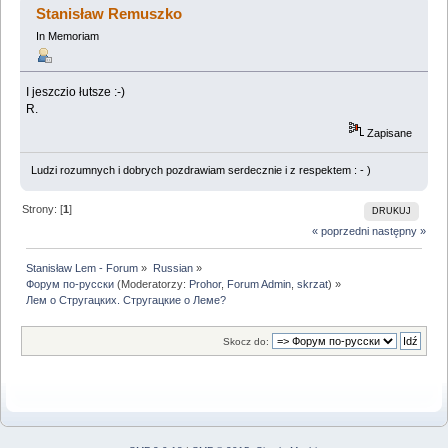
Stanisław Remuszko
In Memoriam
I jeszczio łutsze :-)
R.
Zapisane
Ludzi rozumnych i dobrych pozdrawiam serdecznie i z respektem : - )
Strony: [
1
]
DRUKUJ
« poprzedni
następny »
Stanisław Lem - Forum
»
Russian
»
Форум по-русски
(Moderatorzy:
Prohor
,
Forum Admin
,
skrzat
) »
Лем о Стругацких. Стругацкие о Леме?
Skocz do: