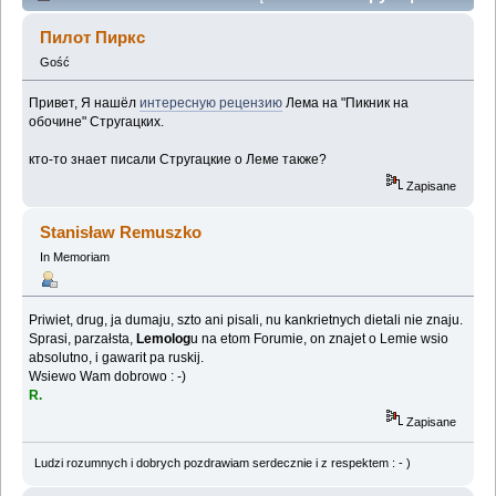
Стругацкие о Леме? (Przeczytany 69610 razy)
Пилот Пиркс
Gość
Привет, Я нашёл
интересную рецензию
Лема на "Пикник на
обочине" Стругацких.
кто-то знает писали Стругацкие о Леме также?
Zapisane
Stanisław Remuszko
In Memoriam
Priwiet, drug, ja dumaju, szto ani pisali, nu kankrietnych dietali nie znaju.
Sprasi, parzałsta,
Lemolog
u na etom Forumie, on znajet o Lemie wsio
absolutno, i gawarit pa ruskij.
Wsiewo Wam dobrowo : -)
R.
Zapisane
Ludzi rozumnych i dobrych pozdrawiam serdecznie i z respektem : - )