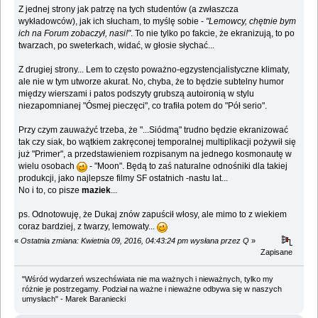
Z jednej strony jak patrzę na tych studentów (a zwłaszcza
wykładowców), jak ich słucham, to myślę sobie -
"Lemowcy, chętnie bym
ich na Forum zobaczył, nasi!"
. To nie tylko po fakcie, że ekranizują, to po
twarzach, po sweterkach, widać, w głosie słychać...
Z drugiej strony... Lem to często poważno-egzystencjalistyczne klimaty,
ale nie w tym utworze akurat. No, chyba, że to będzie subtelny humor
między wierszami i patos podszyty grubszą autoironią w stylu
niezapomnianej "Ósmej pieczęci", co trafiła potem do "Pół serio".
Przy czym zauważyć trzeba, że "...Siódmą" trudno będzie ekranizować
tak czy siak, bo wątkiem zakręconej temporalnej multiplikacji pożywił się
już "Primer", a przedstawieniem rozpisanym na jednego kosmonautę w
wielu osobach
- "Moon". Będą to zaś naturalne odnośniki dla takiej
produkcji, jako najlepsze filmy SF ostatnich -nastu lat...
No i to, co pisze
maziek
...
ps. Odnotowuję, że Dukaj znów zapuścił włosy, ale mimo to z wiekiem
coraz bardziej, z twarzy, lemowaty...
«
Ostatnia zmiana: Kwietnia 09, 2016, 04:43:24 pm wysłana przez Q
»
Zapisane
"Wśród wydarzeń wszechświata nie ma ważnych i nieważnych, tylko my
różnie je postrzegamy. Podział na ważne i nieważne odbywa się w naszych
umysłach" - Marek Baraniecki