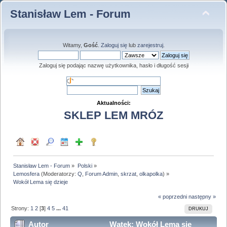
Stanisław Lem - Forum
Witamy,
Gość
.
Zaloguj się
lub
zarejestruj
.
Zaloguj się podając nazwę użytkownika, hasło i długość sesji
Aktualności:
SKLEP LEM MRÓZ
Stanisław Lem - Forum
»
Polski
»
Lemosfera
(Moderatorzy:
Q
,
Forum Admin
,
skrzat
,
olkapolka
) »
Wokół Lema się dzieje
« poprzedni
następny »
Strony:
1
2
[
3
]
4
5
...
41
DRUKUJ
Autor
Wątek: Wokół Lema się