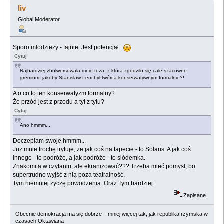
liv
Global Moderator
Sporo młodzieży - fajnie. Jest potencjał.
Cytuj
Najbardziej zbulwersowała mnie teza, z którą zgodziło się całe szacowne
gremium, jakoby Stanisław Lem był twórcą konserwatywnym formalnie?!
A o co to ten konserwatyzm formalny?
Że przód jest z przodu a tył z tyłu?
Cytuj
Ano hmmm...
Doczepiam swoje hmmm...
Już mnie trochę irytuje, że jak coś na tapecie - to Solaris. A jak coś
innego - to podróże, a jak podróże - to siódemka.
Znakomita w czytaniu, ale ekranizować??? Trzeba mieć pomysł, bo
supertrudno wyjść z nią poza teatralność.
Tym niemniej życzę powodzenia. Oraz Tym bardziej.
Zapisane
Obecnie demokracja ma się dobrze – mniej więcej tak, jak republika rzymska w
czasach Oktawiana