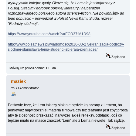
wykupywało kolejne tytuły. Okaże się, że Lem nie jest kojarzony z
Polską. Stracimy dorobek polskiej literatury i najbardziej
rozpoznawalnego polskiego autora science-fiction. Nie powinniśmy do
tego dopuścić – powiedział w Polsat News Kamil Siuda, reżyser
"Podróży siódmej".
https://www.youtube.com/watch?v=EOD37fM1D98
http://www.polsatnews.pl/wiadomosc/2016-03-27/ekranizacja-podrozy-
siodmej-stanislawa-lema-studenci-zbieraja-pieniadze/
Zapisane
Mówią już powszechnie: Di - da...
maziek
YaBB Administrator
Postawię tezę, że Lem tak czy siak nie będzie kojarzony z Lemem, bo
ponieważ najwidoczniej materia filmowa czy też teatralna jest zbyt prosta
aby tę złożoność przekazać, najwyżej jakieś refleksy, odblaski, coś co
będzie miało na masce znaczek "Lem" ale z Lema niewiele. Tak sądzę.
Zapisane