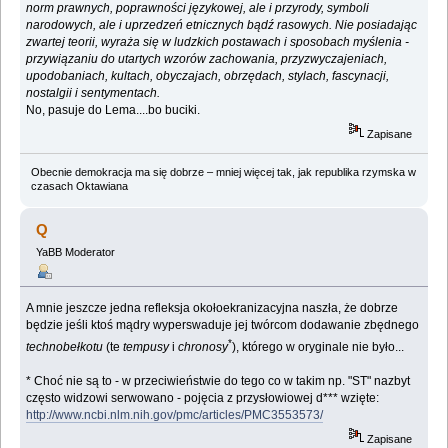
norm prawnych, poprawności językowej, ale i przyrody, symboli
narodowych, ale i uprzedzeń etnicznych bądź rasowych. Nie posiadając
zwartej teorii, wyraża się w ludzkich postawach i sposobach myślenia -
przywiązaniu do utartych wzorów zachowania, przyzwyczajeniach,
upodobaniach, kultach, obyczajach, obrzędach, stylach, fascynacji,
nostalgii i sentymentach.
No, pasuje do Lema....bo buciki.
Zapisane
Obecnie demokracja ma się dobrze – mniej więcej tak, jak republika rzymska w
czasach Oktawiana
Q
YaBB Moderator
A mnie jeszcze jedna refleksja okołoekranizacyjna naszła, że dobrze
będzie jeśli ktoś mądry wyperswaduje jej twórcom dodawanie zbędnego
*
technobełkotu
(te
tempusy
i
chronosy
), którego w oryginale nie było...
* Choć nie są to - w przeciwieństwie do tego co w takim np. "ST" nazbyt
często widzowi serwowano - pojęcia z przysłowiowej d*** wzięte:
http://www.ncbi.nlm.nih.gov/pmc/articles/PMC3553573/
Zapisane