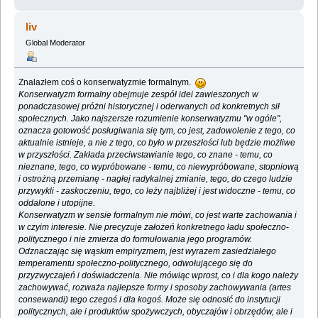
liv
Global Moderator
Znalazłem coś o konserwatyzmie formalnym.
Konserwatyzm formalny obejmuje zespół idei zawieszonych w
ponadczasowej próżni historycznej i oderwanych od konkretnych sił
społecznych. Jako najszersze rozumienie konserwatyzmu "w ogóle",
oznacza gotowość posługiwania się tym, co jest, zadowolenie z tego, co
aktualnie istnieje, a nie z tego, co było w przeszłości lub będzie możliwe
w przyszłości. Zakłada przeciwstawianie tego, co znane - temu, co
nieznane, tego, co wypróbowane - temu, co niewypróbowane, stopniową
i ostrożną przemianę - nagłej radykalnej zmianie, tego, do czego ludzie
przywykli - zaskoczeniu, tego, co leży najbliżej i jest widoczne - temu, co
oddalone i utopijne.
Konserwatyzm w sensie formalnym nie mówi, co jest warte zachowania i
w czyim interesie. Nie precyzuje założeń konkretnego ładu społeczno-
politycznego i nie zmierza do formułowania jego programów.
Odznaczając się wąskim empiryzmem, jest wyrazem zasiedziałego
temperamentu społeczno-politycznego, odwołującego się do
przyzwyczajeń i doświadczenia. Nie mówiąc wprost, co i dla kogo należy
zachowywać, rozważa najlepsze formy i sposoby zachowywania (artes
consewandi) tego czegoś i dla kogoś. Może się odnosić do instytucji
politycznych, ale i produktów spożywczych, obyczajów i obrzędów, ale i