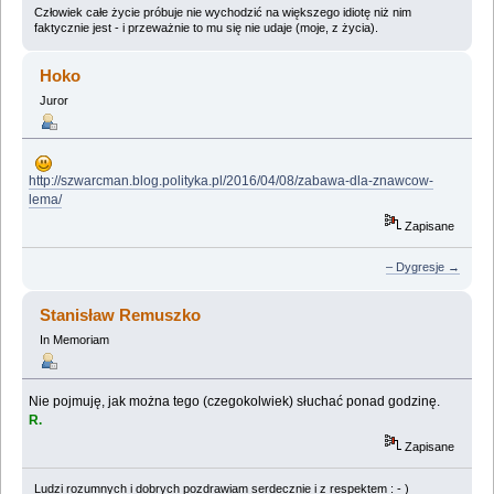
Człowiek całe życie próbuje nie wychodzić na większego idiotę niż nim
faktycznie jest - i przeważnie to mu się nie udaje (moje, z życia).
Hoko
Juror
http://szwarcman.blog.polityka.pl/2016/04/08/zabawa-dla-znawcow-
lema/
Zapisane
– Dygresje →
Stanisław Remuszko
In Memoriam
Nie pojmuję, jak można tego (czegokolwiek) słuchać ponad godzinę.
R.
Zapisane
Ludzi rozumnych i dobrych pozdrawiam serdecznie i z respektem : - )