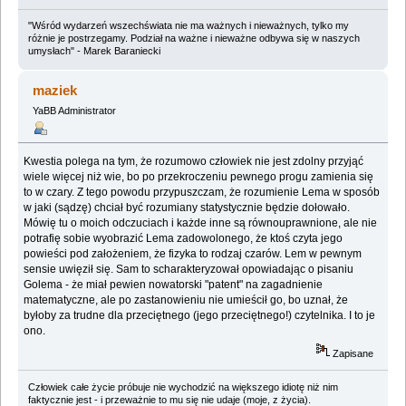
"Wśród wydarzeń wszechświata nie ma ważnych i nieważnych, tylko my
różnie je postrzegamy. Podział na ważne i nieważne odbywa się w naszych
umysłach" - Marek Baraniecki
maziek
YaBB Administrator
Kwestia polega na tym, że rozumowo człowiek nie jest zdolny przyjąć
wiele więcej niż wie, bo po przekroczeniu pewnego progu zamienia się
to w czary. Z tego powodu przypuszczam, że rozumienie Lema w sposób
w jaki (sądzę) chciał być rozumiany statystycznie będzie dołowało.
Mówię tu o moich odczuciach i każde inne są równouprawnione, ale nie
potrafię sobie wyobrazić Lema zadowolonego, że ktoś czyta jego
powieści pod założeniem, że fizyka to rodzaj czarów. Lem w pewnym
sensie uwięził się. Sam to scharakteryzował opowiadając o pisaniu
Golema - że miał pewien nowatorski "patent" na zagadnienie
matematyczne, ale po zastanowieniu nie umieścił go, bo uznał, że
byłoby za trudne dla przeciętnego (jego przeciętnego!) czytelnika. I to je
ono.
Zapisane
Człowiek całe życie próbuje nie wychodzić na większego idiotę niż nim
faktycznie jest - i przeważnie to mu się nie udaje (moje, z życia).