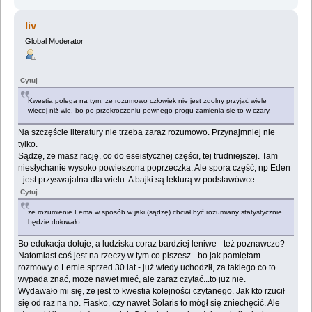
liv
Global Moderator
Cytuj
Kwestia polega na tym, że rozumowo człowiek nie jest zdolny przyjąć wiele
więcej niż wie, bo po przekroczeniu pewnego progu zamienia się to w czary.
Na szczęście literatury nie trzeba zaraz rozumowo. Przynajmniej nie
tylko.
Sądzę, że masz rację, co do eseistycznej części, tej trudniejszej. Tam
niesłychanie wysoko powieszona poprzeczka. Ale spora część, np Eden
- jest przyswajalna dla wielu. A bajki są lekturą w podstawówce.
Cytuj
że rozumienie Lema w sposób w jaki (sądzę) chciał być rozumiany statystycznie
będzie dołowało
Bo edukacja dołuje, a ludziska coraz bardziej leniwe - też poznawczo?
Natomiast coś jest na rzeczy w tym co piszesz - bo jak pamiętam
rozmowy o Lemie sprzed 30 lat - już wtedy uchodził, za takiego co to
wypada znać, może nawet mieć, ale zaraz czytać...to już nie.
Wydawało mi się, że jest to kwestia kolejności czytanego. Jak kto rzucił
się od raz na np. Fiasko, czy nawet Solaris to mógł się zniechęcić. Ale