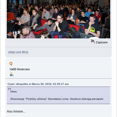
Zapisane
sklep Lem Mróz
Q
YaBB Moderator
Cytat: olkapolka w Marca 28, 2016, 01:35:17 am
Hmm:
Ekranizacja "Podróży siódmej" Stanisława Lema. Studenci zbierają pieniądze
Ano
hmmm
...