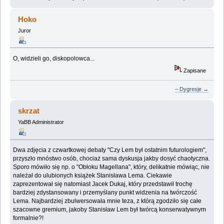
Hoko
Juror
O, widzieli go, diskopolowca...
Zapisane
– Dygresje →
skrzat
YaBB Administrator
Dwa zdjęcia z czwartkowej debaty "Czy Lem był ostatnim futurologiem",
przyszło mnóstwo osób, chociaż sama dyskusja jakby dosyć chaotyczna.
Sporo mówiło się np. o "Obłoku Magellana", który, delikatnie mówiąc, nie
należał do ulubionych książek Stanisława Lema. Ciekawie
zaprezentował się natomiast Jacek Dukaj, który przedstawił trochę
bardziej zdystansowany i przemyślany punkt widzenia na twórczość
Lema. Najbardziej zbulwersowała mnie teza, z którą zgodziło się całe
szacowne gremium, jakoby Stanisław Lem był twórcą konserwatywnym
formalnie?!