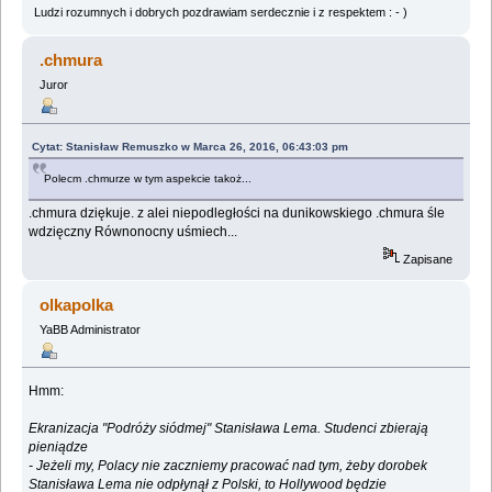
Ludzi rozumnych i dobrych pozdrawiam serdecznie i z respektem : - )
.chmura
Juror
Cytat: Stanisław Remuszko w Marca 26, 2016, 06:43:03 pm
Polecm .chmurze w tym aspekcie takoż...
.chmura dziękuje. z alei niepodległości na dunikowskiego .chmura śle
wdzięczny Równonocny uśmiech...
Zapisane
olkapolka
YaBB Administrator
Hmm:
Ekranizacja "Podróży siódmej" Stanisława Lema. Studenci zbierają
pieniądze
- Jeżeli my, Polacy nie zaczniemy pracować nad tym, żeby dorobek
Stanisława Lema nie odpłynął z Polski, to Hollywood będzie