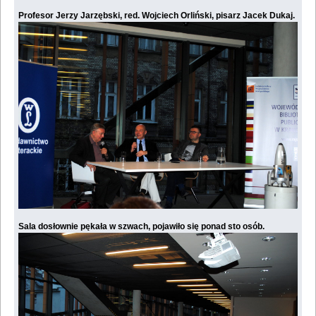
Profesor Jerzy Jarzębski, red. Wojciech Orliński, pisarz Jacek Dukaj.
Sala dosłownie pękała w szwach, pojawiło się ponad sto osób.