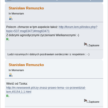
dzieje (Przeczytany 1609923 razy)
Stanisław Remuszko
In Memoriam
Polecm .chmurze w tym aspekcie takoż:
http://forum.lem.pl/index.php?
topic=537.msg63471#msg63471
Z dobrymi agnostycznymi życzeniami Wielkanocnymi :-)
R.
Zapisane
Ludzi rozumnych i dobrych pozdrawiam serdecznie i z respektem : - )
Stanisław Remuszko
In Memoriam
Wieść od Tzoka:
http://m.newsweek.pl/czy-znasz-prawo-lema--co-przewidzial-
lem,45154,1,1.html
R.
Zapisane