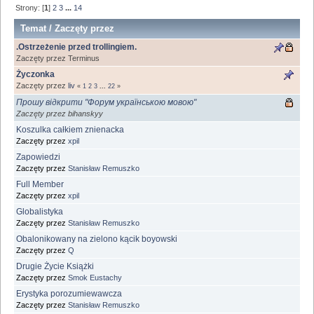
Strony: [
1
]
2
3
...
14
Temat
/
Zaczęty przez
.Ostrzeżenie przed trollingiem.
Zaczęty przez Terminus
Życzonka
Zaczęty przez
liv
«
1
2
3
...
22
»
Прошу відкрити "Форум українською мовою"
Zaczęty przez bihanskyy
Koszulka całkiem znienacka
Zaczęty przez
xpil
Zapowiedzi
Zaczęty przez
Stanisław Remuszko
Full Member
Zaczęty przez
xpil
Globalistyka
Zaczęty przez
Stanisław Remuszko
Obalonikowany na zielono kącik boyowski
Zaczęty przez
Q
Drugie Życie Książki
Zaczęty przez
Smok Eustachy
Erystyka porozumiewawcza
Zaczęty przez
Stanisław Remuszko