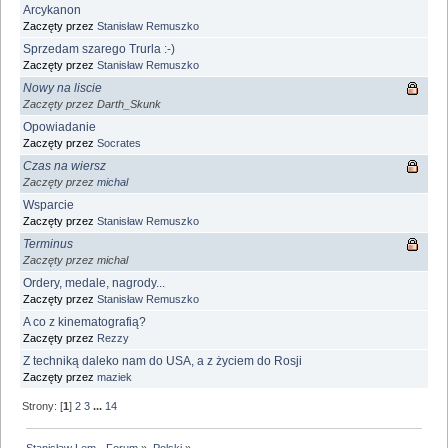
Arcykanon
Zaczęty przez
Stanisław Remuszko
Sprzedam szarego Trurla :-)
Zaczęty przez
Stanisław Remuszko
Nowy na liscie
Zaczęty przez Darth_Skunk
Opowiadanie
Zaczęty przez
Socrates
Czas na wiersz
Zaczęty przez
michal
Wsparcie
Zaczęty przez
Stanisław Remuszko
Terminus
Zaczęty przez michal
Ordery, medale, nagrody...
Zaczęty przez
Stanisław Remuszko
A co z kinematografią?
Zaczęty przez
Rezzy
Z techniką daleko nam do USA, a z życiem do Rosji
Zaczęty przez
maziek
Strony: [
1
]
2
3
...
14