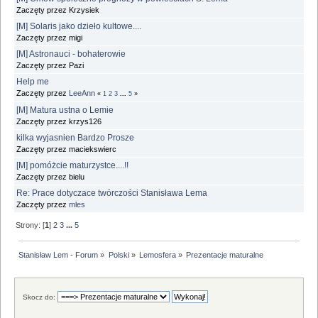
Zaczęty przez Krzysiek
[M] Solaris jako dzieło kultowe....
Zaczęty przez migi
[M] Astronauci - bohaterowie
Zaczęty przez Pazi
Help me
Zaczęty przez
LeeAnn
«
1
2
3
...
5
»
[M] Matura ustna o Lemie
Zaczęty przez krzys126
kilka wyjasnien Bardzo Prosze
Zaczęty przez maciekswierc
[M] pomóżcie maturzystce....!!
Zaczęty przez bielu
Re: Prace dotyczace twórczości Stanisława Lema
Zaczęty przez
mles
Strony: [
1
]
2
3
...
5
Stanisław Lem - Forum
»
Polski
»
Lemosfera
»
Prezentacje maturalne
Skocz do: