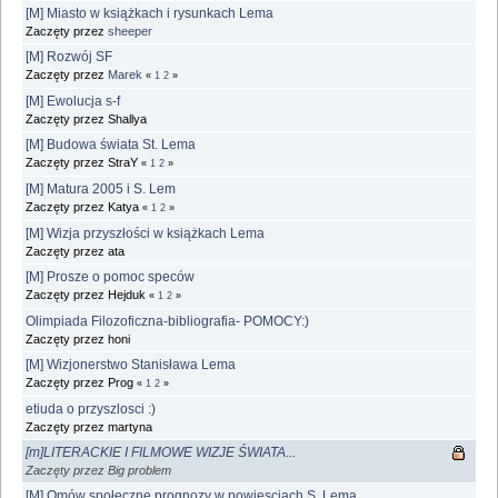
[M] Miasto w książkach i rysunkach Lema
Zaczęty przez
sheeper
[M] Rozwój SF
Zaczęty przez
Marek
«
1
2
»
[M] Ewolucja s-f
Zaczęty przez Shallya
[M] Budowa świata St. Lema
Zaczęty przez StraY
«
1
2
»
[M] Matura 2005 i S. Lem
Zaczęty przez Katya
«
1
2
»
[M] Wizja przyszłości w książkach Lema
Zaczęty przez ata
[M] Prosze o pomoc speców
Zaczęty przez Hejduk
«
1
2
»
Olimpiada Filozoficzna-bibliografia- POMOCY:)
Zaczęty przez honi
[M] Wizjonerstwo Stanisława Lema
Zaczęty przez Prog
«
1
2
»
etiuda o przyszlosci :)
Zaczęty przez martyna
[m]LITERACKIE I FILMOWE WIZJE ŚWIATA...
Zaczęty przez Big problem
[M] Omów społeczne prognozy w powiesciach S. Lema