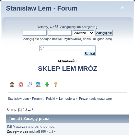
Stanisław Lem - Forum
Witamy,
Gość
.
Zaloguj się
lub
zarejestruj
.
Zaloguj się podając nazwę użytkownika, hasło i długość sesji
Aktualności:
SKLEP LEM MRÓZ
Stanisław Lem - Forum
»
Polski
»
Lemosfera
»
Prezentacje maturalne
Strony: [
1
]
2
3
...
5
Temat
/
Zaczęty przez
[M] Maturzysta prosi o pomoc
Zaczęty przez
michal1986
«
1
2
»