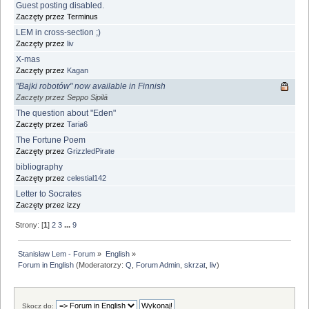
Guest posting disabled.
Zaczęty przez Terminus
LEM in cross-section ;)
Zaczęty przez
liv
X-mas
Zaczęty przez
Kagan
"Bajki robotów" now available in Finnish
Zaczęty przez Seppo Sipilä
The question about "Eden"
Zaczęty przez
Taria6
The Fortune Poem
Zaczęty przez
GrizzledPirate
bibliography
Zaczęty przez
celestial142
Letter to Socrates
Zaczęty przez izzy
Strony: [
1
]
2
3
...
9
Stanisław Lem - Forum
»
English
»
Forum in English
(Moderatorzy:
Q
,
Forum Admin
,
skrzat
,
liv
)
Skocz do: