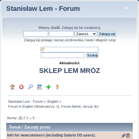
Stanisław Lem - Forum
Witamy,
Gość
.
Zaloguj się
lub
zarejestruj
.
Zaloguj się podając nazwę użytkownika, hasło i długość sesji
Aktualności:
SKLEP LEM MRÓZ
Stanisław Lem - Forum
»
English
»
Forum in English
(Moderatorzy:
Q
,
Forum Admin
,
skrzat
,
liv
)
Strony: [
1
]
2
3
...
9
Temat
/
Zaczęty przez
Info for newcommers (including Solaris OS users).