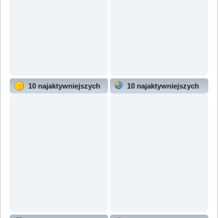
10 najaktywniejszych
10 najaktywniejszych
użytkowników
działów