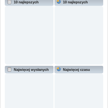
10 najlepszych
10 najlepszych
wątków (wg odpowiedzi)
wątków (wg wyświetleń)
Najwięcej wysłanych
Najwięcej czasu
wątków
online