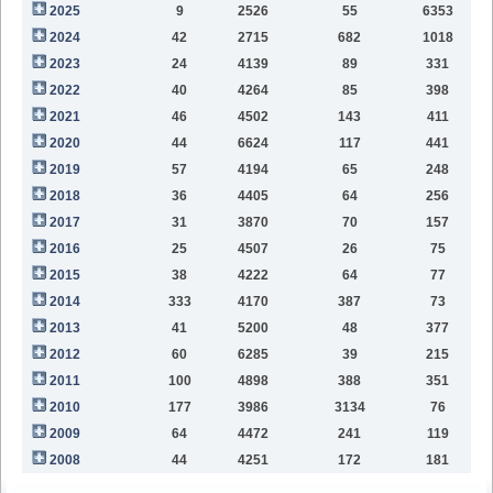
2025
9
2526
55
6353
8
2024
42
2715
682
1018
4
2023
24
4139
89
331
1
2022
40
4264
85
398
1
2021
46
4502
143
411
9
2020
44
6624
117
441
9
2019
57
4194
65
248
6
2018
36
4405
64
256
2
2017
31
3870
70
157
2016
25
4507
26
75
2015
38
4222
64
77
2014
333
4170
387
73
2013
41
5200
48
377
2012
60
6285
39
215
2011
100
4898
388
351
2010
177
3986
3134
76
2009
64
4472
241
119
2008
44
4251
172
181