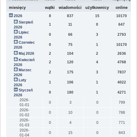
W
miesięcy
wątki
wiadomości
użytkownicy
online
2026
8
837
15
10170
7
Sierpień
1
11
0
647
2
2026
Lipiec
0
66
3
2793
1
2026
Czerwiec
0
75
1
10170
1
2026
Maj 2026
2
104
2
2636
1
Kwiecień
2
120
4
4768
1
2026
Marzec
2
175
3
7837
1
2026
Luty
1
106
1
4022
7
2026
Styczeń
0
180
1
4271
9
2026
2026-
0
3
0
799
01-01
2026-
0
10
0
788
01-02
2026-
0
4
0
771
01-03
2026-
0
15
0
843
01-04