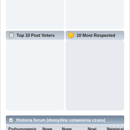
Top 10 Post Voters
10 Most Respected
Historia forum (domyślne ustawienia czasu)
Podsumowanie
Nowe
Nowe
Nowi
Najwięcej