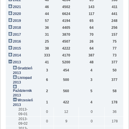
2021
46
4502
143
411
9
2020
44
6624
117
441
9
2019
57
4194
65
248
6
2018
36
4405
64
256
2
2017
31
3870
70
157
2016
25
4507
26
75
2015
38
4222
64
77
2014
333
4170
387
73
2013
41
5200
48
377
Grudzień
3
454
4
50
2013
Listopad
6
500
3
377
2013
Październik
2
560
5
58
2013
Wrzesień
1
422
4
178
2013
2013-
0
12
0
36
09-01
2013-
0
9
0
178
09-02
2013-