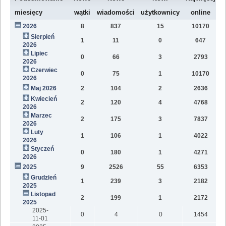
W
miesięcy
wątki
wiadomości
użytkownicy
online
2026
8
837
15
10170
7
Sierpień
1
11
0
647
2
2026
Lipiec
0
66
3
2793
1
2026
Czerwiec
0
75
1
10170
1
2026
Maj 2026
2
104
2
2636
1
Kwiecień
2
120
4
4768
1
2026
Marzec
2
175
3
7837
1
2026
Luty
1
106
1
4022
7
2026
Styczeń
0
180
1
4271
9
2026
2025
9
2526
55
6353
8
Grudzień
1
239
3
2182
9
2025
Listopad
2
199
1
2172
1
2025
2025-
0
4
0
1454
11-01