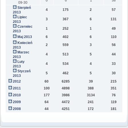
0
6
1
38
09-30
Sierpień
4
175
2
57
2013
Lipiec
3
367
6
131
2013
Czerwiec
1
252
1
49
2013
Maj 2013
6
402
6
110
Kwiecień
2
559
3
56
2013
Marzec
4
513
5
44
2013
Luty
4
534
4
33
2013
Styczeń
5
462
5
30
2013
2012
60
6285
39
215
2011
100
4898
388
351
2010
177
3986
3134
76
2009
64
4472
241
119
2008
44
4251
172
181