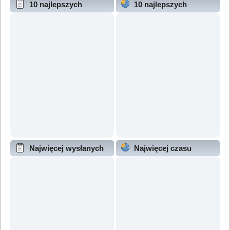
10 najlepszych
10 najlepszych
wątków (wg odpowiedzi)
wątków (wg wyświetleń)
Najwięcej wysłanych
Najwięcej czasu
wątków
online