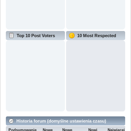
Top 10 Post Voters
10 Most Respected
Historia forum (domyślne ustawienia czasu)
Podsumowanie
Nowe
Nowe
Nowi
Najwięcej