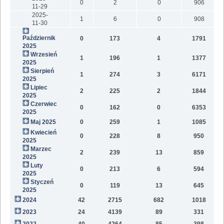
0
2
0
906
11-29
2025-
1
6
0
908
11-30
Październik
0
173
4
1791
5
2025
Wrzesień
1
196
1
1377
3
2025
Sierpień
1
274
3
6171
6
2025
Lipiec
2
225
2
1844
4
2025
Czerwiec
0
162
0
6353
1
2025
Maj 2025
0
259
1
1085
5
Kwiecień
0
228
8
950
4
2025
Marzec
2
239
13
859
6
2025
Luty
0
213
6
594
4
2025
Styczeń
0
119
13
645
4
2025
2024
42
2715
682
1018
4
2023
24
4139
89
331
1
2022
40
4264
85
398
1