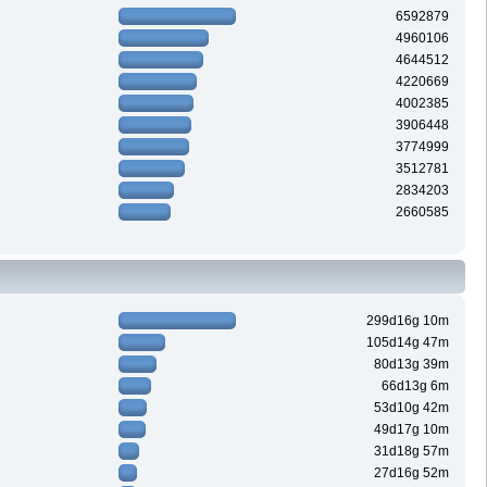
6592879
4960106
4644512
4220669
4002385
3906448
3774999
3512781
2834203
2660585
299d16g 10m
105d14g 47m
80d13g 39m
66d13g 6m
53d10g 42m
49d17g 10m
31d18g 57m
27d16g 52m