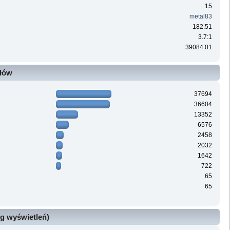
15
metal83
182.51
3.7:1
39084.01
ałów
37694
36604
13352
6576
2458
2032
1642
722
65
65
g wyświetleń)