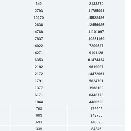
642
2133374
2793
11785091
10170
15522486
2636
12456985
4768
11101097
7837
10351160
4022
7209537
4271
9101128
6353
81474434
2182
9619097
2172
14472061
1791
5824791
1377
3968102
6171
6448773
1844
4480529
763
176693
683
143765
693
140898
339
84346