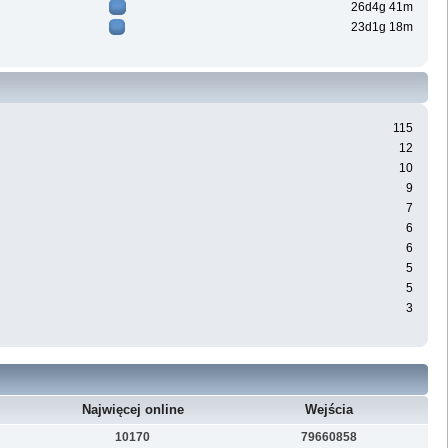
26d4g 41m
23d1g 18m
115
12
10
9
7
6
6
5
5
3
Najwięcej online
Wejścia
10170
79660858