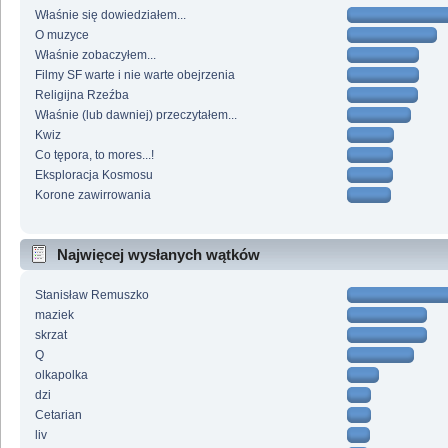
Właśnie się dowiedziałem...
O muzyce
Właśnie zobaczyłem...
Filmy SF warte i nie warte obejrzenia
Religijna Rzeźba
Właśnie (lub dawniej) przeczytałem...
Kwiz
Co tępora, to mores...!
Eksploracja Kosmosu
Korone zawirrowania
Najwięcej wysłanych wątków
Stanisław Remuszko
maziek
skrzat
Q
olkapolka
dzi
Cetarian
liv