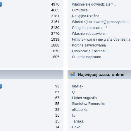
4976
Właśnie się dowiedziałem...
4065
O muzyce
3181
Religijna Rzeźba
3161
Właśnie (lub dawniej) przeczytałem...
3130
Co tępora, to mores...!
2770
Właśnie zobaczyłem...
1939
Filmy SF warte i nie warte obejrzenia
1888
Korone zawirrowania
1876
Eksploracja Kosmosu
1805
O Lemie napisano
Najwięcej czasu online
93
maziek
67
Q
67
Lieber Augustin
55
Stanisław Remuszko
22
olkapolka
15
liv
15
Tanaka
14
Hoko