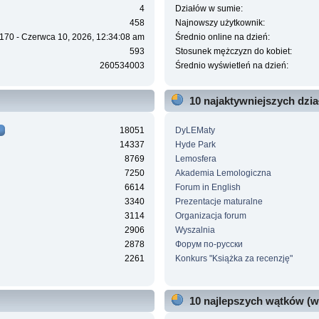
4
Działów w sumie:
458
Najnowszy użytkownik:
170 - Czerwca 10, 2026, 12:34:08 am
Średnio online na dzień:
593
Stosunek mężczyzn do kobiet:
260534003
Średnio wyświetleń na dzień:
10 najaktywniejszych dzi
18051
DyLEMaty
14337
Hyde Park
8769
Lemosfera
7250
Akademia Lemologiczna
6614
Forum in English
3340
Prezentacje maturalne
3114
Organizacja forum
2906
Wyszalnia
2878
Форум по-русски
2261
Konkurs "Książka za recenzję"
10 najlepszych wątków (w