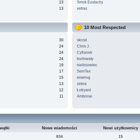
13
Smok Eustachy
13
xetras
10 Most Respected
30
skrzat
24
Chris J.
24
Cyfranek
24
trurlowaty
19
nieliniowiec
17
SemTex
15
erwinvg
13
zebra
12
Łotryard
11
Ambrose
wątki
Nowe wiadomości
Nowi użytkownicy
834
15