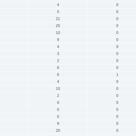
4
0
5
0
21
0
25
0
10
0
9
0
4
0
3
0
2
0
6
0
6
1
4
0
10
0
2
0
0
0
0
0
0
0
9
0
20
0