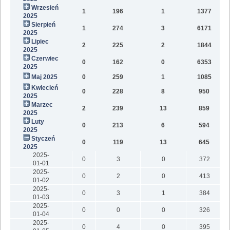
Wrzesień
1
196
1
1377
3
2025
Sierpień
1
274
3
6171
6
2025
Lipiec
2
225
2
1844
4
2025
Czerwiec
0
162
0
6353
1
2025
Maj 2025
0
259
1
1085
5
Kwiecień
0
228
8
950
4
2025
Marzec
2
239
13
859
6
2025
Luty
0
213
6
594
4
2025
Styczeń
0
119
13
645
4
2025
2025-
0
3
0
372
01-01
2025-
0
2
0
413
01-02
2025-
0
3
1
384
01-03
2025-
0
0
0
326
01-04
2025-
0
4
0
395