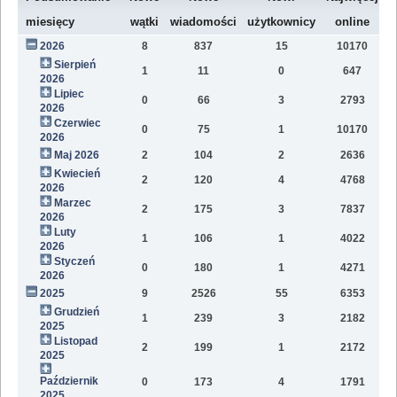
W
miesięcy
wątki
wiadomości
użytkownicy
online
2026
8
837
15
10170
7
Sierpień
1
11
0
647
2
2026
Lipiec
0
66
3
2793
1
2026
Czerwiec
0
75
1
10170
1
2026
Maj 2026
2
104
2
2636
1
Kwiecień
2
120
4
4768
1
2026
Marzec
2
175
3
7837
1
2026
Luty
1
106
1
4022
7
2026
Styczeń
0
180
1
4271
9
2026
2025
9
2526
55
6353
8
Grudzień
1
239
3
2182
9
2025
Listopad
2
199
1
2172
1
2025
Październik
0
173
4
1791
5
2025