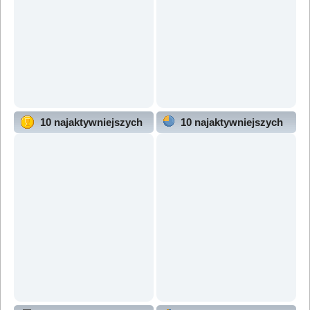
10 najaktywniejszych
10 najaktywniejszych
użytkowników
działów