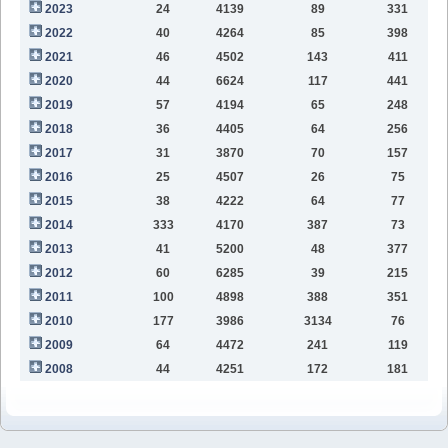
2023
24
4139
89
331
1
2022
40
4264
85
398
1
2021
46
4502
143
411
9
2020
44
6624
117
441
9
2019
57
4194
65
248
6
2018
36
4405
64
256
2
2017
31
3870
70
157
2016
25
4507
26
75
2015
38
4222
64
77
2014
333
4170
387
73
2013
41
5200
48
377
2012
60
6285
39
215
2011
100
4898
388
351
2010
177
3986
3134
76
2009
64
4472
241
119
2008
44
4251
172
181