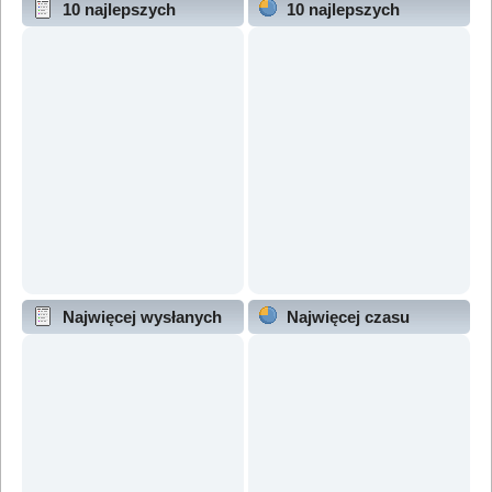
10 najlepszych
10 najlepszych
wątków (wg odpowiedzi)
wątków (wg wyświetleń)
Najwięcej wysłanych
Najwięcej czasu
wątków
online