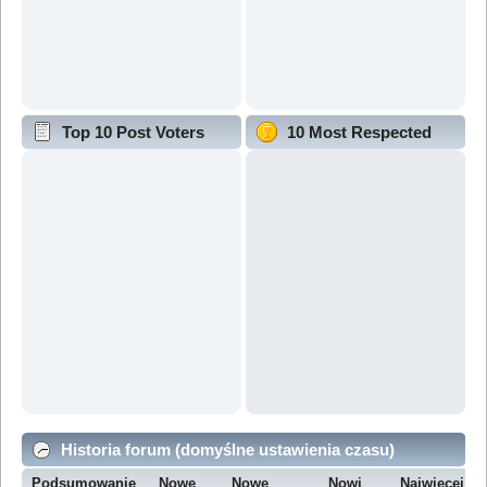
Top 10 Post Voters
10 Most Respected
Historia forum (domyślne ustawienia czasu)
Podsumowanie
Nowe
Nowe
Nowi
Najwięcej