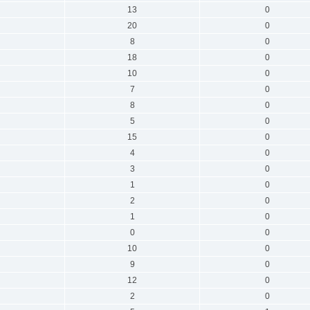
13
0
20
0
8
0
18
0
10
0
7
0
8
0
5
0
15
0
4
0
3
0
1
0
2
0
1
0
0
0
10
0
9
0
12
0
2
0