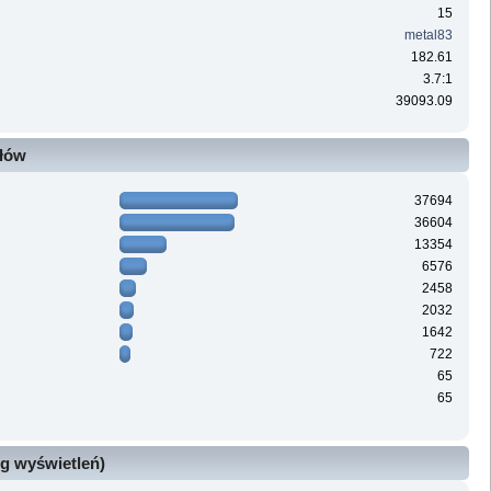
15
metal83
182.61
3.7:1
39093.09
ałów
37694
36604
13354
6576
2458
2032
1642
722
65
65
g wyświetleń)