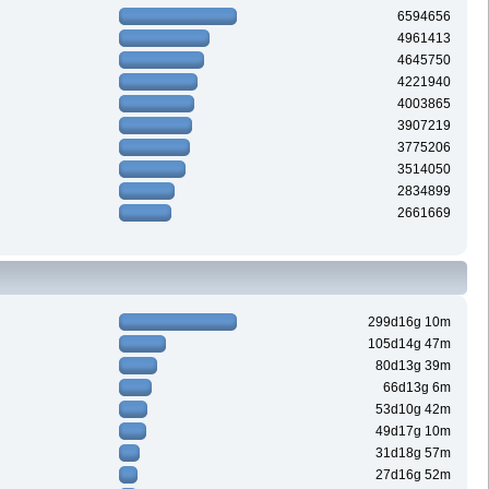
6594656
4961413
4645750
4221940
4003865
3907219
3775206
3514050
2834899
2661669
299d16g 10m
105d14g 47m
80d13g 39m
66d13g 6m
53d10g 42m
49d17g 10m
31d18g 57m
27d16g 52m