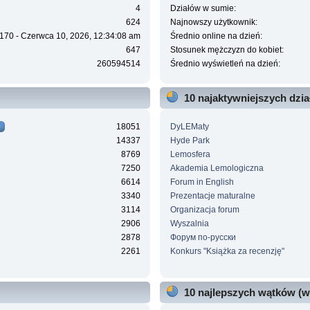
4
Działów w sumie:
624
Najnowszy użytkownik:
170 - Czerwca 10, 2026, 12:34:08 am
Średnio online na dzień:
647
Stosunek mężczyzn do kobiet:
260594514
Średnio wyświetleń na dzień:
10 najaktywniejszych dzi
18051
DyLEMaty
14337
Hyde Park
8769
Lemosfera
7250
Akademia Lemologiczna
6614
Forum in English
3340
Prezentacje maturalne
3114
Organizacja forum
2906
Wyszalnia
2878
Форум по-русски
2261
Konkurs "Książka za recenzję"
10 najlepszych wątków (w