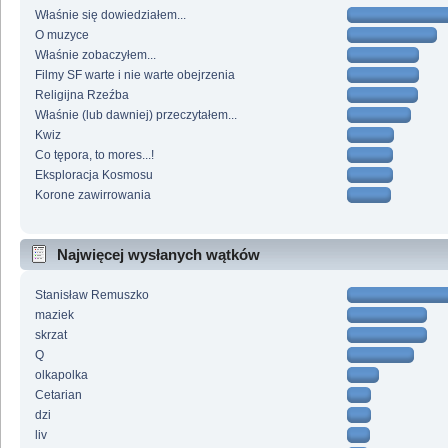
Właśnie się dowiedziałem...
O muzyce
Właśnie zobaczyłem...
Filmy SF warte i nie warte obejrzenia
Religijna Rzeźba
Właśnie (lub dawniej) przeczytałem...
Kwiz
Co tępora, to mores...!
Eksploracja Kosmosu
Korone zawirrowania
Najwięcej wysłanych wątków
Stanisław Remuszko
maziek
skrzat
Q
olkapolka
Cetarian
dzi
liv