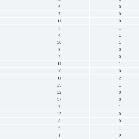
6
0
7
0
11
0
5
1
4
1
10
1
3
0
2
0
11
1
10
0
11
2
15
1
12
0
17
0
7
1
12
0
8
0
5
1
1
0