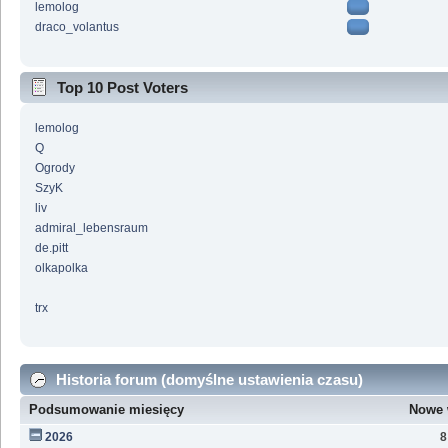
lemolog
draco_volantus
Top 10 Post Voters
lemolog
Q
Ogrody
SzyK
liv
admiral_lebensraum
de.pitt
olkapolka
trx
Historia forum (domyślne ustawienia czasu)
Podsumowanie miesięcy
Nowe 
2026
8