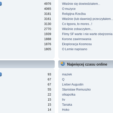
4976
Właśnie się dowiedziałem...
4065
O muzyce
3181
Religijna Rzeźba
3161
Właśnie (lub dawniej) przeczytałem...
3130
Co tępora, to mores...!
2770
Właśnie zobaczyłem...
1939
Filmy SF warte i nie warte obejrzenia
1888
Korone zawirrowania
1876
Eksploracja Kosmosu
1805
O Lemie napisano
Najwięcej czasu online
93
maziek
67
Q
67
Lieber Augustin
55
Stanisław Remuszko
22
olkapolka
15
liv
15
Tanaka
14
Hoko