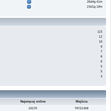
26d4g 41m
23d1g 18m
115
12
10
9
7
6
6
5
5
3
Najwięcej online
Wejścia
10170
79721369