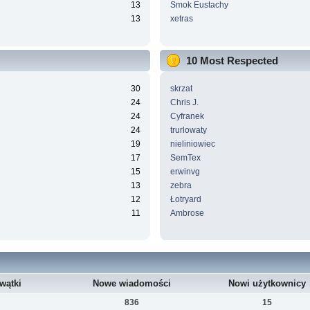
13
Smok Eustachy
13
xetras
10 Most Respected
30
skrzat
24
Chris J.
24
Cyfranek
24
trurlowaty
19
nieliniowiec
17
SemTex
15
erwinvg
13
zebra
12
Łotryard
11
Ambrose
wątki
Nowe wiadomości
Nowi użytkownicy
836
15