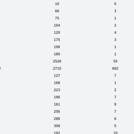
10
0
66
3
75
1
104
2
120
4
175
3
106
1
180
1
2526
55
2
2715
682
127
7
168
1
223
2
196
7
161
9
256
7
286
6
308
5
192
10