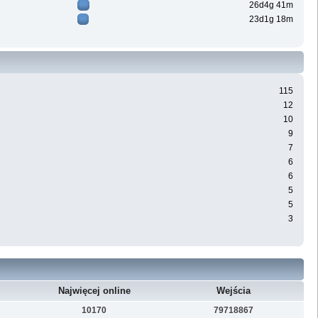
26d4g 41m
23d1g 18m
115
12
10
9
7
6
6
5
5
3
Najwięcej online
Wejścia
10170
79718867