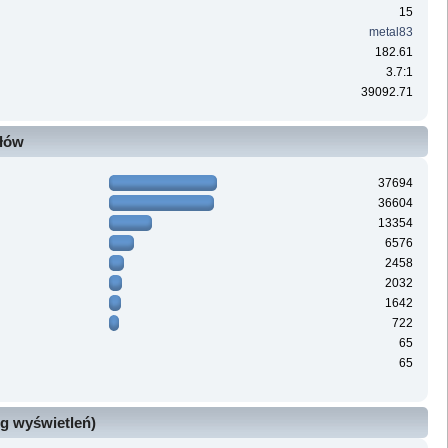
15
metal83
182.61
3.7:1
39092.71
ałów
37694
36604
13354
6576
2458
2032
1642
722
65
65
g wyświetleń)