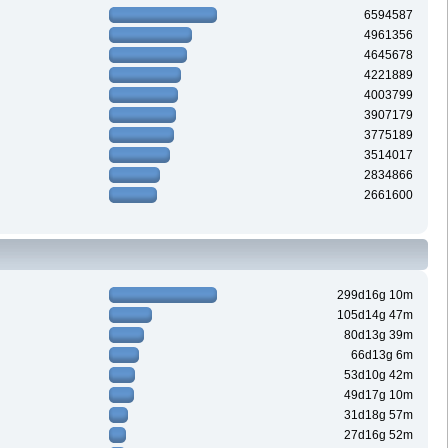
6594587
4961356
4645678
4221889
4003799
3907179
3775189
3514017
2834866
2661600
299d16g 10m
105d14g 47m
80d13g 39m
66d13g 6m
53d10g 42m
49d17g 10m
31d18g 57m
27d16g 52m