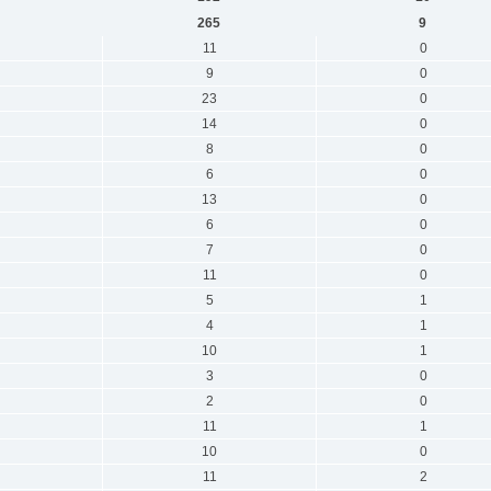
265
9
11
0
9
0
23
0
14
0
8
0
6
0
13
0
6
0
7
0
11
0
5
1
4
1
10
1
3
0
2
0
11
1
10
0
11
2