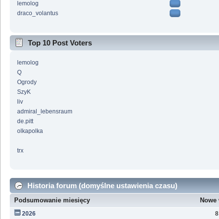
lemolog
draco_volantus
Top 10 Post Voters
lemolog
Q
Ogrody
SzyK
liv
admiral_lebensraum
de.pitt
olkapolka
trx
Historia forum (domyślne ustawienia czasu)
Podsumowanie miesięcy
Nowe 
2026
8