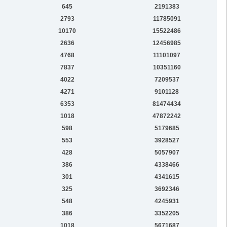
645
2191383
2793
11785091
10170
15522486
2636
12456985
4768
11101097
7837
10351160
4022
7209537
4271
9101128
6353
81474434
1018
47872242
598
5179685
553
3928527
428
5057907
386
4338466
301
4341615
325
3692346
548
4245931
386
3352205
1018
5671687