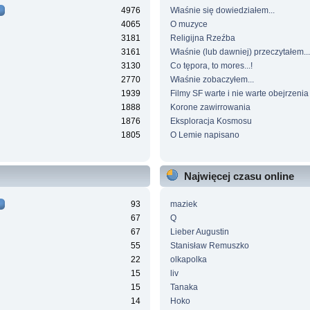
4976
Właśnie się dowiedziałem...
4065
O muzyce
3181
Religijna Rzeźba
3161
Właśnie (lub dawniej) przeczytałem...
3130
Co tępora, to mores...!
2770
Właśnie zobaczyłem...
1939
Filmy SF warte i nie warte obejrzenia
1888
Korone zawirrowania
1876
Eksploracja Kosmosu
1805
O Lemie napisano
Najwięcej czasu online
93
maziek
67
Q
67
Lieber Augustin
55
Stanisław Remuszko
22
olkapolka
15
liv
15
Tanaka
14
Hoko