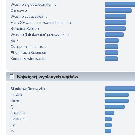
Właśnie się dowiedziałem...
O muzyce
Właśnie zobaczyłem...
Filmy SF warte i nie warte obejrzenia
Religijna Rzeźba
Właśnie (lub dawniej) przeczytałem...
Kwiz
Co tępora, to mores...!
Eksploracja Kosmosu
Korone zawirrowania
Najwięcej wysłanych wątków
Stanisław Remuszko
maziek
skrzat
Q
olkapolka
Cetarian
dzi
liv