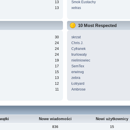
13
Smok Eustachy
13
xetras
10 Most Respected
30
skrzat
24
Chris J.
24
Cyfranek
24
trurlowaty
19
nieliniowiec
17
SemTex
15
erwinvg
13
zebra
12
Łotryard
11
Ambrose
wątki
Nowe wiadomości
Nowi użytkownicy
836
15