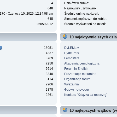
4
Działów w sumie:
648
Najnowszy użytkownik:
170 - Czerwca 10, 2026, 12:34:08 am
Średnio online na dzień:
645
Stosunek mężczyzn do kobiet:
260592012
Średnio wyświetleń na dzień:
10 najaktywniejszych dzi
18051
DyLEMaty
14337
Hyde Park
8769
Lemosfera
7250
Akademia Lemologiczna
6614
Forum in English
3340
Prezentacje maturalne
3114
Organizacja forum
2906
Wyszalnia
2878
Форум по-русски
2261
Konkurs "Książka za recenzję"
10 najlepszych wątków (w