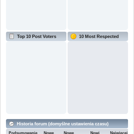
Top 10 Post Voters
10 Most Respected
Historia forum (domyślne ustawienia czasu)
Podsumowanie
Nowe
Nowe
Nowi
Najwięcej