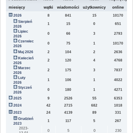
W
miesięcy
wątki
wiadomości
użytkownicy
online
2026
8
841
15
10170
8
Sierpień
1
15
0
651
2
2026
Lipiec
0
66
3
2793
1
2026
Czerwiec
0
75
1
10170
1
2026
Maj 2026
2
104
2
2636
1
Kwiecień
2
120
4
4768
1
2026
Marzec
2
175
3
7837
1
2026
Luty
1
106
1
4022
7
2026
Styczeń
0
180
1
4271
9
2026
2025
9
2526
55
6353
8
2024
42
2715
682
1018
4
2023
24
4139
89
331
1
Grudzień
1
117
5
267
2
2023
2023-
0
5
0
230
12-01