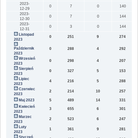
2023-
0
7
0
140
12-29
2023-
0
7
0
144
12-30
2023-
0
3
0
144
12-31
Listopad
0
251
9
274
1
2023
Październik
0
288
4
292
1
2023
Wrzesień
0
298
4
207
2023
Sierpień
0
327
5
153
2023
Lipiec
4
216
5
288
2023
Czerwiec
2
214
10
257
2023
Maj 2023
5
489
14
331
1
Kwiecień
3
655
6
301
2023
Marzec
2
523
6
247
2023
Luty
1
361
9
281
2023
Styczeń