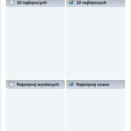
10 najlepszych
10 najlepszych
wątków (wg odpowiedzi)
wątków (wg wyświetleń)
Najwięcej wysłanych
Najwięcej czasu
wątków
online