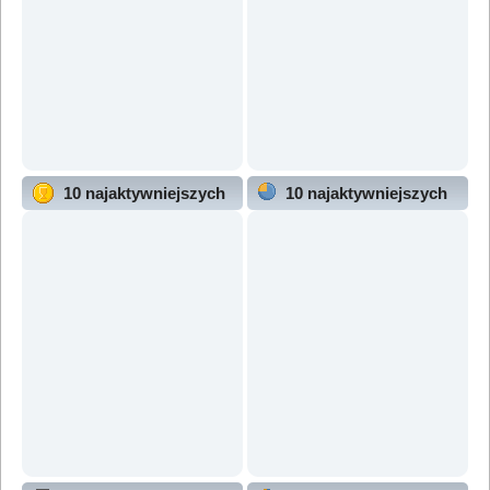
10 najaktywniejszych
10 najaktywniejszych
użytkowników
działów