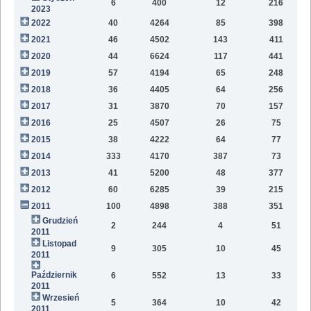
6
400
12
216
2023
2022
40
4264
85
398
1
2021
46
4502
143
411
9
2020
44
6624
117
441
9
2019
57
4194
65
248
6
2018
36
4405
64
256
2
2017
31
3870
70
157
2016
25
4507
26
75
2015
38
4222
64
77
2014
333
4170
387
73
2013
41
5200
48
377
2012
60
6285
39
215
2011
100
4898
388
351
Grudzień
2
244
4
51
2011
Listopad
9
305
10
45
2011
Październik
6
552
13
33
2011
Wrzesień
5
364
10
42
2011