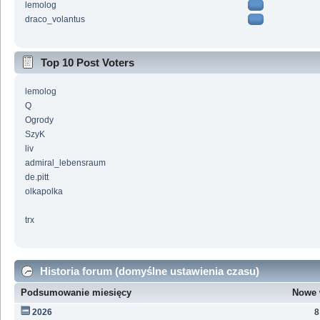
lemolog
draco_volantus
Top 10 Post Voters
lemolog
Q
Ogrody
SzyK
liv
admiral_lebensraum
de.pitt
olkapolka
trx
Historia forum (domyślne ustawienia czasu)
Podsumowanie miesięcy
Nowe 
2026
8