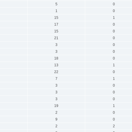
5
0
1
0
15
1
17
0
15
0
21
0
3
0
3
0
18
0
13
1
22
0
7
1
3
0
3
0
3
0
19
1
2
0
9
0
2
2