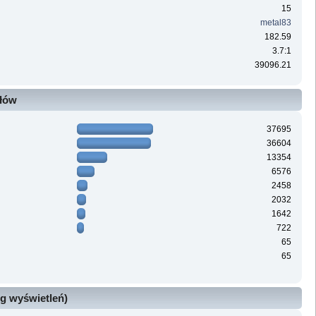
15
metal83
182.59
3.7:1
39096.21
ałów
37695
36604
13354
6576
2458
2032
1642
722
65
65
g wyświetleń)