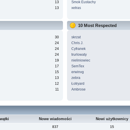
13
Smok Eustachy
13
xetras
10 Most Respected
30
skrzat
24
Chris J.
24
Cyfranek
24
trurlowaty
19
nieliniowiec
17
SemTex
15
erwinvg
13
zebra
12
Łotryard
11
Ambrose
wątki
Nowe wiadomości
Nowi użytkownicy
837
15