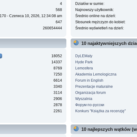
4
Działów w sumie:
568
Najnowszy użytkownik:
170 - Czerwca 10, 2026, 12:34:08 am
Średnio online na dzień:
647
Stosunek mężczyzn do kobiet:
260654444
Średnio wyświetleń na dzień:
10 najaktywniejszych dzi
18052
DyLEMaty
14337
Hyde Park
8769
Lemosfera
7250
Akademia Lemologiczna
6614
Forum in English
3340
Prezentacje maturalne
3114
Organizacja forum
2906
Wyszalnia
2878
Форум по-русски
2261
Konkurs "Książka za recenzję"
10 najlepszych wątków (w