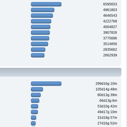
6595653
4961803
4646543
4222768
4004827
3907826
3775686
3514856
2835662
2662939
299d16g 10m
105d14g 48m
80d13g 39m
66d13g 6m
53d10g 42m
49d17g 10m
31d18g 57m
27d16g 52m