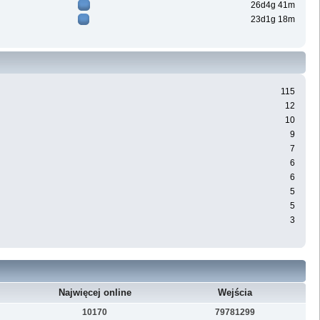
26d4g 41m
23d1g 18m
115
12
10
9
7
6
6
5
5
3
Najwięcej online
Wejścia
10170
79781299