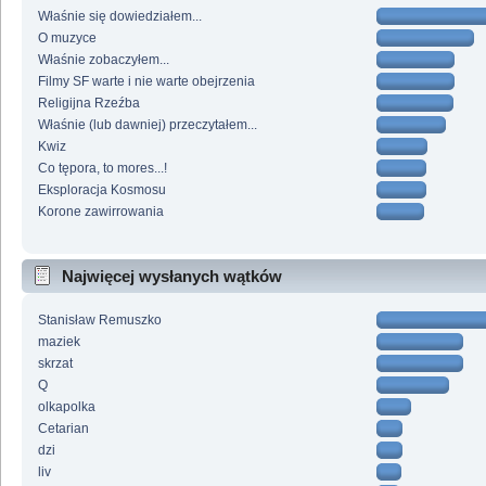
Właśnie się dowiedziałem...
O muzyce
Właśnie zobaczyłem...
Filmy SF warte i nie warte obejrzenia
Religijna Rzeźba
Właśnie (lub dawniej) przeczytałem...
Kwiz
Co tępora, to mores...!
Eksploracja Kosmosu
Korone zawirrowania
Najwięcej wysłanych wątków
Stanisław Remuszko
maziek
skrzat
Q
olkapolka
Cetarian
dzi
liv