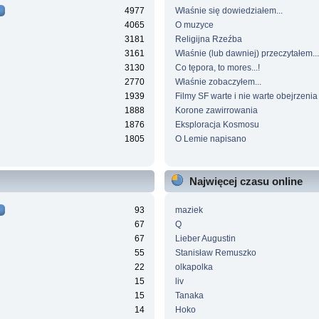
4977
Właśnie się dowiedziałem...
4065
O muzyce
3181
Religijna Rzeźba
3161
Właśnie (lub dawniej) przeczytałem...
3130
Co tępora, to mores...!
2770
Właśnie zobaczyłem...
1939
Filmy SF warte i nie warte obejrzenia
1888
Korone zawirrowania
1876
Eksploracja Kosmosu
1805
O Lemie napisano
Najwięcej czasu online
93
maziek
67
Q
67
Lieber Augustin
55
Stanisław Remuszko
22
olkapolka
15
liv
15
Tanaka
14
Hoko