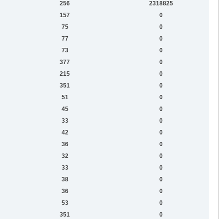
256
2318825
157
0
75
0
77
0
73
0
377
0
215
0
351
0
51
0
45
0
33
0
42
0
36
0
32
0
33
0
38
0
36
0
53
0
351
0