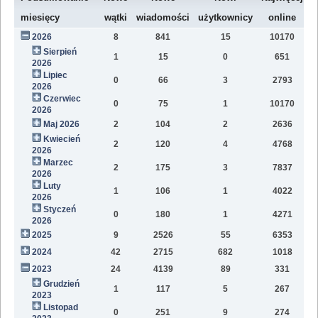
W
miesięcy
wątki
wiadomości
użytkownicy
online
2026
8
841
15
10170
7
Sierpień
1
15
0
651
2
2026
Lipiec
0
66
3
2793
1
2026
Czerwiec
0
75
1
10170
1
2026
Maj 2026
2
104
2
2636
1
Kwiecień
2
120
4
4768
1
2026
Marzec
2
175
3
7837
1
2026
Luty
1
106
1
4022
7
2026
Styczeń
0
180
1
4271
9
2026
2025
9
2526
55
6353
8
2024
42
2715
682
1018
4
2023
24
4139
89
331
1
Grudzień
1
117
5
267
2
2023
Listopad
0
251
9
274
1