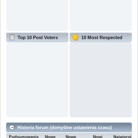
Top 10 Post Voters
10 Most Respected
Historia forum (domyślne ustawienia czasu)
Podsumowanie
Nowe
Nowe
Nowi
Najwięcej