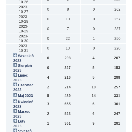
10-26
2023-
0
8
0
262
10-27
2023-
0
10
0
257
10-28
2023-
0
7
0
287
10-29
2023-
0
22
1
250
10-30
2023-
0
13
0
220
10-31
Wrzesień
0
298
4
207
2023
Sierpień
0
327
5
153
2023
Lipiec
4
216
5
288
2023
Czerwiec
2
214
10
257
2023
Maj 2023
5
489
14
331
1
Kwiecień
3
655
6
301
2023
Marzec
2
523
6
247
2023
Luty
1
361
9
281
2023
Styczeń