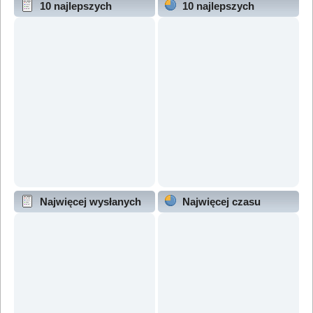
10 najlepszych
10 najlepszych
wątków (wg odpowiedzi)
wątków (wg wyświetleń)
Najwięcej wysłanych
Najwięcej czasu
wątków
online