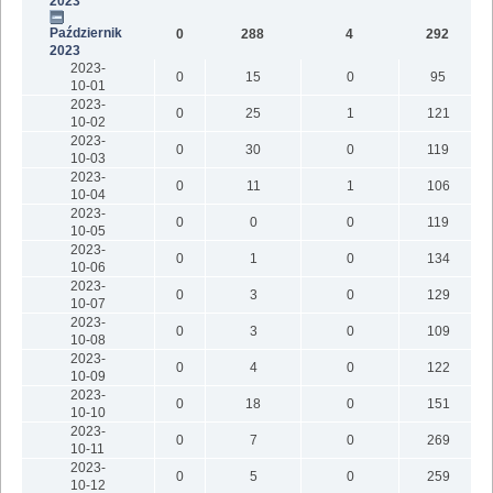
2023
Październik
0
288
4
292
1
2023
2023-
0
15
0
95
10-01
2023-
0
25
1
121
10-02
2023-
0
30
0
119
10-03
2023-
0
11
1
106
10-04
2023-
0
0
0
119
10-05
2023-
0
1
0
134
10-06
2023-
0
3
0
129
10-07
2023-
0
3
0
109
10-08
2023-
0
4
0
122
10-09
2023-
0
18
0
151
10-10
2023-
0
7
0
269
10-11
2023-
0
5
0
259
10-12