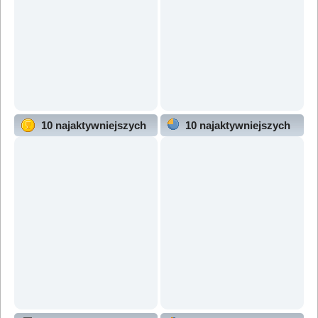
10 najaktywniejszych
10 najaktywniejszych
użytkowników
działów