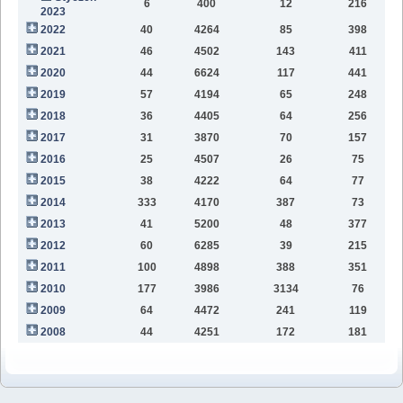
6
400
12
216
2023
2022
40
4264
85
398
1
2021
46
4502
143
411
9
2020
44
6624
117
441
9
2019
57
4194
65
248
6
2018
36
4405
64
256
2
2017
31
3870
70
157
2016
25
4507
26
75
2015
38
4222
64
77
2014
333
4170
387
73
2013
41
5200
48
377
2012
60
6285
39
215
2011
100
4898
388
351
2010
177
3986
3134
76
2009
64
4472
241
119
2008
44
4251
172
181